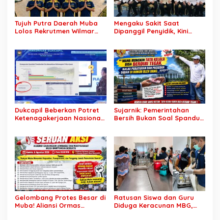
Tujuh Putra Daerah Muba
Mengaku Sakit Saat
Lolos Rekrutmen Wilmar
Dipanggil Penyidik, Kini
Group, Disnakertrans: Bukti
Muncul di Istana Bersama
SDM Lokal Mampu Bersaing
Presiden? Publik Minta
di Dunia Kerja
Penjelasan
Dukcapil Beberkan Potret
Sujarnik: Pemerintahan
Ketenagakerjaan Nasional:
Bersih Bukan Soal Spanduk,
Hampir 75 Juta Penduduk
Tapi Keberanian Menindak
Tercatat Belum Bekerja,
Tanpa Pandang Bulu
Wiraswasta Jadi Penopang
Ekonomi
Gelombang Protes Besar di
Ratusan Siswa dan Guru
Muba! Aliansi Ormas
Diduga Keracunan MBG,
Siapkan Aksi, Tagih Janji
Publik Desak Investigasi