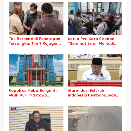
Kampanye hingga Evaluasi
Total: Siapa Bertanggung
OPD
Jawab?
Tak Berhenti di Penetapan
Ketua PWI Kota Cirebon:
Tersangka, Tim 9 Kejagung
“Selamat telah Menjadi
Geledah Rumah Eks
Wartawan Kompeten, Terus
Jampidsus Febrie
Berkarya dan Jaga
Adriansyah
Kepercayaan Masyarakat”
Kapolres Muba Berganti,
Alarm dari Seluruh
AKBP Ruri Prastowo
Indonesia Pembangunan
Dimutasi ke Polda Sumsel,
Daerah Terhambat: Tegas
AKBP Adik Listiyono Ditunjuk
Ketua APKASI Bursa Zarnubi
Pimpin Polres Muba
Stop Pemotongan
Anggaran 2027