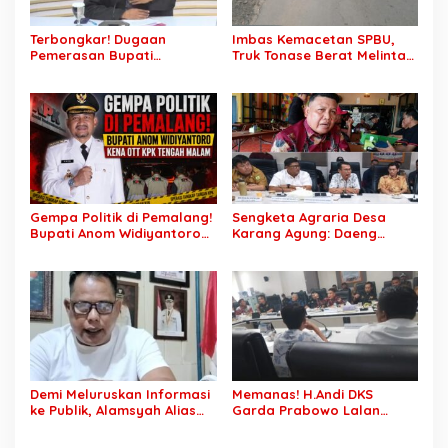
Terbongkar! Dugaan
Imbas Kemacetan SPBU,
Pemerasan Bupati
Truk Tonase Berat Melintas
Pemalang Berujung OTT,
Hingga Jalan Lettu H
Oknum Staf KPK Ikut Dijerat
Nawawi Ghaffar
Bergelombang Sepanjang
Jalan
Gempa Politik di Pemalang!
Sengketa Agraria Desa
Bupati Anom Widiyantoro
Karang Agung: Daeng
Kena OTT KPK Tengah
Supriyanto, S.H. Tuntut
Malam
Perusahaan Realisasi 1.500
H Plasma Masyarakat dan
Ganti Rugi Rp 1,2 Triliun, PT
SCK Siap Tempuh
Penyelesaian Objektif,
Sesuai Kaidah Hukum
Demi Meluruskan Informasi
Memanas! H.Andi DKS
ke Publik, Alamsyah Alias
Garda Prabowo Lalan
Ustadz Coy Sampaikan
Minta Konflik Agraria
Klarifikasi atas Tuduhan
Dituntaskan, Operasional