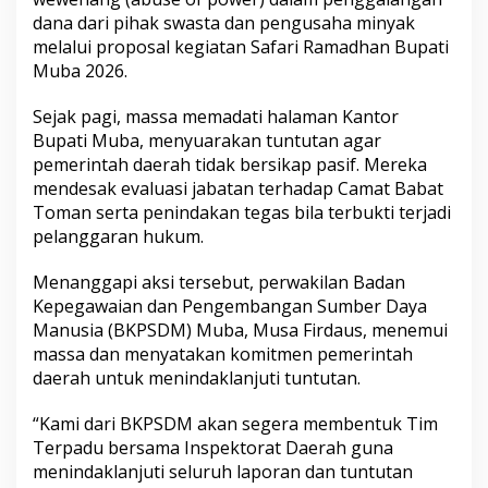
i
dana dari pihak swasta dan pengusaha minyak
M
melalui proposal kegiatan Safari Ramadhan Bupati
u
Muba 2026.
b
a
C
Sejak pagi, massa memadati halaman Kantor
o
Bupati Muba, menyuarakan tuntutan agar
p
pemerintah daerah tidak bersikap pasif. Mereka
o
mendesak evaluasi jabatan terhadap Camat Babat
t
Toman serta penindakan tegas bila terbukti terjadi
C
a
pelanggaran hukum.
m
a
Menanggapi aksi tersebut, perwakilan Badan
t
Kepegawaian dan Pengembangan Sumber Daya
B
Manusia (BKPSDM) Muba, Musa Firdaus, menemui
a
b
massa dan menyatakan komitmen pemerintah
a
daerah untuk menindaklanjuti tuntutan.
t
T
“Kami dari BKPSDM akan segera membentuk Tim
o
Terpadu bersama Inspektorat Daerah guna
m
a
menindaklanjuti seluruh laporan dan tuntutan
n