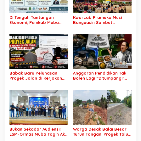
Di Tengah Tantangan
Kwarcab Pramuka Musi
Ekonomi, Pemkab Muba
Banyuasin Sambut
Buka 1.930 Peluang Kerja
Gebrakan Kwarnas,
bagi Warga Lokal
Sertifikat Pramuka Garuda
Kini Buka Jalur Khusus
Rekrutmen TNI-Polri, 784
Garuda Siap Sambut
Peluang Emas
Babak Baru Pelunasan
Anggaran Pendidikan Tak
Proyek Jalan di Kerjakan
Boleh Lagi “Ditumpangi”
CV Putra Pegagan Senilai
MBG, DPR: Putusan MK
Rp7,46 Miliar! PPTK Tuding
Wajib Segera Dilaksanakan!
Ada Dugaan Pemalsuan
Tanda Tangan, Aparat
Ditantang Usut Hingga
Tuntas
Bukan Sekadar Audiensi!
Warga Desak Balai Besar
LSM-Ormas Muba Tagih Aksi
Turun Tangan! Proyek Talut
Nyata, Transparansi PKM
di Muba Diterpa Sorotan