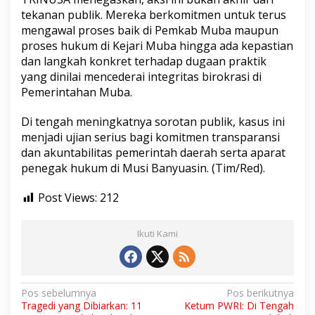
tekanan publik. Mereka berkomitmen untuk terus
mengawal proses baik di Pemkab Muba maupun
proses hukum di Kejari Muba hingga ada kepastian
dan langkah konkret terhadap dugaan praktik
yang dinilai mencederai integritas birokrasi di
Pemerintahan Muba.
Di tengah meningkatnya sorotan publik, kasus ini
menjadi ujian serius bagi komitmen transparansi
dan akuntabilitas pemerintah daerah serta aparat
penegak hukum di Musi Banyuasin. (Tim/Red).
Post Views:
212
Ikuti Kami
N
Pos sebelumnya
Pos berikutnya
Tragedi yang Dibiarkan: 11
Ketum PWRI: Di Tengah