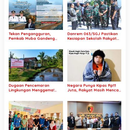
Aset RSUD Bayung Lencir
Maaf
Tekan Pengangguran,
Danrem 063/SGJ Pastikan
Pemkab Muba Gandeng
Kesiapan Sekolah Rakyat
Dunia Usaha: Enam
Majalengka, Fasilitas
Lowongan Kerja Dibuka
Taruna Akmil Dicek
Khusus Putra Daerah
Menyeluruh
Dugaan Pencemaran
Negara Punya Kipas Rp11
Lingkungan Menggema!
Juta, Rakyat Masih Mencari
DPRD Muba Panggil
Kipastian: Video Viral Ini
Pertamina, Warga Jirak
Menampar Nurani
Tuntut Keadilan
Penguasa