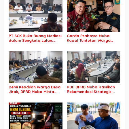
Mantan Istri Siri Lakukan
PT SCK Diminta Dihentikan
Tipu Gelap Rp500 Juta dan
hingga Penuhi
Dugaan Pengancaman
Kewajibannya
PT SCK Buka Ruang Mediasi
Garda Prabowo Muba
dalam Sengketa Lalan,
Kawal Tuntutan Warga
DPRD Muba Desak
Lalan, Desak PT SCK Penuhi
Pembentukan Tim Khusus
Kewajiban Plasma dan
Percepatan Penyelesaian
Tuntaskan Sengketa Lahan
Demi Keadilan Warga Desa
RDP DPRD Muba Hasilkan
Jirak, DPRD Muba Minta
Rekomendasi Strategis,
Pertamina Jalankan
Sengketa PT SCK dan
Rekomendasi DLH dan
Warga Lalan Ditarget
Tuntaskan Ganti Kerugian
Masuk Tahap Penyelesaian
Konkret