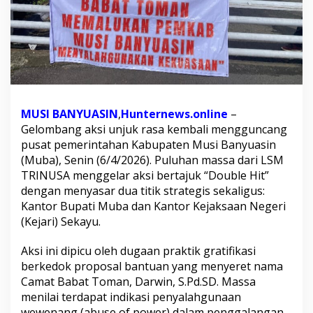
r
o
p
o
s
a
l
:
T
MUSI BANYUASIN
,
Hunternews.online
–
R
Gelombang aksi unjuk rasa kembali mengguncang
I
pusat pemerintahan Kabupaten Musi Banyuasin
N
(Muba), Senin (6/4/2026). Puluhan massa dari LSM
U
S
TRINUSA menggelar aksi bertajuk “Double Hit”
A
dengan menyasar dua titik strategis sekaligus:
M
Kantor Bupati Muba dan Kantor Kejaksaan Negeri
i
(Kejari) Sekayu.
n
t
a
Aksi ini dipicu oleh dugaan praktik gratifikasi
B
berkedok proposal bantuan yang menyeret nama
u
Camat Babat Toman, Darwin, S.Pd.SD. Massa
p
menilai terdapat indikasi penyalahgunaan
a
t
wewenang (abuse of power) dalam penggalangan