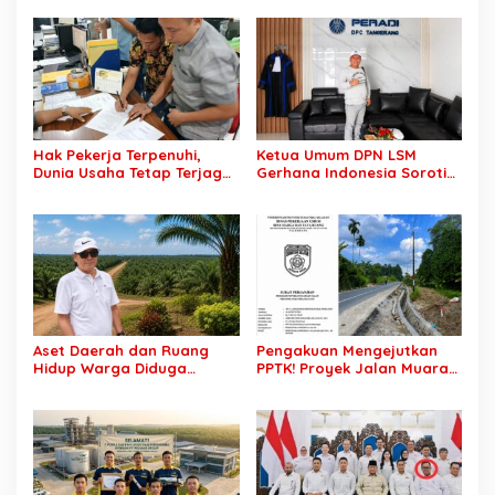
hingga Penyelesaian
Transparansi dan Mutu
Konflik Agraria
Pekerjaan
Hak Pekerja Terpenuhi,
Ketua Umum DPN LSM
Dunia Usaha Tetap Terjaga:
Gerhana Indonesia Soroti
Disnakertrans Muba Sukses
Pengosongan Kios
Ciptakan Harmoni
Pedagang di Stasiun
Hubungan Industrial
Tigaraksa, Pertanyakan
Legal Standing Lahan
Aset Daerah dan Ruang
Pengakuan Mengejutkan
Hidup Warga Diduga
PPTK! Proyek Jalan Muara
Dicaplok Korporasi, Koalisi
Dua-Simpang Sender
Masyarakat Sipil Bongkar
Rp7,46 Miliar Diduga
Carut-Marut Tata Kelola
Dibayar Tanpa Libatkan
Lahan di Muba
Pejabat Teknis