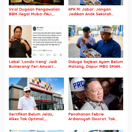
Viral Dugaan Pengawalan
KPK RI Jabar: Jangan
BBM Ilegal Muba–PALI,
Jadikan Anak Sekolah
Nama “Atok” Mencuat;
Korban Kelalaian! Dapur
Publik Desak Aparat
MBG Bermasalah Harus
Bertindak Transparan
Ditutup
Label ‘Londo Ireng’ Jadi
Diduga Sajikan Ayam Belum
Bumerang! Feri Amsari:
Matang, Dapur MBG SMAN 1
Jangan Asal Tuduh,
Rawamerta Diminta Segera
Logikanya Bisa
Dihentikan Operasinya
Menghantam Prabowo
Sendiri
Sertifikat Belum Jelas,
Penahanan Febrie
Alkes Tak Optimal,
Ardiansyah Disorot: Tak
Ambulans Bermasalah!
Kenakan Rompi Tahanan,
Ketua ABS Minta Audit Total
Kejaksaan Akhirnya Minta