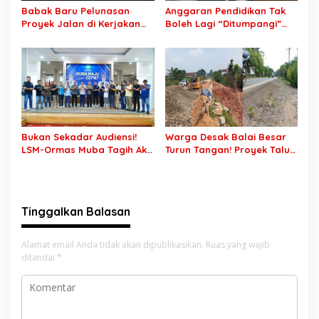
Babak Baru Pelunasan
Anggaran Pendidikan Tak
Proyek Jalan di Kerjakan
Boleh Lagi “Ditumpangi”
CV Putra Pegagan Senilai
MBG, DPR: Putusan MK
Rp7,46 Miliar! PPTK Tuding
Wajib Segera Dilaksanakan!
Ada Dugaan Pemalsuan
Tanda Tangan, Aparat
Ditantang Usut Hingga
Tuntas
Bukan Sekadar Audiensi!
Warga Desak Balai Besar
LSM-Ormas Muba Tagih Aksi
Turun Tangan! Proyek Talut
Nyata, Transparansi PKM
di Muba Diterpa Sorotan
hingga Penyelesaian
Transparansi dan Mutu
Konflik Agraria
Pekerjaan
Tinggalkan Balasan
Alamat email Anda tidak akan dipublikasikan.
Ruas yang wajib
ditandai
*