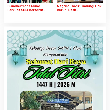
Disnakertrans Muba
Negara Hadir Lindungi Hak
Perkuat SDM Bertaraf
Buruh: Desk
Internasional, Siapkan
Ketenagakerjaan Polri dan
Alumni SMKN 1 Lais Bekerja
Kemnaker Tuntaskan
Secara Legal di Qatar dan
Sengketa PHK 134 Pekerja
Polandia
PT Amos, Kompensasi
Rp12,7 Miliar Berhasil
Dibayarkan