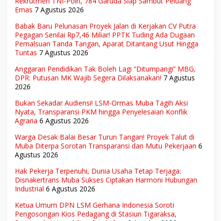
Rekrutmen TNI-Polri, 784 Garuda Siap Sambut Peluang
Emas
7 Agustus 2026
Babak Baru Pelunasan Proyek Jalan di Kerjakan CV Putra
Pegagan Senilai Rp7,46 Miliar! PPTK Tuding Ada Dugaan
Pemalsuan Tanda Tangan, Aparat Ditantang Usut Hingga
Tuntas
7 Agustus 2026
Anggaran Pendidikan Tak Boleh Lagi “Ditumpangi” MBG,
DPR: Putusan MK Wajib Segera Dilaksanakan!
7 Agustus
2026
Bukan Sekadar Audiensi! LSM-Ormas Muba Tagih Aksi
Nyata, Transparansi PKM hingga Penyelesaian Konflik
Agraria
6 Agustus 2026
Warga Desak Balai Besar Turun Tangan! Proyek Talut di
Muba Diterpa Sorotan Transparansi dan Mutu Pekerjaan
6
Agustus 2026
Hak Pekerja Terpenuhi, Dunia Usaha Tetap Terjaga:
Disnakertrans Muba Sukses Ciptakan Harmoni Hubungan
Industrial
6 Agustus 2026
Ketua Umum DPN LSM Gerhana Indonesia Soroti
Pengosongan Kios Pedagang di Stasiun Tigaraksa,