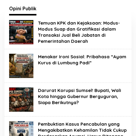
Peluang Kerja bagi
Sertifikat Pramuka
Warga Lokal
Garuda Kini Buka Jalur
Opini Publik
Khusus Rekrutmen TNI-
Polri, 784 Garuda Siap
Temuan KPK dan Kejaksaan: Modus-
Sambut Peluang Emas
Modus Suap dan Gratifikasi dalam
Transaksi Jual Beli Jabatan di
Pemerintahan Daerah
Menakar Ironi Sosial: Pribahasa “Ayam
Kurus di Lumbung Padi”
Darurat Korupsi Sumsel! Bupati, Wali
Kota hingga Gubernur Berguguran,
Siapa Berikutnya?
Pembuktian Kasus Pencabulan yang
Mengakibatkan Kehamilan Tidak Cukup