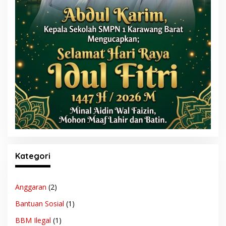
Kategori
Anggaran
(2)
Bantuan Sosial
(1)
BBM Ilegal
(1)