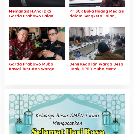
Memanas! H.Andi DKS
PT SCK Buka Ruang Mediasi
Garda Prabowo Lalan
dalam Sengketa Lalan,
Minta Konflik Agraria
DPRD Muba Desak
Dituntaskan, Operasional
Pembentukan Tim Khusus
PT SCK Diminta Dihentikan
Percepatan Penyelesaian
hingga Penuhi
Kewajibannya
Garda Prabowo Muba
Demi Keadilan Warga Desa
Kawal Tuntutan Warga
Jirak, DPRD Muba Minta
Lalan, Desak PT SCK Penuhi
Pertamina Jalankan
Kewajiban Plasma dan
Rekomendasi DLH dan
Tuntaskan Sengketa Lahan
Tuntaskan Ganti Kerugian