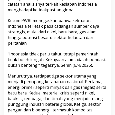
catatan analisisnya terkait kesiapan Indonesia
i
a
menghadapi ketidakpastian global.
D
i
Ketum PWRI menegaskan bahwa kekuatan
y
Indonesia terletak pada cadangan sumber daya
a
strategis, mulai dari nikel, batu bara, gas alam,
k
i
hingga potensi besar di sektor kelautan dan
n
pertanian.
i
M
“Indonesia tidak perlu takut, tetapi pemerintah
a
tidak boleh lengah. Kekayaan alam adalah pondasi,
m
p
bukan benteng,” tegasnya, Senin (6/4/2026).
u
B
Menurutnya, terdapat tiga sektor utama yang
e
menjadi penopang ketahanan nasional. Pertama,
r
energi primer seperti minyak dan gas (migas) serta
t
a
batu bara. Kedua, material kritis seperti nikel,
h
bauksit, tembaga, dan timah yang menjadi tulang
a
punggung industri baterai global. Ketiga, sektor
n
pangan dan bioenergi, termasuk komoditas
B
e