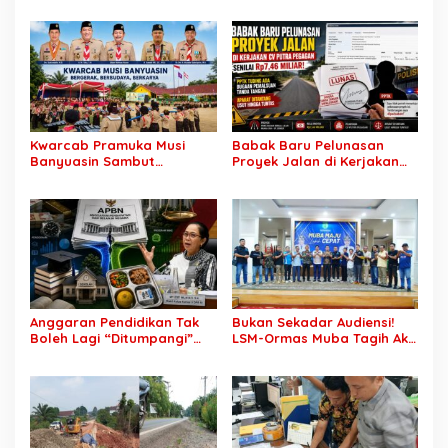
“Kegaduhan Siber” Alasan
bagi Warga Lokal
Menjerat Warga
Kwarcab Pramuka Musi
Babak Baru Pelunasan
Banyuasin Sambut
Proyek Jalan di Kerjakan
Gebrakan Kwarnas,
CV Putra Pegagan Senilai
Sertifikat Pramuka Garuda
Rp7,46 Miliar! PPTK Tuding
Kini Buka Jalur Khusus
Ada Dugaan Pemalsuan
Rekrutmen TNI-Polri, 784
Tanda Tangan, Aparat
Garuda Siap Sambut
Ditantang Usut Hingga
Peluang Emas
Tuntas
Anggaran Pendidikan Tak
Bukan Sekadar Audiensi!
Boleh Lagi “Ditumpangi”
LSM-Ormas Muba Tagih Aksi
MBG, DPR: Putusan MK
Nyata, Transparansi PKM
Wajib Segera Dilaksanakan!
hingga Penyelesaian
Konflik Agraria