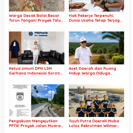
Warga Desak Balai Besar
Hak Pekerja Terpenuhi,
Turun Tangan! Proyek Talut
Dunia Usaha Tetap Terjaga:
di Muba Diterpa Sorotan
Disnakertrans Muba Sukses
Transparansi dan Mutu
Ciptakan Harmoni
Pekerjaan
Hubungan Industrial
Ketua Umum DPN LSM
Aset Daerah dan Ruang
Gerhana Indonesia Soroti
Hidup Warga Diduga
Pengosongan Kios
Dicaplok Korporasi, Koalisi
Pedagang di Stasiun
Masyarakat Sipil Bongkar
Tigaraksa, Pertanyakan
Carut-Marut Tata Kelola
Legal Standing Lahan
Lahan di Muba
Pengakuan Mengejutkan
Tujuh Putra Daerah Muba
PPTK! Proyek Jalan Muara
Lolos Rekrutmen Wilmar
Dua-Simpang Sender
Group, Disnakertrans: Bukti