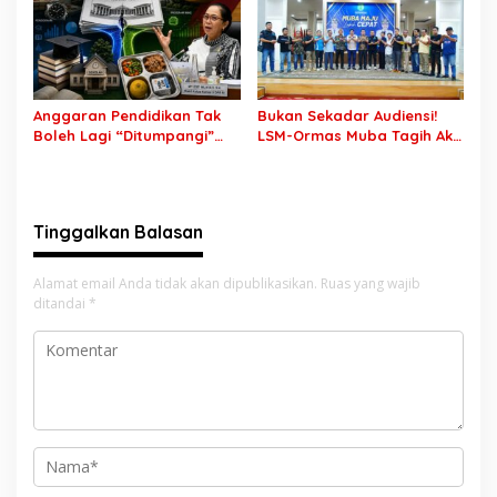
Rekrutmen TNI-Polri, 784
Tanda Tangan, Aparat
Garuda Siap Sambut
Ditantang Usut Hingga
Peluang Emas
Tuntas
Anggaran Pendidikan Tak
Bukan Sekadar Audiensi!
Boleh Lagi “Ditumpangi”
LSM-Ormas Muba Tagih Aksi
MBG, DPR: Putusan MK
Nyata, Transparansi PKM
Wajib Segera Dilaksanakan!
hingga Penyelesaian
Konflik Agraria
Tinggalkan Balasan
Alamat email Anda tidak akan dipublikasikan.
Ruas yang wajib
ditandai
*