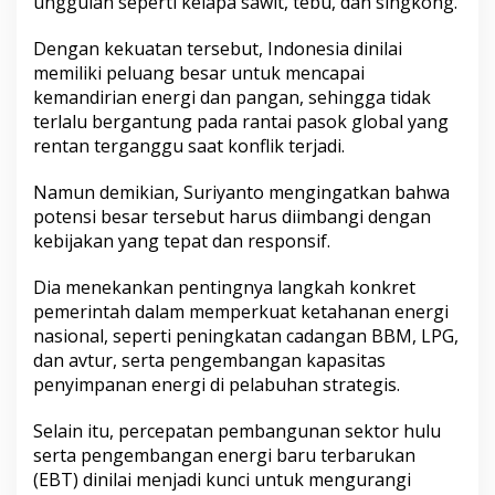
unggulan seperti kelapa sawit, tebu, dan singkong.
r
k
Dengan kekuatan tersebut, Indonesia dinilai
a
memiliki peluang besar untuk mencapai
t
kemandirian energi dan pangan, sehingga tidak
K
e
terlalu bergantung pada rantai pasok global yang
k
rentan terganggu saat konflik terjadi.
a
y
Namun demikian, Suriyanto mengingatkan bahwa
a
potensi besar tersebut harus diimbangi dengan
a
n
kebijakan yang tepat dan responsif.
A
l
Dia menekankan pentingnya langkah konkret
a
pemerintah dalam memperkuat ketahanan energi
m
nasional, seperti peningkatan cadangan BBM, LPG,
d
a
dan avtur, serta pengembangan kapasitas
n
penyimpanan energi di pelabuhan strategis.
K
e
Selain itu, percepatan pembangunan sektor hulu
k
serta pengembangan energi baru terbarukan
u
a
(EBT) dinilai menjadi kunci untuk mengurangi