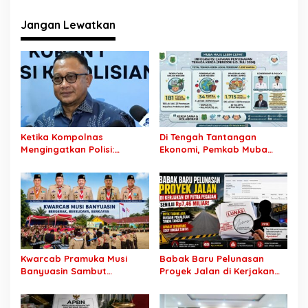
i
g
Jangan Lewatkan
a
s
i
p
o
s
Ketika Kompolnas
Di Tengah Tantangan
Mengingatkan Polisi:
Ekonomi, Pemkab Muba
Jangan Jadikan
Buka 1.930 Peluang Kerja
“Kegaduhan Siber” Alasan
bagi Warga Lokal
Menjerat Warga
Kwarcab Pramuka Musi
Babak Baru Pelunasan
Banyuasin Sambut
Proyek Jalan di Kerjakan
Gebrakan Kwarnas,
CV Putra Pegagan Senilai
Sertifikat Pramuka Garuda
Rp7,46 Miliar! PPTK Tuding
Kini Buka Jalur Khusus
Ada Dugaan Pemalsuan