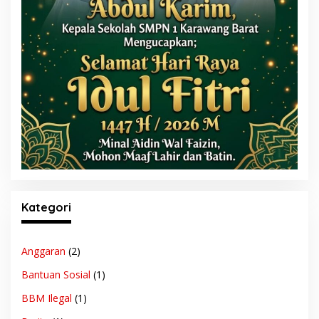
Kategori
Anggaran
(2)
Bantuan Sosial
(1)
BBM Ilegal
(1)