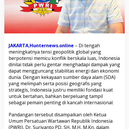
c
a
m
a
n
P
e
r
JAKARTA
,
Hunternews.online
– Di tengah
a
n
meningkatnya tensi geopolitik global yang
g
berpotensi memicu konflik berskala luas, Indonesia
G
dinilai tidak perlu gentar menghadapi dampak yang
l
dapat mengguncang stabilitas energi dan ekonomi
o
b
dunia. Dengan kekayaan sumber daya alam (SDA)
a
yang melimpah serta posisi geografis yang
l
strategis, Indonesia justru memiliki fondasi kuat
,
untuk bertahan, bahkan berpeluang tampil
I
sebagai pemain penting di kancah internasional.
n
d
o
Pandangan tersebut disampaikan oleh Ketua
n
Umum Persatuan Wartawan Republik Indonesia
e
(PWRI), Dr. Suriyanto PD, SH, M.H, M.Kn, dalam
s