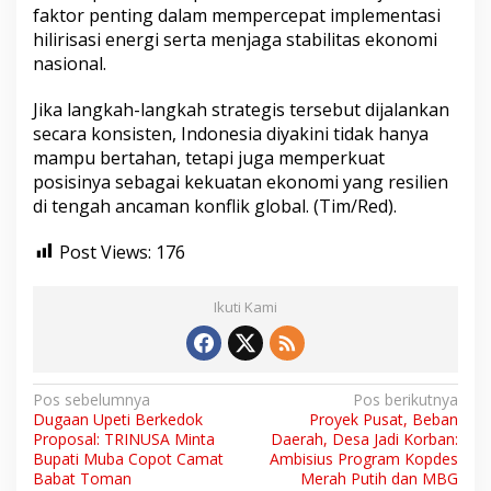
faktor penting dalam mempercepat implementasi
hilirisasi energi serta menjaga stabilitas ekonomi
nasional.
Jika langkah-langkah strategis tersebut dijalankan
secara konsisten, Indonesia diyakini tidak hanya
mampu bertahan, tetapi juga memperkuat
posisinya sebagai kekuatan ekonomi yang resilien
di tengah ancaman konflik global. (Tim/Red).
Post Views:
176
Ikuti Kami
N
Pos sebelumnya
Pos berikutnya
Dugaan Upeti Berkedok
Proyek Pusat, Beban
a
Proposal: TRINUSA Minta
Daerah, Desa Jadi Korban:
v
Bupati Muba Copot Camat
Ambisius Program Kopdes
Babat Toman
Merah Putih dan MBG