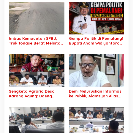
Stop Pemotongan
Anggaran 2027
Imbas Kemacetan SPBU,
Gempa Politik di Pemalang!
Truk Tonase Berat Melintas
Bupati Anom Widiyantoro
Hingga Jalan Lettu H
Kena OTT KPK Tengah
Nawawi Ghaffar
Malam
Bergelombang Sepanjang
Jalan
Sengketa Agraria Desa
Demi Meluruskan Informasi
Karang Agung: Daeng
ke Publik, Alamsyah Alias
Supriyanto, S.H. Tuntut
Ustadz Coy Sampaikan
Perusahaan Realisasi 1.500
Klarifikasi atas Tuduhan
H Plasma Masyarakat dan
Mantan Istri Siri Lakukan
Ganti Rugi Rp 1,2 Triliun, PT
Tipu Gelap Rp500 Juta dan
SCK Siap Tempuh
Dugaan Pengancaman
Penyelesaian Objektif,
Sesuai Kaidah Hukum