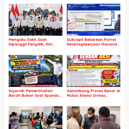
Rp7,46 Miliar Diduga
SDM Lokal Mampu Bersaing
Dibayar Tanpa Libatkan
di Dunia Kerja
Pejabat Teknis
Mengaku Sakit Saat
Dukcapil Beberkan Potret
Dipanggil Penyidik, Kini
Ketenagakerjaan Nasional:
Muncul di Istana Bersama
Hampir 75 Juta Penduduk
Presiden? Publik Minta
Tercatat Belum Bekerja,
Penjelasan
Wiraswasta Jadi Penopang
Ekonomi
Sujarnik: Pemerintahan
Gelombang Protes Besar di
Bersih Bukan Soal Spanduk,
Muba! Aliansi Ormas
Tapi Keberanian Menindak
Siapkan Aksi, Tagih Janji
Tanpa Pandang Bulu
Kampanye hingga Evaluasi
OPD