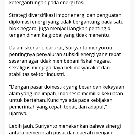
t
ketergantungan pada energi fosil.
a
n
Strategi diversifikasi impor energi dan penguatan
D
diplomasi energi yang tidak bergantung pada satu
o
m
blok negara, juga menjadi langkah penting di
e
tengah dinamika global yang tidak menentu.
s
t
Dalam skenario darurat, Suriyanto menyoroti
i
pentingnya penyaluran subsidi energi yang tepat
k
sasaran agar tidak membebani fiskal negara,
sekaligus menjaga daya beli masyarakat dan
stabilitas sektor industri.
“Dengan pasar domestik yang besar dan kekayaan
alam yang melimpah, Indonesia memiliki kekuatan
untuk bertahan. Kuncinya ada pada kebijakan
pemerintah yang cepat, tepat, dan adaptif,”
ujarnya.
Lebih jauh, Suriyanto menekankan bahwa sinergi
antara pemerintah pusat dan daerah menjadi