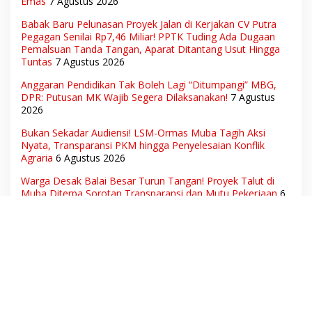
Emas
7 Agustus 2026
Babak Baru Pelunasan Proyek Jalan di Kerjakan CV Putra
Pegagan Senilai Rp7,46 Miliar! PPTK Tuding Ada Dugaan
Pemalsuan Tanda Tangan, Aparat Ditantang Usut Hingga
Tuntas
7 Agustus 2026
Anggaran Pendidikan Tak Boleh Lagi “Ditumpangi” MBG,
DPR: Putusan MK Wajib Segera Dilaksanakan!
7 Agustus
2026
Bukan Sekadar Audiensi! LSM-Ormas Muba Tagih Aksi
Nyata, Transparansi PKM hingga Penyelesaian Konflik
Agraria
6 Agustus 2026
Warga Desak Balai Besar Turun Tangan! Proyek Talut di
Muba Diterpa Sorotan Transparansi dan Mutu Pekerjaan
6
Agustus 2026
Hak Pekerja Terpenuhi, Dunia Usaha Tetap Terjaga:
Disnakertrans Muba Sukses Ciptakan Harmoni Hubungan
Industrial
6 Agustus 2026
Ketua Umum DPN LSM Gerhana Indonesia Soroti
Pengosongan Kios Pedagang di Stasiun Tigaraksa,
Pertanyakan Legal Standing Lahan
6 Agustus 2026