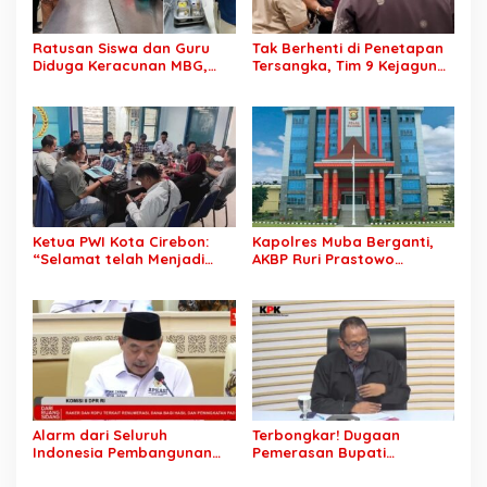
Ratusan Siswa dan Guru
Tak Berhenti di Penetapan
Diduga Keracunan MBG,
Tersangka, Tim 9 Kejagung
Publik Desak Investigasi
Geledah Rumah Eks
Total: Siapa Bertanggung
Jampidsus Febrie
Jawab?
Adriansyah
Ketua PWI Kota Cirebon:
Kapolres Muba Berganti,
“Selamat telah Menjadi
AKBP Ruri Prastowo
Wartawan Kompeten, Terus
Dimutasi ke Polda Sumsel,
Berkarya dan Jaga
AKBP Adik Listiyono Ditunjuk
Kepercayaan Masyarakat”
Pimpin Polres Muba
Alarm dari Seluruh
Terbongkar! Dugaan
Indonesia Pembangunan
Pemerasan Bupati
Daerah Terhambat: Tegas
Pemalang Berujung OTT,
Ketua APKASI Bursa Zarnubi
Oknum Staf KPK Ikut Dijerat