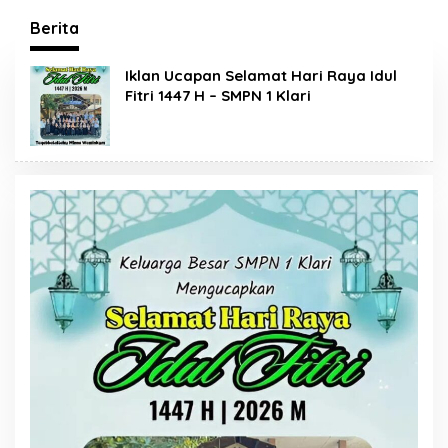
Disnakertrans: Bukti
Bersama Presiden?
SDM Lokal Mampu
Publik Minta
Berita
Bersaing di Dunia
Penjelasan
Kerja
Iklan Ucapan Selamat Hari Raya Idul
Fitri 1447 H – SMPN 1 Klari