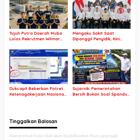
Carut-Marut Tata Kelola
Dibayar Tanpa Libatkan
Lahan di Muba
Pejabat Teknis
Tujuh Putra Daerah Muba
Mengaku Sakit Saat
Lolos Rekrutmen Wilmar
Dipanggil Penyidik, Kini
Group, Disnakertrans: Bukti
Muncul di Istana Bersama
SDM Lokal Mampu Bersaing
Presiden? Publik Minta
di Dunia Kerja
Penjelasan
Dukcapil Beberkan Potret
Sujarnik: Pemerintahan
Ketenagakerjaan Nasional:
Bersih Bukan Soal Spanduk,
Hampir 75 Juta Penduduk
Tapi Keberanian Menindak
Tercatat Belum Bekerja,
Tanpa Pandang Bulu
Wiraswasta Jadi Penopang
Ekonomi
Tinggalkan Balasan
Alamat email Anda tidak akan dipublikasikan.
Ruas yang wajib