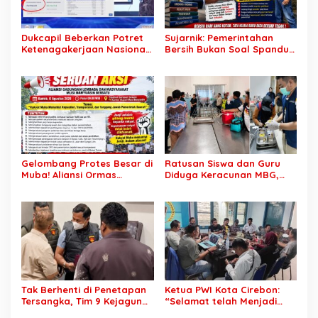
Dukcapil Beberkan Potret
Sujarnik: Pemerintahan
Ketenagakerjaan Nasional:
Bersih Bukan Soal Spanduk,
Hampir 75 Juta Penduduk
Tapi Keberanian Menindak
Tercatat Belum Bekerja,
Tanpa Pandang Bulu
Wiraswasta Jadi Penopang
Ekonomi
Gelombang Protes Besar di
Ratusan Siswa dan Guru
Muba! Aliansi Ormas
Diduga Keracunan MBG,
Siapkan Aksi, Tagih Janji
Publik Desak Investigasi
Kampanye hingga Evaluasi
Total: Siapa Bertanggung
OPD
Jawab?
Tak Berhenti di Penetapan
Ketua PWI Kota Cirebon:
Tersangka, Tim 9 Kejagung
“Selamat telah Menjadi
Geledah Rumah Eks
Wartawan Kompeten, Terus