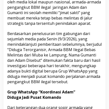
oleh media lokal maupun nasional, armada-armada
i
pengangkut BBM ilegal jaringan Adam dan
b
Gumanti ini seolah memiliki “jimat sakti” yang
a
l
membuat mereka tetap bebas melintas di jalur
i
strategis tanpa tersentuh penindakan aparat.
k
J
Berdasarkan penelusuran tim gabungan dari
a
sejumlah media pada Senin (9/3/2026), yang
r
i
menindaklanjuti pemberitaan sebelumnya, berjudul
n
“Diduga Terorganisir, Armada BBM Ilegal Bebas
g
Melintas dari Muba ke Lampung, Nama Gumanti
a
dan Adam Disebut” ditemukan fakta baru dari hasil
n
D
investigasi beberapa hari terakhir, mengungkap
i
adanya bukti digital berupa Grup WhatsApp yang
s
diduga menjadi pusat komando perjalanan armada
t
pengangkut BBM ilegal tersebut.
r
i
b
Grup WhatsApp “Koordinasi Adam”
u
Diduga Jadi Pusat Komando
s
i
Dari keterangan dua orang sopir armada yang
B