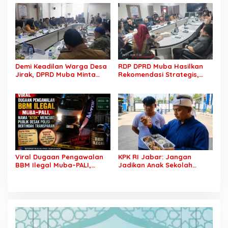
Pembentukan Tim Khusus
Kewajiban Plasma dan
Percepatan Penyelesaian
Tuntaskan Sengketa Lahan
Demi Keadilan Warga Desa
RDP DPRD Muba Hasilkan
Jirak, DPRD Muba Minta
Rekomendasi Strategis,
Pertamina Jalankan
Sengketa PT SCK dan
Rekomendasi DLH dan
Warga Lalan Ditarget
Tuntaskan Ganti Kerugian
Masuk Tahap Penyelesaian
Konkret
Viral Dugaan Pengawalan
KPK RI Jabar: Jangan
BBM Ilegal Muba–PALI,
Jadikan Anak Sekolah
Nama “Atok” Mencuat;
Korban Kelalaian! Dapur
Publik Desak Aparat
MBG Bermasalah Harus
Bertindak Transparan
Ditutup