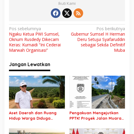
Ikuti Kami
N
Pos sebelumnya
Pos berikutnya
Ngaku Ketua PWI Sumsel,
Gubernur Sumsel H Herman
a
Oknum Rusdedy Dikecam
Deru Setujui Syafaruddin
v
Keras: Kurnaidi “Ini Cederai
sebagai Sekda Definitif
Marwah Organisasi”
Muba
i
g
Jangan Lewatkan
a
s
i
p
o
s
Aset Daerah dan Ruang
Pengakuan Mengejutkan
Hidup Warga Diduga
PPTK! Proyek Jalan Muara
Dicaplok Korporasi, Koalisi
Dua-Simpang Sender
Masyarakat Sipil Bongkar
Rp7,46 Miliar Diduga