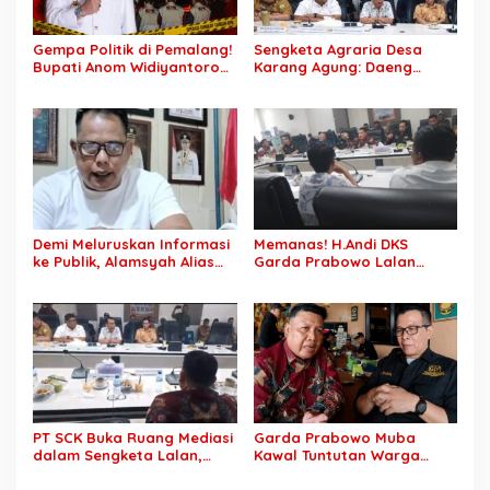
Gempa Politik di Pemalang!
Sengketa Agraria Desa
Bupati Anom Widiyantoro
Karang Agung: Daeng
Kena OTT KPK Tengah
Supriyanto, S.H. Tuntut
Malam
Perusahaan Realisasi 1.500
H Plasma Masyarakat dan
Ganti Rugi Rp 1,2 Triliun, PT
SCK Siap Tempuh
Penyelesaian Objektif,
Sesuai Kaidah Hukum
Demi Meluruskan Informasi
Memanas! H.Andi DKS
ke Publik, Alamsyah Alias
Garda Prabowo Lalan
Ustadz Coy Sampaikan
Minta Konflik Agraria
Klarifikasi atas Tuduhan
Dituntaskan, Operasional
Mantan Istri Siri Lakukan
PT SCK Diminta Dihentikan
Tipu Gelap Rp500 Juta dan
hingga Penuhi
Dugaan Pengancaman
Kewajibannya
PT SCK Buka Ruang Mediasi
Garda Prabowo Muba
dalam Sengketa Lalan,
Kawal Tuntutan Warga
DPRD Muba Desak
Lalan, Desak PT SCK Penuhi