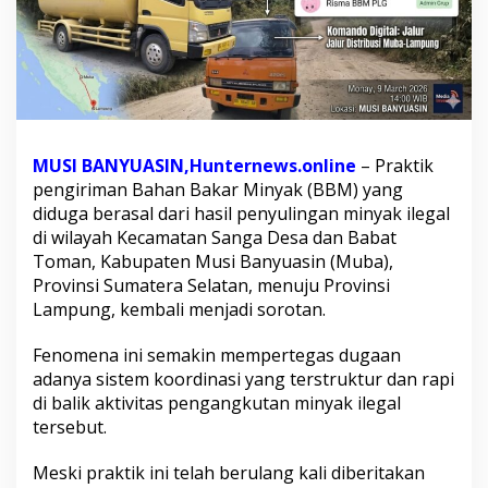
n
A
d
a
m
D
i
d
MUSI BANYUASIN,Hunternews.online
– Praktik
u
pengiriman Bahan Bakar Minyak (BBM) yang
g
a
diduga berasal dari hasil penyulingan minyak ilegal
M
di wilayah Kecamatan Sanga Desa dan Babat
e
Toman, Kabupaten Musi Banyuasin (Muba),
n
Provinsi Sumatera Selatan, menuju Provinsi
j
Lampung, kembali menjadi sorotan.
a
d
i
Fenomena ini semakin mempertegas dugaan
D
adanya sistem koordinasi yang terstruktur dan rapi
a
di balik aktivitas pengangkutan minyak ilegal
l
tersebut.
a
n
g
Meski praktik ini telah berulang kali diberitakan
D