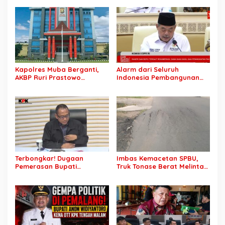
Jampidsus Febrie
Berkarya dan Jaga
Adriansyah
Kepercayaan Masyarakat”
Kapolres Muba Berganti,
Alarm dari Seluruh
AKBP Ruri Prastowo
Indonesia Pembangunan
Dimutasi ke Polda Sumsel,
Daerah Terhambat: Tegas
AKBP Adik Listiyono Ditunjuk
Ketua APKASI Bursa Zarnubi
Pimpin Polres Muba
Stop Pemotongan
Anggaran 2027
Terbongkar! Dugaan
Imbas Kemacetan SPBU,
Pemerasan Bupati
Truk Tonase Berat Melintas
Pemalang Berujung OTT,
Hingga Jalan Lettu H
Oknum Staf KPK Ikut Dijerat
Nawawi Ghaffar
Bergelombang Sepanjang
Jalan