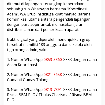
ditemui di lapangan, terungkap keberadaan
B
M
sebuah grup WhatsApp bernama “Koordinasi
I
Adam”. WA Grup ini diduga kuat menjadi sarana
l
komunikasi utama antara pengendali lapangan
e
dengan para sopir untuk memastikan jalur
g
distribusi aman dari pemeriksaan aparat.
a
l
d
Bukti digital yang diperoleh menunjukkan grup
a
tersebut memiliki 183 anggota dan dikelola oleh
r
tiga orang admin, yakni:
i
M
u
1. Nomor WhatsApp
0853-5360
-XXXX dengan nama
b
Adam Koordinasi,
a
M
2. Nomor WhatsApp
0821-8658
-XXXX dengan nama
e
Gumanti Gumay Talang,
n
u
j
3. Nomor WhatsApp
0813-7391
-XXXX dengan nama
u
Risma BBM PLG / Thulus Charisma / Risma BBM
L
PLG.
a