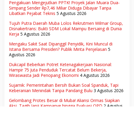
Pengakuan Mengejutkan PPTK! Proyek Jalan Muara Dua-
Simpang Sender Rp7,46 Miliar Diduga Dibayar Tanpa
Libatkan Pejabat Teknis
5 Agustus 2026
Tujuh Putra Daerah Muba Lolos Rekrutmen Wilmar Group,
Disnakertrans: Bukti SDM Lokal Mampu Bersaing di Dunia
Kerja
5 Agustus 2026
Mengaku Sakit Saat Dipanggil Penyidik, Kini Muncul di
Istana Bersama Presiden? Publik Minta Penjelasan
5
Agustus 2026
Dukcapil Beberkan Potret Ketenagakerjaan Nasional:
Hampir 75 Juta Penduduk Tercatat Belum Bekerja,
Wiraswasta Jadi Penopang Ekonomi
4 Agustus 2026
Sujarnik: Pemerintahan Bersih Bukan Soal Spanduk, Tapi
Keberanian Menindak Tanpa Pandang Bulu
3 Agustus 2026
Gelombang Protes Besar di Muba! Aliansi Ormas Siapkan
Aksi, Tagih Janji Kampanye hingga Evaluasi OPD
2 Agustus
2026
Ratusan Siswa dan Guru Diduga Keracunan MBG, Publik
Desak Investigasi Total: Siapa Bertanggung Jawab?
2
Agustus 2026