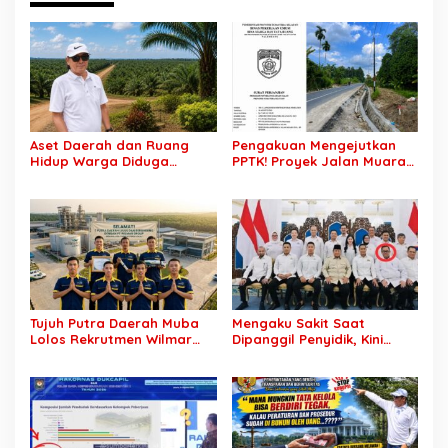
Aset Daerah dan Ruang
Pengakuan Mengejutkan
Hidup Warga Diduga
PPTK! Proyek Jalan Muara
Dicaplok Korporasi, Koalisi
Dua-Simpang Sender
Masyarakat Sipil Bongkar
Rp7,46 Miliar Diduga
Carut-Marut Tata Kelola
Dibayar Tanpa Libatkan
Lahan di Muba
Pejabat Teknis
Tujuh Putra Daerah Muba
Mengaku Sakit Saat
Lolos Rekrutmen Wilmar
Dipanggil Penyidik, Kini
Group, Disnakertrans: Bukti
Muncul di Istana Bersama
SDM Lokal Mampu Bersaing
Presiden? Publik Minta
di Dunia Kerja
Penjelasan