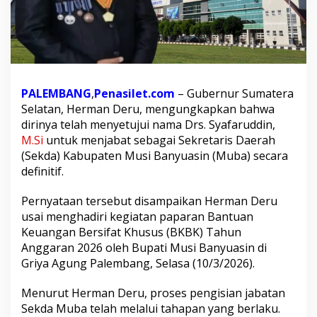
n
D
e
r
u
S
e
PALEMBANG
,
Penasilet.com
– Gubernur Sumatera
t
Selatan, Herman Deru, mengungkapkan bahwa
u
dirinya telah menyetujui nama Drs. Syafaruddin,
j
u
M.Si
untuk menjabat sebagai Sekretaris Daerah
i
(Sekda) Kabupaten Musi Banyuasin (Muba) secara
S
definitif.
y
a
Pernyataan tersebut disampaikan Herman Deru
f
a
usai menghadiri kegiatan paparan Bantuan
r
Keuangan Bersifat Khusus (BKBK) Tahun
u
Anggaran 2026 oleh Bupati Musi Banyuasin di
d
Griya Agung Palembang, Selasa (10/3/2026).
d
i
n
Menurut Herman Deru, proses pengisian jabatan
s
Sekda Muba telah melalui tahapan yang berlaku.
e