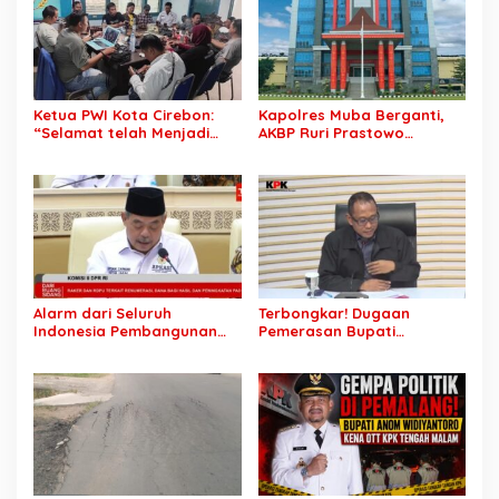
Ketua PWI Kota Cirebon:
Kapolres Muba Berganti,
“Selamat telah Menjadi
AKBP Ruri Prastowo
Wartawan Kompeten, Terus
Dimutasi ke Polda Sumsel,
Berkarya dan Jaga
AKBP Adik Listiyono Ditunjuk
Kepercayaan Masyarakat”
Pimpin Polres Muba
Alarm dari Seluruh
Terbongkar! Dugaan
Indonesia Pembangunan
Pemerasan Bupati
Daerah Terhambat: Tegas
Pemalang Berujung OTT,
Ketua APKASI Bursa Zarnubi
Oknum Staf KPK Ikut Dijerat
Stop Pemotongan
Anggaran 2027