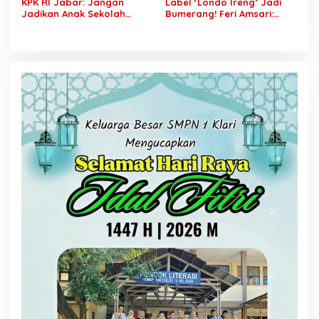
KPK RI Jabar: Jangan
Label ‘Londo Ireng’ Jadi
Jadikan Anak Sekolah
Bumerang! Feri Amsari:
Korban Kelalaian! Dapur
Jangan Asal Tuduh,
MBG Bermasalah Harus
Logikanya Bisa
Ditutup
Menghantam Prabowo
Sendiri