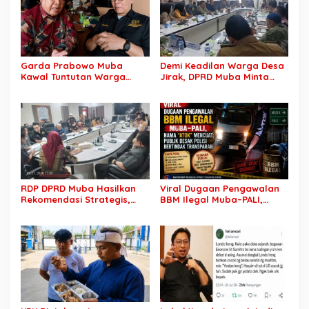
Kewajibannya
Garda Prabowo Muba
Demi Keadilan Warga Desa
Kawal Tuntutan Warga
Jirak, DPRD Muba Minta
Lalan, Desak PT SCK Penuhi
Pertamina Jalankan
Kewajiban Plasma dan
Rekomendasi DLH dan
Tuntaskan Sengketa Lahan
Tuntaskan Ganti Kerugian
RDP DPRD Muba Hasilkan
Viral Dugaan Pengawalan
Rekomendasi Strategis,
BBM Ilegal Muba–PALI,
Sengketa PT SCK dan
Nama “Atok” Mencuat;
Warga Lalan Ditarget
Publik Desak Aparat
Masuk Tahap Penyelesaian
Bertindak Transparan
Konkret