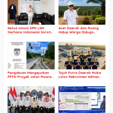
Ketua Umum DPN LSM
Aset Daerah dan Ruang
Gerhana Indonesia Soroti
Hidup Warga Diduga
Pengosongan Kios
Dicaplok Korporasi, Koalisi
Pedagang di Stasiun
Masyarakat Sipil Bongkar
Tigaraksa, Pertanyakan
Carut-Marut Tata Kelola
Legal Standing Lahan
Lahan di Muba
Pengakuan Mengejutkan
Tujuh Putra Daerah Muba
PPTK! Proyek Jalan Muara
Lolos Rekrutmen Wilmar
Dua-Simpang Sender
Group, Disnakertrans: Bukti
Rp7,46 Miliar Diduga
SDM Lokal Mampu Bersaing
Dibayar Tanpa Libatkan
di Dunia Kerja
Pejabat Teknis