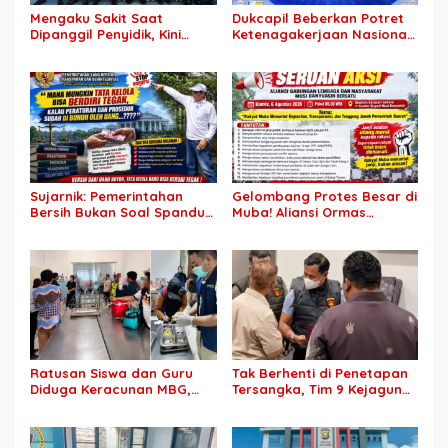
Mengaku Sakit Saat
Dukcapil Beberkan Potret
Dipanggil Penyidik, Kini
Ketenagakerjaan Nasional:
Muncul di Istana Bersama
Hampir 75 Juta Penduduk
Presiden? Publik Minta
Tercatat Belum Bekerja,
Penjelasan
Wiraswasta Jadi Penopang
Ekonomi
Sujarnik: Pemerintahan
Gelombang Protes Besar di
Bersih Bukan Soal Spanduk,
Muba! Aliansi Ormas
Tapi Keberanian Menindak
Siapkan Aksi, Tagih Janji
Tanpa Pandang Bulu
Kampanye hingga Evaluasi
OPD
Ratusan Siswa dan Guru
Tak Berhenti di Penetapan
Diduga Keracunan MBG,
Tersangka, Tim 9 Kejagung
Publik Desak Investigasi
Geledah Rumah Eks
Total: Siapa Bertanggung
Jampidsus Febrie
Jawab?
Adriansyah