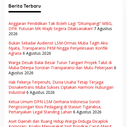
Berita Terbaru
Anggaran Pendidikan Tak Boleh Lagi “Ditumpangi” MBG,
DPR: Putusan MK Wajib Segera Dilaksanakan!
7 Agustus
2026
Bukan Sekadar Audiensi! LSM-Ormas Muba Tagih Aksi
Nyata, Transparansi PKM hingga Penyelesaian Konflik
Agraria
6 Agustus 2026
Warga Desak Balai Besar Turun Tangan! Proyek Talut di
Muba Diterpa Sorotan Transparansi dan Mutu Pekerjaan
6
Agustus 2026
Hak Pekerja Terpenuhi, Dunia Usaha Tetap Terjaga:
Disnakertrans Muba Sukses Ciptakan Harmoni Hubungan
Industrial
6 Agustus 2026
Ketua Umum DPN LSM Gerhana Indonesia Soroti
Pengosongan Kios Pedagang di Stasiun Tigaraksa,
Pertanyakan Legal Standing Lahan
6 Agustus 2026
Aset Daerah dan Ruang Hidup Warga Diduga Dicaplok
Korporasi, Koalisi Masyarakat Sipil Bongkar Carut-Marut