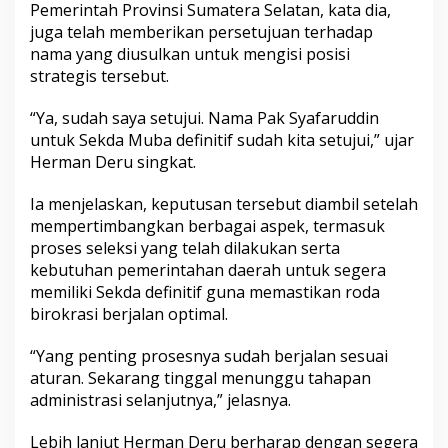
Pemerintah Provinsi Sumatera Selatan, kata dia,
b
juga telah memberikan persetujuan terhadap
a
g
nama yang diusulkan untuk mengisi posisi
a
strategis tersebut.
i
S
“Ya, sudah saya setujui. Nama Pak Syafaruddin
e
untuk Sekda Muba definitif sudah kita setujui,” ujar
k
d
Herman Deru singkat.
a
D
Ia menjelaskan, keputusan tersebut diambil setelah
e
mempertimbangkan berbagai aspek, termasuk
f
proses seleksi yang telah dilakukan serta
i
n
kebutuhan pemerintahan daerah untuk segera
i
memiliki Sekda definitif guna memastikan roda
t
birokrasi berjalan optimal.
i
f
“Yang penting prosesnya sudah berjalan sesuai
M
u
aturan. Sekarang tinggal menunggu tahapan
b
administrasi selanjutnya,” jelasnya.
a
Lebih lanjut Herman Deru berharap dengan segera