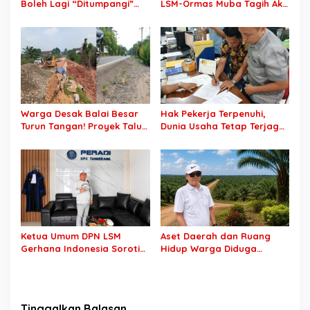
Boleh Lagi “Ditumpangi”
LSM-Ormas Muba Tagih Aksi
MBG, DPR: Putusan MK
Nyata, Transparansi PKM
Wajib Segera Dilaksanakan!
hingga Penyelesaian
Konflik Agraria
Warga Desak Balai Besar
Hak Pekerja Terpenuhi,
Turun Tangan! Proyek Talut
Dunia Usaha Tetap Terjaga:
di Muba Diterpa Sorotan
Disnakertrans Muba Sukses
Transparansi dan Mutu
Ciptakan Harmoni
Pekerjaan
Hubungan Industrial
Ketua Umum DPN LSM
Aset Daerah dan Ruang
Gerhana Indonesia Soroti
Hidup Warga Diduga
Pengosongan Kios
Dicaplok Korporasi, Koalisi
Pedagang di Stasiun
Masyarakat Sipil Bongkar
Tigaraksa, Pertanyakan
Carut-Marut Tata Kelola
Legal Standing Lahan
Lahan di Muba
Tinggalkan Balasan