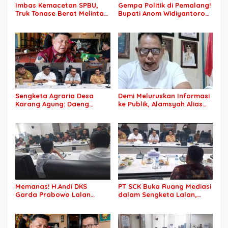
Imbas Kemacetan SPBU,
Gempa Politik di Pemalang!
Truk Tonase Berat Melintas
Bupati Anom Widiyantoro
Hingga Jalan Lettu H
Kena OTT KPK Tengah
Nawawi Ghaffar
Malam
Bergelombang Sepanjang
Jalan
Sengketa Agraria Desa
Demi Meluruskan Informasi
Karang Agung: Daeng
ke Publik, Alamsyah Alias
Supriyanto, S.H. Tuntut
Ustadz Coy Sampaikan
Perusahaan Realisasi 1.500
Klarifikasi atas Tuduhan
H Plasma Masyarakat dan
Mantan Istri Siri Lakukan
Ganti Rugi Rp 1,2 Triliun, PT
Tipu Gelap Rp500 Juta dan
SCK Siap Tempuh
Dugaan Pengancaman
Penyelesaian Objektif,
Sesuai Kaidah Hukum
Memanas! H.Andi DKS
PT SCK Buka Ruang Mediasi
Garda Prabowo Lalan
dalam Sengketa Lalan,
Minta Konflik Agraria
DPRD Muba Desak
Dituntaskan, Operasional
Pembentukan Tim Khusus
PT SCK Diminta Dihentikan
Percepatan Penyelesaian
hingga Penuhi