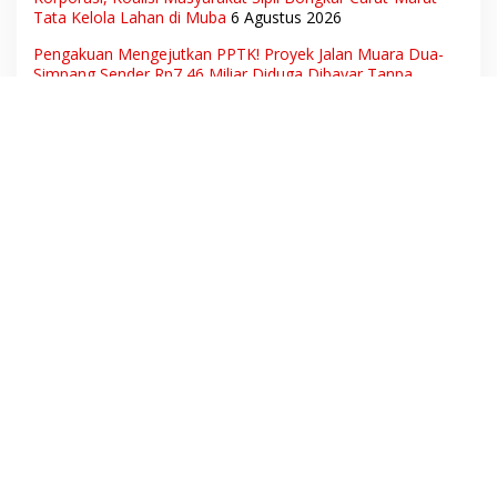
Tata Kelola Lahan di Muba
6 Agustus 2026
Pengakuan Mengejutkan PPTK! Proyek Jalan Muara Dua-
Simpang Sender Rp7,46 Miliar Diduga Dibayar Tanpa
Libatkan Pejabat Teknis
5 Agustus 2026
Tujuh Putra Daerah Muba Lolos Rekrutmen Wilmar Group,
Disnakertrans: Bukti SDM Lokal Mampu Bersaing di Dunia
Kerja
5 Agustus 2026
Mengaku Sakit Saat Dipanggil Penyidik, Kini Muncul di
Istana Bersama Presiden? Publik Minta Penjelasan
5
Agustus 2026
Dukcapil Beberkan Potret Ketenagakerjaan Nasional:
Hampir 75 Juta Penduduk Tercatat Belum Bekerja,
Wiraswasta Jadi Penopang Ekonomi
4 Agustus 2026