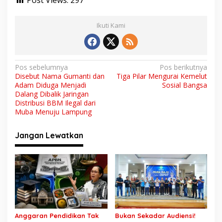
Ikuti Kami
N
Pos sebelumnya
Pos berikutnya
Disebut Nama Gumanti dan
Tiga Pilar Mengurai Kemelut
a
Adam Diduga Menjadi
Sosial Bangsa
v
Dalang Dibalik Jaringan
Distribusi BBM Ilegal dari
i
Muba Menuju Lampung
g
Jangan Lewatkan
a
s
i
p
o
s
Anggaran Pendidikan Tak
Bukan Sekadar Audiensi!