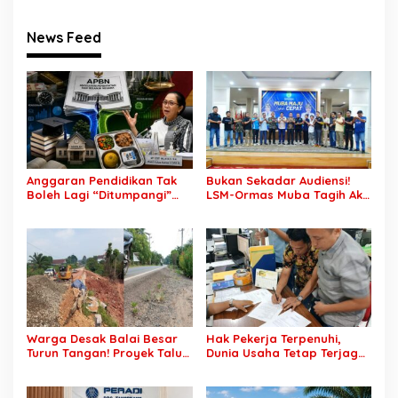
News Feed
Anggaran Pendidikan Tak
Bukan Sekadar Audiensi!
Boleh Lagi “Ditumpangi”
LSM-Ormas Muba Tagih Aksi
MBG, DPR: Putusan MK
Nyata, Transparansi PKM
Wajib Segera Dilaksanakan!
hingga Penyelesaian
Konflik Agraria
Warga Desak Balai Besar
Hak Pekerja Terpenuhi,
Turun Tangan! Proyek Talut
Dunia Usaha Tetap Terjaga:
di Muba Diterpa Sorotan
Disnakertrans Muba Sukses
Transparansi dan Mutu
Ciptakan Harmoni
Pekerjaan
Hubungan Industrial