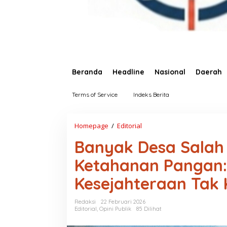
Beranda
Headline
Nasional
Daerah
Terms of Service
Indeks Berita
Homepage
/
Editorial
B
a
Banyak Desa Salah
n
y
Ketahanan Pangan:
a
k
Kesejahteraan Tak 
D
e
s
Redaksi
22 Februari 2026
a
Editorial
,
Opini Publik
85 Dilihat
S
a