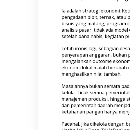
e
j
Ia adalah strategi ekonomi. K
a
h
pengadaan bibit, ternak, ata
t
bisnis yang matang, program it
e
analisis pasar, tidak ada model
r
setelah dana habis, kegiatan p
a
a
n
Lebih ironis lagi, sebagian des
T
penyerapan anggaran, bukan pad
a
mengalahkan outcome ekonomi
k
ekonomi lokal malah berubah m
K
menghasilkan nilai tambah.
u
n
j
Masalahnya bukan semata pada
u
kelola. Tidak semua pemerint
n
manajemen produksi, hingga st
g
dan pemerintah daerah menjadi
N
a
ketahanan pangan hanya menjad
i
k
Padahal, jika dikelola dengan b