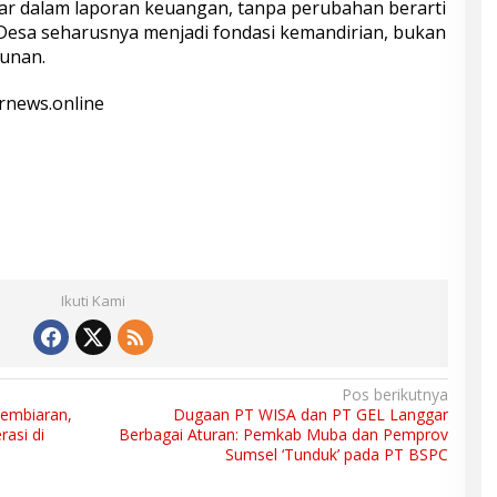
r dalam laporan keuangan, tanpa perubahan berarti
Desa seharusnya menjadi fondasi kemandirian, bukan
hunan.
rnews.online
Ikuti Kami
Pos berikutnya
Pembiaran,
Dugaan PT WISA dan PT GEL Langgar
asi di
Berbagai Aturan: Pemkab Muba dan Pemprov
Sumsel ‘Tunduk’ pada PT BSPC