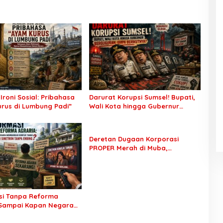
Ironi Sosial: Pribahasa
Darurat Korupsi Sumsel! Bupati,
rus di Lumbung Padi”
Wali Kota hingga Gubernur
Berguguran, Siapa Berikutnya?
Deretan Dugaan Korporasi
PROPER Merah di Muba,
Ketegasan Pemerintah dan
Aparat Dipertanyakan
si Tanpa Reforma
 Sampai Kapan Negara
an Konflik Tanah