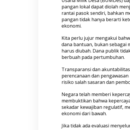
Usaha Milik Desa (BUMDes) dapa
pangan lokal dapat diolah men
rantai pasok sendiri, bahkan 
pangan tidak hanya berarti ke
ekonomi.
Kita perlu jujur mengakui ba
dana bantuan, bukan sebagai mo
harus diubah. Dana publik tida
berbuah pada pertumbuhan.
Transparansi dan akuntabilitas
perencanaan dan pengawasan a
risiko salah sasaran dan pemb
Negara telah memberi kepercay
membuktikan bahwa kepercayaan
sekadar kewajiban regulatif, 
ekonomi dari bawah.
Jika tidak ada evaluasi menyel