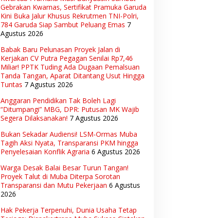
Gebrakan Kwarnas, Sertifikat Pramuka Garuda
Kini Buka Jalur Khusus Rekrutmen TNI-Polri,
784 Garuda Siap Sambut Peluang Emas
7
Agustus 2026
Babak Baru Pelunasan Proyek Jalan di
Kerjakan CV Putra Pegagan Senilai Rp7,46
Miliar! PPTK Tuding Ada Dugaan Pemalsuan
Tanda Tangan, Aparat Ditantang Usut Hingga
Tuntas
7 Agustus 2026
Anggaran Pendidikan Tak Boleh Lagi
“Ditumpangi” MBG, DPR: Putusan MK Wajib
Segera Dilaksanakan!
7 Agustus 2026
Bukan Sekadar Audiensi! LSM-Ormas Muba
Tagih Aksi Nyata, Transparansi PKM hingga
Penyelesaian Konflik Agraria
6 Agustus 2026
Warga Desak Balai Besar Turun Tangan!
Proyek Talut di Muba Diterpa Sorotan
Transparansi dan Mutu Pekerjaan
6 Agustus
2026
Hak Pekerja Terpenuhi, Dunia Usaha Tetap