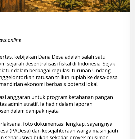
ws.online
kertas, kebijakan Dana Desa adalah salah satu
m sejarah desentralisasi fiskal di Indonesia. Sejak
 diatur dalam berbagai regulasi turunan Undang-
ggelontorkan ratusan triliun rupiah ke desa-desa
mandirian ekonomi berbasis potensi lokal.
kasi anggaran untuk program ketahanan pangan
as administratif. Ia hadir dalam laporan
bsen dalam dampak nyata.
erlaksana, foto dokumentasi lengkap, sayangnya
esa (PADesa) dan kesejahteraan warga masih jauh
an seharusnya bukan sekadar proyek musiman.