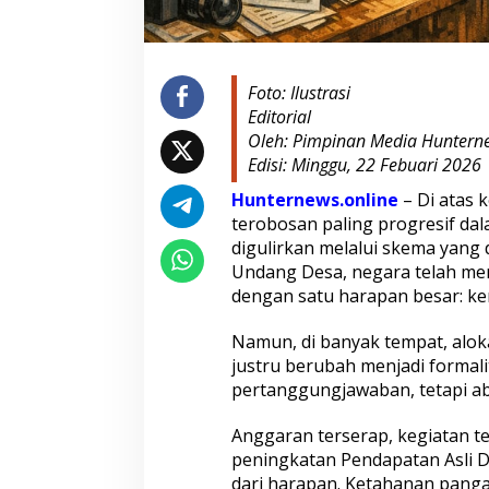
a
n
P
a
n
Foto: Ilustrasi
g
Editorial
a
n
Oleh: Pimpinan Media Hunterne
:
Edisi: Minggu, 22 Febuari 2026
P
A
Hunternews.online
– Di atas 
D
terobosan paling progresif dala
e
digulirkan melalui skema yang
s
Undang Desa, negara telah men
a
dengan satu harapan besar: ke
M
a
n
Namun, di banyak tempat, alo
d
justru berubah menjadi formalit
e
pertanggungjawaban, tetapi a
k
,
K
Anggaran terserap, kegiatan t
e
peningkatan Pendapatan Asli D
s
dari harapan. Ketahanan pang