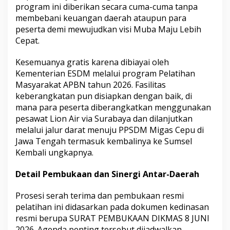
program ini diberikan secara cuma-cuma tanpa
y
membebani keuangan daerah ataupun para
a
r
peserta demi mewujudkan visi Muba Maju Lebih
a
Cepat.
k
a
Kesemuanya gratis karena dibiayai oleh
t
Kementerian ESDM melalui program Pelatihan
A
P
Masyarakat APBN tahun 2026. Fasilitas
B
keberangkatan pun disiapkan dengan baik, di
N
mana para peserta diberangkatkan menggunakan
-
pesawat Lion Air via Surabaya dan dilanjutkan
T
A
melalui jalur darat menuju PPSDM Migas Cepu di
.
Jawa Tengah termasuk kembalinya ke Sumsel
2
Kembali ungkapnya.
0
2
Detail Pembukaan dan Sinergi Antar-Daerah
6
k
e
Prosesi serah terima dan pembukaan resmi
C
pelatihan ini didasarkan pada dokumen kedinasan
e
resmi berupa SURAT PEMBUKAAN DIKMAS 8 JUNI
p
2026. Agenda penting tersebut dijadwalkan