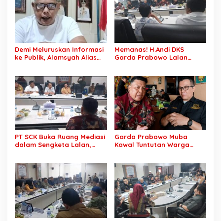
Ganti Rugi Rp 1,2 Triliun, PT
SCK Siap Tempuh
Penyelesaian Objektif,
Sesuai Kaidah Hukum
Demi Meluruskan Informasi
Memanas! H.Andi DKS
ke Publik, Alamsyah Alias
Garda Prabowo Lalan
Ustadz Coy Sampaikan
Minta Konflik Agraria
Klarifikasi atas Tuduhan
Dituntaskan, Operasional
Mantan Istri Siri Lakukan
PT SCK Diminta Dihentikan
Tipu Gelap Rp500 Juta dan
hingga Penuhi
Dugaan Pengancaman
Kewajibannya
PT SCK Buka Ruang Mediasi
Garda Prabowo Muba
dalam Sengketa Lalan,
Kawal Tuntutan Warga
DPRD Muba Desak
Lalan, Desak PT SCK Penuhi
Pembentukan Tim Khusus
Kewajiban Plasma dan
Percepatan Penyelesaian
Tuntaskan Sengketa Lahan