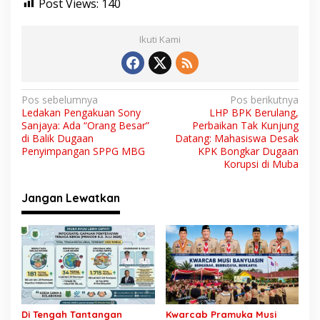
Post Views:
140
Ikuti Kami
N
Pos sebelumnya
Pos berikutnya
Ledakan Pengakuan Sony
LHP BPK Berulang,
a
Sanjaya: Ada “Orang Besar”
Perbaikan Tak Kunjung
v
di Balik Dugaan
Datang: Mahasiswa Desak
Penyimpangan SPPG MBG
KPK Bongkar Dugaan
i
Korupsi di Muba
g
Jangan Lewatkan
a
s
i
p
o
s
Di Tengah Tantangan
Kwarcab Pramuka Musi