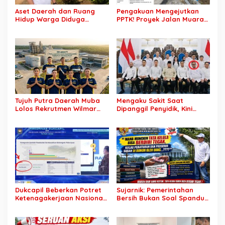
Aset Daerah dan Ruang
Pengakuan Mengejutkan
Hidup Warga Diduga
PPTK! Proyek Jalan Muara
Dicaplok Korporasi, Koalisi
Dua-Simpang Sender
Masyarakat Sipil Bongkar
Rp7,46 Miliar Diduga
Carut-Marut Tata Kelola
Dibayar Tanpa Libatkan
Lahan di Muba
Pejabat Teknis
Tujuh Putra Daerah Muba
Mengaku Sakit Saat
Lolos Rekrutmen Wilmar
Dipanggil Penyidik, Kini
Group, Disnakertrans: Bukti
Muncul di Istana Bersama
SDM Lokal Mampu Bersaing
Presiden? Publik Minta
di Dunia Kerja
Penjelasan
Dukcapil Beberkan Potret
Sujarnik: Pemerintahan
Ketenagakerjaan Nasional:
Bersih Bukan Soal Spanduk,
Hampir 75 Juta Penduduk
Tapi Keberanian Menindak
Tercatat Belum Bekerja,
Tanpa Pandang Bulu
Wiraswasta Jadi Penopang