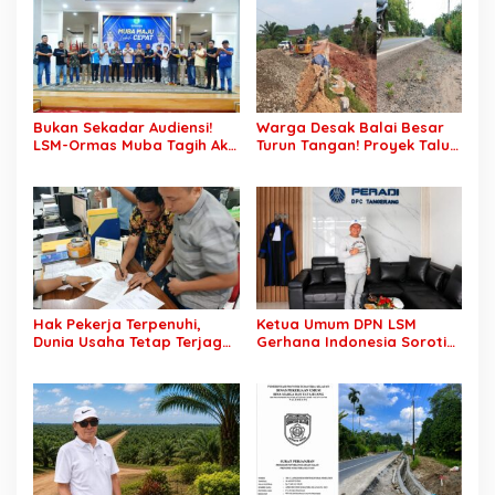
Ada Dugaan Pemalsuan
Tanda Tangan, Aparat
Ditantang Usut Hingga
Tuntas
Bukan Sekadar Audiensi!
Warga Desak Balai Besar
LSM-Ormas Muba Tagih Aksi
Turun Tangan! Proyek Talut
Nyata, Transparansi PKM
di Muba Diterpa Sorotan
hingga Penyelesaian
Transparansi dan Mutu
Konflik Agraria
Pekerjaan
Hak Pekerja Terpenuhi,
Ketua Umum DPN LSM
Dunia Usaha Tetap Terjaga:
Gerhana Indonesia Soroti
Disnakertrans Muba Sukses
Pengosongan Kios
Ciptakan Harmoni
Pedagang di Stasiun
Hubungan Industrial
Tigaraksa, Pertanyakan
Legal Standing Lahan