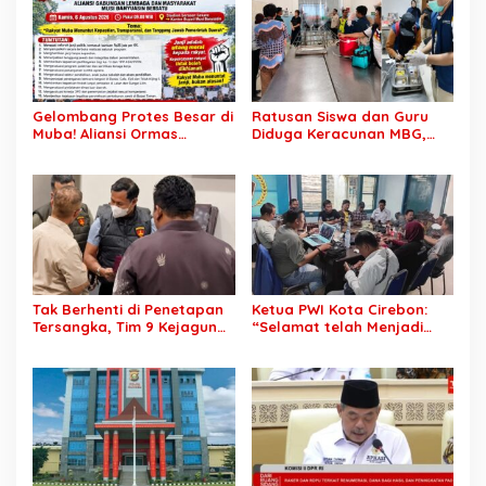
Ekonomi
Gelombang Protes Besar di
Ratusan Siswa dan Guru
Muba! Aliansi Ormas
Diduga Keracunan MBG,
Siapkan Aksi, Tagih Janji
Publik Desak Investigasi
Kampanye hingga Evaluasi
Total: Siapa Bertanggung
OPD
Jawab?
Tak Berhenti di Penetapan
Ketua PWI Kota Cirebon:
Tersangka, Tim 9 Kejagung
“Selamat telah Menjadi
Geledah Rumah Eks
Wartawan Kompeten, Terus
Jampidsus Febrie
Berkarya dan Jaga
Adriansyah
Kepercayaan Masyarakat”