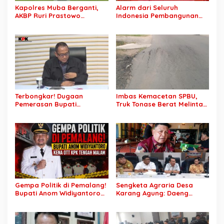
Kapolres Muba Berganti,
Alarm dari Seluruh
AKBP Ruri Prastowo
Indonesia Pembangunan
Dimutasi ke Polda Sumsel,
Daerah Terhambat: Tegas
AKBP Adik Listiyono Ditunjuk
Ketua APKASI Bursa Zarnubi
Pimpin Polres Muba
Stop Pemotongan
Anggaran 2027
Terbongkar! Dugaan
Imbas Kemacetan SPBU,
Pemerasan Bupati
Truk Tonase Berat Melintas
Pemalang Berujung OTT,
Hingga Jalan Lettu H
Oknum Staf KPK Ikut Dijerat
Nawawi Ghaffar
Bergelombang Sepanjang
Jalan
Gempa Politik di Pemalang!
Sengketa Agraria Desa
Bupati Anom Widiyantoro
Karang Agung: Daeng
Kena OTT KPK Tengah
Supriyanto, S.H. Tuntut
Malam
Perusahaan Realisasi 1.500
H Plasma Masyarakat dan