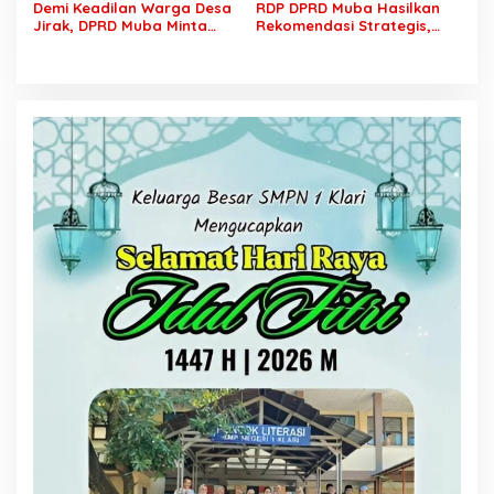
Demi Keadilan Warga Desa
RDP DPRD Muba Hasilkan
Jirak, DPRD Muba Minta
Rekomendasi Strategis,
Pertamina Jalankan
Sengketa PT SCK dan
Rekomendasi DLH dan
Warga Lalan Ditarget
Tuntaskan Ganti Kerugian
Masuk Tahap Penyelesaian
Konkret