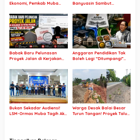
Ekonomi, Pemkab Muba
Banyuasin Sambut
Buka 1.930 Peluang Kerja
Gebrakan Kwarnas,
bagi Warga Lokal
Sertifikat Pramuka Garuda
Kini Buka Jalur Khusus
Rekrutmen TNI-Polri, 784
Garuda Siap Sambut
Peluang Emas
Babak Baru Pelunasan
Anggaran Pendidikan Tak
Proyek Jalan di Kerjakan
Boleh Lagi “Ditumpangi”
CV Putra Pegagan Senilai
MBG, DPR: Putusan MK
Rp7,46 Miliar! PPTK Tuding
Wajib Segera Dilaksanakan!
Ada Dugaan Pemalsuan
Tanda Tangan, Aparat
Ditantang Usut Hingga
Tuntas
Bukan Sekadar Audiensi!
Warga Desak Balai Besar
LSM-Ormas Muba Tagih Aksi
Turun Tangan! Proyek Talut
Nyata, Transparansi PKM
di Muba Diterpa Sorotan
hingga Penyelesaian
Transparansi dan Mutu
Konflik Agraria
Pekerjaan