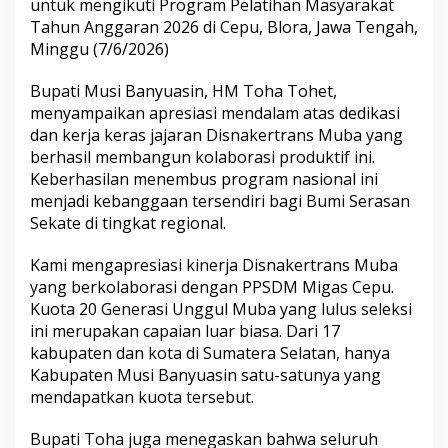
untuk mengikuti Program Pelatihan Masyarakat
a
Tahun Anggaran 2026 di Cepu, Blora, Jawa Tengah,
P
Minggu (7/6/2026)
r
o
g
Bupati Musi Banyuasin, HM Toha Tohet,
r
menyampaikan apresiasi mendalam atas dedikasi
a
dan kerja keras jajaran Disnakertrans Muba yang
m
berhasil membangun kolaborasi produktif ini.
P
e
Keberhasilan menembus program nasional ini
l
menjadi kebanggaan tersendiri bagi Bumi Serasan
a
Sekate di tingkat regional.
t
i
Kami mengapresiasi kinerja Disnakertrans Muba
h
a
yang berkolaborasi dengan PPSDM Migas Cepu.
n
Kuota 20 Generasi Unggul Muba yang lulus seleksi
M
ini merupakan capaian luar biasa. Dari 17
i
kabupaten dan kota di Sumatera Selatan, hanya
g
Kabupaten Musi Banyuasin satu-satunya yang
a
s
mendapatkan kuota tersebut.
M
a
Bupati Toha juga menegaskan bahwa seluruh
s