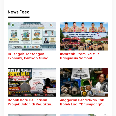
News Feed
Di Tengah Tantangan
Kwarcab Pramuka Musi
Ekonomi, Pemkab Muba
Banyuasin Sambut
Buka 1.930 Peluang Kerja
Gebrakan Kwarnas,
bagi Warga Lokal
Sertifikat Pramuka Garuda
Kini Buka Jalur Khusus
Rekrutmen TNI-Polri, 784
Garuda Siap Sambut
Peluang Emas
Babak Baru Pelunasan
Anggaran Pendidikan Tak
Proyek Jalan di Kerjakan
Boleh Lagi “Ditumpangi”
CV Putra Pegagan Senilai
MBG, DPR: Putusan MK
Rp7,46 Miliar! PPTK Tuding
Wajib Segera Dilaksanakan!