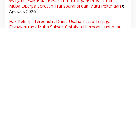
Warga Desak Balai Besar Turun Tangan! Proyek Talut di
Muba Diterpa Sorotan Transparansi dan Mutu Pekerjaan
6
Agustus 2026
Hak Pekerja Terpenuhi, Dunia Usaha Tetap Terjaga:
Disnakertrans Muba Sukses Ciptakan Harmoni Hubungan
Industrial
6 Agustus 2026
Ketua Umum DPN LSM Gerhana Indonesia Soroti
Pengosongan Kios Pedagang di Stasiun Tigaraksa,
Pertanyakan Legal Standing Lahan
6 Agustus 2026
Aset Daerah dan Ruang Hidup Warga Diduga Dicaplok
Korporasi, Koalisi Masyarakat Sipil Bongkar Carut-Marut
Tata Kelola Lahan di Muba
6 Agustus 2026
Pengakuan Mengejutkan PPTK! Proyek Jalan Muara Dua-
Simpang Sender Rp7,46 Miliar Diduga Dibayar Tanpa
Libatkan Pejabat Teknis
5 Agustus 2026