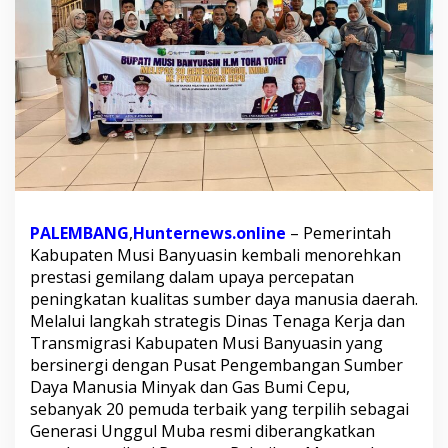
S
u
m
s
e
l
y
a
n
g
M
e
n
PALEMBANG
,
Hunternews.online
– Pemerintah
d
Kabupaten Musi Banyuasin kembali menorehkan
a
prestasi gemilang dalam upaya percepatan
p
peningkatan kualitas sumber daya manusia daerah.
a
t
Melalui langkah strategis Dinas Tenaga Kerja dan
k
Transmigrasi Kabupaten Musi Banyuasin yang
a
bersinergi dengan Pusat Pengembangan Sumber
n
Daya Manusia Minyak dan Gas Bumi Cepu,
Q
sebanyak 20 pemuda terbaik yang terpilih sebagai
u
o
Generasi Unggul Muba resmi diberangkatkan
t