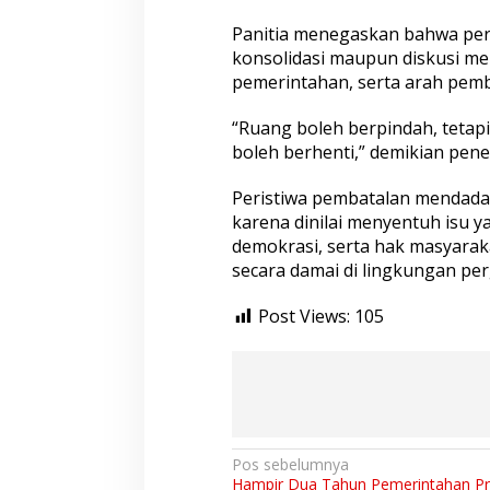
Panitia menegaskan bahwa per
konsolidasi maupun diskusi me
pemerintahan, serta arah pem
“Ruang boleh berpindah, tetap
boleh berhenti,” demikian pen
Peristiwa pembatalan mendadak
karena dinilai menyentuh isu 
demokrasi, serta hak masyara
secara damai di lingkungan per
Post Views:
105
N
Pos sebelumnya
Hampir Dua Tahun Pemerintahan P