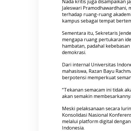
Nada kritis juga disampaikan ja
b
a
Jaleswari Pramodhawardhani, m
t
terhadap ruang-ruang akademi
a
kampus sebagai tempat bertem
s
i
Sementara itu, Sekretaris Jen
mengapa ruang pertukaran ide
hambatan, padahal kebebasan 
demokrasi.
Dari internal Universitas Indo
mahasiswa, Razan Bayu Rachma
berpotensi memperkuat semang
“Tekanan semacam ini tidak ak
akan semakin membesarkannya,
Meski pelaksanaan secara lurin
Konsolidasi Nasional Konferens
melalui platform digital denga
Indonesia.