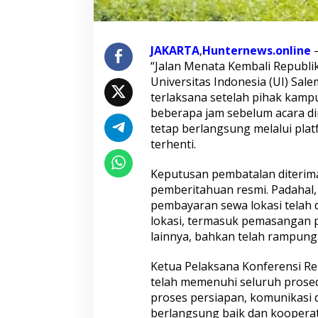
l
i
R
e
JAKARTA
,
Hunternews.online
–
p
u
“Jalan Menata Kembali Republik
b
Universitas Indonesia (UI) Sale
l
terlaksana setelah pihak kamp
i
beberapa jam sebelum acara di
k
tetap berlangsung melalui plat
"
D
terhenti.
i
b
Keputusan pembatalan diterima p
a
pemberitahuan resmi. Padahal, 
t
pembayaran sewa lokasi telah di
a
l
lokasi, termasuk pemasangan 
k
lainnya, bahkan telah rampung
a
n
Ketua Pelaksana Konferensi Re
M
telah memenuhi seluruh prosed
e
n
proses persiapan, komunikasi 
d
berlangsung baik dan kooperati