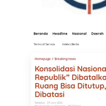
Beranda
Headline
Nasional
Daerah
Terms of Service
Indeks Berita
Homepage
/
Breaking news
K
o
Konsolidasi Nasion
n
s
Republik” Dibatalka
o
l
Ruang Bisa Ditutup
i
d
Dibatasi
a
s
i
Redaksi
29 Juni 2026
N