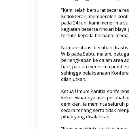
a
d
“Kami telah bersurat secara re
a
Kedokteran, memperoleh konfir
k
d
pada 24 Juni kami menerima su
i
kegiatan beserta rincian biay
U
tertulis kepada berbagai media
I
,
Namun situasi berubah drastis 
P
a
WIB pada Sabtu malam, petug
n
perlengkapan ke dalam area ac
i
hari, panitia menerima pembe
t
sehingga pelaksanaan Konferen
i
a
dilanjutkan.
:
R
Ketua Umum Panitia Konferens
u
kekecewaannya atas perubahan
a
demikian, ia meminta seluruh 
n
g
secara tenang serta tidak menj
B
pihak yang disalahkan.
i
s
“Kami meyakini situasi ini juga 