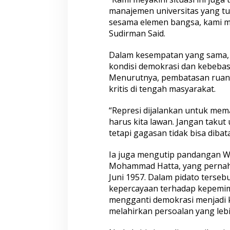
a
manajemen universitas yang t
D
i
sesama elemen bangsa, kami me
t
Sudirman Said.
u
t
Dalam kesempatan yang sama, 
u
kondisi demokrasi dan kebeba
p
,
Menurutnya, pembatasan ruang
G
kritis di tengah masyarakat.
a
g
“Represi dijalankan untuk mema
a
harus kita lawan. Jangan takut 
s
a
tetapi gagasan tidak bisa dibata
n
T
Ia juga mengutip pandangan Wa
a
Mohammad Hatta, yang pernah 
k
Juni 1957. Dalam pidato terse
B
i
kepercayaan terhadap kepemim
s
mengganti demokrasi menjadi k
a
melahirkan persoalan yang lebi
D
i