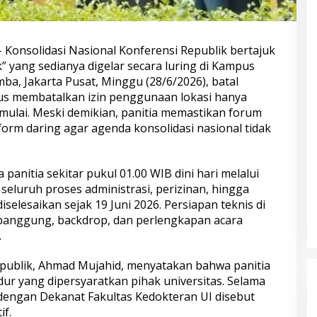
 Konsolidasi Nasional Konferensi Republik bertajuk
” yang sedianya digelar secara luring di Kampus
mba, Jakarta Pusat, Minggu (28/6/2026), batal
us membatalkan izin penggunaan lokasi hanya
mulai. Meski demikian, panitia memastikan forum
form daring agar agenda konsolidasi nasional tidak
anitia sekitar pukul 01.00 WIB dini hari melalui
seluruh proses administrasi, perizinan, hingga
selesaikan sejak 19 Juni 2026. Persiapan teknis di
panggung, backdrop, dan perlengkapan acara
.
publik, Ahmad Mujahid, menyatakan bahwa panitia
ur yang dipersyaratkan pihak universitas. Selama
dengan Dekanat Fakultas Kedokteran UI disebut
f.