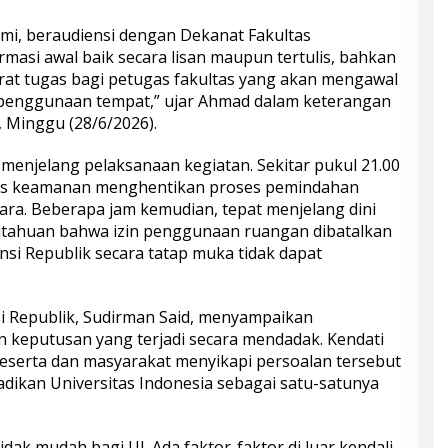
smi, beraudiensi dengan Dekanat Fakultas
masi awal baik secara lisan maupun tertulis, bahkan
rat tugas bagi petugas fakultas yang akan mengawal
a penggunaan tempat,” ujar Ahmad dalam keterangan
, Minggu (28/6/2026).
menjelang pelaksanaan kegiatan. Sekitar pukul 21.00
as keamanan menghentikan proses pemindahan
ara. Beberapa jam kemudian, tepat menjelang dini
ritahuan bahwa izin penggunaan ruangan dibatalkan
si Republik secara tatap muka tidak dapat
i Republik, Sudirman Said, menyampaikan
 keputusan yang terjadi secara mendadak. Kendati
peserta dan masyarakat menyikapi persoalan tersebut
adikan Universitas Indonesia sebagai satu-satunya
tidak mudah bagi UI. Ada faktor-faktor di luar kendali