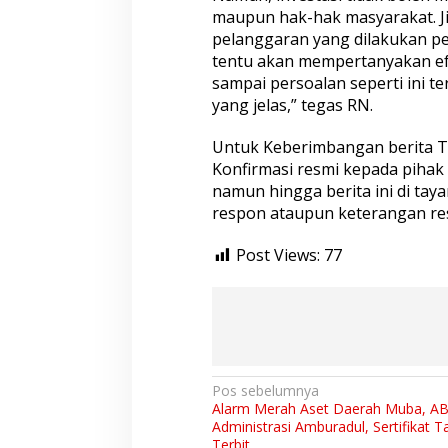
maupun hak-hak masyarakat. J
pelanggaran yang dilakukan p
tentu akan mempertanyakan ef
sampai persoalan seperti ini 
yang jelas,” tegas RN.
Untuk Keberimbangan berita T
Konfirmasi resmi kepada piha
namun hingga berita ini di t
respon ataupun keterangan res
Post Views:
77
N
Pos sebelumnya
Alarm Merah Aset Daerah Muba, ABS
a
Administrasi Amburadul, Sertifikat 
Terbit