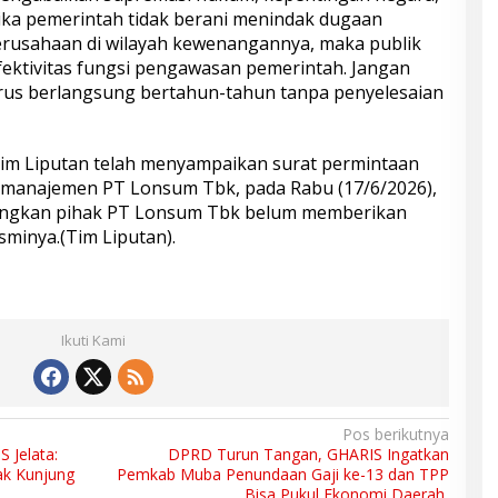
ika pemerintah tidak berani menindak dugaan
erusahaan di wilayah kewenangannya, maka publik
ektivitas fungsi pengawasan pemerintah. Jangan
terus berlangsung bertahun-tahun tanpa penyelesaian
im Liputan telah menyampaikan surat permintaan
k manajemen PT Lonsum Tbk, pada Rabu (17/6/2026),
ayangkan pihak PT Lonsum Tbk belum memberikan
minya.(Tim Liputan).
Ikuti Kami
Pos berikutnya
 Jelata:
DPRD Turun Tangan, GHARIS Ingatkan
Tak Kunjung
Pemkab Muba Penundaan Gaji ke-13 dan TPP
Bisa Pukul Ekonomi Daerah