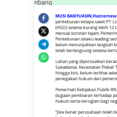
a
b
M
u
MUSI BANYUASIN
,
Hunternews
b
perkebunan kelapa sawit PT 
a
(HGU) selama kurang lebih 12 
D
menuai sorotan tajam. Pemeri
i
n
Perkebunan selaku leading sec
i
belum menunjukkan langkah te
l
telah berlangsung selama bert
a
i
Lahan yang dipersoalkan berad
L
a
Sukadamai, Kecamatan Plakat Ti
k
Hingga kini, belum terlihat ad
u
penegakan hukum dari pemerint
k
a
Pemerhati Kebijakan Publik RN
n
P
dugaan pembiaran terhadap pe
e
hukum serta kerugian bagi neg
m
b
“Jika benar perusahaan telah 
i