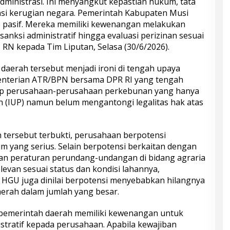
dministrasi. Ini menyangkut kepastian hukum, tata
nsi kerugian negara. Pemerintah Kabupaten Musi
p pasif. Mereka memiliki kewenangan melakukan
nksi administratif hingga evaluasi perizinan sesuai
 RN kepada Tim Liputan, Selasa (30/6/2026).
daerah tersebut menjadi ironi di tengah upaya
enterian ATR/BPN bersama DPR RI yang tengah
ap perusahaan-perusahaan perkebunan yang hanya
n (IUP) namun belum mengantongi legalitas hak atas
 tersebut terbukti, perusahaan berpotensi
yang serius. Selain berpotensi berkaitan dengan
an peraturan perundang-undangan di bidang agraria
evan sesuai status dan kondisi lahannya,
HGU juga dinilai berpotensi menyebabkan hilangnya
rah dalam jumlah yang besar.
pemerintah daerah memiliki kewenangan untuk
tratif kepada perusahaan. Apabila kewajiban