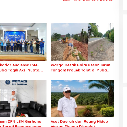
kadar Audiensi! LSM-
Warga Desak Balai Besar Turun
ba Tagih Aksi Nyata,
Tangan! Proyek Talut di Muba
ansi PKM hingga
Diterpa Sorotan Transparansi
aian Konflik Agraria
dan Mutu Pekerjaan
mum DPN LSM Gerhana
Aset Daerah dan Ruang Hidup
a Soroti Pengosongan
Warga Diduga Dicaplok