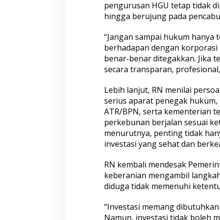
pengurusan HGU tetap tidak di
hingga berujung pada pencabu
“Jangan sampai hukum hanya te
berhadapan dengan korporasi 
benar-benar ditegakkan. Jika 
secara transparan, profesional
Lebih lanjut, RN menilai perso
serius aparat penegak hukum,
ATR/BPN, serta kementerian tek
perkebunan berjalan sesuai k
menurutnya, penting tidak hany
investasi yang sehat dan berkea
RN kembali mendesak Pemerint
keberanian mengambil langka
diduga tidak memenuhi ketent
“Investasi memang dibutuhka
Namun, investasi tidak boleh