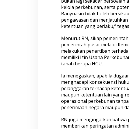
bukan lagi sekadar persoalan a
a
r
kelola perkebunan, serta pote
a
Banyuasin tidak boleh bersika
n
pengawasan dan menjatuhkan sa
t
ketentuan yang berlaku,” tegas
e
r
h
Menurut RN, sikap pemerintah 
a
pemerintah pusat melalui Kem
d
melakukan penertiban terhad
a
memiliki Izin Usaha Perkebuna
p
P
tanah berupa HGU.
T
L
Ia menegaskan, apabila dugaan
o
menghadapi konsekuensi hukum 
n
pelanggaran terhadap ketentu
s
u
maupun ketentuan lain yang rel
m
operasional perkebunan tanpa 
penerimaan negara maupun dae
RN juga mengingatkan bahwa 
memberikan peringatan adminis