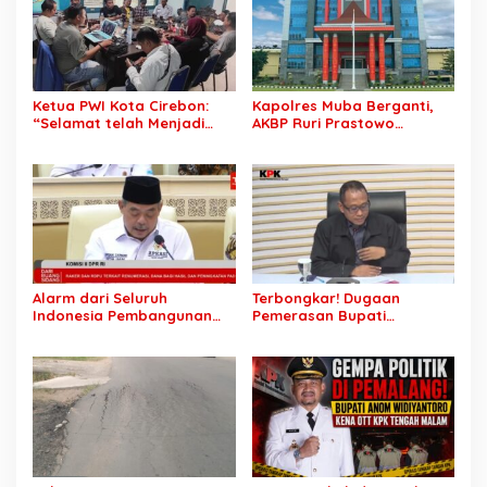
Ketua PWI Kota Cirebon:
Kapolres Muba Berganti,
“Selamat telah Menjadi
AKBP Ruri Prastowo
Wartawan Kompeten, Terus
Dimutasi ke Polda Sumsel,
Berkarya dan Jaga
AKBP Adik Listiyono Ditunjuk
Kepercayaan Masyarakat”
Pimpin Polres Muba
Alarm dari Seluruh
Terbongkar! Dugaan
Indonesia Pembangunan
Pemerasan Bupati
Daerah Terhambat: Tegas
Pemalang Berujung OTT,
Ketua APKASI Bursa Zarnubi
Oknum Staf KPK Ikut Dijerat
Stop Pemotongan
Anggaran 2027