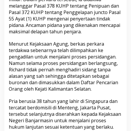
T
melanggar Pasal 378 KUHP tentang Penipuan dan
e
Pasal 372 KUHP tentang Penggelapan juncto Pasal
r
55 Ayat (1) KUHP mengenai penyertaan tindak
t
pidana. Ancaman pidana yang dikenakan mencapai
a
n
maksimal delapan tahun penjara.
g
k
Menurut Kejaksaan Agung, berkas perkara
a
terdakwa sebenarnya telah dilimpahkan ke
p
pengadilan untuk menjalani proses persidangan.
Namun selama proses persidangan berlangsung,
Richard tidak pernah menghadiri sidang tanpa
alasan yang sah sehingga ditetapkan sebagai
buronan dan dimasukkan dalam Daftar Pencarian
Orang oleh Kejati Kalimantan Selatan.
Pria berusia 38 tahun yang lahir di Singapura dan
tercatat berdomisili di Menteng, Jakarta Pusat,
tersebut selanjutnya diserahkan kepada Kejaksaan
Negeri Banjarmasin untuk menjalani proses
hukum lanjutan sesuai ketentuan yang berlaku.