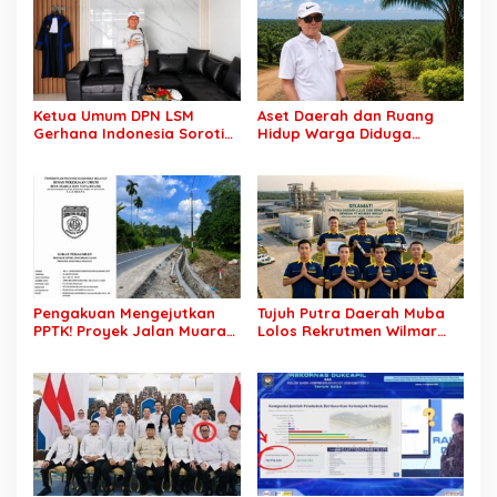
Ketua Umum DPN LSM
Aset Daerah dan Ruang
Gerhana Indonesia Soroti
Hidup Warga Diduga
Pengosongan Kios
Dicaplok Korporasi, Koalisi
Pedagang di Stasiun
Masyarakat Sipil Bongkar
Tigaraksa, Pertanyakan
Carut-Marut Tata Kelola
Legal Standing Lahan
Lahan di Muba
Pengakuan Mengejutkan
Tujuh Putra Daerah Muba
PPTK! Proyek Jalan Muara
Lolos Rekrutmen Wilmar
Dua-Simpang Sender
Group, Disnakertrans: Bukti
Rp7,46 Miliar Diduga
SDM Lokal Mampu Bersaing
Dibayar Tanpa Libatkan
di Dunia Kerja
Pejabat Teknis