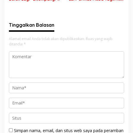
MBG, DPR: Putusan MK
Nyata, Transparansi PKM
Wajib Segera Dilaksanakan!
hingga Penyelesaian
Konflik Agraria
Tinggalkan Balasan
Alamat email Anda tidak akan dipublikasikan.
Ruas yang wajib
ditandai
*
Simpan nama, email, dan situs web saya pada peramban