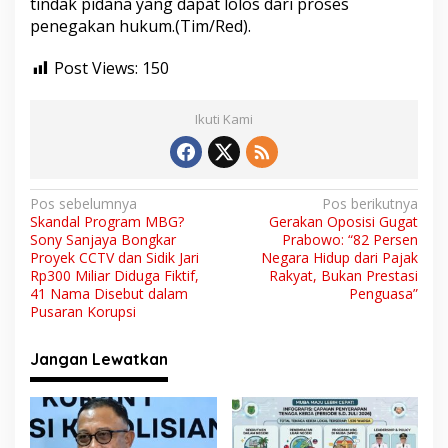
tindak pidana yang dapat lolos dari proses
penegakan hukum.(Tim/Red).
Post Views:
150
Ikuti Kami
N
Pos sebelumnya
Pos berikutnya
Skandal Program MBG?
Gerakan Oposisi Gugat
a
Sony Sanjaya Bongkar
Prabowo: “82 Persen
v
Proyek CCTV dan Sidik Jari
Negara Hidup dari Pajak
Rp300 Miliar Diduga Fiktif,
Rakyat, Bukan Prestasi
i
41 Nama Disebut dalam
Penguasa”
Pusaran Korupsi
g
a
Jangan Lewatkan
s
i
p