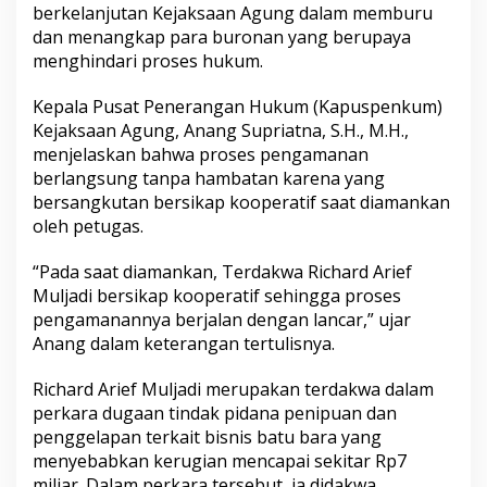
berkelanjutan Kejaksaan Agung dalam memburu
B
a
dan menangkap para buronan yang berupaya
t
menghindari proses hukum.
u
B
Kepala Pusat Penerangan Hukum (Kapuspenkum)
a
Kejaksaan Agung, Anang Supriatna, S.H., M.H.,
r
a
menjelaskan bahwa proses pengamanan
R
berlangsung tanpa hambatan karena yang
p
bersangkutan bersikap kooperatif saat diamankan
7
oleh petugas.
M
i
l
“Pada saat diamankan, Terdakwa Richard Arief
i
Muljadi bersikap kooperatif sehingga proses
a
pengamanannya berjalan dengan lancar,” ujar
r
Anang dalam keterangan tertulisnya.
A
k
h
Richard Arief Muljadi merupakan terdakwa dalam
i
perkara dugaan tindak pidana penipuan dan
r
penggelapan terkait bisnis batu bara yang
n
menyebabkan kerugian mencapai sekitar Rp7
y
miliar. Dalam perkara tersebut, ia didakwa
a