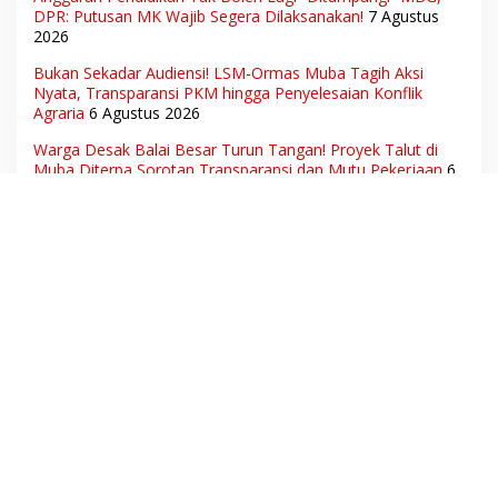
DPR: Putusan MK Wajib Segera Dilaksanakan!
7 Agustus
2026
Bukan Sekadar Audiensi! LSM-Ormas Muba Tagih Aksi
Nyata, Transparansi PKM hingga Penyelesaian Konflik
Agraria
6 Agustus 2026
Warga Desak Balai Besar Turun Tangan! Proyek Talut di
Muba Diterpa Sorotan Transparansi dan Mutu Pekerjaan
6
Agustus 2026
Hak Pekerja Terpenuhi, Dunia Usaha Tetap Terjaga:
Disnakertrans Muba Sukses Ciptakan Harmoni Hubungan
Industrial
6 Agustus 2026
Ketua Umum DPN LSM Gerhana Indonesia Soroti
Pengosongan Kios Pedagang di Stasiun Tigaraksa,
Pertanyakan Legal Standing Lahan
6 Agustus 2026
Aset Daerah dan Ruang Hidup Warga Diduga Dicaplok
Korporasi, Koalisi Masyarakat Sipil Bongkar Carut-Marut
Tata Kelola Lahan di Muba
6 Agustus 2026