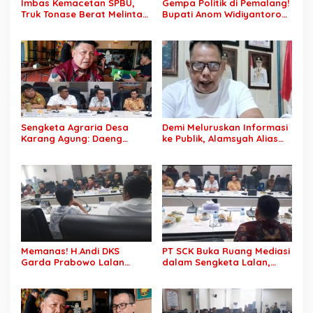
Imbas Kemacetan SPBU,
Gempa Politik di Pemalang!
Truk Tonase Berat Melintas
Bupati Anom Widiyantoro
Hingga Jalan Lettu H
Kena OTT KPK Tengah
Nawawi Ghaffar
Malam
Bergelombang Sepanjang
Jalan
Sengketa Agraria Desa
Demi Meluruskan Informasi
Karang Agung: Daeng
ke Publik, Alamsyah Alias
Supriyanto, S.H. Tuntut
Ustadz Coy Sampaikan
Perusahaan Realisasi 1.500
Klarifikasi atas Tuduhan
H Plasma Masyarakat dan
Mantan Istri Siri Lakukan
Ganti Rugi Rp 1,2 Triliun, PT
Tipu Gelap Rp500 Juta dan
SCK Siap Tempuh
Dugaan Pengancaman
Penyelesaian Objektif,
Sesuai Kaidah Hukum
Memanas! H.Andi DKS
PT SCK Buka Ruang Mediasi
Garda Prabowo Lalan
dalam Sengketa Lalan,
Minta Konflik Agraria
DPRD Muba Desak
Dituntaskan, Operasional
Pembentukan Tim Khusus
PT SCK Diminta Dihentikan
Percepatan Penyelesaian
hingga Penuhi