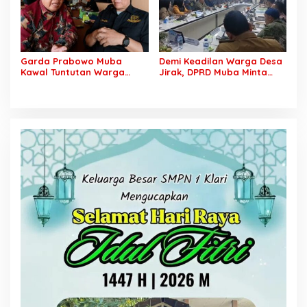
Kewajibannya
Garda Prabowo Muba
Demi Keadilan Warga Desa
Kawal Tuntutan Warga
Jirak, DPRD Muba Minta
Lalan, Desak PT SCK Penuhi
Pertamina Jalankan
Kewajiban Plasma dan
Rekomendasi DLH dan
Tuntaskan Sengketa Lahan
Tuntaskan Ganti Kerugian