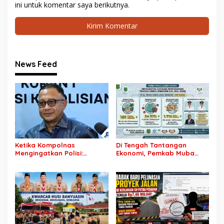
ini untuk komentar saya berikutnya.
News Feed
Ketika Kompolnas
Di Tengah Tantangan
Mengingatkan Polisi:
Ekonomi, Pemkab Muba
Jangan Jadikan
Buka 1.930 Peluang Kerja
“Kegaduhan Siber” Alasan
bagi Warga Lokal
Menjerat Warga