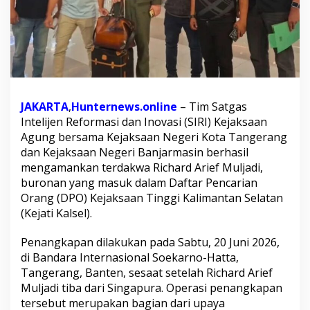
s
i
d
a
n
g
a
n
JAKARTA
,
Hunternews.online
– Tim Satgas
,
T
Intelijen Reformasi dan Inovasi (SIRI) Kejaksaan
e
Agung bersama Kejaksaan Negeri Kota Tangerang
r
dan Kejaksaan Negeri Banjarmasin berhasil
d
mengamankan terdakwa Richard Arief Muljadi,
a
buronan yang masuk dalam Daftar Pencarian
k
w
Orang (DPO) Kejaksaan Tinggi Kalimantan Selatan
a
(Kejati Kalsel).
P
e
Penangkapan dilakukan pada Sabtu, 20 Juni 2026,
n
di Bandara Internasional Soekarno-Hatta,
i
p
Tangerang, Banten, sesaat setelah Richard Arief
u
Muljadi tiba dari Singapura. Operasi penangkapan
a
tersebut merupakan bagian dari upaya
n