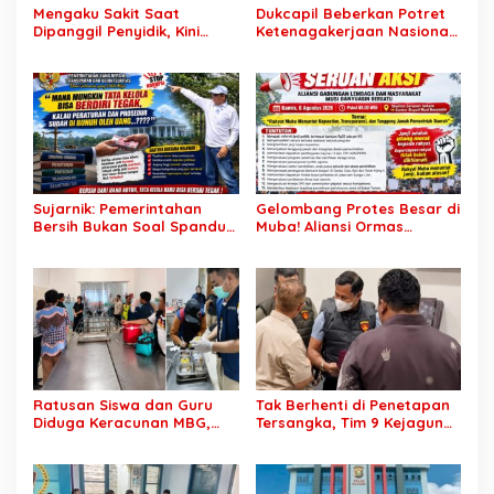
Mengaku Sakit Saat
Dukcapil Beberkan Potret
Dipanggil Penyidik, Kini
Ketenagakerjaan Nasional:
Muncul di Istana Bersama
Hampir 75 Juta Penduduk
Presiden? Publik Minta
Tercatat Belum Bekerja,
Penjelasan
Wiraswasta Jadi Penopang
Ekonomi
Sujarnik: Pemerintahan
Gelombang Protes Besar di
Bersih Bukan Soal Spanduk,
Muba! Aliansi Ormas
Tapi Keberanian Menindak
Siapkan Aksi, Tagih Janji
Tanpa Pandang Bulu
Kampanye hingga Evaluasi
OPD
Ratusan Siswa dan Guru
Tak Berhenti di Penetapan
Diduga Keracunan MBG,
Tersangka, Tim 9 Kejagung
Publik Desak Investigasi
Geledah Rumah Eks
Total: Siapa Bertanggung
Jampidsus Febrie
Jawab?
Adriansyah