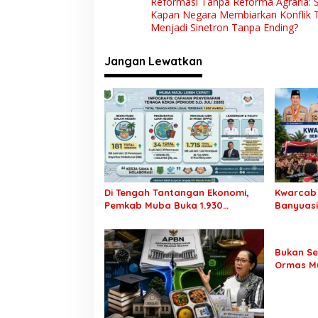
Reformasi Tanpa Reforma Agraria: 
a
Kapan Negara Membiarkan Konflik 
v
Menjadi Sinetron Tanpa Ending?
i
Jangan Lewatkan
g
a
s
i
p
o
s
Di Tengah Tantangan Ekonomi,
Kwarcab
Pemkab Muba Buka 1.930
Banyuas
Peluang Kerja bagi Warga Lokal
Kwarnas,
Garuda K
Rekrutme
Bukan Se
Siap Sam
Ormas Mu
Transpar
Penyeles