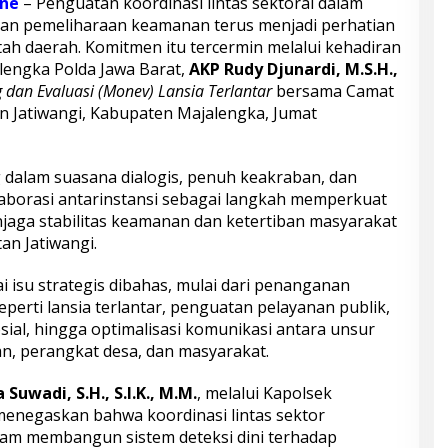
ine
– Penguatan koordinasi lintas sektoral dalam
dan pemeliharaan keamanan terus menjadi perhatian
tah daerah. Komitmen itu tercermin melalui kehadiran
lengka Polda Jawa Barat,
AKP Rudy Djunardi, M.S.H.,
 dan Evaluasi (Monev) Lansia Terlantar
bersama Camat
n Jatiwangi, Kabupaten Majalengka, Jumat
 dalam suasana dialogis, penuh keakraban, dan
orasi antarinstansi sebagai langkah memperkuat
njaga stabilitas keamanan dan ketertiban masyarakat
an Jatiwangi.
 isu strategis dibahas, mulai dari penanganan
erti lansia terlantar, penguatan pelayanan publik,
sial, hingga optimalisasi komunikasi antara unsur
, perangkat desa, dan masyarakat.
 Suwadi, S.H., S.I.K., M.M.
, melalui Kapolsek
menegaskan bahwa koordinasi lintas sektor
am membangun sistem deteksi dini terhadap