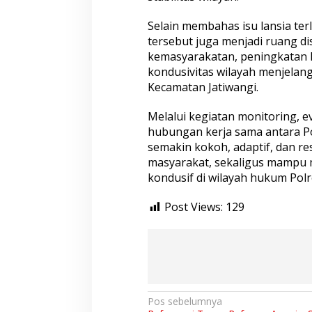
Selain membahas isu lansia ter
tersebut juga menjadi ruang 
kemasyarakatan, peningkatan 
kondusivitas wilayah menjelang
Kecamatan Jatiwangi.
Melalui kegiatan monitoring, ev
hubungan kerja sama antara P
semakin kokoh, adaptif, dan r
masyarakat, sekaligus mampu 
kondusif di wilayah hukum Polre
Post Views:
129
N
Pos sebelumnya