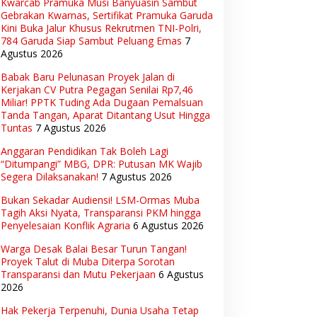
Kwarcab Pramuka Musi Banyuasin Sambut
Gebrakan Kwarnas, Sertifikat Pramuka Garuda
Kini Buka Jalur Khusus Rekrutmen TNI-Polri,
784 Garuda Siap Sambut Peluang Emas
7
Agustus 2026
Babak Baru Pelunasan Proyek Jalan di
Kerjakan CV Putra Pegagan Senilai Rp7,46
Miliar! PPTK Tuding Ada Dugaan Pemalsuan
Tanda Tangan, Aparat Ditantang Usut Hingga
Tuntas
7 Agustus 2026
Anggaran Pendidikan Tak Boleh Lagi
“Ditumpangi” MBG, DPR: Putusan MK Wajib
Segera Dilaksanakan!
7 Agustus 2026
Bukan Sekadar Audiensi! LSM-Ormas Muba
Tagih Aksi Nyata, Transparansi PKM hingga
Penyelesaian Konflik Agraria
6 Agustus 2026
Warga Desak Balai Besar Turun Tangan!
Proyek Talut di Muba Diterpa Sorotan
Transparansi dan Mutu Pekerjaan
6 Agustus
2026
Hak Pekerja Terpenuhi, Dunia Usaha Tetap