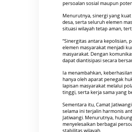
n
persoalan sosial maupun pote
e
v
Menurutnya, sinergi yang kuat
L
desa, serta seluruh elemen ma
a
n
situasi wilayah tetap aman, tert
s
i
“Sinergitas antara kepolisian,
a
elemen masyarakat menjadi ku
T
masyarakat. Dengan komunikas
e
r
dapat diantisipasi secara bers
l
a
Ia menambahkan, keberhasilan
n
hanya oleh aparat penegak hu
t
lapisan masyarakat melalui pol
a
r
tinggi, serta kerja sama yang
Sementara itu, Camat Jatiwang
selama ini terjalin harmonis a
Jatiwangi. Menurutnya, hubung
menyelesaikan berbagai persoa
stabilitas wilayah.