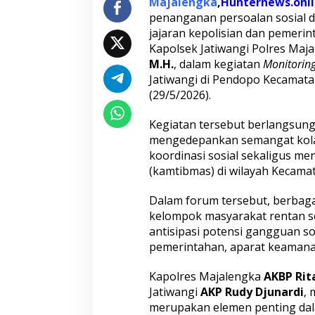
K
Majalengka
,
Hunternews.onl
a
penanganan persoalan sosial 
p
jajaran kepolisian dan pemerin
o
Kapolsek Jatiwangi Polres Maja
l
M.H.
, dalam kegiatan
Monitoring
s
e
Jatiwangi di Pendopo Kecamata
k
(29/5/2026).
J
a
Kegiatan tersebut berlangsung
t
mengedepankan semangat kolab
i
w
koordinasi sosial sekaligus me
a
(kamtibmas) di wilayah Kecamat
n
g
Dalam forum tersebut, berbagai
i
kelompok masyarakat rentan sep
H
a
antisipasi potensi gangguan so
d
pemerintahan, aparat keamanan
i
r
Kapolres Majalengka
AKBP Rita
i
Jatiwangi
AKP Rudy Djunardi
, 
M
o
merupakan elemen penting dal