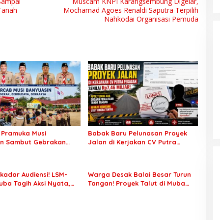
Sampai
Muscam KNPI Karangsembung Digelar,
Tanah
Mochamad Agoes Renaldi Saputra Terpilih
Nahkodai Organisasi Pemuda
 Pramuka Musi
Babak Baru Pelunasan Proyek
in Sambut Gebrakan
Jalan di Kerjakan CV Putra
 Sertifikat Pramuka
Pegagan Senilai Rp7,46 Miliar!
ini Buka Jalur Khusus
PPTK Tuding Ada Dugaan
n TNI-Polri, 784 Garuda
Pemalsuan Tanda Tangan,
kadar Audiensi! LSM-
Warga Desak Balai Besar Turun
but Peluang Emas
Aparat Ditantang Usut Hingga
ba Tagih Aksi Nyata,
Tangan! Proyek Talut di Muba
Tuntas
ansi PKM hingga
Diterpa Sorotan Transparansi
aian Konflik Agraria
dan Mutu Pekerjaan