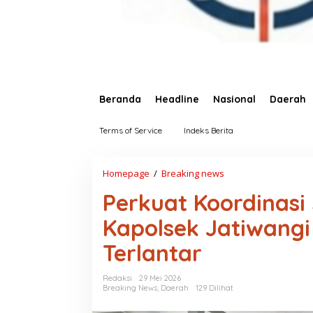
Beranda
Headline
Nasional
Daerah
Terms of Service
Indeks Berita
Homepage
/
Breaking news
P
e
Perkuat Koordinasi
r
k
Kapolsek Jatiwangi
u
a
Terlantar
t
K
o
Redaksi
29 Mei 2026
o
Breaking News
,
Daerah
129 Dilihat
r
d