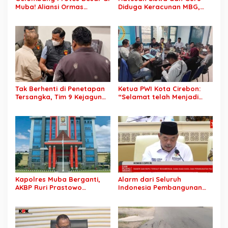
Muba! Aliansi Ormas
Diduga Keracunan MBG,
Siapkan Aksi, Tagih Janji
Publik Desak Investigasi
Kampanye hingga Evaluasi
Total: Siapa Bertanggung
OPD
Jawab?
Tak Berhenti di Penetapan
Ketua PWI Kota Cirebon:
Tersangka, Tim 9 Kejagung
“Selamat telah Menjadi
Geledah Rumah Eks
Wartawan Kompeten, Terus
Jampidsus Febrie
Berkarya dan Jaga
Adriansyah
Kepercayaan Masyarakat”
Kapolres Muba Berganti,
Alarm dari Seluruh
AKBP Ruri Prastowo
Indonesia Pembangunan
Dimutasi ke Polda Sumsel,
Daerah Terhambat: Tegas
AKBP Adik Listiyono Ditunjuk
Ketua APKASI Bursa Zarnubi
Pimpin Polres Muba
Stop Pemotongan
Anggaran 2027