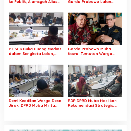
ke Publik, Alamsyah Alias
Garda Prabowo Lalan
Ustadz Coy Sampaikan
Minta Konflik Agraria
Klarifikasi atas Tuduhan
Dituntaskan, Operasional
Mantan Istri Siri Lakukan
PT SCK Diminta Dihentikan
Tipu Gelap Rp500 Juta dan
hingga Penuhi
Dugaan Pengancaman
Kewajibannya
PT SCK Buka Ruang Mediasi
Garda Prabowo Muba
dalam Sengketa Lalan,
Kawal Tuntutan Warga
DPRD Muba Desak
Lalan, Desak PT SCK Penuhi
Pembentukan Tim Khusus
Kewajiban Plasma dan
Percepatan Penyelesaian
Tuntaskan Sengketa Lahan
Demi Keadilan Warga Desa
RDP DPRD Muba Hasilkan
Jirak, DPRD Muba Minta
Rekomendasi Strategis,
Pertamina Jalankan
Sengketa PT SCK dan
Rekomendasi DLH dan
Warga Lalan Ditarget
Tuntaskan Ganti Kerugian
Masuk Tahap Penyelesaian
Konkret