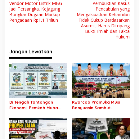
Vendor Motor Listrik MBG
Pembuktian Kasus
a
Jadi Tersangka, Kejagung
Pencabulan yang
v
Bongkar Dugaan Markup
Mengakibatkan Kehamilan
Pengadaan Rp1,1 Triliun
Tidak Cukup Berdasarkan
i
Asumsi, Harus Ditopang
Bukti Ilmiah dan Fakta
g
Hukum
a
s
Jangan Lewatkan
i
p
o
s
Di Tengah Tantangan
Kwarcab Pramuka Musi
Ekonomi, Pemkab Muba
Banyuasin Sambut
Buka 1.930 Peluang Kerja
Gebrakan Kwarnas,
bagi Warga Lokal
Sertifikat Pramuka Garuda
Kini Buka Jalur Khusus
Rekrutmen TNI-Polri, 784
Garuda Siap Sambut