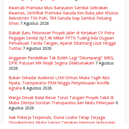
Kwarcab Pramuka Musi Banyuasin Sambut Gebrakan
Kwarnas, Sertifikat Pramuka Garuda Kini Buka Jalur Khusus
Rekrutmen TNI-Polri, 784 Garuda Siap Sambut Peluang
Emas
7 Agustus 2026
Babak Baru Pelunasan Proyek Jalan di Kerjakan CV Putra
Pegagan Senilai Rp7,46 Miliar! PPTK Tuding Ada Dugaan
Pemalsuan Tanda Tangan, Aparat Ditantang Usut Hingga
Tuntas
7 Agustus 2026
Anggaran Pendidikan Tak Boleh Lagi “Ditumpangi” MBG,
DPR: Putusan MK Wajib Segera Dilaksanakan!
7 Agustus
2026
Bukan Sekadar Audiensi! LSM-Ormas Muba Tagih Aksi
Nyata, Transparansi PKM hingga Penyelesaian Konflik
Agraria
6 Agustus 2026
Warga Desak Balai Besar Turun Tangan! Proyek Talut di
Muba Diterpa Sorotan Transparansi dan Mutu Pekerjaan
6
Agustus 2026
Hak Pekerja Terpenuhi, Dunia Usaha Tetap Terjaga:
Disnakertrans Muba Sukses Ciptakan Harmoni Hubungan
Industrial
6 Agustus 2026