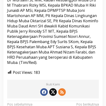
M Thabrani Rizky MSi, Kepala BPKAD Muba H Riki
Junaidi AP MSi, Kepala DPMPTSP Muba Joni
Martohonan AP MM, Plt Kepala Dinas Lingkungan
Hidup Muba Oktarizal SE, Plt Kepala Dinas Kominfo
Muba Daud Amri SH diwakili Kabid Komunikasi
Publik Jerry Rinoldy ST MT, Kepala BPJS
Ketenagakerjaan Provinsi Sumsel Novri Annur,
Kepala BPJS Palembang Edy Surlis SKom, Kepala
BPJS Kesehatan Muba APT Susiana S, Kepala BPJS
Ketenagakerjaan Muba Ahmad Nizam Farabi, dan
HRD Perusahaan yang beroperasi di Kabupaten
Muba. (Tim/Red).
Post Views:
183
Ikuti Kami
N
Pos sebelumnya
Pos berikutnya