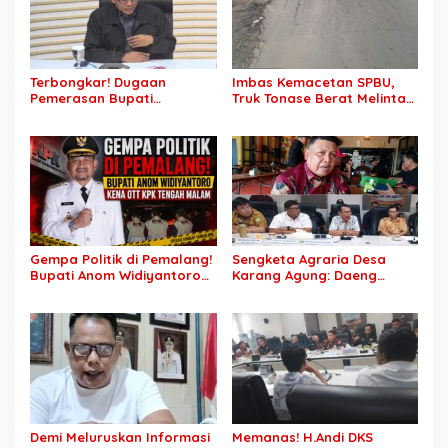
Terbongkar! Dugaan
Imbas Kemacetan SPBU,
Pemerasan Bupati
Truk Tonase Berat Melintas
Pemalang Berujung OTT,
Hingga Jalan Lettu H
Oknum Staf KPK Ikut Dijerat
Nawawi Ghaffar
Bergelombang Sepanjang
Jalan
Gempa Politik di Pemalang!
Sengketa Agraria Desa
Bupati Anom Widiyantoro
Karang Agung: Daeng
Kena OTT KPK Tengah
Supriyanto, S.H. Tuntut
Malam
Perusahaan Realisasi 1.500
H Plasma Masyarakat dan
Ganti Rugi Rp 1,2 Triliun, PT
SCK Siap Tempuh
Penyelesaian Objektif,
Sesuai Kaidah Hukum
Demi Meluruskan Informasi
Memanas! H.Andi DKS