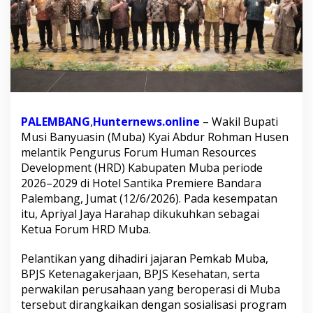
P
e
l
o
p
o
r
G
e
PALEMBANG
,
Hunternews.online
– Wakil Bupati
r
a
Musi Banyuasin (Muba) Kyai Abdur Rohman Husen
k
melantik Pengurus Forum Human Resources
a
Development (HRD) Kabupaten Muba periode
n
2026–2029 di Hotel Santika Premiere Bandara
P
Palembang, Jumat (12/6/2026). Pada kesempatan
e
r
itu, Apriyal Jaya Harahap dikukuhkan sebagai
l
Ketua Forum HRD Muba.
i
n
Pelantikan yang dihadiri jajaran Pemkab Muba,
d
BPJS Ketenagakerjaan, BPJS Kesehatan, serta
u
n
perwakilan perusahaan yang beroperasi di Muba
g
tersebut dirangkaikan dengan sosialisasi program
a