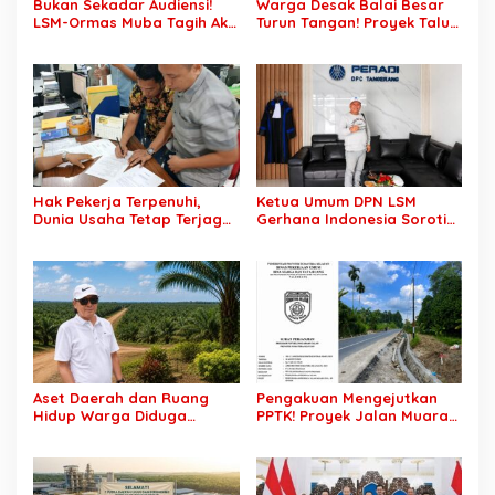
Bukan Sekadar Audiensi!
Warga Desak Balai Besar
LSM-Ormas Muba Tagih Aksi
Turun Tangan! Proyek Talut
Nyata, Transparansi PKM
di Muba Diterpa Sorotan
hingga Penyelesaian
Transparansi dan Mutu
Konflik Agraria
Pekerjaan
Hak Pekerja Terpenuhi,
Ketua Umum DPN LSM
Dunia Usaha Tetap Terjaga:
Gerhana Indonesia Soroti
Disnakertrans Muba Sukses
Pengosongan Kios
Ciptakan Harmoni
Pedagang di Stasiun
Hubungan Industrial
Tigaraksa, Pertanyakan
Legal Standing Lahan
Aset Daerah dan Ruang
Pengakuan Mengejutkan
Hidup Warga Diduga
PPTK! Proyek Jalan Muara
Dicaplok Korporasi, Koalisi
Dua-Simpang Sender
Masyarakat Sipil Bongkar
Rp7,46 Miliar Diduga
Carut-Marut Tata Kelola
Dibayar Tanpa Libatkan
Lahan di Muba
Pejabat Teknis