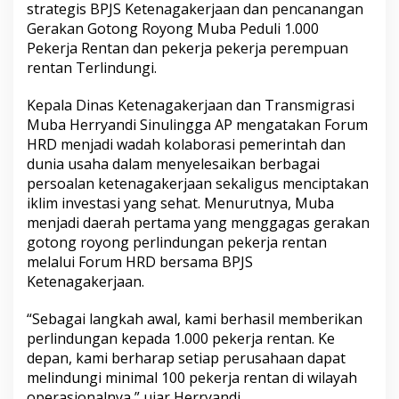
strategis BPJS Ketenagakerjaan dan pencanangan
n
Gerakan Gotong Royong Muba Peduli 1.000
P
e
Pekerja Rentan dan pekerja pekerja perempuan
k
rentan Terlindungi.
e
r
Kepala Dinas Ketenagakerjaan dan Transmigrasi
j
Muba Herryandi Sinulingga AP mengatakan Forum
a
R
HRD menjadi wadah kolaborasi pemerintah dan
e
dunia usaha dalam menyelesaikan berbagai
n
persoalan ketenagakerjaan sekaligus menciptakan
t
iklim investasi yang sehat. Menurutnya, Muba
a
menjadi daerah pertama yang menggagas gerakan
n
d
gotong royong perlindungan pekerja rentan
a
melalui Forum HRD bersama BPJS
n
Ketenagakerjaan.
P
e
“Sebagai langkah awal, kami berhasil memberikan
k
e
perlindungan kepada 1.000 pekerja rentan. Ke
r
depan, kami berharap setiap perusahaan dapat
j
melindungi minimal 100 pekerja rentan di wilayah
a
operasionalnya,” ujar Herryandi.
P