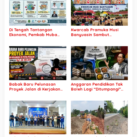
Di Tengah Tantangan
Kwarcab Pramuka Musi
Ekonomi, Pemkab Muba
Banyuasin Sambut
Buka 1.930 Peluang Kerja
Gebrakan Kwarnas,
bagi Warga Lokal
Sertifikat Pramuka Garuda
Kini Buka Jalur Khusus
Rekrutmen TNI-Polri, 784
Garuda Siap Sambut
Peluang Emas
Babak Baru Pelunasan
Anggaran Pendidikan Tak
Proyek Jalan di Kerjakan
Boleh Lagi “Ditumpangi”
CV Putra Pegagan Senilai
MBG, DPR: Putusan MK
Rp7,46 Miliar! PPTK Tuding
Wajib Segera Dilaksanakan!
Ada Dugaan Pemalsuan
Tanda Tangan, Aparat
Ditantang Usut Hingga
Tuntas