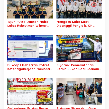
Tujuh Putra Daerah Muba
Mengaku Sakit Saat
Lolos Rekrutmen Wilmar
Dipanggil Penyidik, Kini
Group, Disnakertrans: Bukti
Muncul di Istana Bersama
SDM Lokal Mampu Bersaing
Presiden? Publik Minta
di Dunia Kerja
Penjelasan
Dukcapil Beberkan Potret
Sujarnik: Pemerintahan
Ketenagakerjaan Nasional:
Bersih Bukan Soal Spanduk,
Hampir 75 Juta Penduduk
Tapi Keberanian Menindak
Tercatat Belum Bekerja,
Tanpa Pandang Bulu
Wiraswasta Jadi Penopang
Ekonomi
Gelombang Protes Besar di
Ratusan Siswa dan Guru