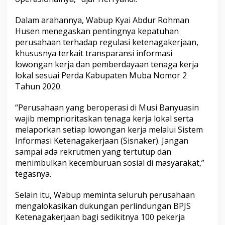
e
r
Dalam arahannya, Wabup Kyai Abdur Rohman
e
Husen menegaskan pentingnya kepatuhan
m
perusahaan terhadap regulasi ketenagakerjaan,
p
khususnya terkait transparansi informasi
u
a
lowongan kerja dan pemberdayaan tenaga kerja
n
lokal sesuai Perda Kabupaten Muba Nomor 2
R
Tahun 2020.
e
n
“Perusahaan yang beroperasi di Musi Banyuasin
t
a
wajib memprioritaskan tenaga kerja lokal serta
n
melaporkan setiap lowongan kerja melalui Sistem
Informasi Ketenagakerjaan (Sisnaker). Jangan
sampai ada rekrutmen yang tertutup dan
menimbulkan kecemburuan sosial di masyarakat,”
tegasnya.
Selain itu, Wabup meminta seluruh perusahaan
mengalokasikan dukungan perlindungan BPJS
Ketenagakerjaan bagi sedikitnya 100 pekerja