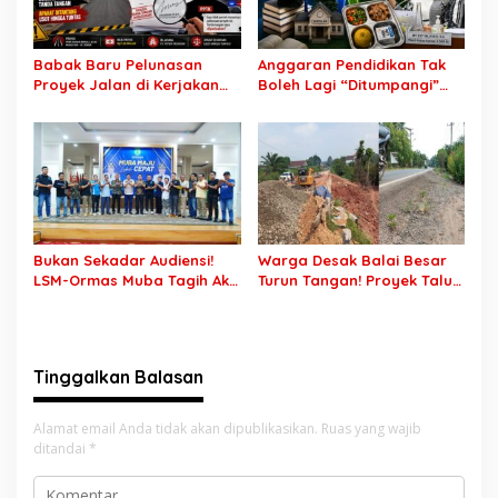
Peluang Emas
Babak Baru Pelunasan
Anggaran Pendidikan Tak
Proyek Jalan di Kerjakan
Boleh Lagi “Ditumpangi”
CV Putra Pegagan Senilai
MBG, DPR: Putusan MK
Rp7,46 Miliar! PPTK Tuding
Wajib Segera Dilaksanakan!
Ada Dugaan Pemalsuan
Tanda Tangan, Aparat
Ditantang Usut Hingga
Tuntas
Bukan Sekadar Audiensi!
Warga Desak Balai Besar
LSM-Ormas Muba Tagih Aksi
Turun Tangan! Proyek Talut
Nyata, Transparansi PKM
di Muba Diterpa Sorotan
hingga Penyelesaian
Transparansi dan Mutu
Konflik Agraria
Pekerjaan
Tinggalkan Balasan
Alamat email Anda tidak akan dipublikasikan.
Ruas yang wajib
ditandai
*