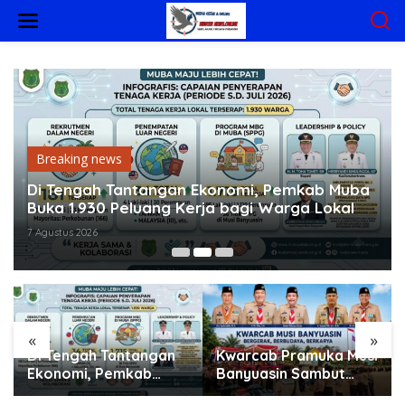
L
e
w
a
t
i
k
e
k
o
Breaking news
n
t
Di Tengah Tantangan Ekonomi, Pemkab Muba
e
Buka 1.930 Peluang Kerja bagi Warga Lokal
n
7 Agustus 2026
«
»
Di Tengah Tantangan
Kwarcab Pramuka Musi
Ekonomi, Pemkab
Banyuasin Sambut
Muba Buka 1.930
Gebrakan Kwarnas,