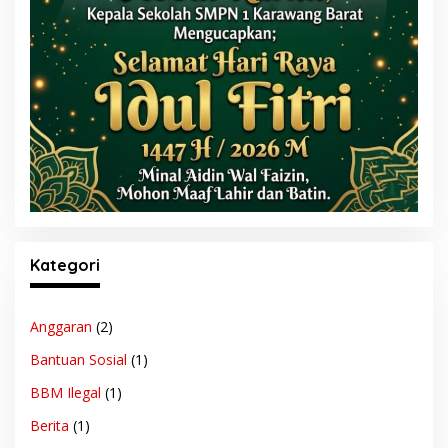
Kategori
Anggaran
(2)
Bantuan Sosial
(1)
BBM Ilegal
(1)
Berita
(1)