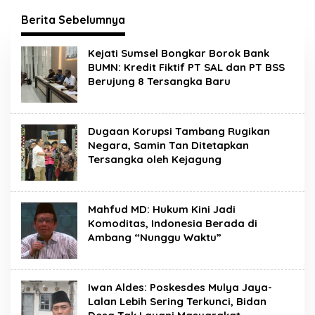
Peluang Kerja bagi
Sertifikat Pramuka
Warga Lokal
Garuda Kini Buka Jalur
Berita Sebelumnya
Khusus Rekrutmen TNI-
Polri, 784 Garuda Siap
H
Kejati Sumsel Bongkar Borok Bank
Sambut Peluang Emas
u
BUMN: Kredit Fiktif PT SAL dan PT BSS
n
Berujung 8 Tersangka Baru
t
e
r
N
e
Dugaan Korupsi Tambang Rugikan
w
Negara, Samin Tan Ditetapkan
s
Tersangka oleh Kejagung
Mahfud MD: Hukum Kini Jadi
Komoditas, Indonesia Berada di
Ambang “Nunggu Waktu”
Iwan Aldes: Poskesdes Mulya Jaya-
Lalan Lebih Sering Terkunci, Bidan