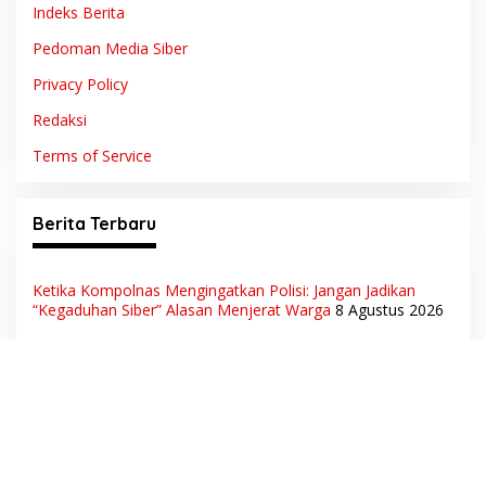
Indeks Berita
Pedoman Media Siber
Privacy Policy
Redaksi
Terms of Service
Berita Terbaru
Ketika Kompolnas Mengingatkan Polisi: Jangan Jadikan
“Kegaduhan Siber” Alasan Menjerat Warga
8 Agustus 2026
Di Tengah Tantangan Ekonomi, Pemkab Muba Buka 1.930
Peluang Kerja bagi Warga Lokal
7 Agustus 2026
Kwarcab Pramuka Musi Banyuasin Sambut Gebrakan
Kwarnas, Sertifikat Pramuka Garuda Kini Buka Jalur Khusus
Rekrutmen TNI-Polri, 784 Garuda Siap Sambut Peluang
Emas
7 Agustus 2026