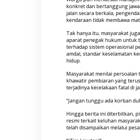
h
konkret dan bertanggung jawa
a
jalan secara berkala, pengend
w
a
kendaraan tidak membawa mater
t
i
Tak hanya itu, masyarakat juga
r
aparat penegak hukum untuk t
a
terhadap sistem operasional 
n
K
amdal, standar keselamatan ke
e
hidup.
s
e
Masyarakat menilai persoalan t
l
khawatir pembiaran yang teru
a
m
terjadinya kecelakaan fatal di 
a
t
“Jangan tunggu ada korban dul
a
n
Hingga berita ini diterbitkan,
resmi terkait keluhan masyarak
telah disampaikan melalui pe