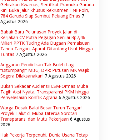
Gebrakan Kwarnas, Sertifikat Pramuka Garuda
Kini Buka Jalur Khusus Rekrutmen TNI-Polri,
784 Garuda Siap Sambut Peluang Emas
7
Agustus 2026
Babak Baru Pelunasan Proyek Jalan di
Kerjakan CV Putra Pegagan Senilai Rp7,46
Miliar! PPTK Tuding Ada Dugaan Pemalsuan
Tanda Tangan, Aparat Ditantang Usut Hingga
Tuntas
7 Agustus 2026
Anggaran Pendidikan Tak Boleh Lagi
“Ditumpangi” MBG, DPR: Putusan MK Wajib
Segera Dilaksanakan!
7 Agustus 2026
Bukan Sekadar Audiensi! LSM-Ormas Muba
Tagih Aksi Nyata, Transparansi PKM hingga
Penyelesaian Konflik Agraria
6 Agustus 2026
Warga Desak Balai Besar Turun Tangan!
Proyek Talut di Muba Diterpa Sorotan
Transparansi dan Mutu Pekerjaan
6 Agustus
2026
Hak Pekerja Terpenuhi, Dunia Usaha Tetap