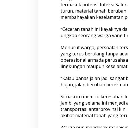
i
termasuk potensi Infeksi Salur
t
turun, material tanah berubah m
r
a
membahayakan keselamatan pe
,
D
“Ceceran tanah ini kayaknya da
e
ungkap seorang warga yang ting
b
u
Menurut warga, persoalan terse
d
a
yang terus berulang tanpa ada
n
operasional armada perusahaa
L
lingkungan maupun keselamata
u
m
“Kalau panas jalan jadi sangat 
p
u
hujan, jalan berubah becek dan 
r
P
Situasi itu memicu keresahan l
i
Jambi yang selama ini menjadi 
c
transportasi antarprovinsi kin
u
K
akibat material tanah yang teru
e
k
Warga pun mendesak manajeme