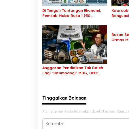
s
Di Tengah Tantangan Ekonomi,
Kwarcab
Pemkab Muba Buka 1.930
Banyuas
Peluang Kerja bagi Warga Lokal
Kwarnas,
Garuda K
Rekrutme
Bukan Se
Siap Sam
Ormas Mu
Transpar
Penyeles
Anggaran Pendidikan Tak Boleh
Lagi “Ditumpangi” MBG, DPR:
Putusan MK Wajib Segera
Dilaksanakan!
Tinggalkan Balasan
Alamat email Anda tidak akan dipublikasikan.
Ruas ya