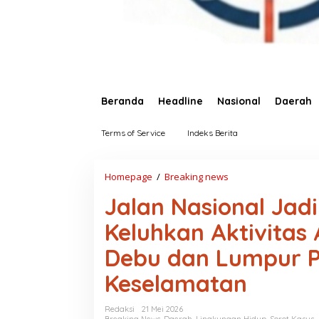
Beranda
Headline
Nasional
Daerah
Terms of Service
Indeks Berita
Homepage
/
Breaking news
J
a
Jalan Nasional Ja
l
a
Keluhkan Aktivitas
n
N
Debu dan Lumpur P
a
s
Keselamatan
i
o
n
Redaksi
21 Mei 2026
a