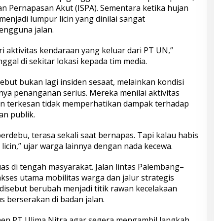
an Pernapasan Akut (ISPA). Sementara ketika hujan
enjadi lumpur licin yang dinilai sangat
ngguna jalan.
ri aktivitas kendaraan yang keluar dari PT UN,”
gal di sekitar lokasi kepada tim media.
but bukan lagi insiden sesaat, melainkan kondisi
nya penanganan serius. Mereka menilai aktivitas
n terkesan tidak memperhatikan dampak terhadap
n publik.
berdebu, terasa sekali saat bernapas. Tapi kalau habis
licin,” ujar warga lainnya dengan nada kecewa.
uas di tengah masyarakat. Jalan lintas Palembang–
akses utama mobilitas warga dan jalur strategis
i disebut berubah menjadi titik rawan kecelakaan
s berserakan di badan jalan.
n PT Ulima Nitra agar segera mengambil langkah