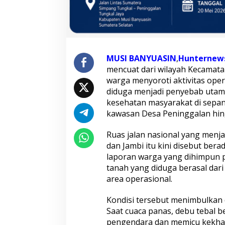
a
n
A
k
t
i
v
MUSI BANYUASIN
,
Hunternews
i
mencuat dari wilayah Kecamatan
t
warga menyoroti aktivitas ope
a
diduga menjadi penyebab utam
s
A
kesehatan masyarakat di sepan
r
kawasan Desa Peninggalan hin
m
a
Ruas jalan nasional yang menja
d
dan Jambi itu kini disebut ber
a
P
laporan warga yang dihimpun p
T
tanah yang diduga berasal dar
U
area operasional.
l
i
Kondisi tersebut menimbulkan 
m
a
Saat cuaca panas, debu tebal
N
pengendara dan memicu kekha