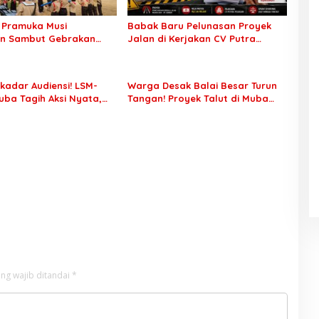
 Pramuka Musi
Babak Baru Pelunasan Proyek
in Sambut Gebrakan
Jalan di Kerjakan CV Putra
 Sertifikat Pramuka
Pegagan Senilai Rp7,46 Miliar!
ini Buka Jalur Khusus
PPTK Tuding Ada Dugaan
n TNI-Polri, 784 Garuda
Pemalsuan Tanda Tangan,
kadar Audiensi! LSM-
Warga Desak Balai Besar Turun
but Peluang Emas
Aparat Ditantang Usut Hingga
ba Tagih Aksi Nyata,
Tangan! Proyek Talut di Muba
Tuntas
ansi PKM hingga
Diterpa Sorotan Transparansi
aian Konflik Agraria
dan Mutu Pekerjaan
ng wajib ditandai
*