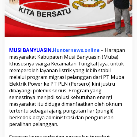
g
a
a
n
P
u
n
g
l
MUSI BANYUASIN
,
Hunternews.online
– Harapan
i
masyarakat Kabupaten Musi Banyuasin (Muba),
M
khususnya warga Kecamatan Tungkal Jaya, untuk
i
g
memperoleh layanan listrik yang lebih stabil
r
melalui program migrasi pelanggan dari PT Muba
a
Elektrik Power ke PT PLN (Persero) kini justru
s
dibayangi polemik serius. Program yang
i
semestinya menjadi solusi kebutuhan energi
L
i
masyarakat itu diduga dimanfaatkan oleh oknum
s
tertentu sebagai ajang pungutan liar (pungli)
t
berkedok biaya administrasi dan pengurusan
r
peralihan pelanggan.
i
k
d