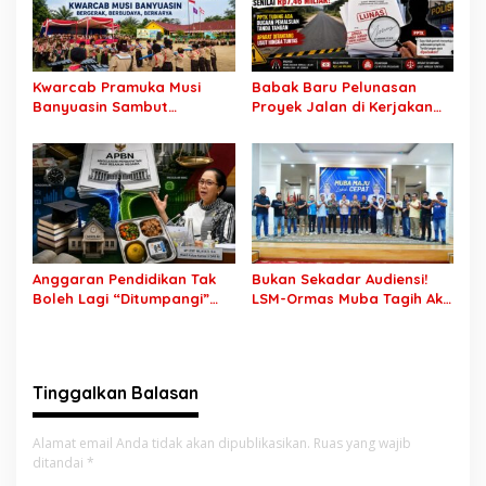
Kwarcab Pramuka Musi
Babak Baru Pelunasan
Banyuasin Sambut
Proyek Jalan di Kerjakan
Gebrakan Kwarnas,
CV Putra Pegagan Senilai
Sertifikat Pramuka Garuda
Rp7,46 Miliar! PPTK Tuding
Kini Buka Jalur Khusus
Ada Dugaan Pemalsuan
Rekrutmen TNI-Polri, 784
Tanda Tangan, Aparat
Garuda Siap Sambut
Ditantang Usut Hingga
Peluang Emas
Tuntas
Anggaran Pendidikan Tak
Bukan Sekadar Audiensi!
Boleh Lagi “Ditumpangi”
LSM-Ormas Muba Tagih Aksi
MBG, DPR: Putusan MK
Nyata, Transparansi PKM
Wajib Segera Dilaksanakan!
hingga Penyelesaian
Konflik Agraria
Tinggalkan Balasan
Alamat email Anda tidak akan dipublikasikan.
Ruas yang wajib
ditandai
*