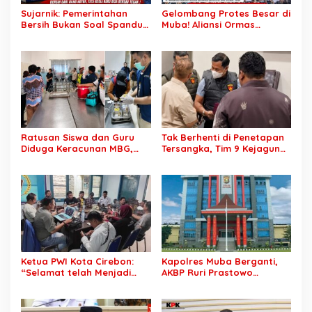
Sujarnik: Pemerintahan
Gelombang Protes Besar di
Bersih Bukan Soal Spanduk,
Muba! Aliansi Ormas
Tapi Keberanian Menindak
Siapkan Aksi, Tagih Janji
Tanpa Pandang Bulu
Kampanye hingga Evaluasi
OPD
Ratusan Siswa dan Guru
Tak Berhenti di Penetapan
Diduga Keracunan MBG,
Tersangka, Tim 9 Kejagung
Publik Desak Investigasi
Geledah Rumah Eks
Total: Siapa Bertanggung
Jampidsus Febrie
Jawab?
Adriansyah
Ketua PWI Kota Cirebon:
Kapolres Muba Berganti,
“Selamat telah Menjadi
AKBP Ruri Prastowo
Wartawan Kompeten, Terus
Dimutasi ke Polda Sumsel,
Berkarya dan Jaga
AKBP Adik Listiyono Ditunjuk
Kepercayaan Masyarakat”
Pimpin Polres Muba