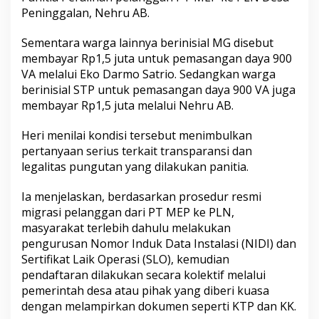
i
Peninggalan, Nehru AB.
R
p
1
Sementara warga lainnya berinisial MG disebut
,
membayar Rp1,5 juta untuk pemasangan daya 900
5
VA melalui Eko Darmo Satrio. Sedangkan warga
J
berinisial STP untuk pemasangan daya 900 VA juga
u
t
membayar Rp1,5 juta melalui Nehru AB.
a
H
Heri menilai kondisi tersebut menimbulkan
i
pertanyaan serius terkait transparansi dan
n
legalitas pungutan yang dilakukan panitia.
g
g
a
Ia menjelaskan, berdasarkan prosedur resmi
R
migrasi pelanggan dari PT MEP ke PLN,
p
masyarakat terlebih dahulu melakukan
2
pengurusan Nomor Induk Data Instalasi (NIDI) dan
,
2
Sertifikat Laik Operasi (SLO), kemudian
J
pendaftaran dilakukan secara kolektif melalui
u
pemerintah desa atau pihak yang diberi kuasa
t
dengan melampirkan dokumen seperti KTP dan KK.
a