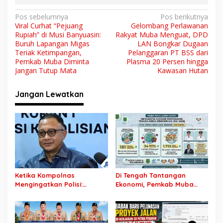
N
Pos sebelumnya
Pos berikutnya
Viral Curhat “Pejuang
Gelombang Perlawanan
a
Rupiah” di Musi Banyuasin:
Rakyat Muba Menguat, DPD
v
Buruh Lapangan Migas
LAN Bongkar Dugaan
Teriak Ketimpangan,
Pelanggaran PT BSS dari
i
Pemkab Muba Diminta
Plasma 20 Persen hingga
Jangan Tutup Mata
Kawasan Hutan
g
a
Jangan Lewatkan
s
i
p
o
s
Ketika Kompolnas
Di Tengah Tantangan
Mengingatkan Polisi:
Ekonomi, Pemkab Muba
Jangan Jadikan
Buka 1.930 Peluang Kerja
“Kegaduhan Siber” Alasan
bagi Warga Lokal
Menjerat Warga