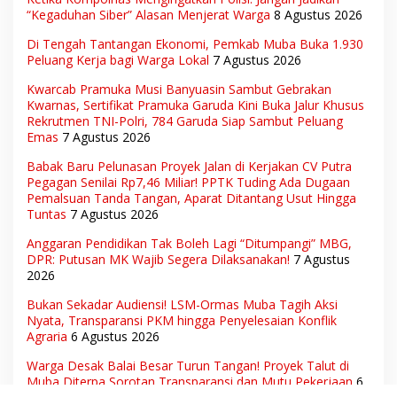
“Kegaduhan Siber” Alasan Menjerat Warga
8 Agustus 2026
Di Tengah Tantangan Ekonomi, Pemkab Muba Buka 1.930
Peluang Kerja bagi Warga Lokal
7 Agustus 2026
Kwarcab Pramuka Musi Banyuasin Sambut Gebrakan
Kwarnas, Sertifikat Pramuka Garuda Kini Buka Jalur Khusus
Rekrutmen TNI-Polri, 784 Garuda Siap Sambut Peluang
Emas
7 Agustus 2026
Babak Baru Pelunasan Proyek Jalan di Kerjakan CV Putra
Pegagan Senilai Rp7,46 Miliar! PPTK Tuding Ada Dugaan
Pemalsuan Tanda Tangan, Aparat Ditantang Usut Hingga
Tuntas
7 Agustus 2026
Anggaran Pendidikan Tak Boleh Lagi “Ditumpangi” MBG,
DPR: Putusan MK Wajib Segera Dilaksanakan!
7 Agustus
2026
Bukan Sekadar Audiensi! LSM-Ormas Muba Tagih Aksi
Nyata, Transparansi PKM hingga Penyelesaian Konflik
Agraria
6 Agustus 2026
Warga Desak Balai Besar Turun Tangan! Proyek Talut di
Muba Diterpa Sorotan Transparansi dan Mutu Pekerjaan
6