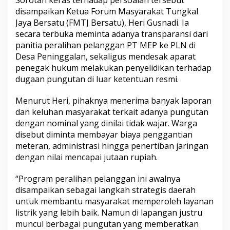
Sorotan keras terhadap persoalan tersebut
a
disampaikan Ketua Forum Masyarakat Tungkal
r
Jaya Bersatu (FMTJ Bersatu), Heri Gusnadi. Ia
i
secara terbuka meminta adanya transparansi dari
P
T
panitia peralihan pelanggan PT MEP ke PLN di
M
Desa Peninggalan, sekaligus mendesak aparat
E
penegak hukum melakukan penyelidikan terhadap
P
dugaan pungutan di luar ketentuan resmi.
k
e
P
Menurut Heri, pihaknya menerima banyak laporan
T
dan keluhan masyarakat terkait adanya pungutan
P
dengan nominal yang dinilai tidak wajar. Warga
L
disebut diminta membayar biaya penggantian
N
meteran, administrasi hingga penertiban jaringan
d
i
dengan nilai mencapai jutaan rupiah.
P
e
“Program peralihan pelanggan ini awalnya
n
disampaikan sebagai langkah strategis daerah
i
untuk membantu masyarakat memperoleh layanan
n
g
listrik yang lebih baik. Namun di lapangan justru
g
muncul berbagai pungutan yang memberatkan
a