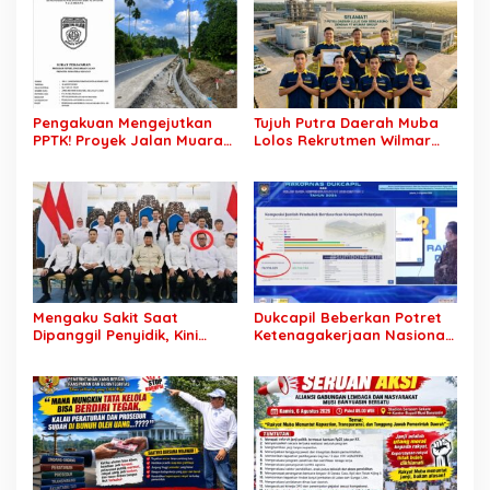
Legal Standing Lahan
Lahan di Muba
Pengakuan Mengejutkan
Tujuh Putra Daerah Muba
PPTK! Proyek Jalan Muara
Lolos Rekrutmen Wilmar
Dua-Simpang Sender
Group, Disnakertrans: Bukti
Rp7,46 Miliar Diduga
SDM Lokal Mampu Bersaing
Dibayar Tanpa Libatkan
di Dunia Kerja
Pejabat Teknis
Mengaku Sakit Saat
Dukcapil Beberkan Potret
Dipanggil Penyidik, Kini
Ketenagakerjaan Nasional:
Muncul di Istana Bersama
Hampir 75 Juta Penduduk
Presiden? Publik Minta
Tercatat Belum Bekerja,
Penjelasan
Wiraswasta Jadi Penopang
Ekonomi