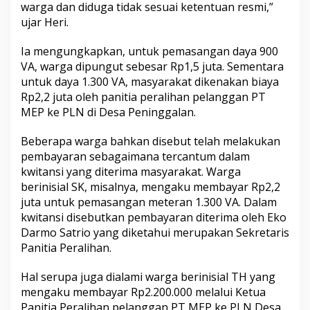
warga dan diduga tidak sesuai ketentuan resmi,”
l
ujar Heri.
a
n
:
Ia mengungkapkan, untuk pemasangan daya 900
W
VA, warga dipungut sebesar Rp1,5 juta. Sementara
a
untuk daya 1.300 VA, masyarakat dikenakan biaya
r
Rp2,2 juta oleh panitia peralihan pelanggan PT
g
a
MEP ke PLN di Desa Peninggalan.
D
i
Beberapa warga bahkan disebut telah melakukan
m
pembayaran sebagaimana tercantum dalam
i
kwitansi yang diterima masyarakat. Warga
n
t
berinisial SK, misalnya, mengaku membayar Rp2,2
a
juta untuk pemasangan meteran 1.300 VA. Dalam
B
kwitansi disebutkan pembayaran diterima oleh Eko
a
Darmo Satrio yang diketahui merupakan Sekretaris
y
Panitia Peralihan.
a
r
d
Hal serupa juga dialami warga berinisial TH yang
a
mengaku membayar Rp2.200.000 melalui Ketua
r
Panitia Peralihan pelanggan PT MEP ke PLN Desa