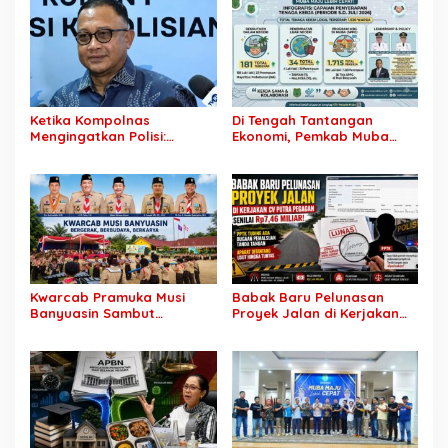
Ketika Kompolnas
Di Tengah Tantangan
Mengingatkan Polisi:
Ekonomi, Pemkab Muba
Jangan Jadikan
Buka 1.930 Peluang Kerja
“Kegaduhan Siber” Alasan
bagi Warga Lokal
Menjerat Warga
Kwarcab Pramuka Musi
Babak Baru Pelunasan
Banyuasin Sambut
Proyek Jalan di Kerjakan
Gebrakan Kwarnas,
CV Putra Pegagan Senilai
Sertifikat Pramuka Garuda
Rp7,46 Miliar! PPTK Tuding
Kini Buka Jalur Khusus
Ada Dugaan Pemalsuan
Rekrutmen TNI-Polri, 784
Tanda Tangan, Aparat
Garuda Siap Sambut
Ditantang Usut Hingga
Peluang Emas
Tuntas