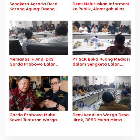
Sengketa Agraria Desa
Demi Meluruskan Informasi
Karang Agung: Daeng
ke Publik, Alamsyah Alias
Supriyanto, S.H. Tuntut
Ustadz Coy Sampaikan
Perusahaan Realisasi 1.500
Klarifikasi atas Tuduhan
H Plasma Masyarakat dan
Mantan Istri Siri Lakukan
Ganti Rugi Rp 1,2 Triliun, PT
Tipu Gelap Rp500 Juta dan
SCK Siap Tempuh
Dugaan Pengancaman
Penyelesaian Objektif,
Sesuai Kaidah Hukum
Memanas! H.Andi DKS
PT SCK Buka Ruang Mediasi
Garda Prabowo Lalan
dalam Sengketa Lalan,
Minta Konflik Agraria
DPRD Muba Desak
Dituntaskan, Operasional
Pembentukan Tim Khusus
PT SCK Diminta Dihentikan
Percepatan Penyelesaian
hingga Penuhi
Kewajibannya
Garda Prabowo Muba
Demi Keadilan Warga Desa
Kawal Tuntutan Warga
Jirak, DPRD Muba Minta
Lalan, Desak PT SCK Penuhi
Pertamina Jalankan
Kewajiban Plasma dan
Rekomendasi DLH dan
Tuntaskan Sengketa Lahan
Tuntaskan Ganti Kerugian