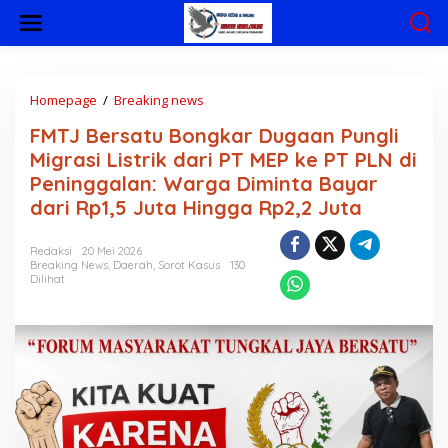
L
e
w
a
t
i
Homepage
/
Breaking news
F
k
M
FMTJ Bersatu Bongkar Dugaan Pungli
e
T
k
J
Migrasi Listrik dari PT MEP ke PT PLN di
o
B
Peninggalan: Warga Diminta Bayar
n
e
dari Rp1,5 Juta Hingga Rp2,2 Juta
t
r
e
s
n
a
Redaksi
20 Mei 2026
t
Breaking News
,
Daerah
,
Sorot Kasus
130
u
Dilihat
B
o
n
g
k
a
r
D
u