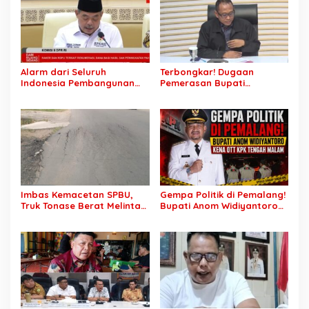
Alarm dari Seluruh
Terbongkar! Dugaan
Indonesia Pembangunan
Pemerasan Bupati
Daerah Terhambat: Tegas
Pemalang Berujung OTT,
Ketua APKASI Bursa Zarnubi
Oknum Staf KPK Ikut Dijerat
Stop Pemotongan
Anggaran 2027
Imbas Kemacetan SPBU,
Gempa Politik di Pemalang!
Truk Tonase Berat Melintas
Bupati Anom Widiyantoro
Hingga Jalan Lettu H
Kena OTT KPK Tengah
Nawawi Ghaffar
Malam
Bergelombang Sepanjang
Jalan