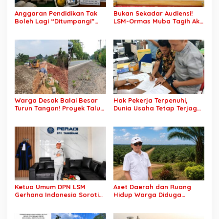
Anggaran Pendidikan Tak
Bukan Sekadar Audiensi!
Boleh Lagi “Ditumpangi”
LSM-Ormas Muba Tagih Aksi
MBG, DPR: Putusan MK
Nyata, Transparansi PKM
Wajib Segera Dilaksanakan!
hingga Penyelesaian
Konflik Agraria
Warga Desak Balai Besar
Hak Pekerja Terpenuhi,
Turun Tangan! Proyek Talut
Dunia Usaha Tetap Terjaga:
di Muba Diterpa Sorotan
Disnakertrans Muba Sukses
Transparansi dan Mutu
Ciptakan Harmoni
Pekerjaan
Hubungan Industrial
Ketua Umum DPN LSM
Aset Daerah dan Ruang
Gerhana Indonesia Soroti
Hidup Warga Diduga
Pengosongan Kios
Dicaplok Korporasi, Koalisi
Pedagang di Stasiun
Masyarakat Sipil Bongkar
Tigaraksa, Pertanyakan
Carut-Marut Tata Kelola