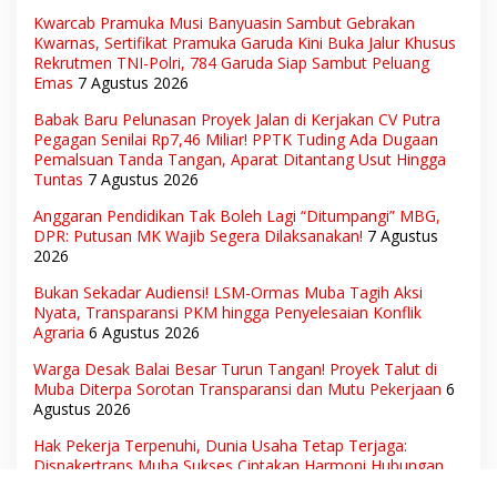
Kwarcab Pramuka Musi Banyuasin Sambut Gebrakan
Kwarnas, Sertifikat Pramuka Garuda Kini Buka Jalur Khusus
Rekrutmen TNI-Polri, 784 Garuda Siap Sambut Peluang
Emas
7 Agustus 2026
Babak Baru Pelunasan Proyek Jalan di Kerjakan CV Putra
Pegagan Senilai Rp7,46 Miliar! PPTK Tuding Ada Dugaan
Pemalsuan Tanda Tangan, Aparat Ditantang Usut Hingga
Tuntas
7 Agustus 2026
Anggaran Pendidikan Tak Boleh Lagi “Ditumpangi” MBG,
DPR: Putusan MK Wajib Segera Dilaksanakan!
7 Agustus
2026
Bukan Sekadar Audiensi! LSM-Ormas Muba Tagih Aksi
Nyata, Transparansi PKM hingga Penyelesaian Konflik
Agraria
6 Agustus 2026
Warga Desak Balai Besar Turun Tangan! Proyek Talut di
Muba Diterpa Sorotan Transparansi dan Mutu Pekerjaan
6
Agustus 2026
Hak Pekerja Terpenuhi, Dunia Usaha Tetap Terjaga:
Disnakertrans Muba Sukses Ciptakan Harmoni Hubungan
Industrial
6 Agustus 2026