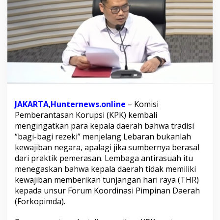
t
i
S
y
a
m
s
u
l
A
u
l
JAKARTA
,
Hunternews.online
– Komisi
i
Pemberantasan Korupsi (KPK) kembali
y
mengingatkan para kepala daerah bahwa tradisi
a
“bagi-bagi rezeki” menjelang Lebaran bukanlah
R
kewajiban negara, apalagi jika sumbernya berasal
a
c
dari praktik pemerasan. Lembaga antirasuah itu
h
menegaskan bahwa kepala daerah tidak memiliki
m
kewajiban memberikan tunjangan hari raya (THR)
a
kepada unsur Forum Koordinasi Pimpinan Daerah
n
D
(Forkopimda).
i
d