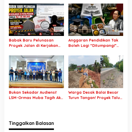
bagi Warga Lokal
Sertifikat Pramuka Garuda
Kini Buka Jalur Khusus
Rekrutmen TNI-Polri, 784
Garuda Siap Sambut
Peluang Emas
Babak Baru Pelunasan
Anggaran Pendidikan Tak
Proyek Jalan di Kerjakan
Boleh Lagi “Ditumpangi”
CV Putra Pegagan Senilai
MBG, DPR: Putusan MK
Rp7,46 Miliar! PPTK Tuding
Wajib Segera Dilaksanakan!
Ada Dugaan Pemalsuan
Tanda Tangan, Aparat
Ditantang Usut Hingga
Tuntas
Bukan Sekadar Audiensi!
Warga Desak Balai Besar
LSM-Ormas Muba Tagih Aksi
Turun Tangan! Proyek Talut
Nyata, Transparansi PKM
di Muba Diterpa Sorotan
hingga Penyelesaian
Transparansi dan Mutu
Konflik Agraria
Pekerjaan
Tinggalkan Balasan