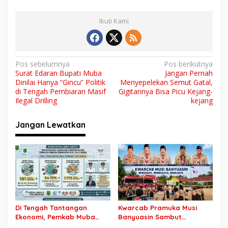
Ikuti Kami
N
Pos sebelumnya
Pos berikutnya
Surat Edaran Bupati Muba
Jangan Pernah
a
Dinilai Hanya “Gincu” Politik
Menyepelekan Semut Gatal,
v
di Tengah Pembiaran Masif
Gigitannya Bisa Picu Kejang-
Ilegal Drilling
kejang
i
g
Jangan Lewatkan
a
s
i
p
o
s
Di Tengah Tantangan
Kwarcab Pramuka Musi
Ekonomi, Pemkab Muba
Banyuasin Sambut
Buka 1.930 Peluang Kerja
Gebrakan Kwarnas,