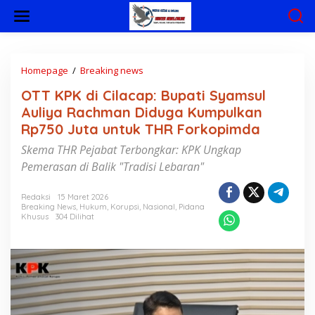
L
e
w
a
t
i
Homepage
/
Breaking news
O
k
T
OTT KPK di Cilacap: Bupati Syamsul
e
T
k
K
Auliya Rachman Diduga Kumpulkan
o
P
Rp750 Juta untuk THR Forkopimda
n
K
t
d
Skema THR Pejabat Terbongkar: KPK Ungkap
e
i
Pemerasan di Balik "Tradisi Lebaran"
n
C
i
l
Redaksi
15 Maret 2026
Breaking News
,
Hukum
,
Korupsi
,
Nasional
,
Pidana
a
Khusus
304 Dilihat
c
a
p
:
B
u
p
a