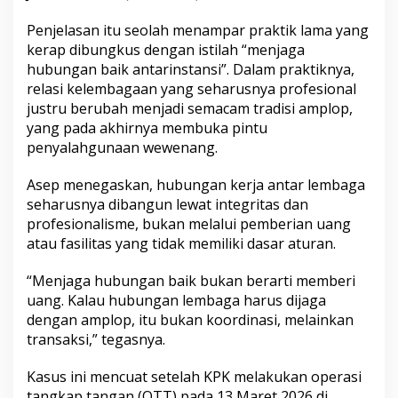
k
Penjelasan itu seolah menampar praktik lama yang
T
H
kerap dibungkus dengan istilah “menjaga
R
hubungan baik antarinstansi”. Dalam praktiknya,
F
relasi kelembagaan yang seharusnya profesional
o
justru berubah menjadi semacam tradisi amplop,
r
k
yang pada akhirnya membuka pintu
o
penyalahgunaan wewenang.
p
i
Asep menegaskan, hubungan kerja antar lembaga
m
seharusnya dibangun lewat integritas dan
d
a
profesionalisme, bukan melalui pemberian uang
atau fasilitas yang tidak memiliki dasar aturan.
“Menjaga hubungan baik bukan berarti memberi
uang. Kalau hubungan lembaga harus dijaga
dengan amplop, itu bukan koordinasi, melainkan
transaksi,” tegasnya.
Kasus ini mencuat setelah KPK melakukan operasi
tangkap tangan (OTT) pada 13 Maret 2026 di