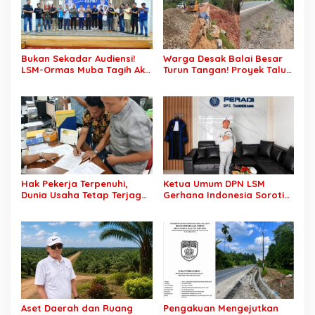
Ditantang Usut Hingga
Tuntas
Bukan Sekadar Audiensi!
Warga Desak Balai Besar
LSM-Ormas Muba Tagih Aksi
Turun Tangan! Proyek Talut
Nyata, Transparansi PKM
di Muba Diterpa Sorotan
hingga Penyelesaian
Transparansi dan Mutu
Konflik Agraria
Pekerjaan
Hak Pekerja Terpenuhi,
Ketua Umum DPN LSM
Dunia Usaha Tetap Terjaga:
Gerhana Indonesia Soroti
Disnakertrans Muba Sukses
Pengosongan Kios
Ciptakan Harmoni
Pedagang di Stasiun
Hubungan Industrial
Tigaraksa, Pertanyakan
Legal Standing Lahan
Aset Daerah dan Ruang
Pengakuan Mengejutkan