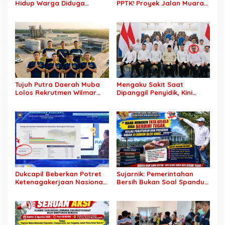
Hidup Warga Diduga
PPTK! Proyek Jalan Muara
Dicaplok Korporasi, Koalisi
Dua-Simpang Sender
Masyarakat Sipil Bongkar
Rp7,46 Miliar Diduga
Carut-Marut Tata Kelola
Dibayar Tanpa Libatkan
Lahan di Muba
Pejabat Teknis
Tujuh Putra Daerah Muba
Mengaku Sakit Saat
Lolos Rekrutmen Wilmar
Dipanggil Penyidik, Kini
Group, Disnakertrans: Bukti
Muncul di Istana Bersama
SDM Lokal Mampu Bersaing
Presiden? Publik Minta
di Dunia Kerja
Penjelasan
Dukcapil Beberkan Potret
Sujarnik: Pemerintahan
Ketenagakerjaan Nasional:
Bersih Bukan Soal Spanduk,
Hampir 75 Juta Penduduk
Tapi Keberanian Menindak
Tercatat Belum Bekerja,
Tanpa Pandang Bulu
Wiraswasta Jadi Penopang
Ekonomi