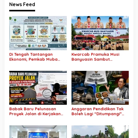
News Feed
Di Tengah Tantangan
Kwarcab Pramuka Musi
Ekonomi, Pemkab Muba
Banyuasin Sambut
Buka 1.930 Peluang Kerja
Gebrakan Kwarnas,
bagi Warga Lokal
Sertifikat Pramuka Garuda
Kini Buka Jalur Khusus
Rekrutmen TNI-Polri, 784
Garuda Siap Sambut
Peluang Emas
Babak Baru Pelunasan
Anggaran Pendidikan Tak
Proyek Jalan di Kerjakan
Boleh Lagi “Ditumpangi”
CV Putra Pegagan Senilai
MBG, DPR: Putusan MK
Rp7,46 Miliar! PPTK Tuding
Wajib Segera Dilaksanakan!
Ada Dugaan Pemalsuan
Tanda Tangan, Aparat