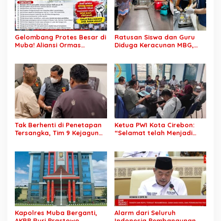
Gelombang Protes Besar di
Ratusan Siswa dan Guru
Muba! Aliansi Ormas
Diduga Keracunan MBG,
Siapkan Aksi, Tagih Janji
Publik Desak Investigasi
Kampanye hingga Evaluasi
Total: Siapa Bertanggung
OPD
Jawab?
Tak Berhenti di Penetapan
Ketua PWI Kota Cirebon:
Tersangka, Tim 9 Kejagung
“Selamat telah Menjadi
Geledah Rumah Eks
Wartawan Kompeten, Terus
Jampidsus Febrie
Berkarya dan Jaga
Adriansyah
Kepercayaan Masyarakat”
Kapolres Muba Berganti,
Alarm dari Seluruh
AKBP Ruri Prastowo
Indonesia Pembangunan