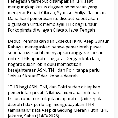
Penegasan tersebut disampaikan KPK saat
u
mengungkap kasus dugaan pemerasan yang
g
menjerat Bupati Cilacap, Syamsul Auliya Rachman.
a
K
Dana hasil pemerasan itu disebut-sebut akan
u
digunakan untuk membiayai THR bagi unsur
m
Forkopimda di wilayah Cilacap, Jawa Tengah.
p
u
Deputi Penindakan dan Eksekusi KPK, Asep Guntur
l
k
Rahayu, menegaskan bahwa pemerintah pusat
a
sebenarnya sudah menyiapkan anggaran besar
n
untuk THR aparatur negara. Dengan kata lain,
R
negara sudah lebih dulu memastikan
p
kesejahteraan ASN, TNI, dan Polri tanpa perlu
7
5
“inisiatif kreatif” dari kepala daerah.
0
J
“THR bagi ASN, TNI, dan Polri sudah disiapkan
u
pemerintah pusat. Nilainya mencapai puluhan
t
triliun rupiah untuk jutaan aparatur. Jadi kepala
a
u
daerah tidak perlu lagi mengupayakan THR
n
tambahan,” kata Asep di Gedung Merah Putih KPK,
t
Jakarta, Sabtu (14/3/2026).
u