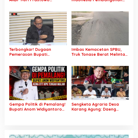
Dimutasi ke Polda Sumsel,
Daerah Terhambat: Tegas
AKBP Adik Listiyono Ditunjuk
Ketua APKASI Bursa Zarnubi
Pimpin Polres Muba
Stop Pemotongan
Anggaran 2027
Terbongkar! Dugaan
Imbas Kemacetan SPBU,
Pemerasan Bupati
Truk Tonase Berat Melintas
Pemalang Berujung OTT,
Hingga Jalan Lettu H
Oknum Staf KPK Ikut Dijerat
Nawawi Ghaffar
Bergelombang Sepanjang
Jalan
Gempa Politik di Pemalang!
Sengketa Agraria Desa
Bupati Anom Widiyantoro
Karang Agung: Daeng
Kena OTT KPK Tengah
Supriyanto, S.H. Tuntut
Malam
Perusahaan Realisasi 1.500
H Plasma Masyarakat dan
Ganti Rugi Rp 1,2 Triliun, PT
SCK Siap Tempuh