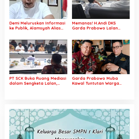
Penyelesaian Objektif,
Sesuai Kaidah Hukum
Demi Meluruskan Informasi
Memanas! H.Andi DKS
ke Publik, Alamsyah Alias
Garda Prabowo Lalan
Ustadz Coy Sampaikan
Minta Konflik Agraria
Klarifikasi atas Tuduhan
Dituntaskan, Operasional
Mantan Istri Siri Lakukan
PT SCK Diminta Dihentikan
Tipu Gelap Rp500 Juta dan
hingga Penuhi
Dugaan Pengancaman
Kewajibannya
PT SCK Buka Ruang Mediasi
Garda Prabowo Muba
dalam Sengketa Lalan,
Kawal Tuntutan Warga
DPRD Muba Desak
Lalan, Desak PT SCK Penuhi
Pembentukan Tim Khusus
Kewajiban Plasma dan
Percepatan Penyelesaian
Tuntaskan Sengketa Lahan