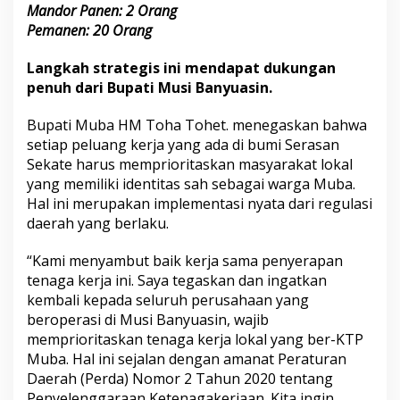
Mandor Panen: 2 Orang
B
u
Pemanen: 20 Orang
k
a
Langkah strategis ini mendapat dukungan
L
penuh dari Bupati Musi Banyuasin.
o
w
Bupati Muba HM Toha Tohet. menegaskan bahwa
o
n
setiap peluang kerja yang ada di bumi Serasan
g
Sekate harus memprioritaskan masyarakat lokal
a
yang memiliki identitas sah sebagai warga Muba.
n
Hal ini merupakan implementasi nyata dari regulasi
K
e
daerah yang berlaku.
r
j
“Kami menyambut baik kerja sama penyerapan
a
tenaga kerja ini. Saya tegaskan dan ingatkan
2
kembali kepada seluruh perusahaan yang
2
P
beroperasi di Musi Banyuasin, wajib
o
memprioritaskan tenaga kerja lokal yang ber-KTP
s
Muba. Hal ini sejalan dengan amanat Peraturan
i
Daerah (Perda) Nomor 2 Tahun 2020 tentang
s
Penyelenggaraan Ketenagakerjaan. Kita ingin
i