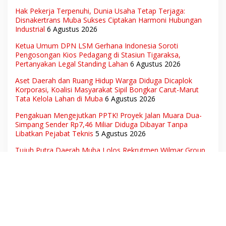
Hak Pekerja Terpenuhi, Dunia Usaha Tetap Terjaga:
Disnakertrans Muba Sukses Ciptakan Harmoni Hubungan
Industrial
6 Agustus 2026
Ketua Umum DPN LSM Gerhana Indonesia Soroti
Pengosongan Kios Pedagang di Stasiun Tigaraksa,
Pertanyakan Legal Standing Lahan
6 Agustus 2026
Aset Daerah dan Ruang Hidup Warga Diduga Dicaplok
Korporasi, Koalisi Masyarakat Sipil Bongkar Carut-Marut
Tata Kelola Lahan di Muba
6 Agustus 2026
Pengakuan Mengejutkan PPTK! Proyek Jalan Muara Dua-
Simpang Sender Rp7,46 Miliar Diduga Dibayar Tanpa
Libatkan Pejabat Teknis
5 Agustus 2026
Tujuh Putra Daerah Muba Lolos Rekrutmen Wilmar Group,
Disnakertrans: Bukti SDM Lokal Mampu Bersaing di Dunia
Kerja
5 Agustus 2026
Mengaku Sakit Saat Dipanggil Penyidik, Kini Muncul di
Istana Bersama Presiden? Publik Minta Penjelasan
5
Agustus 2026
Dukcapil Beberkan Potret Ketenagakerjaan Nasional: