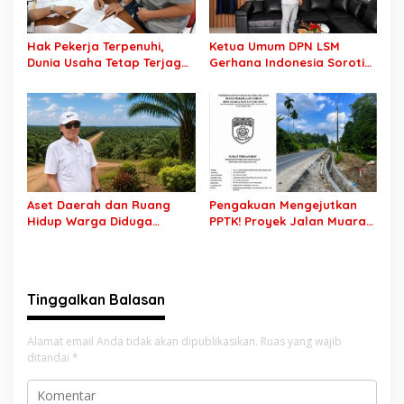
Hak Pekerja Terpenuhi,
Ketua Umum DPN LSM
Dunia Usaha Tetap Terjaga:
Gerhana Indonesia Soroti
Disnakertrans Muba Sukses
Pengosongan Kios
Ciptakan Harmoni
Pedagang di Stasiun
Hubungan Industrial
Tigaraksa, Pertanyakan
Legal Standing Lahan
Aset Daerah dan Ruang
Pengakuan Mengejutkan
Hidup Warga Diduga
PPTK! Proyek Jalan Muara
Dicaplok Korporasi, Koalisi
Dua-Simpang Sender
Masyarakat Sipil Bongkar
Rp7,46 Miliar Diduga
Carut-Marut Tata Kelola
Dibayar Tanpa Libatkan
Lahan di Muba
Pejabat Teknis
Tinggalkan Balasan
Alamat email Anda tidak akan dipublikasikan.
Ruas yang wajib
ditandai
*