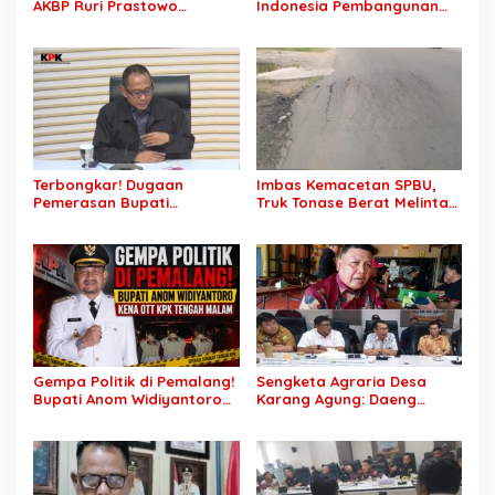
AKBP Ruri Prastowo
Indonesia Pembangunan
Dimutasi ke Polda Sumsel,
Daerah Terhambat: Tegas
AKBP Adik Listiyono Ditunjuk
Ketua APKASI Bursa Zarnubi
Pimpin Polres Muba
Stop Pemotongan
Anggaran 2027
Terbongkar! Dugaan
Imbas Kemacetan SPBU,
Pemerasan Bupati
Truk Tonase Berat Melintas
Pemalang Berujung OTT,
Hingga Jalan Lettu H
Oknum Staf KPK Ikut Dijerat
Nawawi Ghaffar
Bergelombang Sepanjang
Jalan
Gempa Politik di Pemalang!
Sengketa Agraria Desa
Bupati Anom Widiyantoro
Karang Agung: Daeng
Kena OTT KPK Tengah
Supriyanto, S.H. Tuntut
Malam
Perusahaan Realisasi 1.500
H Plasma Masyarakat dan
Ganti Rugi Rp 1,2 Triliun, PT
SCK Siap Tempuh