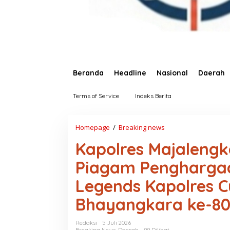
Beranda
Headline
Nasional
Daerah
Terms of Service
Indeks Berita
Homepage
/
Breaking news
K
a
Kapolres Majaleng
p
o
Piagam Pengharga
l
r
Legends Kapolres 
e
s
Bhayangkara ke-8
M
a
j
Redaksi
5 Juli 2026
a