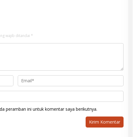
MK Wajib Segera
Transparansi PKM hingga
akan!
Penyelesaian Konflik Agraria
ng wajib ditandai
*
da peramban ini untuk komentar saya berikutnya.