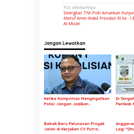
a
N
m
Pos sebelumnya
R
Sinergitas TNI-Polri Amankan Kunju
a
a
Ma’ruf Amin Wakil Presiden RI ke -1
n
v
Al-Mizan
g
i
k
a
g
Jangan Lewatkan
H
a
U
T
s
B
i
h
a
p
y
o
a
n
s
g
k
Ketika Kompolnas Mengingatkan
Di Tenga
a
Polisi: Jangan Jadikan
Pemkab M
r
“Kegaduhan Siber” Alasan
Peluang 
a
Menjerat Warga
k
Babak Baru Pelunasan Proyek
Anggaran
e
Jalan di Kerjakan CV Putra
Lagi “Di
-