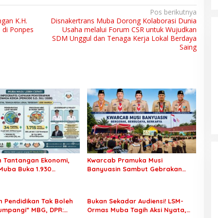
Pos berikutnya
ngan K.H.
Disnakertrans Muba Dorong Kolaborasi Dunia
3 di Ponpes
Usaha melalui Forum CSR untuk Wujudkan
SDM Unggul dan Tenaga Kerja Lokal Berdaya
Saing
h Tantangan Ekonomi,
Kwarcab Pramuka Musi
uba Buka 1.930
Banyuasin Sambut Gebrakan
Kerja bagi Warga Lokal
Kwarnas, Sertifikat Pramuka
Garuda Kini Buka Jalur Khusus
Rekrutmen TNI-Polri, 784 Garuda
 Pendidikan Tak Boleh
Bukan Sekadar Audiensi! LSM-
Siap Sambut Peluang Emas
tumpangi” MBG, DPR:
Ormas Muba Tagih Aksi Nyata,