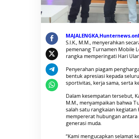
a
g
a
m
P
e
n
MAJALENGKA
,
Hunternews.onl
g
S.I.K., M.M., menyerahkan sec
h
pemenang Turnamen Mobile Le
a
rangka memperingati Hari Ulan
r
g
a
Penyerahan piagam penghargaa
a
bentuk apresiasi kepada selur
n
sportivitas, kerja sama, serta
T
u
r
Dalam kesempatan tersebut, Kapo
n
M.M., menyampaikan bahwa Tu
a
salah satu rangkaian kegiata
m
mempererat hubungan antara P
e
generasi muda.
n
M
o
“Kami mengucapkan selamat ke