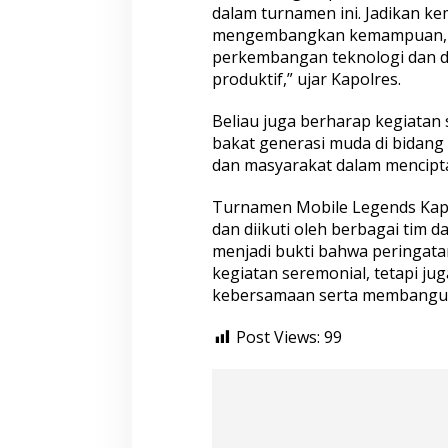
b
dalam turnamen ini. Jadikan ke
i
mengembangkan kemampuan, me
l
perkembangan teknologi dan dun
e
L
produktif,” ujar Kapolres.
e
g
Beliau juga berharap kegiatan
e
bakat generasi muda di bidang 
n
dan masyarakat dalam mencipta
d
s
K
Turnamen Mobile Legends Kapo
a
dan diikuti oleh berbagai tim d
p
menjadi bukti bahwa peringata
o
kegiatan seremonial, tetapi j
l
r
kebersamaan serta membangun s
e
s
Post Views:
99
C
u
p
d
a
l