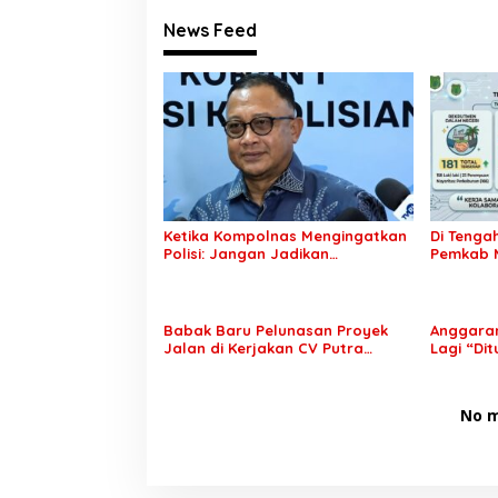
News Feed
Ketika Kompolnas Mengingatkan
Di Tenga
Polisi: Jangan Jadikan
Pemkab M
“Kegaduhan Siber” Alasan
Peluang 
Menjerat Warga
Babak Baru Pelunasan Proyek
Anggaran
Jalan di Kerjakan CV Putra
Lagi “Di
Pegagan Senilai Rp7,46 Miliar!
Putusan 
PPTK Tuding Ada Dugaan
Dilaksan
Pemalsuan Tanda Tangan,
No m
Aparat Ditantang Usut Hingga
Tuntas