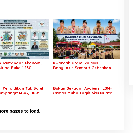
h Tantangan Ekonomi,
Kwarcab Pramuka Musi
uba Buka 1.930
Banyuasin Sambut Gebrakan
Kerja bagi Warga Lokal
Kwarnas, Sertifikat Pramuka
Garuda Kini Buka Jalur Khusus
Rekrutmen TNI-Polri, 784 Garuda
Siap Sambut Peluang Emas
 Pendidikan Tak Boleh
Bukan Sekadar Audiensi! LSM-
tumpangi” MBG, DPR:
Ormas Muba Tagih Aksi Nyata,
MK Wajib Segera
Transparansi PKM hingga
akan!
Penyelesaian Konflik Agraria
ore pages to load.