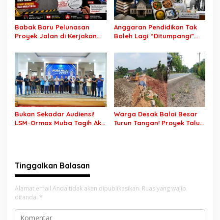
Peluang Emas
Babak Baru Pelunasan
Anggaran Pendidikan Tak
Proyek Jalan di Kerjakan
Boleh Lagi “Ditumpangi”
CV Putra Pegagan Senilai
MBG, DPR: Putusan MK
Rp7,46 Miliar! PPTK Tuding
Wajib Segera Dilaksanakan!
Ada Dugaan Pemalsuan
Tanda Tangan, Aparat
Ditantang Usut Hingga
Tuntas
Bukan Sekadar Audiensi!
Warga Desak Balai Besar
LSM-Ormas Muba Tagih Aksi
Turun Tangan! Proyek Talut
Nyata, Transparansi PKM
di Muba Diterpa Sorotan
hingga Penyelesaian
Transparansi dan Mutu
Konflik Agraria
Pekerjaan
Tinggalkan Balasan
Alamat email Anda tidak akan dipublikasikan.
Ruas yang wajib
ditandai
*