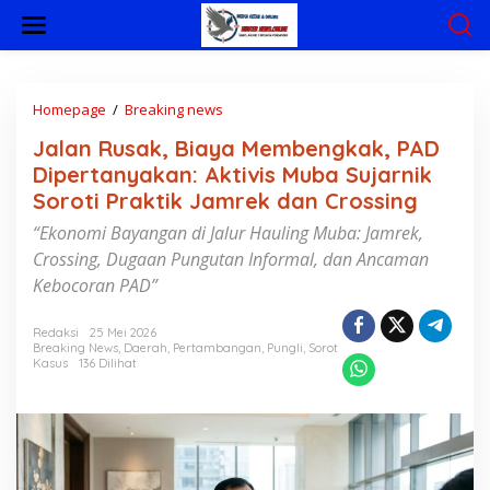
L
e
w
a
t
i
Homepage
/
Breaking news
J
k
a
Jalan Rusak, Biaya Membengkak, PAD
e
l
k
a
Dipertanyakan: Aktivis Muba Sujarnik
o
n
Soroti Praktik Jamrek dan Crossing
n
R
t
u
“Ekonomi Bayangan di Jalur Hauling Muba: Jamrek,
e
s
Crossing, Dugaan Pungutan Informal, dan Ancaman
n
a
Kebocoran PAD”
k
,
B
Redaksi
25 Mei 2026
i
Breaking News
,
Daerah
,
Pertambangan
,
Pungli
,
Sorot
Kasus
136 Dilihat
a
y
a
M
e
m
b