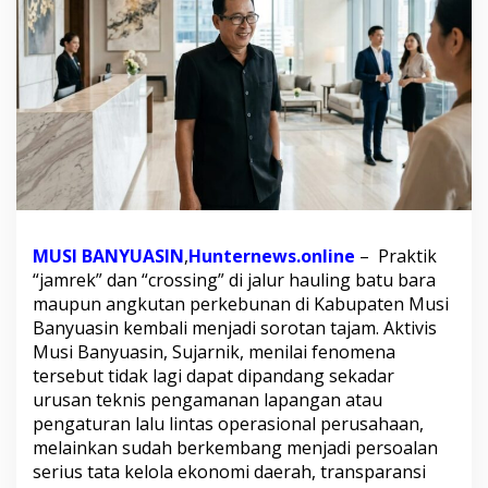
e
n
g
k
a
k
,
P
A
D
D
i
p
MUSI BANYUASIN
,
Hunternews.online
– Praktik
e
“jamrek” dan “crossing” di jalur hauling batu bara
r
maupun angkutan perkebunan di Kabupaten Musi
t
Banyuasin kembali menjadi sorotan tajam. Aktivis
a
n
Musi Banyuasin, Sujarnik, menilai fenomena
y
tersebut tidak lagi dapat dipandang sekadar
a
urusan teknis pengamanan lapangan atau
k
pengaturan lalu lintas operasional perusahaan,
a
n
melainkan sudah berkembang menjadi persoalan
:
serius tata kelola ekonomi daerah, transparansi
A