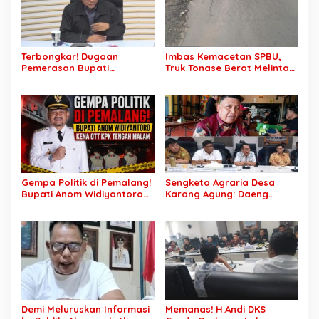
Terbongkar! Dugaan
Imbas Kemacetan SPBU,
Pemerasan Bupati
Truk Tonase Berat Melintas
Pemalang Berujung OTT,
Hingga Jalan Lettu H
Oknum Staf KPK Ikut Dijerat
Nawawi Ghaffar
Bergelombang Sepanjang
Jalan
Gempa Politik di Pemalang!
Sengketa Agraria Desa
Bupati Anom Widiyantoro
Karang Agung: Daeng
Kena OTT KPK Tengah
Supriyanto, S.H. Tuntut
Malam
Perusahaan Realisasi 1.500
H Plasma Masyarakat dan
Ganti Rugi Rp 1,2 Triliun, PT
SCK Siap Tempuh
Penyelesaian Objektif,
Sesuai Kaidah Hukum
Demi Meluruskan Informasi
Memanas! H.Andi DKS