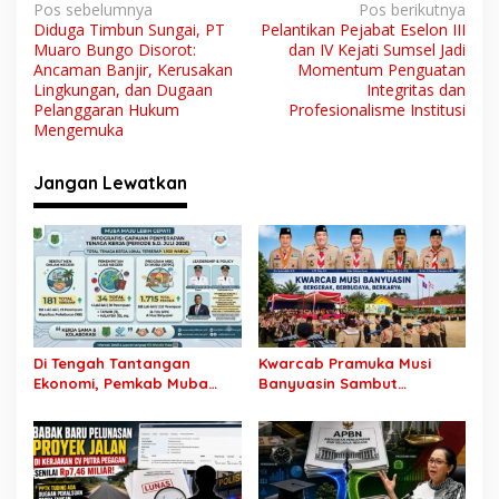
N
Pos sebelumnya
Pos berikutnya
Diduga Timbun Sungai, PT
Pelantikan Pejabat Eselon III
a
Muaro Bungo Disorot:
dan IV Kejati Sumsel Jadi
v
Ancaman Banjir, Kerusakan
Momentum Penguatan
Lingkungan, dan Dugaan
Integritas dan
i
Pelanggaran Hukum
Profesionalisme Institusi
Mengemuka
g
a
Jangan Lewatkan
s
i
p
o
s
Di Tengah Tantangan
Kwarcab Pramuka Musi
Ekonomi, Pemkab Muba
Banyuasin Sambut
Buka 1.930 Peluang Kerja
Gebrakan Kwarnas,
bagi Warga Lokal
Sertifikat Pramuka Garuda
Kini Buka Jalur Khusus
Rekrutmen TNI-Polri, 784
Garuda Siap Sambut