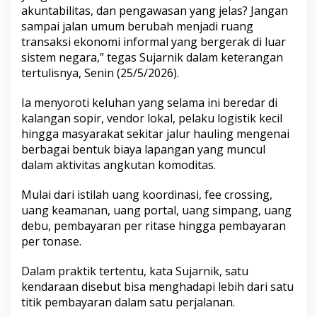
akuntabilitas, dan pengawasan yang jelas? Jangan
r
a
sampai jalan umum berubah menjadi ruang
k
transaksi ekonomi informal yang bergerak di luar
t
sistem negara,” tegas Sujarnik dalam keterangan
i
tertulisnya, Senin (25/5/2026).
k
J
a
Ia menyoroti keluhan yang selama ini beredar di
m
kalangan sopir, vendor lokal, pelaku logistik kecil
r
hingga masyarakat sekitar jalur hauling mengenai
e
berbagai bentuk biaya lapangan yang muncul
k
dalam aktivitas angkutan komoditas.
d
a
n
Mulai dari istilah uang koordinasi, fee crossing,
C
uang keamanan, uang portal, uang simpang, uang
r
debu, pembayaran per ritase hingga pembayaran
o
per tonase.
s
s
i
Dalam praktik tertentu, kata Sujarnik, satu
n
kendaraan disebut bisa menghadapi lebih dari satu
g
titik pembayaran dalam satu perjalanan.