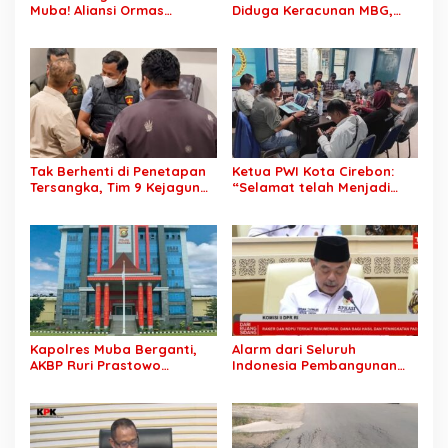
Muba! Aliansi Ormas
Diduga Keracunan MBG,
Siapkan Aksi, Tagih Janji
Publik Desak Investigasi
Kampanye hingga Evaluasi
Total: Siapa Bertanggung
OPD
Jawab?
Tak Berhenti di Penetapan
Ketua PWI Kota Cirebon:
Tersangka, Tim 9 Kejagung
“Selamat telah Menjadi
Geledah Rumah Eks
Wartawan Kompeten, Terus
Jampidsus Febrie
Berkarya dan Jaga
Adriansyah
Kepercayaan Masyarakat”
Kapolres Muba Berganti,
Alarm dari Seluruh
AKBP Ruri Prastowo
Indonesia Pembangunan
Dimutasi ke Polda Sumsel,
Daerah Terhambat: Tegas
AKBP Adik Listiyono Ditunjuk
Ketua APKASI Bursa Zarnubi
Pimpin Polres Muba
Stop Pemotongan
Anggaran 2027