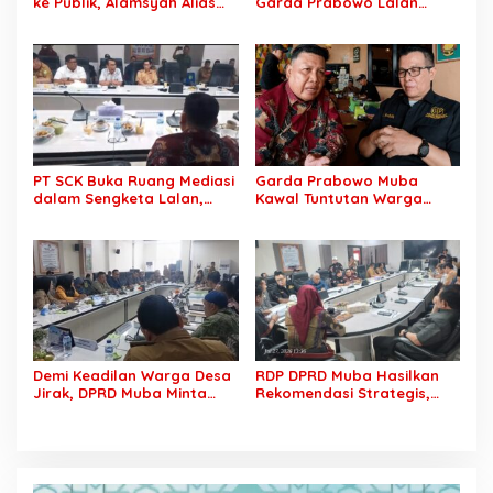
ke Publik, Alamsyah Alias
Garda Prabowo Lalan
Ustadz Coy Sampaikan
Minta Konflik Agraria
Klarifikasi atas Tuduhan
Dituntaskan, Operasional
Mantan Istri Siri Lakukan
PT SCK Diminta Dihentikan
Tipu Gelap Rp500 Juta dan
hingga Penuhi
Dugaan Pengancaman
Kewajibannya
PT SCK Buka Ruang Mediasi
Garda Prabowo Muba
dalam Sengketa Lalan,
Kawal Tuntutan Warga
DPRD Muba Desak
Lalan, Desak PT SCK Penuhi
Pembentukan Tim Khusus
Kewajiban Plasma dan
Percepatan Penyelesaian
Tuntaskan Sengketa Lahan
Demi Keadilan Warga Desa
RDP DPRD Muba Hasilkan
Jirak, DPRD Muba Minta
Rekomendasi Strategis,
Pertamina Jalankan
Sengketa PT SCK dan
Rekomendasi DLH dan
Warga Lalan Ditarget
Tuntaskan Ganti Kerugian
Masuk Tahap Penyelesaian
Konkret