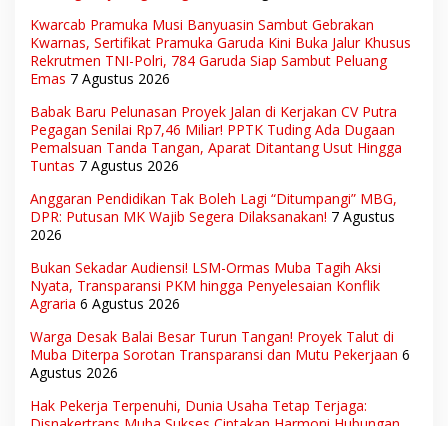
Kwarcab Pramuka Musi Banyuasin Sambut Gebrakan
Kwarnas, Sertifikat Pramuka Garuda Kini Buka Jalur Khusus
Rekrutmen TNI-Polri, 784 Garuda Siap Sambut Peluang
Emas
7 Agustus 2026
Babak Baru Pelunasan Proyek Jalan di Kerjakan CV Putra
Pegagan Senilai Rp7,46 Miliar! PPTK Tuding Ada Dugaan
Pemalsuan Tanda Tangan, Aparat Ditantang Usut Hingga
Tuntas
7 Agustus 2026
Anggaran Pendidikan Tak Boleh Lagi “Ditumpangi” MBG,
DPR: Putusan MK Wajib Segera Dilaksanakan!
7 Agustus
2026
Bukan Sekadar Audiensi! LSM-Ormas Muba Tagih Aksi
Nyata, Transparansi PKM hingga Penyelesaian Konflik
Agraria
6 Agustus 2026
Warga Desak Balai Besar Turun Tangan! Proyek Talut di
Muba Diterpa Sorotan Transparansi dan Mutu Pekerjaan
6
Agustus 2026
Hak Pekerja Terpenuhi, Dunia Usaha Tetap Terjaga:
Disnakertrans Muba Sukses Ciptakan Harmoni Hubungan
Industrial
6 Agustus 2026