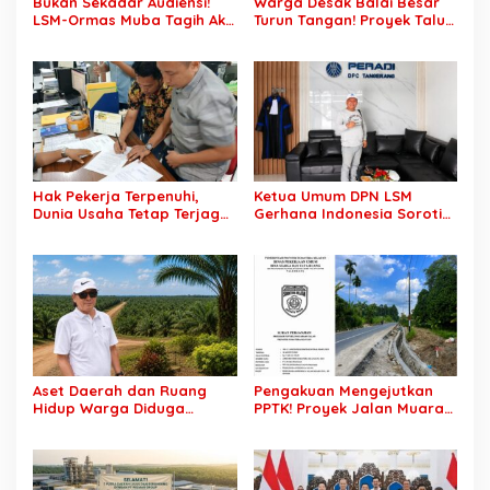
Bukan Sekadar Audiensi!
Warga Desak Balai Besar
LSM-Ormas Muba Tagih Aksi
Turun Tangan! Proyek Talut
Nyata, Transparansi PKM
di Muba Diterpa Sorotan
hingga Penyelesaian
Transparansi dan Mutu
Konflik Agraria
Pekerjaan
Hak Pekerja Terpenuhi,
Ketua Umum DPN LSM
Dunia Usaha Tetap Terjaga:
Gerhana Indonesia Soroti
Disnakertrans Muba Sukses
Pengosongan Kios
Ciptakan Harmoni
Pedagang di Stasiun
Hubungan Industrial
Tigaraksa, Pertanyakan
Legal Standing Lahan
Aset Daerah dan Ruang
Pengakuan Mengejutkan
Hidup Warga Diduga
PPTK! Proyek Jalan Muara
Dicaplok Korporasi, Koalisi
Dua-Simpang Sender
Masyarakat Sipil Bongkar
Rp7,46 Miliar Diduga
Carut-Marut Tata Kelola
Dibayar Tanpa Libatkan
Lahan di Muba
Pejabat Teknis