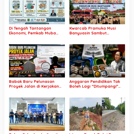
Di Tengah Tantangan
Kwarcab Pramuka Musi
Ekonomi, Pemkab Muba
Banyuasin Sambut
Buka 1.930 Peluang Kerja
Gebrakan Kwarnas,
bagi Warga Lokal
Sertifikat Pramuka Garuda
Kini Buka Jalur Khusus
Rekrutmen TNI-Polri, 784
Garuda Siap Sambut
Peluang Emas
Babak Baru Pelunasan
Anggaran Pendidikan Tak
Proyek Jalan di Kerjakan
Boleh Lagi “Ditumpangi”
CV Putra Pegagan Senilai
MBG, DPR: Putusan MK
Rp7,46 Miliar! PPTK Tuding
Wajib Segera Dilaksanakan!
Ada Dugaan Pemalsuan
Tanda Tangan, Aparat
Ditantang Usut Hingga
Tuntas