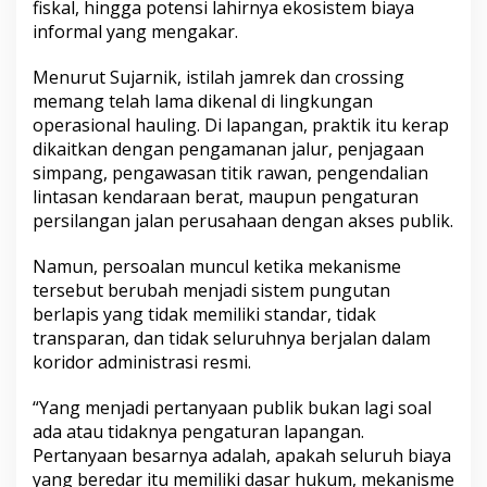
fiskal, hingga potensi lahirnya ekosistem biaya
k
informal yang mengakar.
t
i
v
Menurut Sujarnik, istilah jamrek dan crossing
i
memang telah lama dikenal di lingkungan
s
operasional hauling. Di lapangan, praktik itu kerap
M
dikaitkan dengan pengamanan jalur, penjagaan
u
simpang, pengawasan titik rawan, pengendalian
b
a
lintasan kendaraan berat, maupun pengaturan
S
persilangan jalan perusahaan dengan akses publik.
u
j
Namun, persoalan muncul ketika mekanisme
a
tersebut berubah menjadi sistem pungutan
r
n
berlapis yang tidak memiliki standar, tidak
i
transparan, dan tidak seluruhnya berjalan dalam
k
koridor administrasi resmi.
S
o
“Yang menjadi pertanyaan publik bukan lagi soal
r
o
ada atau tidaknya pengaturan lapangan.
t
Pertanyaan besarnya adalah, apakah seluruh biaya
i
yang beredar itu memiliki dasar hukum, mekanisme
P