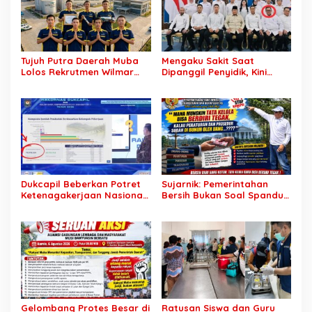
Tujuh Putra Daerah Muba
Mengaku Sakit Saat
Lolos Rekrutmen Wilmar
Dipanggil Penyidik, Kini
Group, Disnakertrans: Bukti
Muncul di Istana Bersama
SDM Lokal Mampu Bersaing
Presiden? Publik Minta
di Dunia Kerja
Penjelasan
Dukcapil Beberkan Potret
Sujarnik: Pemerintahan
Ketenagakerjaan Nasional:
Bersih Bukan Soal Spanduk,
Hampir 75 Juta Penduduk
Tapi Keberanian Menindak
Tercatat Belum Bekerja,
Tanpa Pandang Bulu
Wiraswasta Jadi Penopang
Ekonomi
Gelombang Protes Besar di
Ratusan Siswa dan Guru