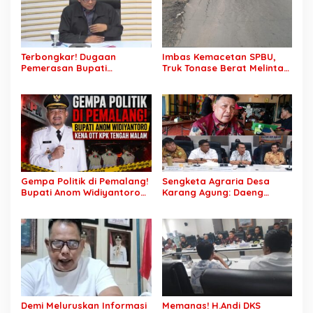
Terbongkar! Dugaan
Imbas Kemacetan SPBU,
Pemerasan Bupati
Truk Tonase Berat Melintas
Pemalang Berujung OTT,
Hingga Jalan Lettu H
Oknum Staf KPK Ikut Dijerat
Nawawi Ghaffar
Bergelombang Sepanjang
Jalan
Gempa Politik di Pemalang!
Sengketa Agraria Desa
Bupati Anom Widiyantoro
Karang Agung: Daeng
Kena OTT KPK Tengah
Supriyanto, S.H. Tuntut
Malam
Perusahaan Realisasi 1.500
H Plasma Masyarakat dan
Ganti Rugi Rp 1,2 Triliun, PT
SCK Siap Tempuh
Penyelesaian Objektif,
Sesuai Kaidah Hukum
Demi Meluruskan Informasi
Memanas! H.Andi DKS