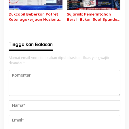
Dukcapil Beberkan Potret
Sujarnik: Pemerintahan
Ketenagakerjaan Nasional:
Bersih Bukan Soal Spanduk,
Hampir 75 Juta Penduduk
Tapi Keberanian Menindak
Tercatat Belum Bekerja,
Tanpa Pandang Bulu
Wiraswasta Jadi Penopang
Ekonomi
Tinggalkan Balasan
Alamat email Anda tidak akan dipublikasikan.
Ruas yang wajib
ditandai
*