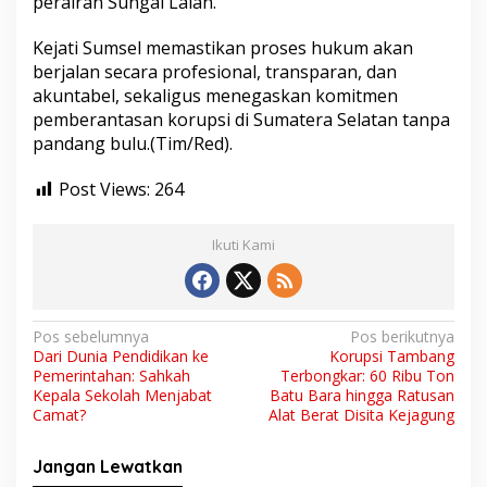
perairan Sungai Lalan.
Kejati Sumsel memastikan proses hukum akan
berjalan secara profesional, transparan, dan
akuntabel, sekaligus menegaskan komitmen
pemberantasan korupsi di Sumatera Selatan tanpa
pandang bulu.(Tim/Red).
Post Views:
264
Ikuti Kami
N
Pos sebelumnya
Pos berikutnya
Dari Dunia Pendidikan ke
Korupsi Tambang
a
Pemerintahan: Sahkah
Terbongkar: 60 Ribu Ton
v
Kepala Sekolah Menjabat
Batu Bara hingga Ratusan
Camat?
Alat Berat Disita Kejagung
i
g
Jangan Lewatkan