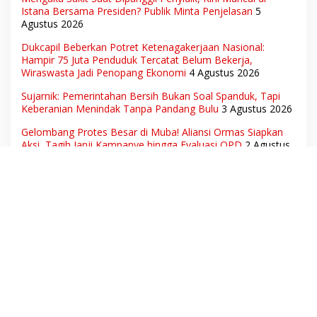
Istana Bersama Presiden? Publik Minta Penjelasan
5
Agustus 2026
Dukcapil Beberkan Potret Ketenagakerjaan Nasional:
Hampir 75 Juta Penduduk Tercatat Belum Bekerja,
Wiraswasta Jadi Penopang Ekonomi
4 Agustus 2026
Sujarnik: Pemerintahan Bersih Bukan Soal Spanduk, Tapi
Keberanian Menindak Tanpa Pandang Bulu
3 Agustus 2026
Gelombang Protes Besar di Muba! Aliansi Ormas Siapkan
Aksi, Tagih Janji Kampanye hingga Evaluasi OPD
2 Agustus
2026
Ratusan Siswa dan Guru Diduga Keracunan MBG, Publik
Desak Investigasi Total: Siapa Bertanggung Jawab?
2
Agustus 2026
Tak Berhenti di Penetapan Tersangka, Tim 9 Kejagung
Geledah Rumah Eks Jampidsus Febrie Adriansyah
2 Agustus
2026
Ketua PWI Kota Cirebon: “Selamat telah Menjadi Wartawan
Kompeten, Terus Berkarya dan Jaga Kepercayaan
Masyarakat”
31 Juli 2026