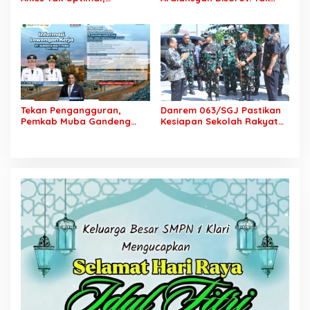
Ambulans Bermasalah!
Kenakan Rompi Tahanan,
Ketua ABS Minta Audit Total
Kejaksaan Akhirnya Minta
Aset RSUD Bayung Lencir
Maaf
Tekan Pengangguran,
Danrem 063/SGJ Pastikan
Pemkab Muba Gandeng
Kesiapan Sekolah Rakyat
Dunia Usaha: Enam
Majalengka, Fasilitas
Lowongan Kerja Dibuka
Taruna Akmil Dicek
Khusus Putra Daerah
Menyeluruh