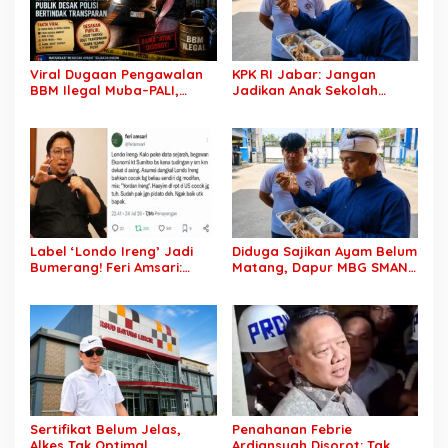
Viral Dugaan Pengawalan
KPK RI Jabar: Jangan
BBM Ilegal Muba–PALI,
Jadikan Anak Sekolah
Nama “Atok” Mencuat;
Korban Kelalaian! Dapur
Publik Desak Aparat
MBG Bermasalah Harus
Bertindak Transparan
Ditutup
Label ‘Londo Ireng’ Jadi
Diduga Sajikan Ayam Belum
Bumerang! Feri Amsari:
Matang, Dapur MBG SMAN 1
Jangan Asal Tuduh,
Rawamerta Diminta Segera
Logikanya Bisa
Dihentikan Operasinya
Menghantam Prabowo
Sendiri
Sertifikat Belum Jelas,
Penahanan Febrie
Alkes Tak Optimal,
Ardiansyah Disorot: Tak