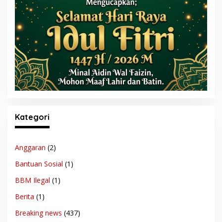
Kategori
Anggaran
(2)
Bantuan Sosial
(1)
BBM Ilegal
(1)
Berita
(1)
Breaking news
(437)