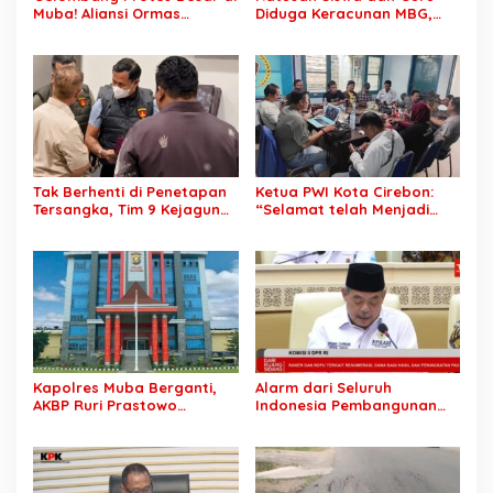
Muba! Aliansi Ormas
Diduga Keracunan MBG,
Siapkan Aksi, Tagih Janji
Publik Desak Investigasi
Kampanye hingga Evaluasi
Total: Siapa Bertanggung
OPD
Jawab?
Tak Berhenti di Penetapan
Ketua PWI Kota Cirebon:
Tersangka, Tim 9 Kejagung
“Selamat telah Menjadi
Geledah Rumah Eks
Wartawan Kompeten, Terus
Jampidsus Febrie
Berkarya dan Jaga
Adriansyah
Kepercayaan Masyarakat”
Kapolres Muba Berganti,
Alarm dari Seluruh
AKBP Ruri Prastowo
Indonesia Pembangunan
Dimutasi ke Polda Sumsel,
Daerah Terhambat: Tegas
AKBP Adik Listiyono Ditunjuk
Ketua APKASI Bursa Zarnubi
Pimpin Polres Muba
Stop Pemotongan
Anggaran 2027