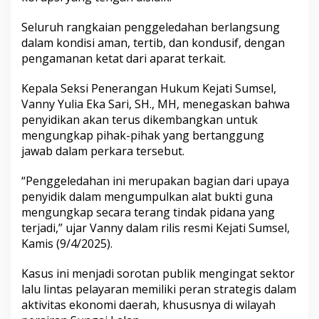
S
u
Seluruh rangkaian penggeledahan berlangsung
n
dalam kondisi aman, tertib, dan kondusif, dengan
g
pengamanan ketat dari aparat terkait.
a
i
Kepala Seksi Penerangan Hukum Kejati Sumsel,
L
a
Vanny Yulia Eka Sari, SH., MH, menegaskan bahwa
l
penyidikan akan terus dikembangkan untuk
a
mengungkap pihak-pihak yang bertanggung
n
jawab dalam perkara tersebut.
M
u
l
“Penggeledahan ini merupakan bagian dari upaya
a
penyidik dalam mengumpulkan alat bukti guna
i
mengungkap secara terang tindak pidana yang
T
terjadi,” ujar Vanny dalam rilis resmi Kejati Sumsel,
e
r
Kamis (9/4/2025).
b
u
Kasus ini menjadi sorotan publik mengingat sektor
k
lalu lintas pelayaran memiliki peran strategis dalam
a
aktivitas ekonomi daerah, khususnya di wilayah