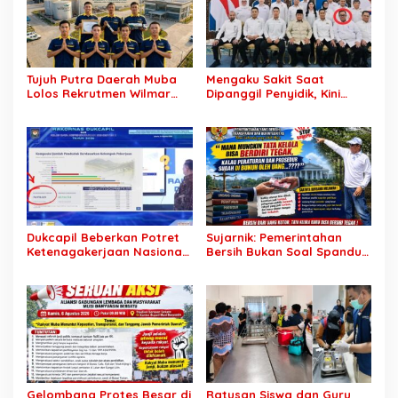
Tujuh Putra Daerah Muba
Mengaku Sakit Saat
Lolos Rekrutmen Wilmar
Dipanggil Penyidik, Kini
Group, Disnakertrans: Bukti
Muncul di Istana Bersama
SDM Lokal Mampu Bersaing
Presiden? Publik Minta
di Dunia Kerja
Penjelasan
Dukcapil Beberkan Potret
Sujarnik: Pemerintahan
Ketenagakerjaan Nasional:
Bersih Bukan Soal Spanduk,
Hampir 75 Juta Penduduk
Tapi Keberanian Menindak
Tercatat Belum Bekerja,
Tanpa Pandang Bulu
Wiraswasta Jadi Penopang
Ekonomi
Gelombang Protes Besar di
Ratusan Siswa dan Guru