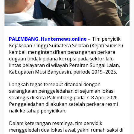
t
i
S
u
m
s
e
PALEMBANG
,
Hunternews.online
– Tim penyidik
l
Kejaksaan Tinggi Sumatera Selatan (Kejati Sumsel)
S
kembali mengintensifkan penanganan perkara
i
t
dugaan tindak pidana korupsi pada sektor lalu
a
lintas pelayaran di wilayah Perairan Sungai Lalan,
U
Kabupaten Musi Banyuasin, periode 2019–2025.
a
n
Langkah tegas tersebut ditandai dengan
g
T
serangkaian penggeledahan di sejumlah lokasi
u
strategis di Kota Palembang pada 7–8 April 2026.
n
Penggeledahan dilakukan setelah perkara resmi
a
naik ke tahap penyidikan.
i
h
i
Dalam keterangan resminya, tim penyidik
n
menggeledah dua lokasi awal, yakni rumah saksi di
g