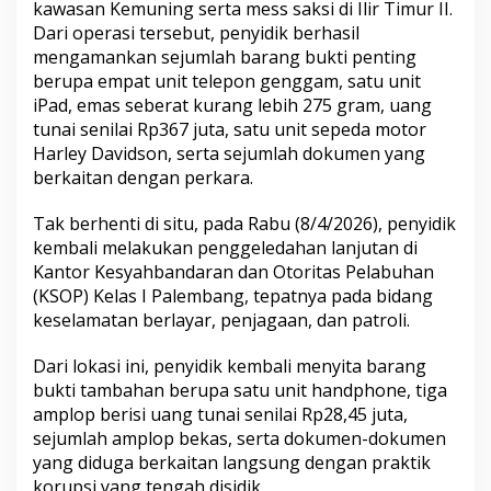
kawasan Kemuning serta mess saksi di Ilir Timur II.
g
Dari operasi tersebut, penyidik berhasil
a
E
mengamankan sejumlah barang bukti penting
m
berupa empat unit telepon genggam, satu unit
a
iPad, emas seberat kurang lebih 275 gram, uang
s
tunai senilai Rp367 juta, satu unit sepeda motor
,
Harley Davidson, serta sejumlah dokumen yang
J
e
berkaitan dengan perkara.
j
a
Tak berhenti di situ, pada Rabu (8/4/2026), penyidik
k
kembali melakukan penggeledahan lanjutan di
D
Kantor Kesyahbandaran dan Otoritas Pelabuhan
u
g
(KSOP) Kelas I Palembang, tepatnya pada bidang
a
keselamatan berlayar, penjagaan, dan patroli.
a
n
Dari lokasi ini, penyidik kembali menyita barang
K
bukti tambahan berupa satu unit handphone, tiga
o
r
amplop berisi uang tunai senilai Rp28,45 juta,
u
sejumlah amplop bekas, serta dokumen-dokumen
p
yang diduga berkaitan langsung dengan praktik
s
korupsi yang tengah disidik.
i