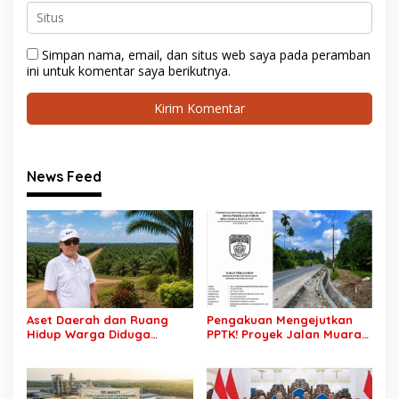
Simpan nama, email, dan situs web saya pada peramban
ini untuk komentar saya berikutnya.
News Feed
Aset Daerah dan Ruang
Pengakuan Mengejutkan
Hidup Warga Diduga
PPTK! Proyek Jalan Muara
Dicaplok Korporasi, Koalisi
Dua-Simpang Sender
Masyarakat Sipil Bongkar
Rp7,46 Miliar Diduga
Carut-Marut Tata Kelola
Dibayar Tanpa Libatkan
Lahan di Muba
Pejabat Teknis