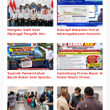
Dibayar Tanpa Libatkan
di Dunia Kerja
Pejabat Teknis
Mengaku Sakit Saat
Dukcapil Beberkan Potret
Dipanggil Penyidik, Kini
Ketenagakerjaan Nasional:
Muncul di Istana Bersama
Hampir 75 Juta Penduduk
Presiden? Publik Minta
Tercatat Belum Bekerja,
Penjelasan
Wiraswasta Jadi Penopang
Ekonomi
Sujarnik: Pemerintahan
Gelombang Protes Besar di
Bersih Bukan Soal Spanduk,
Muba! Aliansi Ormas
Tapi Keberanian Menindak
Siapkan Aksi, Tagih Janji
Tanpa Pandang Bulu
Kampanye hingga Evaluasi
OPD