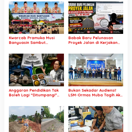
Menjerat Warga
Kwarcab Pramuka Musi
Babak Baru Pelunasan
Banyuasin Sambut
Proyek Jalan di Kerjakan
Gebrakan Kwarnas,
CV Putra Pegagan Senilai
Sertifikat Pramuka Garuda
Rp7,46 Miliar! PPTK Tuding
Kini Buka Jalur Khusus
Ada Dugaan Pemalsuan
Rekrutmen TNI-Polri, 784
Tanda Tangan, Aparat
Garuda Siap Sambut
Ditantang Usut Hingga
Peluang Emas
Tuntas
Anggaran Pendidikan Tak
Bukan Sekadar Audiensi!
Boleh Lagi “Ditumpangi”
LSM-Ormas Muba Tagih Aksi
MBG, DPR: Putusan MK
Nyata, Transparansi PKM
Wajib Segera Dilaksanakan!
hingga Penyelesaian
Konflik Agraria