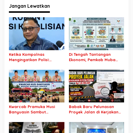
g
Jangan Lewatkan
a
s
i
p
o
s
Ketika Kompolnas
Di Tengah Tantangan
Mengingatkan Polisi:
Ekonomi, Pemkab Muba
Jangan Jadikan
Buka 1.930 Peluang Kerja
“Kegaduhan Siber” Alasan
bagi Warga Lokal
Menjerat Warga
Kwarcab Pramuka Musi
Babak Baru Pelunasan
Banyuasin Sambut
Proyek Jalan di Kerjakan
Gebrakan Kwarnas,
CV Putra Pegagan Senilai
Sertifikat Pramuka Garuda
Rp7,46 Miliar! PPTK Tuding
Kini Buka Jalur Khusus
Ada Dugaan Pemalsuan