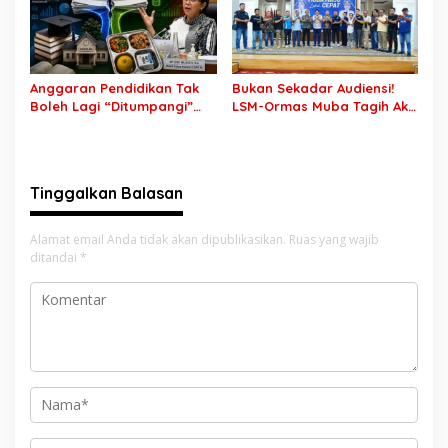
Rekrutmen TNI-Polri, 784
Tanda Tangan, Aparat
Garuda Siap Sambut
Ditantang Usut Hingga
Peluang Emas
Tuntas
Anggaran Pendidikan Tak
Bukan Sekadar Audiensi!
Boleh Lagi “Ditumpangi”
LSM-Ormas Muba Tagih Aksi
MBG, DPR: Putusan MK
Nyata, Transparansi PKM
Wajib Segera Dilaksanakan!
hingga Penyelesaian
Konflik Agraria
Tinggalkan Balasan
Alamat email Anda tidak akan dipublikasikan.
Ruas yang wajib
ditandai
*