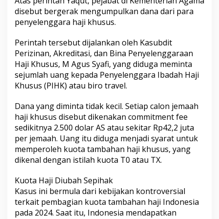
Atas perintah Yaqut, pejabat di Kementerian Agama
a
disebut bergerak mengumpulkan dana dari para
r
penyelenggara haji khusus.
k
a
Perintah tersebut dijalankan oleh Kasubdit
n
1
Perizinan, Akreditasi, dan Bina Penyelenggaraan
J
Haji Khusus, M Agus Syafi, yang diduga meminta
u
sejumlah uang kepada Penyelenggara Ibadah Haji
t
Khusus (PIHK) atau biro travel.
a
D
o
Dana yang diminta tidak kecil. Setiap calon jemaah
l
haji khusus disebut dikenakan commitment fee
a
sedikitnya 2.500 dolar AS atau sekitar Rp42,2 juta
r
per jemaah. Uang itu diduga menjadi syarat untuk
k
memperoleh kuota tambahan haji khusus, yang
e
D
dikenal dengan istilah kuota T0 atau TX.
P
R
Kuota Haji Diubah Sepihak
Kasus ini bermula dari kebijakan kontroversial
terkait pembagian kuota tambahan haji Indonesia
pada 2024. Saat itu, Indonesia mendapatkan