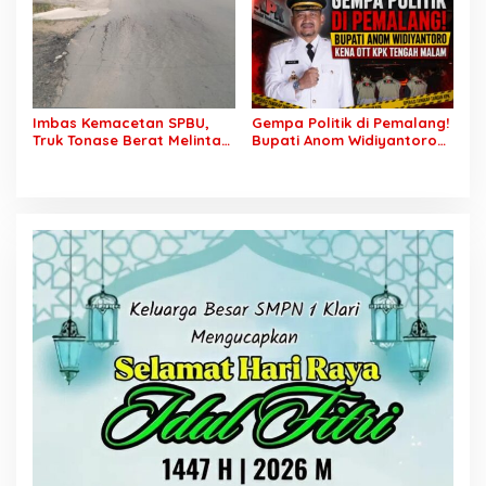
Anggaran 2027
Imbas Kemacetan SPBU,
Gempa Politik di Pemalang!
Truk Tonase Berat Melintas
Bupati Anom Widiyantoro
Hingga Jalan Lettu H
Kena OTT KPK Tengah
Nawawi Ghaffar
Malam
Bergelombang Sepanjang
Jalan