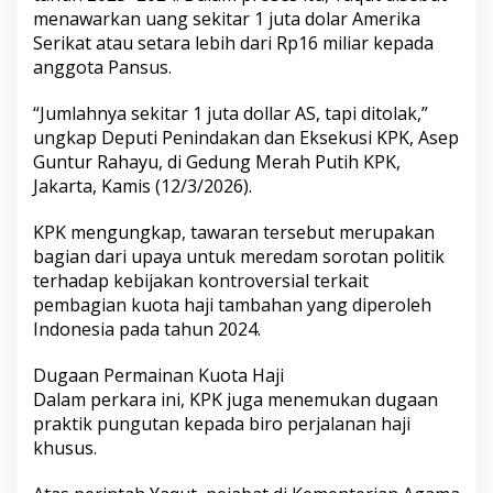
a
menawarkan uang sekitar 1 juta dolar Amerika
q
Serikat atau setara lebih dari Rp16 miliar kepada
u
anggota Pansus.
t
C
“Jumlahnya sekitar 1 juta dollar AS, tapi ditolak,”
h
o
ungkap Deputi Penindakan dan Eksekusi KPK, Asep
l
Guntur Rahayu, di Gedung Merah Putih KPK,
i
Jakarta, Kamis (12/3/2026).
l
Q
KPK mengungkap, tawaran tersebut merupakan
o
u
bagian dari upaya untuk meredam sorotan politik
m
terhadap kebijakan kontroversial terkait
a
pembagian kuota haji tambahan yang diperoleh
s
Indonesia pada tahun 2024.
P
e
r
Dugaan Permainan Kuota Haji
n
Dalam perkara ini, KPK juga menemukan dugaan
a
praktik pungutan kepada biro perjalanan haji
h
khusus.
T
a
w