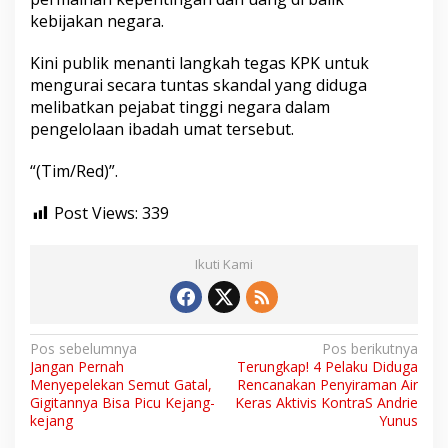
kebijakan negara.
Kini publik menanti langkah tegas KPK untuk
mengurai secara tuntas skandal yang diduga
melibatkan pejabat tinggi negara dalam
pengelolaan ibadah umat tersebut.
“(Tim/Red)”.
Post Views:
339
Ikuti Kami
N
Pos sebelumnya
Pos berikutnya
Jangan Pernah
Terungkap! 4 Pelaku Diduga
a
Menyepelekan Semut Gatal,
Rencanakan Penyiraman Air
v
Gigitannya Bisa Picu Kejang-
Keras Aktivis KontraS Andrie
kejang
Yunus
i