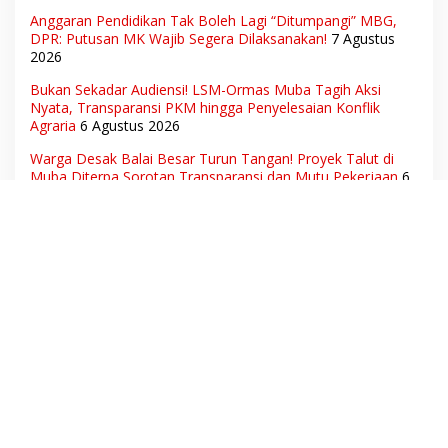
Anggaran Pendidikan Tak Boleh Lagi “Ditumpangi” MBG,
DPR: Putusan MK Wajib Segera Dilaksanakan!
7 Agustus
2026
Bukan Sekadar Audiensi! LSM-Ormas Muba Tagih Aksi
Nyata, Transparansi PKM hingga Penyelesaian Konflik
Agraria
6 Agustus 2026
Warga Desak Balai Besar Turun Tangan! Proyek Talut di
Muba Diterpa Sorotan Transparansi dan Mutu Pekerjaan
6
Agustus 2026
Hak Pekerja Terpenuhi, Dunia Usaha Tetap Terjaga:
Disnakertrans Muba Sukses Ciptakan Harmoni Hubungan
Industrial
6 Agustus 2026
Ketua Umum DPN LSM Gerhana Indonesia Soroti
Pengosongan Kios Pedagang di Stasiun Tigaraksa,
Pertanyakan Legal Standing Lahan
6 Agustus 2026
Aset Daerah dan Ruang Hidup Warga Diduga Dicaplok
Korporasi, Koalisi Masyarakat Sipil Bongkar Carut-Marut
Tata Kelola Lahan di Muba
6 Agustus 2026