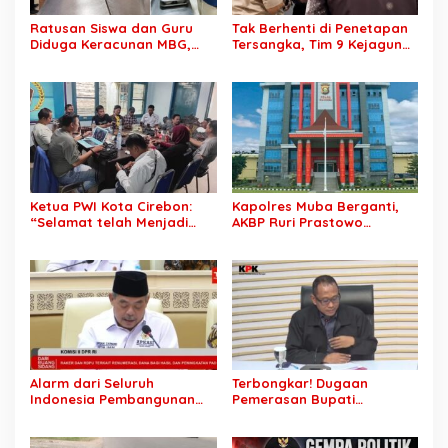
Ratusan Siswa dan Guru
Tak Berhenti di Penetapan
Diduga Keracunan MBG,
Tersangka, Tim 9 Kejagung
Publik Desak Investigasi
Geledah Rumah Eks
Total: Siapa Bertanggung
Jampidsus Febrie
Jawab?
Adriansyah
Ketua PWI Kota Cirebon:
Kapolres Muba Berganti,
“Selamat telah Menjadi
AKBP Ruri Prastowo
Wartawan Kompeten, Terus
Dimutasi ke Polda Sumsel,
Berkarya dan Jaga
AKBP Adik Listiyono Ditunjuk
Kepercayaan Masyarakat”
Pimpin Polres Muba
Alarm dari Seluruh
Terbongkar! Dugaan
Indonesia Pembangunan
Pemerasan Bupati
Daerah Terhambat: Tegas
Pemalang Berujung OTT,
Ketua APKASI Bursa Zarnubi
Oknum Staf KPK Ikut Dijerat
Stop Pemotongan