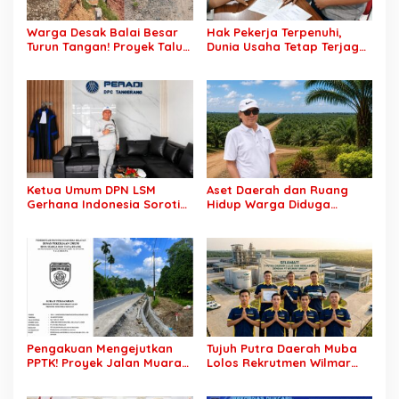
Warga Desak Balai Besar
Hak Pekerja Terpenuhi,
Turun Tangan! Proyek Talut
Dunia Usaha Tetap Terjaga:
di Muba Diterpa Sorotan
Disnakertrans Muba Sukses
Transparansi dan Mutu
Ciptakan Harmoni
Pekerjaan
Hubungan Industrial
Ketua Umum DPN LSM
Aset Daerah dan Ruang
Gerhana Indonesia Soroti
Hidup Warga Diduga
Pengosongan Kios
Dicaplok Korporasi, Koalisi
Pedagang di Stasiun
Masyarakat Sipil Bongkar
Tigaraksa, Pertanyakan
Carut-Marut Tata Kelola
Legal Standing Lahan
Lahan di Muba
Pengakuan Mengejutkan
Tujuh Putra Daerah Muba
PPTK! Proyek Jalan Muara
Lolos Rekrutmen Wilmar
Dua-Simpang Sender
Group, Disnakertrans: Bukti
Rp7,46 Miliar Diduga
SDM Lokal Mampu Bersaing