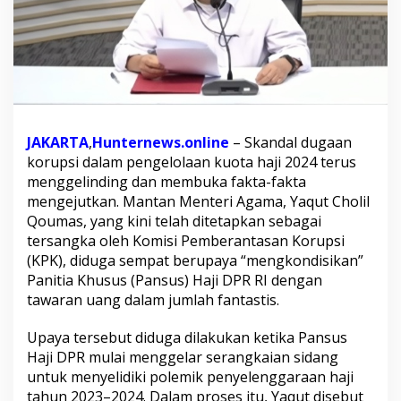
a
j
i
2
0
2
4
:
K
JAKARTA
,
Hunternews.online
– Skandal dugaan
P
korupsi dalam pengelolaan kuota haji 2024 terus
K
menggelinding dan membuka fakta-fakta
S
mengejutkan. Mantan Menteri Agama, Yaqut Cholil
e
Qoumas, yang kini telah ditetapkan sebagai
b
u
tersangka oleh Komisi Pemberantasan Korupsi
t
(KPK), diduga sempat berupaya “mengkondisikan”
E
Panitia Khusus (Pansus) Haji DPR RI dengan
k
tawaran uang dalam jumlah fantastis.
s
M
e
Upaya tersebut diduga dilakukan ketika Pansus
n
Haji DPR mulai menggelar serangkaian sidang
a
untuk menyelidiki polemik penyelenggaraan haji
g
tahun 2023–2024. Dalam proses itu, Yaqut disebut
Y