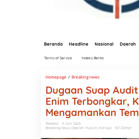
Beranda
Headline
Nasional
Daerah
Terms of Service
Indeks Berita
Homepage
/
Breaking news
D
u
Dugaan Suap Audit 
g
a
Enim Terbongkar, K
a
n
Mengamankan Tem
S
u
a
Redaksi
11 Juni 2026
p
Breaking News
,
Daerah
,
Hukum
,
Korupsi
167 Dilihat
A
u