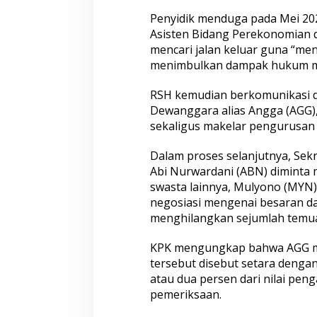
m
u
Penyidik menduga pada Mei 20
a
Asisten Bidang Perekonomian 
n
mencari jalan keluar guna “men
K
menimbulkan dampak hukum ma
e
u
a
RSH kemudian berkomunikasi 
n
Dewanggara alias Angga (AGG)
g
sekaligus makelar pengurusan h
a
n
Dalam proses selanjutnya, Sek
D
a
Abi Nurwardani (ABN) diminta
e
swasta lainnya, Mulyono (MYN),
r
negosiasi mengenai besaran d
a
menghilangkan sejumlah temua
h
KPK mengungkap bahwa AGG mem
tersebut disebut setara dengan
atau dua persen dari nilai pen
pemeriksaan.