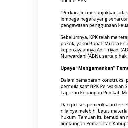
auditor BPK.
y
a
S
“Perkara ini menunjukkan adany
i
lembaga negara yang seharusn
s
pengawasan penggunaan keuang
t
e
Sebelumnya, KPK telah meneta
m
a
pokok, yakni Bupati Muara Eni
t
kepercayaannya Adi Triyadi (AD
i
Nurwardani (ABN), serta pihak 
s
M
Upaya “Mengamankan” Temu
e
n
g
Dalam pemaparan konstruksi p
a
bermula saat BPK Perwakilan 
m
Laporan Keuangan Pemkab Mua
a
n
k
Dari proses pemeriksaan ters
a
nilainya melebihi batas mater
n
hukum. Temuan itu kemudian me
T
lingkungan Pemerintah Kabup
e