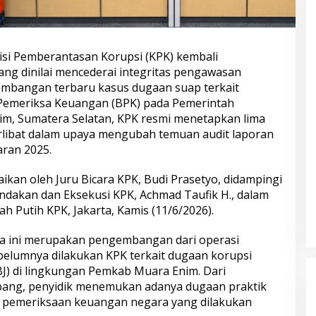
si Pemberantasan Korupsi (KPK) kembali
ng dinilai mencederai integritas pengawasan
mbangan terbaru kasus dugaan suap terkait
 Pemeriksa Keuangan (BPK) pada Pemerintah
m, Sumatera Selatan, KPK resmi menetapkan lima
rlibat dalam upaya mengubah temuan audit laporan
ran 2025.
an oleh Juru Bicara KPK, Budi Prasetyo, didampingi
ndakan dan Eksekusi KPK, Achmad Taufik H., dalam
h Putih KPK, Jakarta, Kamis (11/6/2026).
ra ini merupakan pengembangan dari operasi
elumnya dilakukan KPK terkait dugaan korupsi
J) di lingkungan Pemkab Muara Enim. Dari
bang, penyidik menemukan adanya dugaan praktik
 pemeriksaan keuangan negara yang dilakukan