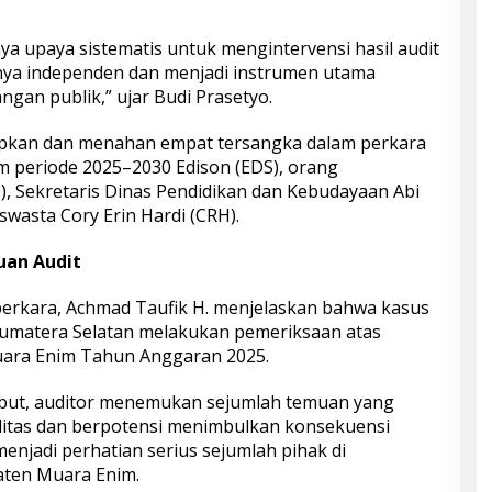
a upaya sistematis untuk mengintervensi hasil audit
ya independen dan menjadi instrumen utama
an publik,” ujar Budi Prasetyo.
pkan dan menahan empat tersangka dalam perkara
m periode 2025–2030 Edison (EDS), orang
), Sekretaris Dinas Pendidikan dan Kebudayaan Abi
swasta Cory Erin Hardi (CRH).
an Audit
erkara, Achmad Taufik H. menjelaskan bahwa kasus
Sumatera Selatan melakukan pemeriksaan atas
ra Enim Tahun Anggaran 2025.
ebut, auditor menemukan sejumlah temuan yang
ialitas dan berpotensi menimbulkan konsekuensi
njadi perhatian serius sejumlah pihak di
aten Muara Enim.