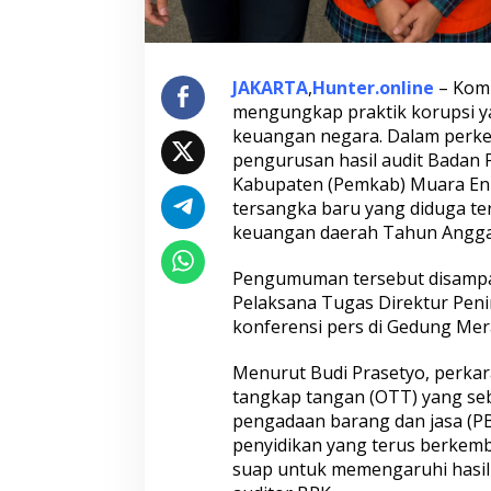
E
n
i
m
T
JAKARTA
,
Hunter.online
– Komi
e
mengungkap praktik korupsi ya
r
keuangan negara. Dalam perke
b
pengurusan hasil audit Badan
o
n
Kabupaten (Pemkab) Muara Eni
g
tersangka baru yang diduga te
k
keuangan daerah Tahun Angga
a
r
Pengumuman tersebut disampaik
,
K
Pelaksana Tugas Direktur Peni
P
konferensi pers di Gedung Mera
K
:
Menurut Budi Prasetyo, perka
A
tangkap tangan (OTT) yang seb
d
a
pengadaan barang dan jasa (PB
U
penyidikan yang terus berkem
p
suap untuk memengaruhi hasil
a