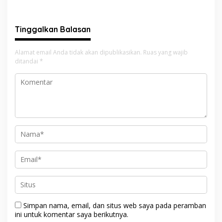
Wajib Segera Dilaksanakan!
hingga Penyelesaian
Konflik Agraria
Tinggalkan Balasan
Alamat email Anda tidak akan dipublikasikan.
Ruas yang wajib
ditandai
*
Simpan nama, email, dan situs web saya pada peramban
ini untuk komentar saya berikutnya.