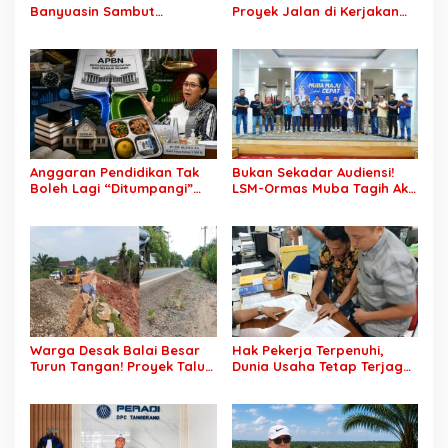
Banyuasin Sambut
Proyek Jalan di Kerjakan
Gebrakan Kwarnas,
CV Putra Pegagan Senilai
Sertifikat Pramuka Garuda
Rp7,46 Miliar! PPTK Tuding
Kini Buka Jalur Khusus
Ada Dugaan Pemalsuan
Rekrutmen TNI-Polri, 784
Tanda Tangan, Aparat
Garuda Siap Sambut
Ditantang Usut Hingga
Peluang Emas
Tuntas
Anggaran Pendidikan Tak
Bukan Sekadar Audiensi!
Boleh Lagi “Ditumpangi”
LSM-Ormas Muba Tagih Aksi
MBG, DPR: Putusan MK
Nyata, Transparansi PKM
Wajib Segera Dilaksanakan!
hingga Penyelesaian
Konflik Agraria
Warga Desak Balai Besar
Hak Pekerja Terpenuhi,
Turun Tangan! Proyek Talut
Dunia Usaha Tetap Terjaga:
di Muba Diterpa Sorotan
Disnakertrans Muba Sukses
Transparansi dan Mutu
Ciptakan Harmoni
Pekerjaan
Hubungan Industrial