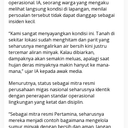
e
operasional. IA, seorang warga yang mengaku
n
melihat langsung kondisi di lapangan, menilai
g
persoalan tersebut tidak dapat dianggap sebagai
a
l
insiden kecil.
i
r
“Kami sangat menyayangkan kondisi ini. Tanah di
k
sekitar lokasi sudah menghitam dan parit yang
e
seharusnya mengalirkan air bersih kini justru
P
a
tercemar aliran minyak. Kalau dibiarkan,
r
dampaknya akan semakin meluas, apalagi saat
i
hujan deras minyaknya makin hanyut ke mana-
t
mana,” ujar IA kepada awak media.
Menurutnya, status sebagai mitra resmi
perusahaan migas nasional seharusnya identik
dengan penerapan standar operasional
lingkungan yang ketat dan disiplin.
“Sebagai mitra resmi Pertamina, seharusnya
mereka menjadi contoh bagaimana mengelola
sumur minyak dengan bersih dan aman. Jangan