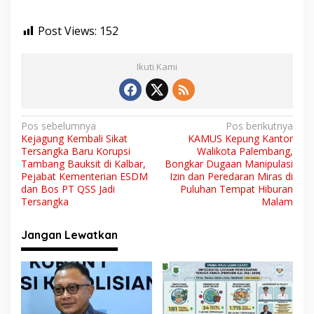
Post Views:
152
Ikuti Kami
N
Pos sebelumnya
Pos berikutnya
Kejagung Kembali Sikat
KAMUS Kepung Kantor
a
Tersangka Baru Korupsi
Walikota Palembang,
v
Tambang Bauksit di Kalbar,
Bongkar Dugaan Manipulasi
Pejabat Kementerian ESDM
Izin dan Peredaran Miras di
i
dan Bos PT QSS Jadi
Puluhan Tempat Hiburan
Tersangka
Malam
g
a
Jangan Lewatkan
s
i
p
o