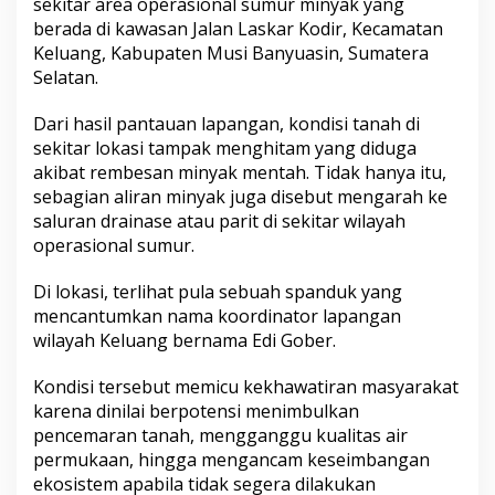
sekitar area operasional sumur minyak yang
l
berada di kawasan Jalan Laskar Kodir, Kecamatan
u
Keluang, Kabupaten Musi Banyuasin, Sumatera
a
Selatan.
n
g
d
Dari hasil pantauan lapangan, kondisi tanah di
i
sekitar lokasi tampak menghitam yang diduga
s
akibat rembesan minyak mentah. Tidak hanya itu,
o
sebagian aliran minyak juga disebut mengarah ke
r
o
saluran drainase atau parit di sekitar wilayah
t
operasional sumur.
W
a
Di lokasi, terlihat pula sebuah spanduk yang
r
mencantumkan nama koordinator lapangan
g
a
wilayah Keluang bernama Edi Gober.
K
e
Kondisi tersebut memicu kekhawatiran masyarakat
l
karena dinilai berpotensi menimbulkan
u
pencemaran tanah, mengganggu kualitas air
h
k
permukaan, hingga mengancam keseimbangan
a
ekosistem apabila tidak segera dilakukan
n