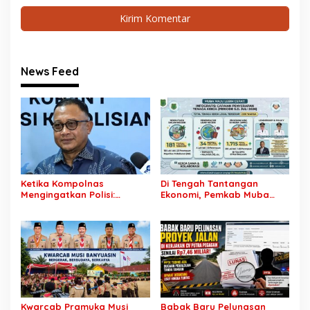
News Feed
Ketika Kompolnas
Di Tengah Tantangan
Mengingatkan Polisi:
Ekonomi, Pemkab Muba
Jangan Jadikan
Buka 1.930 Peluang Kerja
“Kegaduhan Siber” Alasan
bagi Warga Lokal
Menjerat Warga
Kwarcab Pramuka Musi
Babak Baru Pelunasan