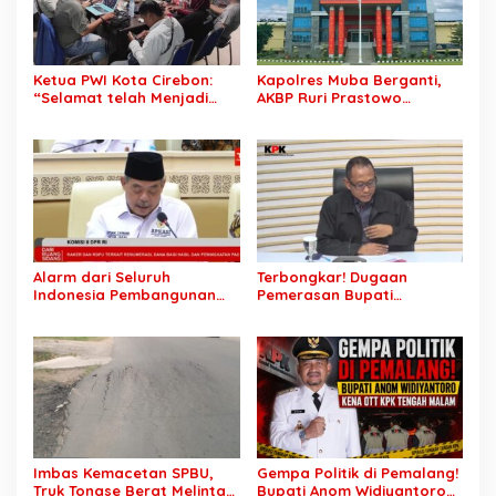
Ketua PWI Kota Cirebon:
Kapolres Muba Berganti,
“Selamat telah Menjadi
AKBP Ruri Prastowo
Wartawan Kompeten, Terus
Dimutasi ke Polda Sumsel,
Berkarya dan Jaga
AKBP Adik Listiyono Ditunjuk
Kepercayaan Masyarakat”
Pimpin Polres Muba
Alarm dari Seluruh
Terbongkar! Dugaan
Indonesia Pembangunan
Pemerasan Bupati
Daerah Terhambat: Tegas
Pemalang Berujung OTT,
Ketua APKASI Bursa Zarnubi
Oknum Staf KPK Ikut Dijerat
Stop Pemotongan
Anggaran 2027
Imbas Kemacetan SPBU,
Gempa Politik di Pemalang!
Truk Tonase Berat Melintas
Bupati Anom Widiyantoro