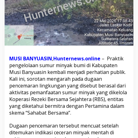
r
M
i
n
y
a
k
M
i
t
MUSI BANYUASIN
,
Hunternews.online
– Praktik
r
pengelolaan sumur minyak bumi di Kabupaten
a
P
Musi Banyuasin kembali menjadi perhatian publik.
e
Kali ini, sorotan mengarah pada dugaan
r
pencemaran lingkungan yang disebut berasal dari
t
aktivitas pemanfaatan sumur minyak yang dikelola
a
m
Koperasi Rezeki Bersama Sejahtera (RBS), entitas
i
yang diketahui bermitra dengan Pertamina dalam
n
skema “Sahabat Bersama”.
a
d
Dugaan pencemaran tersebut mencuat setelah
i
K
ditemukan indikasi ceceran minyak mentah di
e