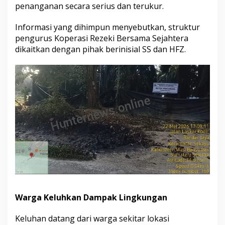
penanganan secara serius dan terukur.
T
a
Informasi yang dihimpun menyebutkan, struktur
n
a
pengurus Koperasi Rezeki Bersama Sejahtera
h
dikaitkan dengan pihak berinisial SS dan HFZ.
M
e
n
g
h
i
t
a
m
d
a
n
M
i
n
y
Warga Keluhkan Dampak Lingkungan
a
k
M
Keluhan datang dari warga sekitar lokasi