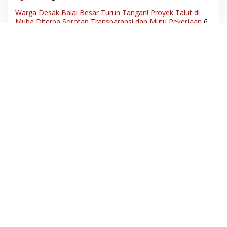
Warga Desak Balai Besar Turun Tangan! Proyek Talut di
Muba Diterpa Sorotan Transparansi dan Mutu Pekerjaan
6
Agustus 2026
Hak Pekerja Terpenuhi, Dunia Usaha Tetap Terjaga:
Disnakertrans Muba Sukses Ciptakan Harmoni Hubungan
Industrial
6 Agustus 2026
Ketua Umum DPN LSM Gerhana Indonesia Soroti
Pengosongan Kios Pedagang di Stasiun Tigaraksa,
Pertanyakan Legal Standing Lahan
6 Agustus 2026
Aset Daerah dan Ruang Hidup Warga Diduga Dicaplok
Korporasi, Koalisi Masyarakat Sipil Bongkar Carut-Marut
Tata Kelola Lahan di Muba
6 Agustus 2026