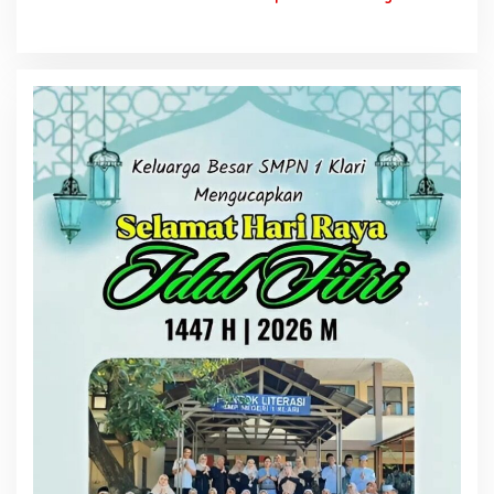
Hingga Jalan Lettu H
Kena OTT KPK Tengah
Nawawi Ghaffar
Malam
Bergelombang Sepanjang
Jalan