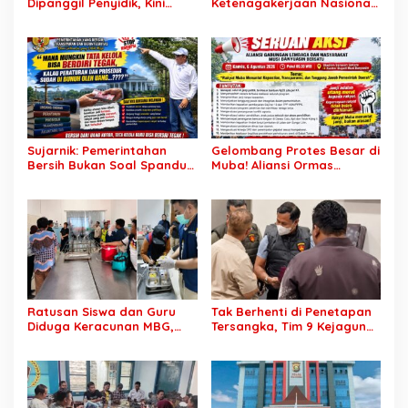
Dipanggil Penyidik, Kini
Ketenagakerjaan Nasional:
Muncul di Istana Bersama
Hampir 75 Juta Penduduk
Presiden? Publik Minta
Tercatat Belum Bekerja,
Penjelasan
Wiraswasta Jadi Penopang
Ekonomi
Sujarnik: Pemerintahan
Gelombang Protes Besar di
Bersih Bukan Soal Spanduk,
Muba! Aliansi Ormas
Tapi Keberanian Menindak
Siapkan Aksi, Tagih Janji
Tanpa Pandang Bulu
Kampanye hingga Evaluasi
OPD
Ratusan Siswa dan Guru
Tak Berhenti di Penetapan
Diduga Keracunan MBG,
Tersangka, Tim 9 Kejagung
Publik Desak Investigasi
Geledah Rumah Eks
Total: Siapa Bertanggung
Jampidsus Febrie
Jawab?
Adriansyah