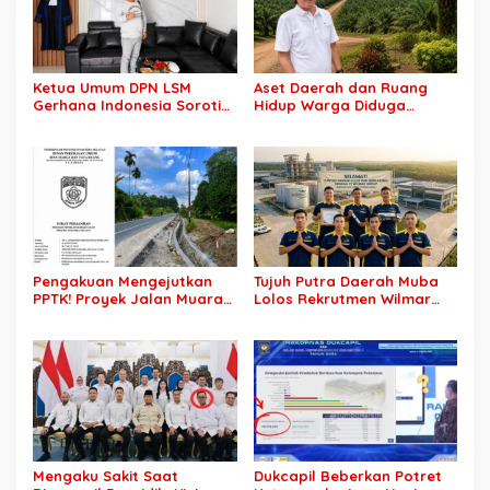
Ketua Umum DPN LSM
Aset Daerah dan Ruang
Gerhana Indonesia Soroti
Hidup Warga Diduga
Pengosongan Kios
Dicaplok Korporasi, Koalisi
Pedagang di Stasiun
Masyarakat Sipil Bongkar
Tigaraksa, Pertanyakan
Carut-Marut Tata Kelola
Legal Standing Lahan
Lahan di Muba
Pengakuan Mengejutkan
Tujuh Putra Daerah Muba
PPTK! Proyek Jalan Muara
Lolos Rekrutmen Wilmar
Dua-Simpang Sender
Group, Disnakertrans: Bukti
Rp7,46 Miliar Diduga
SDM Lokal Mampu Bersaing
Dibayar Tanpa Libatkan
di Dunia Kerja
Pejabat Teknis
Mengaku Sakit Saat
Dukcapil Beberkan Potret