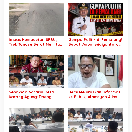
Ketua APKASI Bursa Zarnubi
Oknum Staf KPK Ikut Dijerat
Stop Pemotongan
Anggaran 2027
Imbas Kemacetan SPBU,
Gempa Politik di Pemalang!
Truk Tonase Berat Melintas
Bupati Anom Widiyantoro
Hingga Jalan Lettu H
Kena OTT KPK Tengah
Nawawi Ghaffar
Malam
Bergelombang Sepanjang
Jalan
Sengketa Agraria Desa
Demi Meluruskan Informasi
Karang Agung: Daeng
ke Publik, Alamsyah Alias
Supriyanto, S.H. Tuntut
Ustadz Coy Sampaikan
Perusahaan Realisasi 1.500
Klarifikasi atas Tuduhan
H Plasma Masyarakat dan
Mantan Istri Siri Lakukan
Ganti Rugi Rp 1,2 Triliun, PT
Tipu Gelap Rp500 Juta dan
SCK Siap Tempuh
Dugaan Pengancaman
Penyelesaian Objektif,
Sesuai Kaidah Hukum