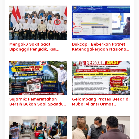
Rp7,46 Miliar Diduga
SDM Lokal Mampu Bersaing
Dibayar Tanpa Libatkan
di Dunia Kerja
Pejabat Teknis
Mengaku Sakit Saat
Dukcapil Beberkan Potret
Dipanggil Penyidik, Kini
Ketenagakerjaan Nasional:
Muncul di Istana Bersama
Hampir 75 Juta Penduduk
Presiden? Publik Minta
Tercatat Belum Bekerja,
Penjelasan
Wiraswasta Jadi Penopang
Ekonomi
Sujarnik: Pemerintahan
Gelombang Protes Besar di
Bersih Bukan Soal Spanduk,
Muba! Aliansi Ormas
Tapi Keberanian Menindak
Siapkan Aksi, Tagih Janji
Tanpa Pandang Bulu
Kampanye hingga Evaluasi
OPD