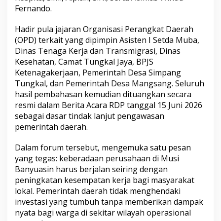
Fernando.
k
a
n
Hadir pula jajaran Organisasi Perangkat Daerah
W
(OPD) terkait yang dipimpin Asisten I Setda Muba,
a
Dinas Tenaga Kerja dan Transmigrasi, Dinas
r
Kesehatan, Camat Tungkal Jaya, BPJS
g
a
Ketenagakerjaan, Pemerintah Desa Simpang
,
Tungkal, dan Pemerintah Desa Mangsang. Seluruh
B
hasil pembahasan kemudian dituangkan secara
u
resmi dalam Berita Acara RDP tanggal 15 Juni 2026
k
a
sebagai dasar tindak lanjut pengawasan
n
pemerintah daerah.
S
e
Dalam forum tersebut, mengemuka satu pesan
k
yang tegas: keberadaan perusahaan di Musi
a
d
Banyuasin harus berjalan seiring dengan
a
peningkatan kesempatan kerja bagi masyarakat
r
lokal. Pemerintah daerah tidak menghendaki
M
investasi yang tumbuh tanpa memberikan dampak
e
nyata bagi warga di sekitar wilayah operasional
n