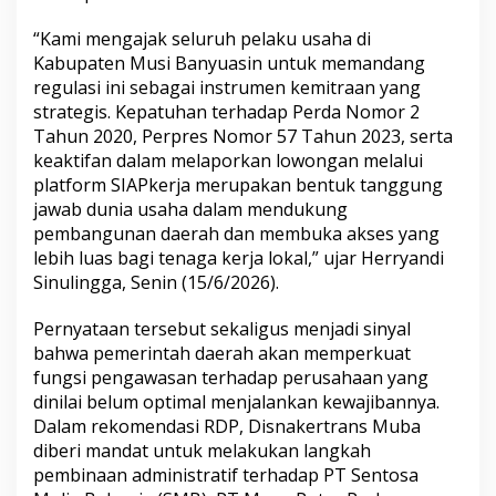
J
a
“Kami mengajak seluruh pelaku usaha di
y
Kabupaten Musi Banyuasin untuk memandang
a
d
regulasi ini sebagai instrumen kemitraan yang
a
strategis. Kepatuhan terhadap Perda Nomor 2
n
Tahun 2020, Perpres Nomor 57 Tahun 2023, serta
P
keaktifan dalam melaporkan lowongan melalui
T
M
platform SIAPkerja merupakan bentuk tanggung
P
jawab dunia usaha dalam mendukung
P
pembangunan daerah dan membuka akses yang
D
lebih luas bagi tenaga kerja lokal,” ujar Herryandi
i
Sinulingga, Senin (15/6/2026).
b
e
r
Pernyataan tersebut sekaligus menjadi sinyal
i
bahwa pemerintah daerah akan memperkuat
S
fungsi pengawasan terhadap perusahaan yang
a
dinilai belum optimal menjalankan kewajibannya.
n
k
Dalam rekomendasi RDP, Disnakertrans Muba
s
diberi mandat untuk melakukan langkah
i
pembinaan administratif terhadap PT Sentosa