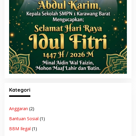
Kategori
Anggaran
(2)
Bantuan Sosial
(1)
BBM Ilegal
(1)