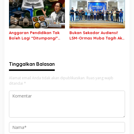
Kini Buka Jalur Khusus
Ada Dugaan Pemalsuan
Rekrutmen TNI-Polri, 784
Tanda Tangan, Aparat
Garuda Siap Sambut
Ditantang Usut Hingga
Peluang Emas
Tuntas
Anggaran Pendidikan Tak
Bukan Sekadar Audiensi!
Boleh Lagi “Ditumpangi”
LSM-Ormas Muba Tagih Aksi
MBG, DPR: Putusan MK
Nyata, Transparansi PKM
Wajib Segera Dilaksanakan!
hingga Penyelesaian
Konflik Agraria
Tinggalkan Balasan
Alamat email Anda tidak akan dipublikasikan.
Ruas yang wajib
ditandai
*