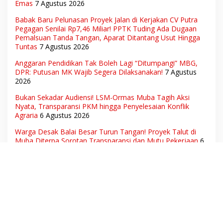
Emas
7 Agustus 2026
Babak Baru Pelunasan Proyek Jalan di Kerjakan CV Putra
Pegagan Senilai Rp7,46 Miliar! PPTK Tuding Ada Dugaan
Pemalsuan Tanda Tangan, Aparat Ditantang Usut Hingga
Tuntas
7 Agustus 2026
Anggaran Pendidikan Tak Boleh Lagi “Ditumpangi” MBG,
DPR: Putusan MK Wajib Segera Dilaksanakan!
7 Agustus
2026
Bukan Sekadar Audiensi! LSM-Ormas Muba Tagih Aksi
Nyata, Transparansi PKM hingga Penyelesaian Konflik
Agraria
6 Agustus 2026
Warga Desak Balai Besar Turun Tangan! Proyek Talut di
Muba Diterpa Sorotan Transparansi dan Mutu Pekerjaan
6
Agustus 2026
Hak Pekerja Terpenuhi, Dunia Usaha Tetap Terjaga:
Disnakertrans Muba Sukses Ciptakan Harmoni Hubungan
Industrial
6 Agustus 2026
Ketua Umum DPN LSM Gerhana Indonesia Soroti
Pengosongan Kios Pedagang di Stasiun Tigaraksa,
Pertanyakan Legal Standing Lahan
6 Agustus 2026