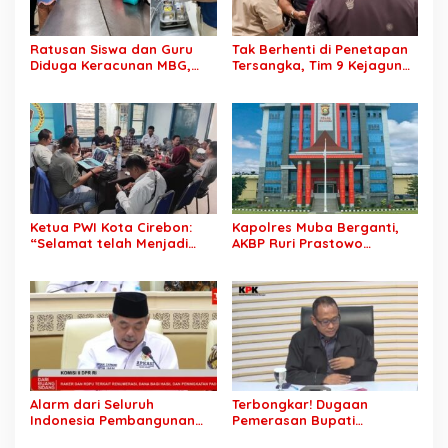
Ratusan Siswa dan Guru
Tak Berhenti di Penetapan
Diduga Keracunan MBG,
Tersangka, Tim 9 Kejagung
Publik Desak Investigasi
Geledah Rumah Eks
Total: Siapa Bertanggung
Jampidsus Febrie
Jawab?
Adriansyah
Ketua PWI Kota Cirebon:
Kapolres Muba Berganti,
“Selamat telah Menjadi
AKBP Ruri Prastowo
Wartawan Kompeten, Terus
Dimutasi ke Polda Sumsel,
Berkarya dan Jaga
AKBP Adik Listiyono Ditunjuk
Kepercayaan Masyarakat”
Pimpin Polres Muba
Alarm dari Seluruh
Terbongkar! Dugaan
Indonesia Pembangunan
Pemerasan Bupati
Daerah Terhambat: Tegas
Pemalang Berujung OTT,