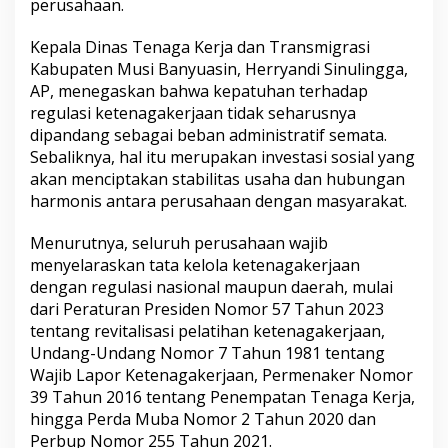
g
perusahaan.
u
n
Kepala Dinas Tenaga Kerja dan Transmigrasi
t
Kabupaten Musi Banyuasin, Herryandi Sinulingga,
u
AP, menegaskan bahwa kepatuhan terhadap
n
g
regulasi ketenagakerjaan tidak seharusnya
k
dipandang sebagai beban administratif semata.
a
Sebaliknya, hal itu merupakan investasi sosial yang
n
akan menciptakan stabilitas usaha dan hubungan
K
o
harmonis antara perusahaan dengan masyarakat.
r
p
Menurutnya, seluruh perusahaan wajib
o
menyelaraskan tata kelola ketenagakerjaan
r
dengan regulasi nasional maupun daerah, mulai
a
s
dari Peraturan Presiden Nomor 57 Tahun 2023
i
tentang revitalisasi pelatihan ketenagakerjaan,
:
Undang-Undang Nomor 7 Tahun 1981 tentang
P
Wajib Lapor Ketenagakerjaan, Permenaker Nomor
T
39 Tahun 2016 tentang Penempatan Tenaga Kerja,
U
C
hingga Perda Muba Nomor 2 Tahun 2020 dan
I
Perbup Nomor 255 Tahun 2021.