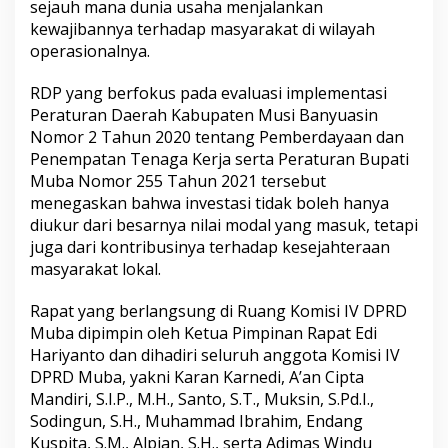
sejauh mana dunia usaha menjalankan
n
kewajibannya terhadap masyarakat di wilayah
v
operasionalnya.
e
s
t
RDP yang berfokus pada evaluasi implementasi
a
Peraturan Daerah Kabupaten Musi Banyuasin
s
Nomor 2 Tahun 2020 tentang Pemberdayaan dan
i
Penempatan Tenaga Kerja serta Peraturan Bupati
H
a
Muba Nomor 255 Tahun 2021 tersebut
r
menegaskan bahwa investasi tidak boleh hanya
u
diukur dari besarnya nilai modal yang masuk, tetapi
s
juga dari kontribusinya terhadap kesejahteraan
M
e
masyarakat lokal.
n
y
Rapat yang berlangsung di Ruang Komisi IV DPRD
e
Muba dipimpin oleh Ketua Pimpinan Rapat Edi
j
Hariyanto dan dihadiri seluruh anggota Komisi IV
a
h
DPRD Muba, yakni Karan Karnedi, A’an Cipta
t
Mandiri, S.I.P., M.H., Santo, S.T., Muksin, S.Pd.I.,
e
Sodingun, S.H., Muhammad Ibrahim, Endang
r
Kuspita, S.M., Alpian, S.H., serta Adimas Windu
a