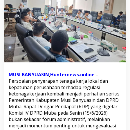
M
u
b
a
U
l
t
i
m
a
t
u
m
D
MUSI BANYUASIN
,
Hunternews.online
–
u
Persoalan penyerapan tenaga kerja lokal dan
n
kepatuhan perusahaan terhadap regulasi
i
a
ketenagakerjaan kembali menjadi perhatian serius
U
Pemerintah Kabupaten Musi Banyuasin dan DPRD
s
Muba. Rapat Dengar Pendapat (RDP) yang digelar
a
Komisi IV DPRD Muba pada Senin (15/6/2026)
h
a
bukan sekadar forum administratif, melainkan
:
menjadi momentum penting untuk mengevaluasi
I