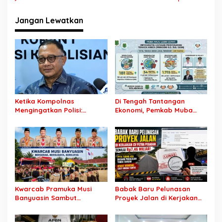
i
g
Jangan Lewatkan
a
s
i
p
o
s
Ketika Kompolnas
Di Tengah Tantangan
Mengingatkan Polisi:
Ekonomi, Pemkab Muba
Jangan Jadikan
Buka 1.930 Peluang Kerja
“Kegaduhan Siber” Alasan
bagi Warga Lokal
Menjerat Warga
Kwarcab Pramuka Musi
Babak Baru Pelunasan
Banyuasin Sambut
Proyek Jalan di Kerjakan
Gebrakan Kwarnas,
CV Putra Pegagan Senilai
Sertifikat Pramuka Garuda
Rp7,46 Miliar! PPTK Tuding