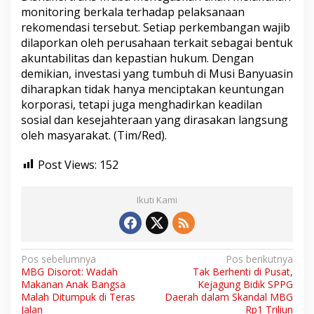
monitoring berkala terhadap pelaksanaan
rekomendasi tersebut. Setiap perkembangan wajib
dilaporkan oleh perusahaan terkait sebagai bentuk
akuntabilitas dan kepastian hukum. Dengan
demikian, investasi yang tumbuh di Musi Banyuasin
diharapkan tidak hanya menciptakan keuntungan
korporasi, tetapi juga menghadirkan keadilan
sosial dan kesejahteraan yang dirasakan langsung
oleh masyarakat. (Tim/Red).
Post Views:
152
Ikuti Kami
N
Pos sebelumnya
Pos berikutnya
MBG Disorot: Wadah
Tak Berhenti di Pusat,
a
Makanan Anak Bangsa
Kejagung Bidik SPPG
v
Malah Ditumpuk di Teras
Daerah dalam Skandal MBG
Jalan
Rp1 Triliun