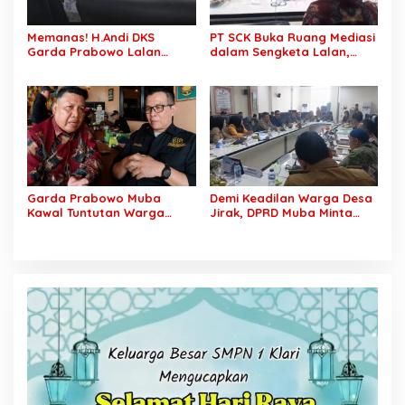
Memanas! H.Andi DKS
PT SCK Buka Ruang Mediasi
Garda Prabowo Lalan
dalam Sengketa Lalan,
Minta Konflik Agraria
DPRD Muba Desak
Dituntaskan, Operasional
Pembentukan Tim Khusus
PT SCK Diminta Dihentikan
Percepatan Penyelesaian
hingga Penuhi
Kewajibannya
Garda Prabowo Muba
Demi Keadilan Warga Desa
Kawal Tuntutan Warga
Jirak, DPRD Muba Minta
Lalan, Desak PT SCK Penuhi
Pertamina Jalankan
Kewajiban Plasma dan
Rekomendasi DLH dan
Tuntaskan Sengketa Lahan
Tuntaskan Ganti Kerugian