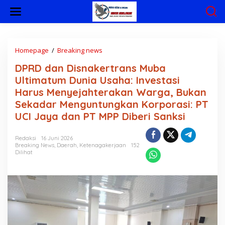
L
e
w
a
t
i
Homepage
/
Breaking news
D
k
P
DPRD dan Disnakertrans Muba
e
R
k
D
Ultimatum Dunia Usaha: Investasi
o
d
Harus Menyejahterakan Warga, Bukan
n
a
Sekadar Menguntungkan Korporasi: PT
t
n
e
D
UCI Jaya dan PT MPP Diberi Sanksi
n
i
s
Redaksi
16 Juni 2026
n
Breaking News
,
Daerah
,
Ketenagakerjaan
152
a
Dilihat
k
e
r
t
r
a
n
s