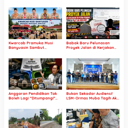
Jangan Jadikan
Buka 1.930 Peluang Kerja
“Kegaduhan Siber” Alasan
bagi Warga Lokal
Menjerat Warga
Kwarcab Pramuka Musi
Babak Baru Pelunasan
Banyuasin Sambut
Proyek Jalan di Kerjakan
Gebrakan Kwarnas,
CV Putra Pegagan Senilai
Sertifikat Pramuka Garuda
Rp7,46 Miliar! PPTK Tuding
Kini Buka Jalur Khusus
Ada Dugaan Pemalsuan
Rekrutmen TNI-Polri, 784
Tanda Tangan, Aparat
Garuda Siap Sambut
Ditantang Usut Hingga
Peluang Emas
Tuntas
Anggaran Pendidikan Tak
Bukan Sekadar Audiensi!
Boleh Lagi “Ditumpangi”
LSM-Ormas Muba Tagih Aksi
MBG, DPR: Putusan MK
Nyata, Transparansi PKM
Wajib Segera Dilaksanakan!
hingga Penyelesaian
Konflik Agraria