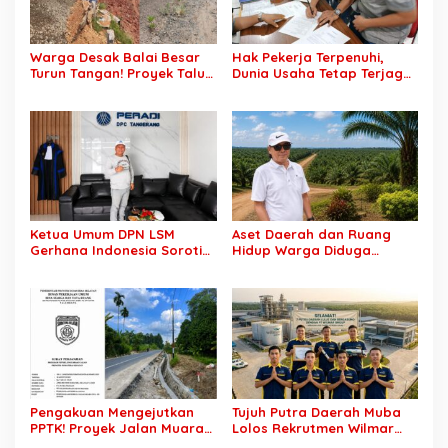
Warga Desak Balai Besar
Hak Pekerja Terpenuhi,
Turun Tangan! Proyek Talut
Dunia Usaha Tetap Terjaga:
di Muba Diterpa Sorotan
Disnakertrans Muba Sukses
Transparansi dan Mutu
Ciptakan Harmoni
Pekerjaan
Hubungan Industrial
Ketua Umum DPN LSM
Aset Daerah dan Ruang
Gerhana Indonesia Soroti
Hidup Warga Diduga
Pengosongan Kios
Dicaplok Korporasi, Koalisi
Pedagang di Stasiun
Masyarakat Sipil Bongkar
Tigaraksa, Pertanyakan
Carut-Marut Tata Kelola
Legal Standing Lahan
Lahan di Muba
Pengakuan Mengejutkan
Tujuh Putra Daerah Muba
PPTK! Proyek Jalan Muara
Lolos Rekrutmen Wilmar
Dua-Simpang Sender
Group, Disnakertrans: Bukti