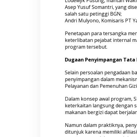
Lodewyk Pusung, mantan Wakil
Asep Yusuf Somantri, yang dis
salah satu petinggi BGN;
Andri Mulyono, Komisaris PT Y
Penetapan para tersangka men
keterlibatan pejabat internal
program tersebut.
Dugaan Penyimpangan Tata 
Selain persoalan pengadaan 
penyimpangan dalam mekanism
Pelayanan dan Pemenuhan Gizi 
Dalam konsep awal program, SP
keterkaitan langsung dengan s
makanan bergizi dapat berjalan
Namun dalam praktiknya, peny
ditunjuk karena memiliki afili