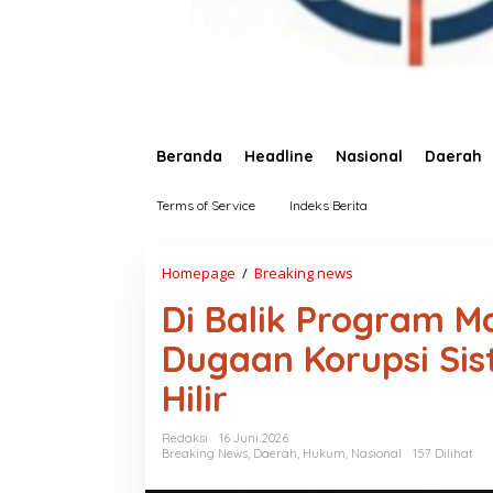
Beranda
Headline
Nasional
Daerah
Terms of Service
Indeks Berita
Homepage
/
Breaking news
D
i
Di Balik Program M
B
a
Dugaan Korupsi Sis
l
i
Hilir
k
P
r
Redaksi
16 Juni 2026
o
Breaking News
,
Daerah
,
Hukum
,
Nasional
157 Dilihat
g
r