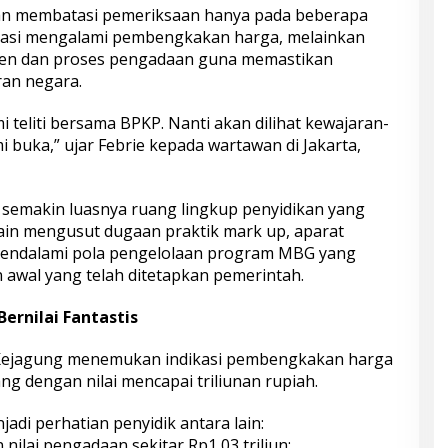
kan membatasi pemeriksaan hanya pada beberapa
ndikasi mengalami pembengkakan harga, melainkan
en dan proses pengadaan guna memastikan
an negara.
teliti bersama BPKP. Nanti akan dilihat kewajaran-
buka,” ujar Febrie kepada wartawan di Jakarta,
semakin luasnya ruang lingkup penyidikan yang
lain mengusut dugaan praktik mark up, aparat
endalami pola pengelolaan program MBG yang
 awal yang telah ditetapkan pemerintah.
rnilai Fantastis
 Kejagung menemukan indikasi pembengkakan harga
g dengan nilai mencapai triliunan rupiah.
di perhatian penyidik antara lain:
 nilai pengadaan sekitar Rp1,03 triliun;