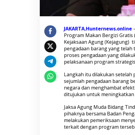
g
a
a
n
K
o
JAKARTA
,
Hunternews.online
–
r
Program Makan Bergizi Gratis
u
Kejaksaan Agung (Kejagung) t
p
pengadaan barang yang telah t
s
i
proses pengadaan yang dilakuk
S
pelaksanaan program strategis 
i
s
Langkah itu dilakukan setelah
t
sejumlah pengadaan barang be
e
m
negara dan menghambat efekti
i
ditujukan untuk meningkatkan k
k
d
Jaksa Agung Muda Bidang Tind
a
pihaknya bersama Badan Pen
r
i
melakukan pemeriksaan menye
H
terkait dengan program terseb
u