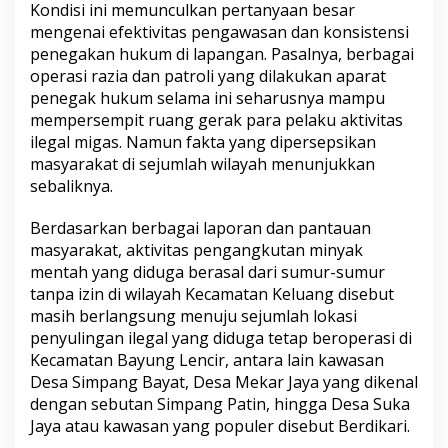
Kondisi ini memunculkan pertanyaan besar
g
mengenai efektivitas pengawasan dan konsistensi
a
l
penegakan hukum di lapangan. Pasalnya, berbagai
M
operasi razia dan patroli yang dilakukan aparat
u
penegak hukum selama ini seharusnya mampu
b
mempersempit ruang gerak para pelaku aktivitas
a
ilegal migas. Namun fakta yang dipersepsikan
M
a
masyarakat di sejumlah wilayah menunjukkan
s
sebaliknya.
i
h
Berdasarkan berbagai laporan dan pantauan
B
masyarakat, aktivitas pengangkutan minyak
e
r
mentah yang diduga berasal dari sumur-sumur
j
tanpa izin di wilayah Kecamatan Keluang disebut
a
masih berlangsung menuju sejumlah lokasi
l
penyulingan ilegal yang diduga tetap beroperasi di
a
n
Kecamatan Bayung Lencir, antara lain kawasan
Desa Simpang Bayat, Desa Mekar Jaya yang dikenal
dengan sebutan Simpang Patin, hingga Desa Suka
Jaya atau kawasan yang populer disebut Berdikari.