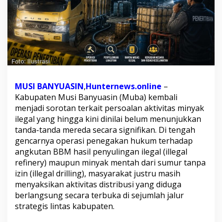
i
b
a
n
,
D
u
g
a
MUSI BANYUASIN
,
Hunternews.online
–
a
n
Kabupaten Musi Banyuasin (Muba) kembali
R
menjadi sorotan terkait persoalan aktivitas minyak
a
ilegal yang hingga kini dinilai belum menunjukkan
n
tanda-tanda mereda secara signifikan. Di tengah
t
gencarnya operasi penegakan hukum terhadap
a
i
angkutan BBM hasil penyulingan ilegal (illegal
M
refinery) maupun minyak mentah dari sumur tanpa
i
izin (illegal drilling), masyarakat justru masih
g
menyaksikan aktivitas distribusi yang diduga
a
s
berlangsung secara terbuka di sejumlah jalur
I
strategis lintas kabupaten.
l
e