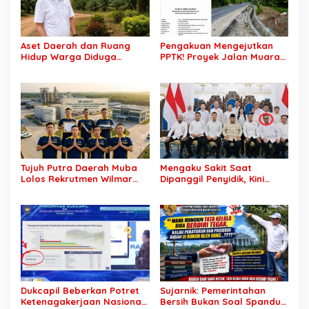
Aset Daerah dan Ruang
Pengakuan Mengejutkan
Hidup Warga Diduga
PPTK! Proyek Jalan Muara
Dicaplok Korporasi, Koalisi
Dua-Simpang Sender
Masyarakat Sipil Bongkar
Rp7,46 Miliar Diduga
Carut-Marut Tata Kelola
Dibayar Tanpa Libatkan
Lahan di Muba
Pejabat Teknis
Tujuh Putra Daerah Muba
Mengaku Sakit Saat
Lolos Rekrutmen Wilmar
Dipanggil Penyidik, Kini
Group, Disnakertrans: Bukti
Muncul di Istana Bersama
SDM Lokal Mampu Bersaing
Presiden? Publik Minta
di Dunia Kerja
Penjelasan
Dukcapil Beberkan Potret
Sujarnik: Pemerintahan
Ketenagakerjaan Nasional:
Bersih Bukan Soal Spanduk,