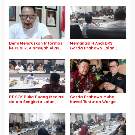
Malam
Perusahaan Realisasi 1.500
H Plasma Masyarakat dan
Ganti Rugi Rp 1,2 Triliun, PT
SCK Siap Tempuh
Penyelesaian Objektif,
Sesuai Kaidah Hukum
Demi Meluruskan Informasi
Memanas! H.Andi DKS
ke Publik, Alamsyah Alias
Garda Prabowo Lalan
Ustadz Coy Sampaikan
Minta Konflik Agraria
Klarifikasi atas Tuduhan
Dituntaskan, Operasional
Mantan Istri Siri Lakukan
PT SCK Diminta Dihentikan
Tipu Gelap Rp500 Juta dan
hingga Penuhi
Dugaan Pengancaman
Kewajibannya
PT SCK Buka Ruang Mediasi
Garda Prabowo Muba
dalam Sengketa Lalan,
Kawal Tuntutan Warga
DPRD Muba Desak
Lalan, Desak PT SCK Penuhi
Pembentukan Tim Khusus
Kewajiban Plasma dan
Percepatan Penyelesaian
Tuntaskan Sengketa Lahan