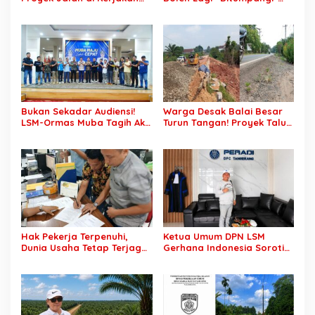
CV Putra Pegagan Senilai
MBG, DPR: Putusan MK
Rp7,46 Miliar! PPTK Tuding
Wajib Segera Dilaksanakan!
Ada Dugaan Pemalsuan
Tanda Tangan, Aparat
Ditantang Usut Hingga
Tuntas
Bukan Sekadar Audiensi!
Warga Desak Balai Besar
LSM-Ormas Muba Tagih Aksi
Turun Tangan! Proyek Talut
Nyata, Transparansi PKM
di Muba Diterpa Sorotan
hingga Penyelesaian
Transparansi dan Mutu
Konflik Agraria
Pekerjaan
Hak Pekerja Terpenuhi,
Ketua Umum DPN LSM
Dunia Usaha Tetap Terjaga:
Gerhana Indonesia Soroti
Disnakertrans Muba Sukses
Pengosongan Kios
Ciptakan Harmoni
Pedagang di Stasiun
Hubungan Industrial
Tigaraksa, Pertanyakan
Legal Standing Lahan