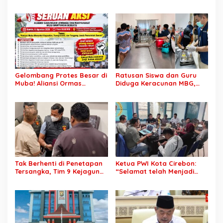
Hampir 75 Juta Penduduk
Tapi Keberanian Menindak
Tercatat Belum Bekerja,
Tanpa Pandang Bulu
Wiraswasta Jadi Penopang
Ekonomi
Gelombang Protes Besar di
Ratusan Siswa dan Guru
Muba! Aliansi Ormas
Diduga Keracunan MBG,
Siapkan Aksi, Tagih Janji
Publik Desak Investigasi
Kampanye hingga Evaluasi
Total: Siapa Bertanggung
OPD
Jawab?
Tak Berhenti di Penetapan
Ketua PWI Kota Cirebon:
Tersangka, Tim 9 Kejagung
“Selamat telah Menjadi
Geledah Rumah Eks
Wartawan Kompeten, Terus
Jampidsus Febrie
Berkarya dan Jaga
Adriansyah
Kepercayaan Masyarakat”