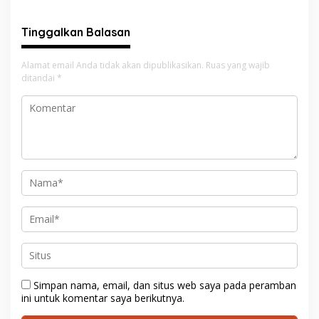
Konflik Agraria
Pekerjaan
Tinggalkan Balasan
Alamat email Anda tidak akan dipublikasikan.
Ruas yang wajib
ditandai
*
Simpan nama, email, dan situs web saya pada peramban
ini untuk komentar saya berikutnya.