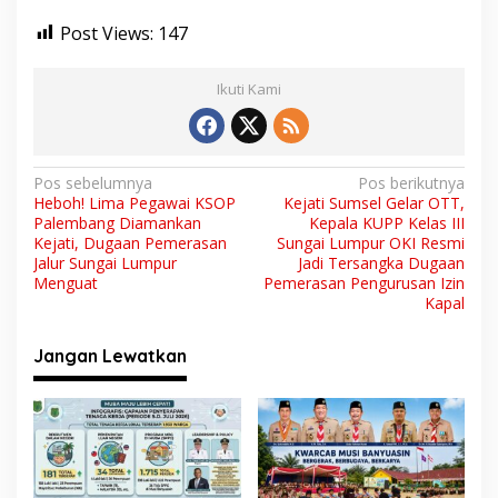
Post Views:
147
Ikuti Kami
N
Pos sebelumnya
Pos berikutnya
Heboh! Lima Pegawai KSOP
Kejati Sumsel Gelar OTT,
a
Palembang Diamankan
Kepala KUPP Kelas III
v
Kejati, Dugaan Pemerasan
Sungai Lumpur OKI Resmi
Jalur Sungai Lumpur
Jadi Tersangka Dugaan
i
Menguat
Pemerasan Pengurusan Izin
Kapal
g
a
Jangan Lewatkan
s
i
p
o