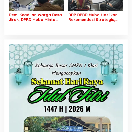
Demi Keadilan Warga Desa
RDP DPRD Muba Hasilkan
Jirak, DPRD Muba Minta
Rekomendasi Strategis,
Pertamina Jalankan
Sengketa PT SCK dan
Rekomendasi DLH dan
Warga Lalan Ditarget
Tuntaskan Ganti Kerugian
Masuk Tahap Penyelesaian
Konkret