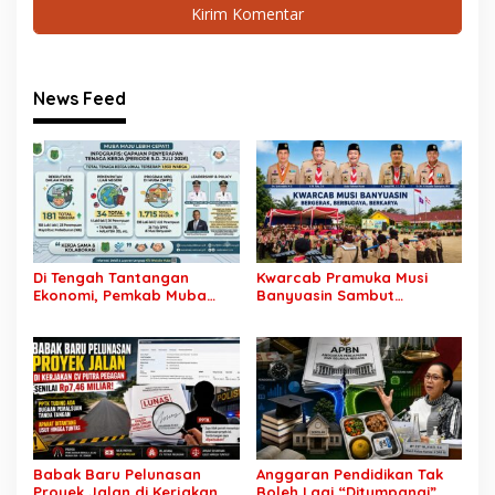
News Feed
Di Tengah Tantangan
Kwarcab Pramuka Musi
Ekonomi, Pemkab Muba
Banyuasin Sambut
Buka 1.930 Peluang Kerja
Gebrakan Kwarnas,
bagi Warga Lokal
Sertifikat Pramuka Garuda
Kini Buka Jalur Khusus
Rekrutmen TNI-Polri, 784
Garuda Siap Sambut
Peluang Emas
Babak Baru Pelunasan
Anggaran Pendidikan Tak
Proyek Jalan di Kerjakan
Boleh Lagi “Ditumpangi”