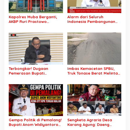
Kapolres Muba Berganti,
Alarm dari Seluruh
AKBP Ruri Prastowo
Indonesia Pembangunan
Dimutasi ke Polda Sumsel,
Daerah Terhambat: Tegas
AKBP Adik Listiyono Ditunjuk
Ketua APKASI Bursa Zarnubi
Pimpin Polres Muba
Stop Pemotongan
Anggaran 2027
Terbongkar! Dugaan
Imbas Kemacetan SPBU,
Pemerasan Bupati
Truk Tonase Berat Melintas
Pemalang Berujung OTT,
Hingga Jalan Lettu H
Oknum Staf KPK Ikut Dijerat
Nawawi Ghaffar
Bergelombang Sepanjang
Jalan
Gempa Politik di Pemalang!
Sengketa Agraria Desa
Bupati Anom Widiyantoro
Karang Agung: Daeng
Kena OTT KPK Tengah
Supriyanto, S.H. Tuntut