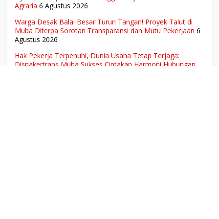
Agraria
6 Agustus 2026
Warga Desak Balai Besar Turun Tangan! Proyek Talut di
Muba Diterpa Sorotan Transparansi dan Mutu Pekerjaan
6
Agustus 2026
Hak Pekerja Terpenuhi, Dunia Usaha Tetap Terjaga:
Disnakertrans Muba Sukses Ciptakan Harmoni Hubungan
Industrial
6 Agustus 2026
Ketua Umum DPN LSM Gerhana Indonesia Soroti
Pengosongan Kios Pedagang di Stasiun Tigaraksa,
Pertanyakan Legal Standing Lahan
6 Agustus 2026
Aset Daerah dan Ruang Hidup Warga Diduga Dicaplok
Korporasi, Koalisi Masyarakat Sipil Bongkar Carut-Marut
Tata Kelola Lahan di Muba
6 Agustus 2026
Pengakuan Mengejutkan PPTK! Proyek Jalan Muara Dua-
Simpang Sender Rp7,46 Miliar Diduga Dibayar Tanpa
Libatkan Pejabat Teknis
5 Agustus 2026