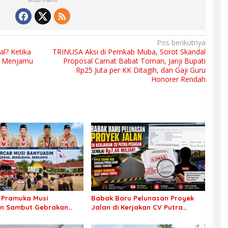
Pos berikutnya
l? Ketika
TRINUSA Aksi di Pemkab Muba, Sorot Skandal
k Menjamu
Proposal Camat Babat Toman, Janji Bupati
Rp25 Juta per KK Ditagih, dan Gaji Guru
Honorer Rendah
 Pramuka Musi
Babak Baru Pelunasan Proyek
in Sambut Gebrakan
Jalan di Kerjakan CV Putra
 Sertifikat Pramuka
Pegagan Senilai Rp7,46 Miliar!
ini Buka Jalur Khusus
PPTK Tuding Ada Dugaan