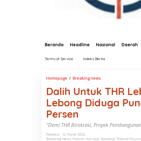
Beranda
Headline
Nasional
Daerah
Terms of Service
Indeks Berita
Homepage
/
Breaking news
D
a
Dalih Untuk THR Le
l
i
Lebong Diduga Pung
h
U
Persen
n
t
u
“Demi THR Birokrasi, Proyek Pembangunan
k
T
Redaksi
12 Maret 2026
Breaking News
,
Hukum
,
Korupsi
,
Nasional
,
Pidana Khusu
H