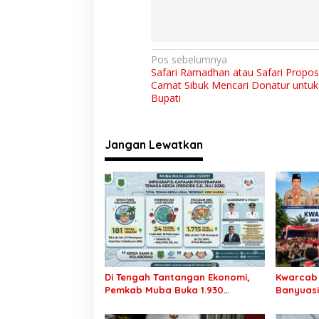
N
Pos sebelumnya
Safari Ramadhan atau Safari Proposa
a
Camat Sibuk Mencari Donatur untu
v
Bupati
i
g
Jangan Lewatkan
a
s
i
p
o
s
Di Tengah Tantangan Ekonomi,
Kwarcab
Pemkab Muba Buka 1.930
Banyuas
Peluang Kerja bagi Warga Lokal
Kwarnas,
Garuda K