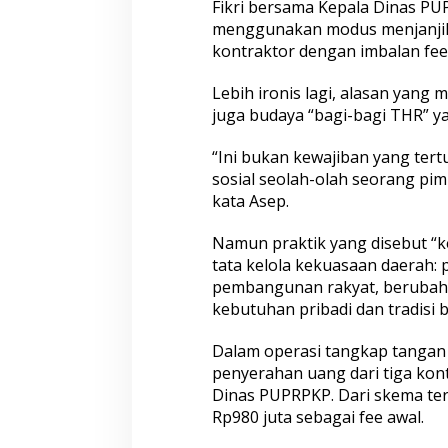
0
Fikri bersama Kepala Dinas P
-
menggunakan modus menjanjik
1
kontraktor dengan imbalan fee 
5
P
Lebih ironis lagi, alasan yan
e
r
juga budaya “bagi-bagi THR” ya
s
e
“Ini bukan kewajiban yang tert
n
sosial seolah-olah seorang p
kata Asep.
Namun praktik yang disebut “ke
tata kelola kekuasaan daerah:
pembangunan rakyat, berubah 
kebutuhan pribadi dan tradisi 
Dalam operasi tangkap tangan
penyerahan uang dari tiga kon
Dinas PUPRPKP. Dari skema ter
Rp980 juta sebagai fee awal.