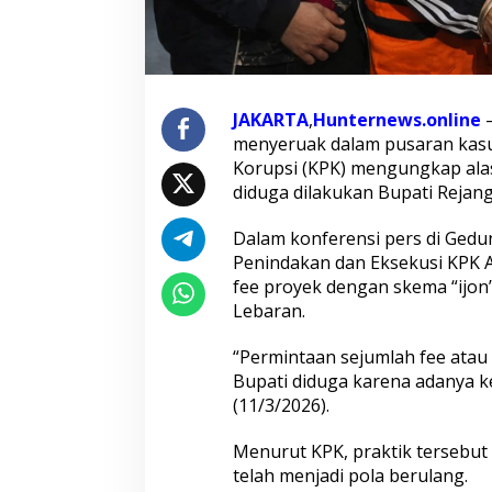
o
n
g
D
i
d
JAKARTA
,
Hunternews.online
–
u
g
menyeruak dalam pusaran kasu
a
Korupsi (KPK) mengungkap alas
P
diduga dilakukan Bupati Rejan
u
n
Dalam konferensi pers di Gedun
g
u
Penindakan dan Eksekusi KPK
t
fee proyek dengan skema “ijon
F
Lebaran.
e
e
“Permintaan sejumlah fee atau 
P
r
Bupati diduga karena adanya k
o
(11/3/2026).
y
e
Menurut KPK, praktik tersebut 
k
telah menjadi pola berulang.
1