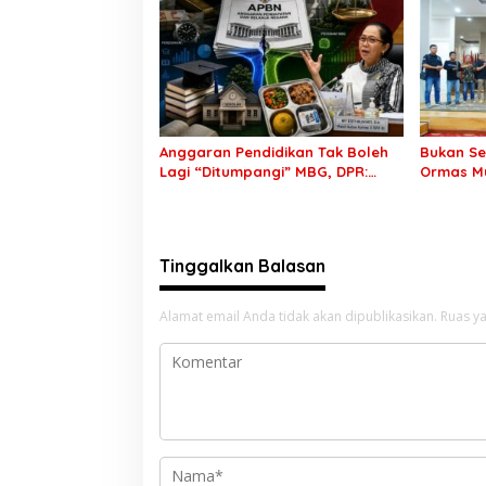
Rekrutme
Siap Sam
Anggaran Pendidikan Tak Boleh
Bukan Se
Lagi “Ditumpangi” MBG, DPR:
Ormas Mu
Putusan MK Wajib Segera
Transpar
Dilaksanakan!
Penyeles
Tinggalkan Balasan
Alamat email Anda tidak akan dipublikasikan.
Ruas ya