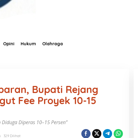
Opini
Hukum
Olahraga
baran, Bupati Rejang
ut Fee Proyek 10-15
 Diduga Diperas 10–15 Persen”
s
329 Dilihat