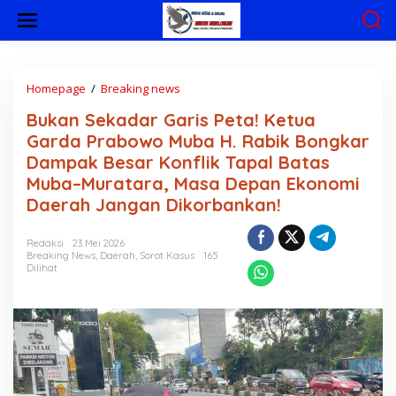
L
e
w
a
t
i
Homepage
/
Breaking news
B
k
u
Bukan Sekadar Garis Peta! Ketua
e
k
k
a
Garda Prabowo Muba H. Rabik Bongkar
o
n
Dampak Besar Konflik Tapal Batas
n
S
Muba–Muratara, Masa Depan Ekonomi
t
e
e
k
Daerah Jangan Dikorbankan!
n
a
d
Redaksi
23 Mei 2026
a
Breaking News
,
Daerah
,
Sorot Kasus
165
r
Dilihat
G
a
r
i
s
P
e
t