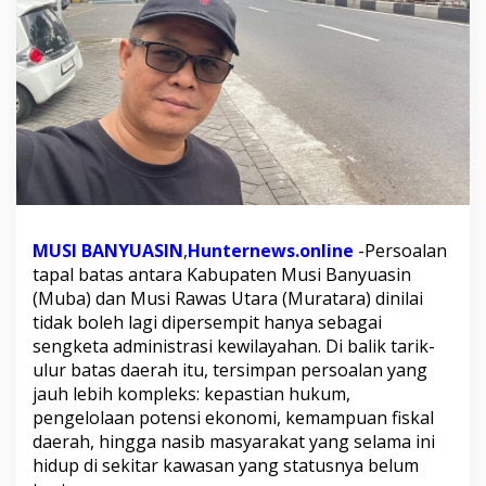
a
!
K
e
t
u
a
G
a
r
d
a
P
MUSI BANYUASIN
,
Hunternews.online
-Persoalan
r
tapal batas antara Kabupaten Musi Banyuasin
a
(Muba) dan Musi Rawas Utara (Muratara) dinilai
b
tidak boleh lagi dipersempit hanya sebagai
o
sengketa administrasi kewilayahan. Di balik tarik-
w
o
ulur batas daerah itu, tersimpan persoalan yang
M
jauh lebih kompleks: kepastian hukum,
u
pengelolaan potensi ekonomi, kemampuan fiskal
b
daerah, hingga nasib masyarakat yang selama ini
a
H
hidup di sekitar kawasan yang statusnya belum
.