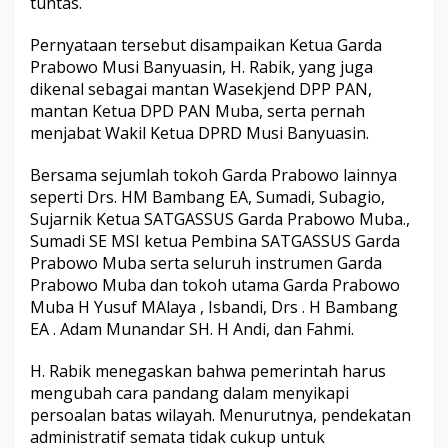
tuntas.
R
a
Pernyataan tersebut disampaikan Ketua Garda
b
Prabowo Musi Banyuasin, H. Rabik, yang juga
i
k
dikenal sebagai mantan Wasekjend DPP PAN,
B
mantan Ketua DPD PAN Muba, serta pernah
o
menjabat Wakil Ketua DPRD Musi Banyuasin.
n
g
Bersama sejumlah tokoh Garda Prabowo lainnya
k
a
seperti Drs. HM Bambang EA, Sumadi, Subagio,
r
Sujarnik Ketua SATGASSUS Garda Prabowo Muba.,
D
Sumadi SE MSI ketua Pembina SATGASSUS Garda
a
Prabowo Muba serta seluruh instrumen Garda
m
Prabowo Muba dan tokoh utama Garda Prabowo
p
a
Muba H Yusuf MAlaya , Isbandi, Drs . H Bambang
k
EA . Adam Munandar SH. H Andi, dan Fahmi.
B
e
H. Rabik menegaskan bahwa pemerintah harus
s
mengubah cara pandang dalam menyikapi
a
r
persoalan batas wilayah. Menurutnya, pendekatan
K
administratif semata tidak cukup untuk
o