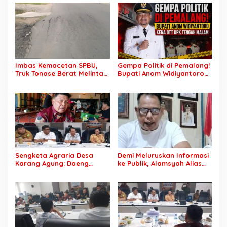
Stop Pemotongan
Anggaran 2027
Imbas Kemacetan SPBU,
Gempa Politik di Pemalang!
Truk Tonase Berat Melintas
Bupati Anom Widiyantoro
Hingga Jalan Lettu H
Kena OTT KPK Tengah
Nawawi Ghaffar
Malam
Bergelombang Sepanjang
Jalan
Sengketa Agraria Desa
Demi Meluruskan Informasi
Karang Agung: Daeng
ke Publik, Alamsyah Alias
Supriyanto, S.H. Tuntut
Ustadz Coy Sampaikan
Perusahaan Realisasi 1.500
Klarifikasi atas Tuduhan
H Plasma Masyarakat dan
Mantan Istri Siri Lakukan
Ganti Rugi Rp 1,2 Triliun, PT
Tipu Gelap Rp500 Juta dan
SCK Siap Tempuh
Dugaan Pengancaman
Penyelesaian Objektif,
Sesuai Kaidah Hukum