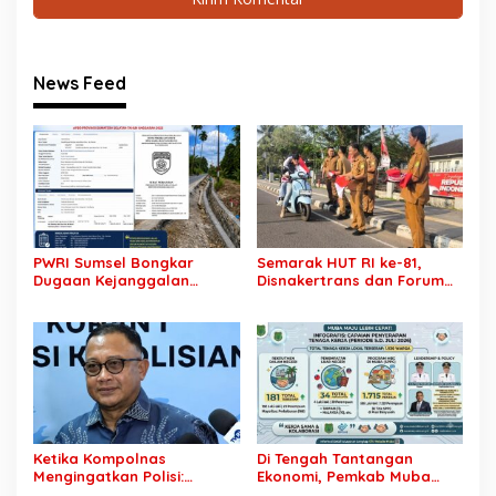
News Feed
PWRI Sumsel Bongkar
Semarak HUT RI ke-81,
Dugaan Kejanggalan
Disnakertrans dan Forum
Proyek Jalan Rp7,46 Miliar
HRD Muba Turun ke Jalan
Dinas PU BMTR, Tender CV
Bagikan 81 Bendera Merah
Putra Pegagan hingga
Putih
Pencairan Dana Diminta
Diaudit
Ketika Kompolnas
Di Tengah Tantangan
Mengingatkan Polisi:
Ekonomi, Pemkab Muba
Jangan Jadikan
Buka 1.930 Peluang Kerja