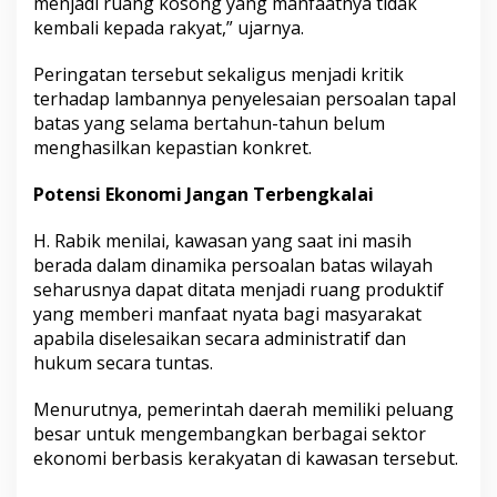
menjadi ruang kosong yang manfaatnya tidak
a
h
kembali kepada rakyat,” ujarnya.
J
a
Peringatan tersebut sekaligus menjadi kritik
n
terhadap lambannya penyelesaian persoalan tapal
g
batas yang selama bertahun-tahun belum
a
n
menghasilkan kepastian konkret.
D
i
Potensi Ekonomi Jangan Terbengkalai
k
o
H. Rabik menilai, kawasan yang saat ini masih
r
b
berada dalam dinamika persoalan batas wilayah
a
seharusnya dapat ditata menjadi ruang produktif
n
yang memberi manfaat nyata bagi masyarakat
k
apabila diselesaikan secara administratif dan
a
hukum secara tuntas.
n
!
Menurutnya, pemerintah daerah memiliki peluang
besar untuk mengembangkan berbagai sektor
ekonomi berbasis kerakyatan di kawasan tersebut.