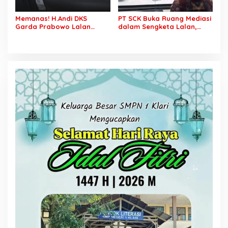
Memanas! H.Andi DKS
PT SCK Buka Ruang Mediasi
Garda Prabowo Lalan
dalam Sengketa Lalan,
Minta Konflik Agraria
DPRD Muba Desak
Dituntaskan, Operasional
Pembentukan Tim Khusus
PT SCK Diminta Dihentikan
Percepatan Penyelesaian
hingga Penuhi
Kewajibannya