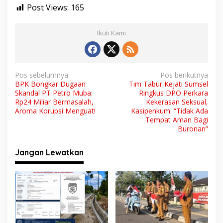
Post Views:
165
Ikuti Kami
N
Pos sebelumnya
Pos berikutnya
BPK Bongkar Dugaan
Tim Tabur Kejati Sumsel
a
Skandal PT Petro Muba:
Ringkus DPO Perkara
v
Rp24 Miliar Bermasalah,
Kekerasan Seksual,
Aroma Korupsi Menguat!
Kasipenkum: “Tidak Ada
i
Tempat Aman Bagi
Buronan”
g
a
Jangan Lewatkan
s
i
p
o
s