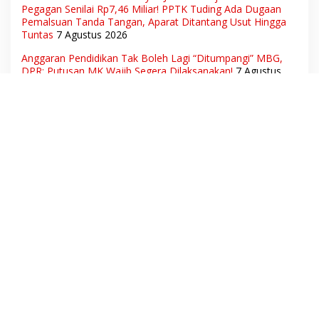
Pegagan Senilai Rp7,46 Miliar! PPTK Tuding Ada Dugaan
Pemalsuan Tanda Tangan, Aparat Ditantang Usut Hingga
Tuntas
7 Agustus 2026
Anggaran Pendidikan Tak Boleh Lagi “Ditumpangi” MBG,
DPR: Putusan MK Wajib Segera Dilaksanakan!
7 Agustus
2026
Bukan Sekadar Audiensi! LSM-Ormas Muba Tagih Aksi
Nyata, Transparansi PKM hingga Penyelesaian Konflik
Agraria
6 Agustus 2026
Warga Desak Balai Besar Turun Tangan! Proyek Talut di
Muba Diterpa Sorotan Transparansi dan Mutu Pekerjaan
6
Agustus 2026
Hak Pekerja Terpenuhi, Dunia Usaha Tetap Terjaga:
Disnakertrans Muba Sukses Ciptakan Harmoni Hubungan
Industrial
6 Agustus 2026