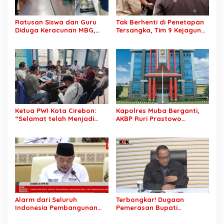
Ratusan Siswa dan Guru
Tak Berhenti di Penetapan
Diduga Keracunan MBG,
Tersangka, Tim 9 Kejagung
Publik Desak Investigasi
Geledah Rumah Eks
Total: Siapa Bertanggung
Jampidsus Febrie
Jawab?
Adriansyah
Ketua PWI Kota Cirebon:
Kapolres Muba Berganti,
“Selamat telah Menjadi
AKBP Ruri Prastowo
Wartawan Kompeten, Terus
Dimutasi ke Polda Sumsel,
Berkarya dan Jaga
AKBP Adik Listiyono Ditunjuk
Kepercayaan Masyarakat”
Pimpin Polres Muba
Alarm dari Seluruh
Terbongkar! Dugaan
Indonesia Pembangunan
Pemerasan Bupati
Daerah Terhambat: Tegas
Pemalang Berujung OTT,
Ketua APKASI Bursa Zarnubi
Oknum Staf KPK Ikut Dijerat