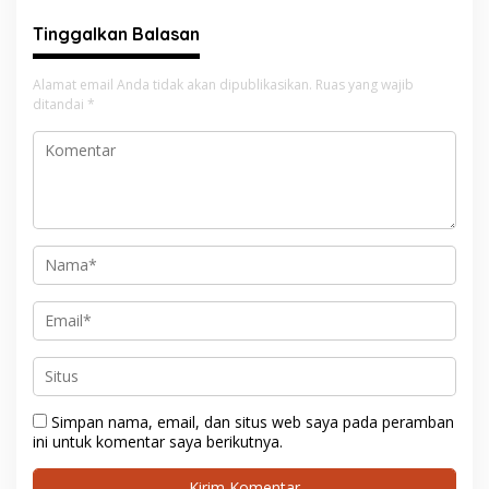
Rekrutmen TNI-Polri, 784
Tanda Tangan, Aparat
Tinggalkan Balasan
Garuda Siap Sambut
Ditantang Usut Hingga
Peluang Emas
Tuntas
Alamat email Anda tidak akan dipublikasikan.
Ruas yang wajib
ditandai
*
Simpan nama, email, dan situs web saya pada peramban
ini untuk komentar saya berikutnya.