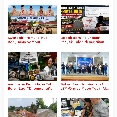
“Kegaduhan Siber” Alasan
bagi Warga Lokal
Menjerat Warga
Kwarcab Pramuka Musi
Babak Baru Pelunasan
Banyuasin Sambut
Proyek Jalan di Kerjakan
Gebrakan Kwarnas,
CV Putra Pegagan Senilai
Sertifikat Pramuka Garuda
Rp7,46 Miliar! PPTK Tuding
Kini Buka Jalur Khusus
Ada Dugaan Pemalsuan
Rekrutmen TNI-Polri, 784
Tanda Tangan, Aparat
Garuda Siap Sambut
Ditantang Usut Hingga
Peluang Emas
Tuntas
Anggaran Pendidikan Tak
Bukan Sekadar Audiensi!
Boleh Lagi “Ditumpangi”
LSM-Ormas Muba Tagih Aksi
MBG, DPR: Putusan MK
Nyata, Transparansi PKM
Wajib Segera Dilaksanakan!
hingga Penyelesaian
Konflik Agraria