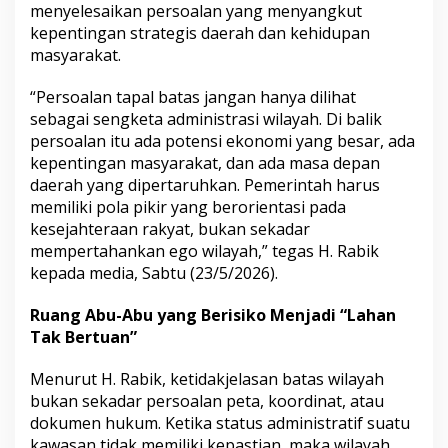
menyelesaikan persoalan yang menyangkut
n
kepentingan strategis daerah dan kehidupan
f
l
masyarakat.
i
k
“Persoalan tapal batas jangan hanya dilihat
T
sebagai sengketa administrasi wilayah. Di balik
a
persoalan itu ada potensi ekonomi yang besar, ada
p
a
kepentingan masyarakat, dan ada masa depan
l
daerah yang dipertaruhkan. Pemerintah harus
B
memiliki pola pikir yang berorientasi pada
a
kesejahteraan rakyat, bukan sekadar
t
mempertahankan ego wilayah,” tegas H. Rabik
a
s
kepada media, Sabtu (23/5/2026).
M
u
Ruang Abu-Abu yang Berisiko Menjadi “Lahan
b
Tak Bertuan”
a
–
M
Menurut H. Rabik, ketidakjelasan batas wilayah
u
bukan sekadar persoalan peta, koordinat, atau
r
dokumen hukum. Ketika status administratif suatu
a
kawasan tidak memiliki kepastian, maka wilayah