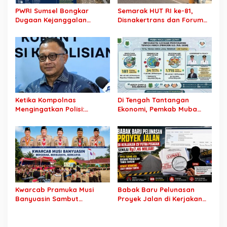
PWRI Sumsel Bongkar
Semarak HUT RI ke-81,
Dugaan Kejanggalan
Disnakertrans dan Forum
Proyek Jalan Rp7,46 Miliar
HRD Muba Turun ke Jalan
Dinas PU BMTR, Tender CV
Bagikan 81 Bendera Merah
Putra Pegagan hingga
Putih
Pencairan Dana Diminta
Diaudit
Ketika Kompolnas
Di Tengah Tantangan
Mengingatkan Polisi:
Ekonomi, Pemkab Muba
Jangan Jadikan
Buka 1.930 Peluang Kerja
“Kegaduhan Siber” Alasan
bagi Warga Lokal
Menjerat Warga
Kwarcab Pramuka Musi
Babak Baru Pelunasan
Banyuasin Sambut
Proyek Jalan di Kerjakan
Gebrakan Kwarnas,
CV Putra Pegagan Senilai
Sertifikat Pramuka Garuda
Rp7,46 Miliar! PPTK Tuding
Kini Buka Jalur Khusus
Ada Dugaan Pemalsuan