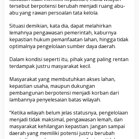
t
tersebut berpotensi berubah menjadi ruang abu-
a
r
abu yang rawan persoalan tata kelola.
a
,
Situasi demikian, kata dia, dapat melahirkan
M
lemahnya pengawasan pemerintah, kaburnya
a
kepastian hukum pemanfaatan lahan, hingga tidak
s
a
optimalnya pengelolaan sumber daya daerah.
D
e
Dalam kondisi seperti itu, pihak yang paling rentan
p
terdampak justru masyarakat kecil.
a
n
E
Masyarakat yang membutuhkan akses lahan,
k
kepastian usaha, maupun dukungan
o
pembangunan berpotensi menjadi korban dari
n
lambannya penyelesaian batas wilayah.
o
m
i
“Ketika wilayah belum jelas statusnya, pengelolaan
D
menjadi tidak maksimal, pengawasan lemah, dan
a
masyarakat kehilangan kepastian. Jangan sampai
e
daerah yang memiliki potensi justru berubah
r