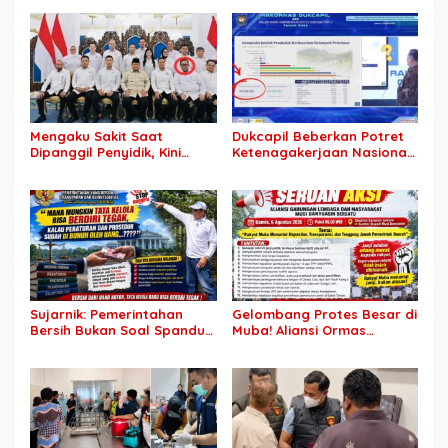
Rp7,46 Miliar Diduga
SDM Lokal Mampu Bersaing
Dibayar Tanpa Libatkan
di Dunia Kerja
Pejabat Teknis
Mengaku Sakit Saat
Dukcapil Beberkan Potret
Dipanggil Penyidik, Kini
Ketenagakerjaan Nasional:
Muncul di Istana Bersama
Hampir 75 Juta Penduduk
Presiden? Publik Minta
Tercatat Belum Bekerja,
Penjelasan
Wiraswasta Jadi Penopang
Ekonomi
Sujarnik: Pemerintahan
Gelombang Protes Besar di
Bersih Bukan Soal Spanduk,
Muba! Aliansi Ormas
Tapi Keberanian Menindak
Siapkan Aksi, Tagih Janji
Tanpa Pandang Bulu
Kampanye hingga Evaluasi
OPD