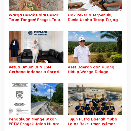
Warga Desak Balai Besar
Hak Pekerja Terpenuhi,
Turun Tangan! Proyek Talut
Dunia Usaha Tetap Terjaga:
di Muba Diterpa Sorotan
Disnakertrans Muba Sukses
Transparansi dan Mutu
Ciptakan Harmoni
Pekerjaan
Hubungan Industrial
Ketua Umum DPN LSM
Aset Daerah dan Ruang
Gerhana Indonesia Soroti
Hidup Warga Diduga
Pengosongan Kios
Dicaplok Korporasi, Koalisi
Pedagang di Stasiun
Masyarakat Sipil Bongkar
Tigaraksa, Pertanyakan
Carut-Marut Tata Kelola
Legal Standing Lahan
Lahan di Muba
Pengakuan Mengejutkan
Tujuh Putra Daerah Muba
PPTK! Proyek Jalan Muara
Lolos Rekrutmen Wilmar
Dua-Simpang Sender
Group, Disnakertrans: Bukti