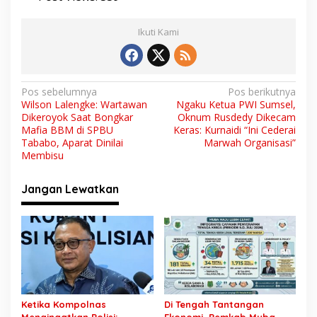
Ikuti Kami
N
Pos sebelumnya
Pos berikutnya
Wilson Lalengke: Wartawan
Ngaku Ketua PWI Sumsel,
a
Dikeroyok Saat Bongkar
Oknum Rusdedy Dikecam
v
Mafia BBM di SPBU
Keras: Kurnaidi “Ini Cederai
Tababo, Aparat Dinilai
Marwah Organisasi”
i
Membisu
g
Jangan Lewatkan
a
s
i
p
o
s
Ketika Kompolnas
Di Tengah Tantangan
Mengingatkan Polisi:
Ekonomi, Pemkab Muba