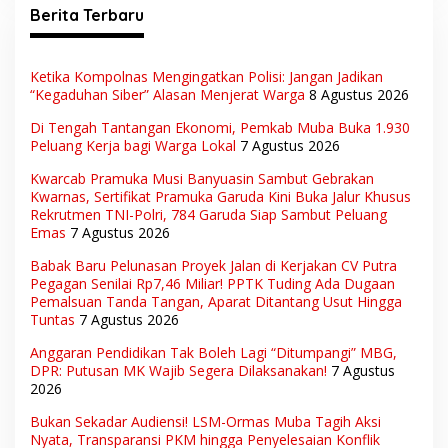
Berita Terbaru
Ketika Kompolnas Mengingatkan Polisi: Jangan Jadikan
“Kegaduhan Siber” Alasan Menjerat Warga
8 Agustus 2026
Di Tengah Tantangan Ekonomi, Pemkab Muba Buka 1.930
Peluang Kerja bagi Warga Lokal
7 Agustus 2026
Kwarcab Pramuka Musi Banyuasin Sambut Gebrakan
Kwarnas, Sertifikat Pramuka Garuda Kini Buka Jalur Khusus
Rekrutmen TNI-Polri, 784 Garuda Siap Sambut Peluang
Emas
7 Agustus 2026
Babak Baru Pelunasan Proyek Jalan di Kerjakan CV Putra
Pegagan Senilai Rp7,46 Miliar! PPTK Tuding Ada Dugaan
Pemalsuan Tanda Tangan, Aparat Ditantang Usut Hingga
Tuntas
7 Agustus 2026
Anggaran Pendidikan Tak Boleh Lagi “Ditumpangi” MBG,
DPR: Putusan MK Wajib Segera Dilaksanakan!
7 Agustus
2026
Bukan Sekadar Audiensi! LSM-Ormas Muba Tagih Aksi
Nyata, Transparansi PKM hingga Penyelesaian Konflik