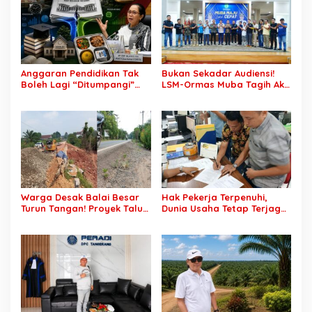
Rekrutmen TNI-Polri, 784
Tanda Tangan, Aparat
Garuda Siap Sambut
Ditantang Usut Hingga
Peluang Emas
Tuntas
Anggaran Pendidikan Tak
Bukan Sekadar Audiensi!
Boleh Lagi “Ditumpangi”
LSM-Ormas Muba Tagih Aksi
MBG, DPR: Putusan MK
Nyata, Transparansi PKM
Wajib Segera Dilaksanakan!
hingga Penyelesaian
Konflik Agraria
Warga Desak Balai Besar
Hak Pekerja Terpenuhi,
Turun Tangan! Proyek Talut
Dunia Usaha Tetap Terjaga:
di Muba Diterpa Sorotan
Disnakertrans Muba Sukses
Transparansi dan Mutu
Ciptakan Harmoni
Pekerjaan
Hubungan Industrial