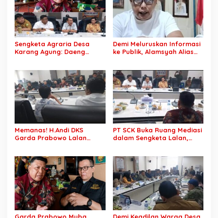
Sengketa Agraria Desa
Demi Meluruskan Informasi
Karang Agung: Daeng
ke Publik, Alamsyah Alias
Supriyanto, S.H. Tuntut
Ustadz Coy Sampaikan
Perusahaan Realisasi 1.500
Klarifikasi atas Tuduhan
H Plasma Masyarakat dan
Mantan Istri Siri Lakukan
Ganti Rugi Rp 1,2 Triliun, PT
Tipu Gelap Rp500 Juta dan
SCK Siap Tempuh
Dugaan Pengancaman
Penyelesaian Objektif,
Sesuai Kaidah Hukum
Memanas! H.Andi DKS
PT SCK Buka Ruang Mediasi
Garda Prabowo Lalan
dalam Sengketa Lalan,
Minta Konflik Agraria
DPRD Muba Desak
Dituntaskan, Operasional
Pembentukan Tim Khusus
PT SCK Diminta Dihentikan
Percepatan Penyelesaian
hingga Penuhi
Kewajibannya
Garda Prabowo Muba
Demi Keadilan Warga Desa