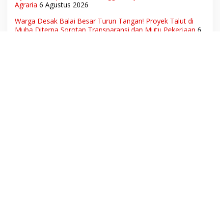
Agraria
6 Agustus 2026
Warga Desak Balai Besar Turun Tangan! Proyek Talut di
Muba Diterpa Sorotan Transparansi dan Mutu Pekerjaan
6
Agustus 2026
Hak Pekerja Terpenuhi, Dunia Usaha Tetap Terjaga:
Disnakertrans Muba Sukses Ciptakan Harmoni Hubungan
Industrial
6 Agustus 2026
Ketua Umum DPN LSM Gerhana Indonesia Soroti
Pengosongan Kios Pedagang di Stasiun Tigaraksa,
Pertanyakan Legal Standing Lahan
6 Agustus 2026
Aset Daerah dan Ruang Hidup Warga Diduga Dicaplok
Korporasi, Koalisi Masyarakat Sipil Bongkar Carut-Marut
Tata Kelola Lahan di Muba
6 Agustus 2026