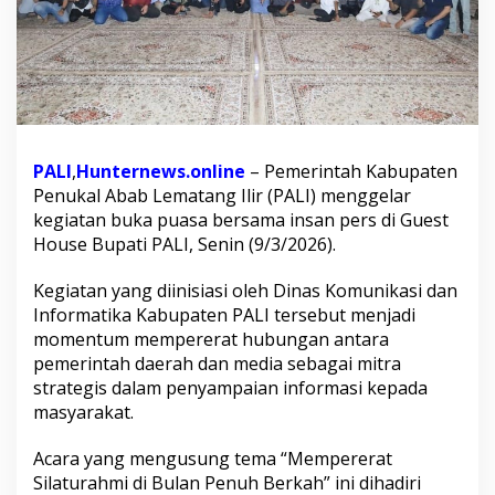
n
P
e
r
s
,
B
u
PALI
,
Hunternews.online
– Pemerintah Kabupaten
p
a
Penukal Abab Lematang Ilir (PALI) menggelar
t
kegiatan buka puasa bersama insan pers di Guest
i
House Bupati PALI, Senin (9/3/2026).
P
A
Kegiatan yang diinisiasi oleh Dinas Komunikasi dan
L
I
Informatika Kabupaten PALI tersebut menjadi
P
momentum mempererat hubungan antara
e
pemerintah daerah dan media sebagai mitra
r
strategis dalam penyampaian informasi kepada
e
masyarakat.
r
a
t
Acara yang mengusung tema “Mempererat
S
Silaturahmi di Bulan Penuh Berkah” ini dihadiri
i