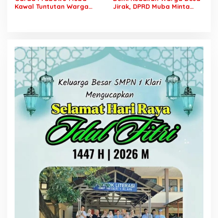
Kawal Tuntutan Warga
Jirak, DPRD Muba Minta
Lalan, Desak PT SCK Penuhi
Pertamina Jalankan
Kewajiban Plasma dan
Rekomendasi DLH dan
Tuntaskan Sengketa Lahan
Tuntaskan Ganti Kerugian