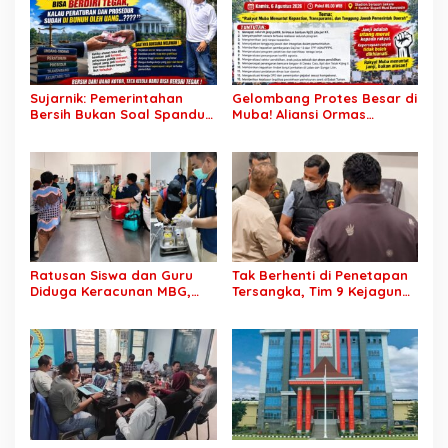
Sujarnik: Pemerintahan
Gelombang Protes Besar di
Bersih Bukan Soal Spanduk,
Muba! Aliansi Ormas
Tapi Keberanian Menindak
Siapkan Aksi, Tagih Janji
Tanpa Pandang Bulu
Kampanye hingga Evaluasi
OPD
Ratusan Siswa dan Guru
Tak Berhenti di Penetapan
Diduga Keracunan MBG,
Tersangka, Tim 9 Kejagung
Publik Desak Investigasi
Geledah Rumah Eks
Total: Siapa Bertanggung
Jampidsus Febrie
Jawab?
Adriansyah