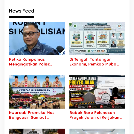
News Feed
Ketika Kompolnas
Di Tengah Tantangan
Mengingatkan Polisi:
Ekonomi, Pemkab Muba
Jangan Jadikan
Buka 1.930 Peluang Kerja
“Kegaduhan Siber” Alasan
bagi Warga Lokal
Menjerat Warga
Kwarcab Pramuka Musi
Babak Baru Pelunasan
Banyuasin Sambut
Proyek Jalan di Kerjakan
Gebrakan Kwarnas,
CV Putra Pegagan Senilai
Sertifikat Pramuka Garuda
Rp7,46 Miliar! PPTK Tuding
Kini Buka Jalur Khusus
Ada Dugaan Pemalsuan