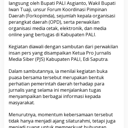
langsung oleh Bupati PALI Asgianto, Wakil Bupati
l
Iwan Tuaji, unsur Forum Koordinasi Pimpinan
a
t
Daerah (Forkopimda), sejumlah kepala organisasi
u
perangkat daerah (OPD), serta perwakilan
r
organisasi media cetak, elektronik, dan media
a
online yang bertugas di Kabupaten PALI.
h
m
i
Kegiatan diawali dengan sambutan dari perwakilan
d
insan pers yang disampaikan Ketua Pro Jurnalis
e
Media Siber (PJS) Kabupaten PALI, Edi Saputra.
n
g
Dalam sambutannya, ia menilai kegiatan buka
a
n
puasa bersama tersebut merupakan bentuk
M
perhatian pemerintah daerah terhadap para
e
jurnalis yang selama ini menjalankan tugas
d
menyampaikan berbagai informasi kepada
i
a
masyarakat.
Menurutnya, momentum kebersamaan tersebut
tidak hanya menjadi ajang silaturahmi, tetapi juga
menjadi ruang untuk memperkuat hubungan