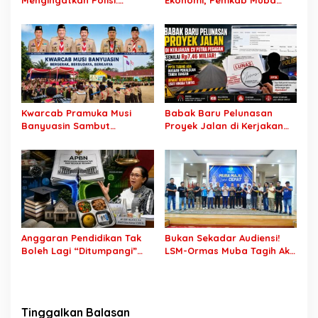
Jangan Jadikan
Buka 1.930 Peluang Kerja
“Kegaduhan Siber” Alasan
bagi Warga Lokal
Menjerat Warga
Kwarcab Pramuka Musi
Babak Baru Pelunasan
Banyuasin Sambut
Proyek Jalan di Kerjakan
Gebrakan Kwarnas,
CV Putra Pegagan Senilai
Sertifikat Pramuka Garuda
Rp7,46 Miliar! PPTK Tuding
Kini Buka Jalur Khusus
Ada Dugaan Pemalsuan
Rekrutmen TNI-Polri, 784
Tanda Tangan, Aparat
Garuda Siap Sambut
Ditantang Usut Hingga
Peluang Emas
Tuntas
Anggaran Pendidikan Tak
Bukan Sekadar Audiensi!
Boleh Lagi “Ditumpangi”
LSM-Ormas Muba Tagih Aksi
MBG, DPR: Putusan MK
Nyata, Transparansi PKM
Wajib Segera Dilaksanakan!
hingga Penyelesaian
Konflik Agraria
Tinggalkan Balasan