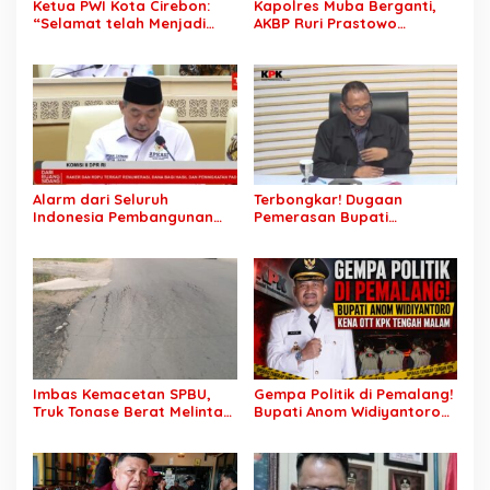
Ketua PWI Kota Cirebon:
Kapolres Muba Berganti,
“Selamat telah Menjadi
AKBP Ruri Prastowo
Wartawan Kompeten, Terus
Dimutasi ke Polda Sumsel,
Berkarya dan Jaga
AKBP Adik Listiyono Ditunjuk
Kepercayaan Masyarakat”
Pimpin Polres Muba
Alarm dari Seluruh
Terbongkar! Dugaan
Indonesia Pembangunan
Pemerasan Bupati
Daerah Terhambat: Tegas
Pemalang Berujung OTT,
Ketua APKASI Bursa Zarnubi
Oknum Staf KPK Ikut Dijerat
Stop Pemotongan
Anggaran 2027
Imbas Kemacetan SPBU,
Gempa Politik di Pemalang!
Truk Tonase Berat Melintas
Bupati Anom Widiyantoro
Hingga Jalan Lettu H
Kena OTT KPK Tengah
Nawawi Ghaffar
Malam
Bergelombang Sepanjang
Jalan