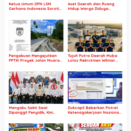
Ketua Umum DPN LSM
Aset Daerah dan Ruang
Gerhana Indonesia Soroti
Hidup Warga Diduga
Pengosongan Kios
Dicaplok Korporasi, Koalisi
Pedagang di Stasiun
Masyarakat Sipil Bongkar
Tigaraksa, Pertanyakan
Carut-Marut Tata Kelola
Legal Standing Lahan
Lahan di Muba
Pengakuan Mengejutkan
Tujuh Putra Daerah Muba
PPTK! Proyek Jalan Muara
Lolos Rekrutmen Wilmar
Dua-Simpang Sender
Group, Disnakertrans: Bukti
Rp7,46 Miliar Diduga
SDM Lokal Mampu Bersaing
Dibayar Tanpa Libatkan
di Dunia Kerja
Pejabat Teknis
Mengaku Sakit Saat
Dukcapil Beberkan Potret
Dipanggil Penyidik, Kini
Ketenagakerjaan Nasional:
Muncul di Istana Bersama
Hampir 75 Juta Penduduk
Presiden? Publik Minta
Tercatat Belum Bekerja,
Penjelasan
Wiraswasta Jadi Penopang
Ekonomi