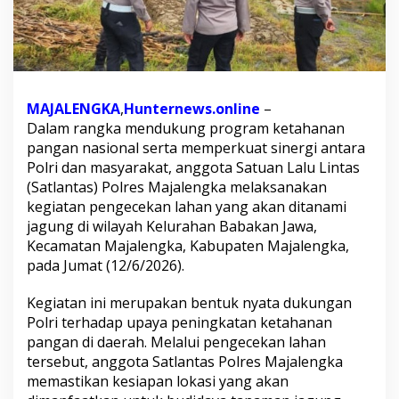
e
s
M
a
j
a
MAJALENGKA
,
Hunternews.online
–
l
e
Dalam rangka mendukung program ketahanan
n
pangan nasional serta memperkuat sinergi antara
g
Polri dan masyarakat, anggota Satuan Lalu Lintas
k
(Satlantas) Polres Majalengka melaksanakan
a
L
kegiatan pengecekan lahan yang akan ditanami
a
jagung di wilayah Kelurahan Babakan Jawa,
k
Kecamatan Majalengka, Kabupaten Majalengka,
s
pada Jumat (12/6/2026).
a
n
a
Kegiatan ini merupakan bentuk nyata dukungan
k
Polri terhadap upaya peningkatan ketahanan
a
pangan di daerah. Melalui pengecekan lahan
n
tersebut, anggota Satlantas Polres Majalengka
P
memastikan kesiapan lokasi yang akan
e
n