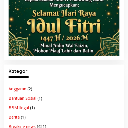
Kategori
Anggaran
(2)
Bantuan Sosial
(1)
BBM Ilegal
(1)
Berita
(1)
Breaking news
(451)