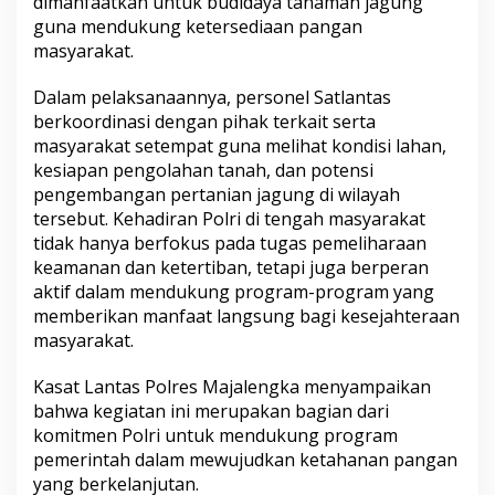
dimanfaatkan untuk budidaya tanaman jagung
g
guna mendukung ketersediaan pangan
e
masyarakat.
c
e
Dalam pelaksanaannya, personel Satlantas
k
a
berkoordinasi dengan pihak terkait serta
n
masyarakat setempat guna melihat kondisi lahan,
L
kesiapan pengolahan tanah, dan potensi
a
pengembangan pertanian jagung di wilayah
h
a
tersebut. Kehadiran Polri di tengah masyarakat
n
tidak hanya berfokus pada tugas pemeliharaan
T
keamanan dan ketertiban, tetapi juga berperan
a
aktif dalam mendukung program-program yang
n
memberikan manfaat langsung bagi kesejahteraan
a
m
masyarakat.
J
a
Kasat Lantas Polres Majalengka menyampaikan
g
bahwa kegiatan ini merupakan bagian dari
u
komitmen Polri untuk mendukung program
n
g
pemerintah dalam mewujudkan ketahanan pangan
s
yang berkelanjutan.
e