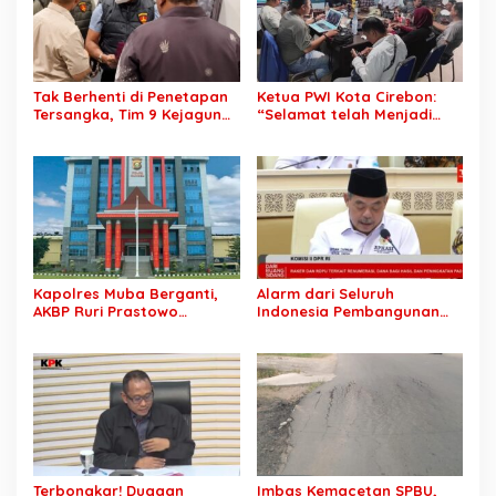
Tak Berhenti di Penetapan
Ketua PWI Kota Cirebon:
Tersangka, Tim 9 Kejagung
“Selamat telah Menjadi
Geledah Rumah Eks
Wartawan Kompeten, Terus
Jampidsus Febrie
Berkarya dan Jaga
Adriansyah
Kepercayaan Masyarakat”
Kapolres Muba Berganti,
Alarm dari Seluruh
AKBP Ruri Prastowo
Indonesia Pembangunan
Dimutasi ke Polda Sumsel,
Daerah Terhambat: Tegas
AKBP Adik Listiyono Ditunjuk
Ketua APKASI Bursa Zarnubi
Pimpin Polres Muba
Stop Pemotongan
Anggaran 2027
Terbongkar! Dugaan
Imbas Kemacetan SPBU,