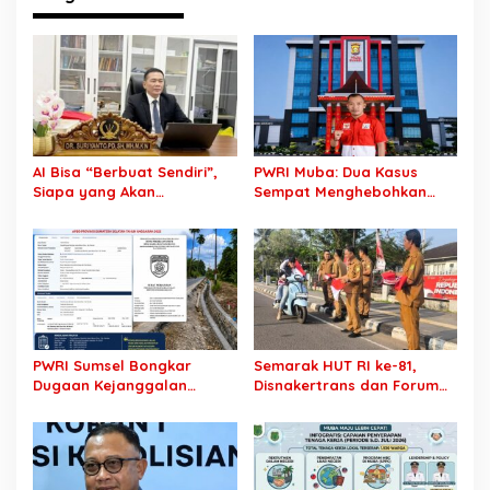
a
s
i
p
o
s
AI Bisa “Berbuat Sendiri”,
PWRI Muba: Dua Kasus
Siapa yang Akan
Sempat Menghebohkan
Dipenjara? Dr. Suriyanto:
Muba, Kini Senyap: Publik
Jangan Jadikan Algoritma
Menanti Kepastian PT
Kambing Hitam
Pancaroba dan PT MEP
PWRI Sumsel Bongkar
Semarak HUT RI ke-81,
Dugaan Kejanggalan
Disnakertrans dan Forum
Proyek Jalan Rp7,46 Miliar
HRD Muba Turun ke Jalan
Dinas PU BMTR, Tender CV
Bagikan 81 Bendera Merah
Putra Pegagan hingga
Putih
Pencairan Dana Diminta
Diaudit