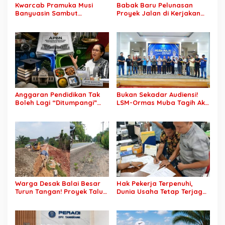
Kwarcab Pramuka Musi
Babak Baru Pelunasan
Banyuasin Sambut
Proyek Jalan di Kerjakan
Gebrakan Kwarnas,
CV Putra Pegagan Senilai
Sertifikat Pramuka Garuda
Rp7,46 Miliar! PPTK Tuding
Kini Buka Jalur Khusus
Ada Dugaan Pemalsuan
Rekrutmen TNI-Polri, 784
Tanda Tangan, Aparat
Garuda Siap Sambut
Ditantang Usut Hingga
Peluang Emas
Tuntas
Anggaran Pendidikan Tak
Bukan Sekadar Audiensi!
Boleh Lagi “Ditumpangi”
LSM-Ormas Muba Tagih Aksi
MBG, DPR: Putusan MK
Nyata, Transparansi PKM
Wajib Segera Dilaksanakan!
hingga Penyelesaian
Konflik Agraria
Warga Desak Balai Besar
Hak Pekerja Terpenuhi,
Turun Tangan! Proyek Talut
Dunia Usaha Tetap Terjaga:
di Muba Diterpa Sorotan
Disnakertrans Muba Sukses
Transparansi dan Mutu
Ciptakan Harmoni
Pekerjaan
Hubungan Industrial