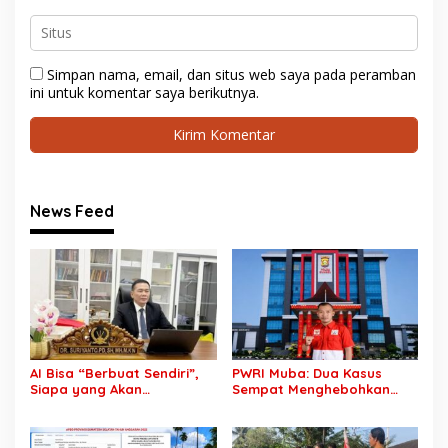
Simpan nama, email, dan situs web saya pada peramban
ini untuk komentar saya berikutnya.
News Feed
AI Bisa “Berbuat Sendiri”,
PWRI Muba: Dua Kasus
Siapa yang Akan
Sempat Menghebohkan
Dipenjara? Dr. Suriyanto:
Muba, Kini Senyap: Publik
Jangan Jadikan Algoritma
Menanti Kepastian PT
Kambing Hitam
Pancaroba dan PT MEP