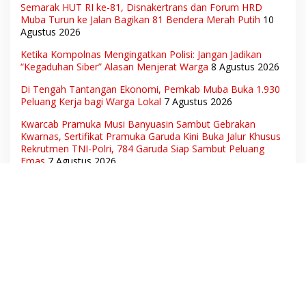
Semarak HUT RI ke-81, Disnakertrans dan Forum HRD
Muba Turun ke Jalan Bagikan 81 Bendera Merah Putih
10
Agustus 2026
Ketika Kompolnas Mengingatkan Polisi: Jangan Jadikan
“Kegaduhan Siber” Alasan Menjerat Warga
8 Agustus 2026
Di Tengah Tantangan Ekonomi, Pemkab Muba Buka 1.930
Peluang Kerja bagi Warga Lokal
7 Agustus 2026
Kwarcab Pramuka Musi Banyuasin Sambut Gebrakan
Kwarnas, Sertifikat Pramuka Garuda Kini Buka Jalur Khusus
Rekrutmen TNI-Polri, 784 Garuda Siap Sambut Peluang
Emas
7 Agustus 2026
Babak Baru Pelunasan Proyek Jalan di Kerjakan CV Putra
Pegagan Senilai Rp7,46 Miliar! PPTK Tuding Ada Dugaan
Pemalsuan Tanda Tangan, Aparat Ditantang Usut Hingga
Tuntas
7 Agustus 2026
Anggaran Pendidikan Tak Boleh Lagi “Ditumpangi” MBG,
DPR: Putusan MK Wajib Segera Dilaksanakan!
7 Agustus
2026
Bukan Sekadar Audiensi! LSM-Ormas Muba Tagih Aksi
Nyata, Transparansi PKM hingga Penyelesaian Konflik