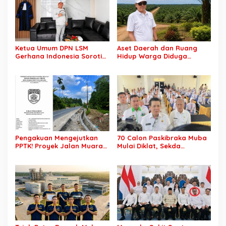
Ketua Umum DPN LSM
Aset Daerah dan Ruang
Gerhana Indonesia Soroti
Hidup Warga Diduga
Pengosongan Kios
Dicaplok Korporasi, Koalisi
Pedagang di Stasiun
Masyarakat Sipil Bongkar
Tigaraksa, Pertanyakan
Carut-Marut Tata Kelola
Legal Standing Lahan
Lahan di Muba
Pengakuan Mengejutkan
70 Calon Paskibraka Muba
PPTK! Proyek Jalan Muara
Mulai Diklat, Sekda
Dua-Simpang Sender
Tekankan Disiplin,
Rp7,46 Miliar Diduga
Nasionalisme dan Jiwa
Dibayar Tanpa Libatkan
Kepemimpinan
Pejabat Teknis