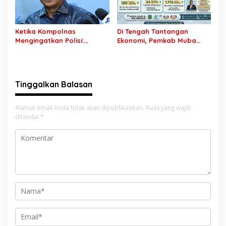
Ketika Kompolnas
Di Tengah Tantangan
Mengingatkan Polisi:
Ekonomi, Pemkab Muba
Jangan Jadikan
Buka 1.930 Peluang Kerja
“Kegaduhan Siber” Alasan
bagi Warga Lokal
Menjerat Warga
Tinggalkan Balasan
Alamat email Anda tidak akan dipublikasikan.
Ruas yang wajib
ditandai
*