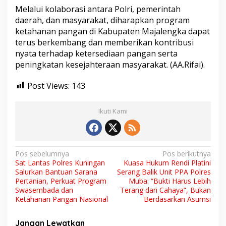
n
Melalui kolaborasi antara Polri, pemerintah
g
a
daerah, dan masyarakat, diharapkan program
n
ketahanan pangan di Kabupaten Majalengka dapat
terus berkembang dan memberikan kontribusi
nyata terhadap ketersediaan pangan serta
peningkatan kesejahteraan masyarakat. (AA.Rifai).
Post Views:
143
Ikuti Kami
N
Pos sebelumnya
Pos berikutnya
Sat Lantas Polres Kuningan
Kuasa Hukum Rendi Platini
a
Salurkan Bantuan Sarana
Serang Balik Unit PPA Polres
v
Pertanian, Perkuat Program
Muba: “Bukti Harus Lebih
Swasembada dan
Terang dari Cahaya”, Bukan
i
Ketahanan Pangan Nasional
Berdasarkan Asumsi
g
Jangan Lewatkan