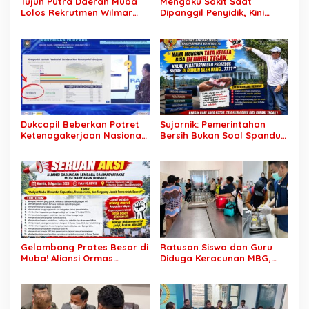
Tujuh Putra Daerah Muba
Mengaku Sakit Saat
Lolos Rekrutmen Wilmar
Dipanggil Penyidik, Kini
Group, Disnakertrans: Bukti
Muncul di Istana Bersama
SDM Lokal Mampu Bersaing
Presiden? Publik Minta
di Dunia Kerja
Penjelasan
Dukcapil Beberkan Potret
Sujarnik: Pemerintahan
Ketenagakerjaan Nasional:
Bersih Bukan Soal Spanduk,
Hampir 75 Juta Penduduk
Tapi Keberanian Menindak
Tercatat Belum Bekerja,
Tanpa Pandang Bulu
Wiraswasta Jadi Penopang
Ekonomi
Gelombang Protes Besar di
Ratusan Siswa dan Guru
Muba! Aliansi Ormas
Diduga Keracunan MBG,
Siapkan Aksi, Tagih Janji
Publik Desak Investigasi
Kampanye hingga Evaluasi
Total: Siapa Bertanggung
OPD
Jawab?