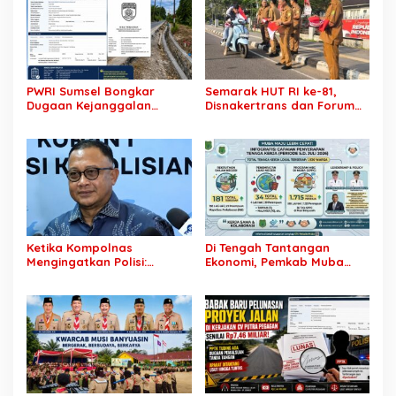
PWRI Sumsel Bongkar
Semarak HUT RI ke-81,
Dugaan Kejanggalan
Disnakertrans dan Forum
Proyek Jalan Rp7,46 Miliar
HRD Muba Turun ke Jalan
Dinas PU BMTR, Tender CV
Bagikan 81 Bendera Merah
Putra Pegagan hingga
Putih
Pencairan Dana Diminta
Diaudit
Ketika Kompolnas
Di Tengah Tantangan
Mengingatkan Polisi:
Ekonomi, Pemkab Muba
Jangan Jadikan
Buka 1.930 Peluang Kerja
“Kegaduhan Siber” Alasan
bagi Warga Lokal
Menjerat Warga