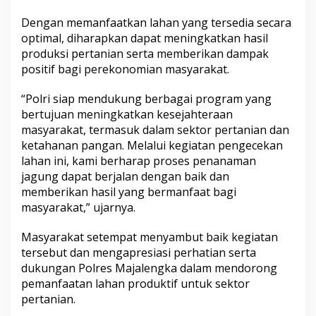
b
Dengan memanfaatkan lahan yang tersedia secara
a
optimal, diharapkan dapat meningkatkan hasil
g
a
produksi pertanian serta memberikan dampak
i
positif bagi perekonomian masyarakat.
D
u
“Polri siap mendukung berbagai program yang
k
bertujuan meningkatkan kesejahteraan
u
n
masyarakat, termasuk dalam sektor pertanian dan
g
ketahanan pangan. Melalui kegiatan pengecekan
a
lahan ini, kami berharap proses penanaman
n
jagung dapat berjalan dengan baik dan
K
e
memberikan hasil yang bermanfaat bagi
t
masyarakat,” ujarnya.
a
h
Masyarakat setempat menyambut baik kegiatan
a
tersebut dan mengapresiasi perhatian serta
n
a
dukungan Polres Majalengka dalam mendorong
n
pemanfaatan lahan produktif untuk sektor
P
pertanian.
a