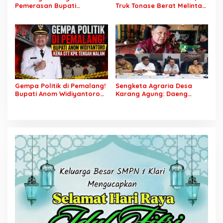
Pemerasan Bupati
Truk Tonase Berat Melintas
Pemalang Berujung OTT,
Hingga Jalan Lettu H
Oknum Staf KPK Ikut Dijerat
Nawawi Ghaffar
Bergelombang Sepanjang
Jalan
Gempa Politik di Pemalang!
Sengketa Agraria Desa
Bupati Anom Widiyantoro
Karang Agung: Daeng
Kena OTT KPK Tengah
Supriyanto, S.H. Tuntut
Malam
Perusahaan Realisasi 1.500
H Plasma Masyarakat dan
Ganti Rugi Rp 1,2 Triliun, PT
SCK Siap Tempuh
Penyelesaian Objektif,
Sesuai Kaidah Hukum