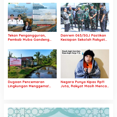
Ketua ABS Minta Audit Total
Kejaksaan Akhirnya Minta
Aset RSUD Bayung Lencir
Maaf
Tekan Pengangguran,
Danrem 063/SGJ Pastikan
Pemkab Muba Gandeng
Kesiapan Sekolah Rakyat
Dunia Usaha: Enam
Majalengka, Fasilitas
Lowongan Kerja Dibuka
Taruna Akmil Dicek
Khusus Putra Daerah
Menyeluruh
Dugaan Pencemaran
Negara Punya Kipas Rp11
Lingkungan Menggema!
Juta, Rakyat Masih Mencari
DPRD Muba Panggil
Kipastian: Video Viral Ini
Pertamina, Warga Jirak
Menampar Nurani
Tuntut Keadilan
Penguasa