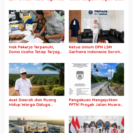
Nyata, Transparansi PKM
di Muba Diterpa Sorotan
hingga Penyelesaian
Transparansi dan Mutu
Konflik Agraria
Pekerjaan
Hak Pekerja Terpenuhi,
Ketua Umum DPN LSM
Dunia Usaha Tetap Terjaga:
Gerhana Indonesia Soroti
Disnakertrans Muba Sukses
Pengosongan Kios
Ciptakan Harmoni
Pedagang di Stasiun
Hubungan Industrial
Tigaraksa, Pertanyakan
Legal Standing Lahan
Aset Daerah dan Ruang
Pengakuan Mengejutkan
Hidup Warga Diduga
PPTK! Proyek Jalan Muara
Dicaplok Korporasi, Koalisi
Dua-Simpang Sender
Masyarakat Sipil Bongkar
Rp7,46 Miliar Diduga
Carut-Marut Tata Kelola
Dibayar Tanpa Libatkan
Lahan di Muba
Pejabat Teknis