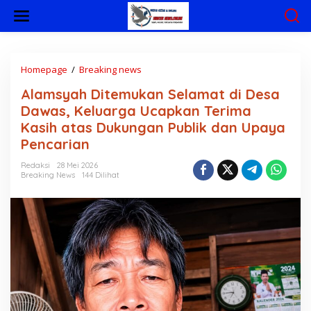
L
e
w
a
t
i
Homepage
/
Breaking news
A
k
l
Alamsyah Ditemukan Selamat di Desa
e
a
k
m
Dawas, Keluarga Ucapkan Terima
o
s
Kasih atas Dukungan Publik dan Upaya
n
y
Pencarian
t
a
e
h
Redaksi
28 Mei 2026
n
D
Breaking News
144 Dilihat
i
t
e
m
u
k
a
n
S
e
l