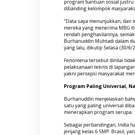
i
program bantuan sosial justru
l
dibanding kelompok masyarakat
a
n
“Data saya menunjukkan, dan in
,
mereka yang menerima MBG itu 
S
e
rendah penghasilannya, semaki
m
Burhanuddin Muhtadi dalam dia
a
yang lalu, dikutip Selasa (30/6/2
k
i
Fenomena tersebut dinilai tida
n
R
pelaksanaan teknis di lapanga
e
yakni persepsi masyarakat men
n
d
Program Paling Universal, 
a
h
T
Burhanuddin menjelaskan bah
i
satu yang paling universal dib
n
menerapkan program serupa.
g
k
Sebagai perbandingan, India 
a
t
jenjang kelas 6 SMP. Brasil, ya