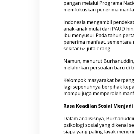
K
pangan melalui Programa Nacio
e
memfokuskan penerima manfaat 
p
u
Indonesia mengambil pendeka
a
s
anak-anak mulai dari PAUD hing
a
ibu menyusui. Pada tahun pert
n
penerima manfaat, sementara re
t
sekitar 62 juta orang.
e
r
h
Namun, menurut Burhanuddin, 
a
melahirkan persoalan baru di 
d
a
Kelompok masyarakat berpengh
p
lagi sepenuhnya berpihak kepa
P
r
mampu juga memperoleh manfa
o
g
Rasa Keadilan Sosial Menjadi
r
a
Dalam analisisnya, Burhanudd
m
psikologi sosial yang dikenal 
P
e
siapa yang paling layak meneri