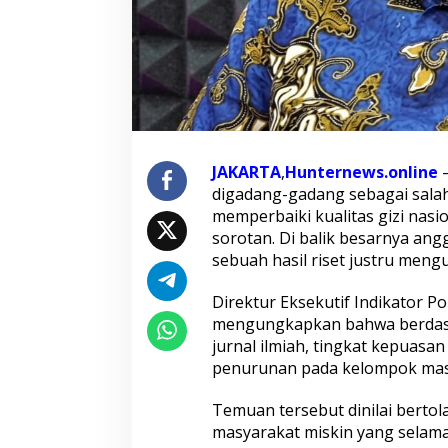
t
a
d
i
:
S
e
m
a
k
JAKARTA
,
Hunternews.online
–
i
digadang-gadang sebagai salah
n
memperbaiki kualitas gizi nas
R
e
sorotan. Di balik besarnya an
n
sebuah hasil riset justru men
d
a
Direktur Eksekutif Indikator Po
h
mengungkapkan bahwa berdasar
P
e
jurnal ilmiah, tingkat kepuas
n
penurunan pada kelompok mas
g
h
Temuan tersebut dinilai bert
a
masyarakat miskin yang selam
s