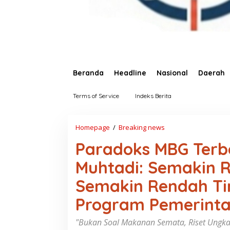
Beranda
Headline
Nasional
Daerah
Terms of Service
Indeks Berita
Homepage
/
Breaking news
P
a
Paradoks MBG Terb
r
a
Muhtadi: Semakin R
d
o
Semakin Rendah Ti
k
s
Program Pemerint
M
B
G
"Bukan Soal Makanan Semata, Riset Ungk
T