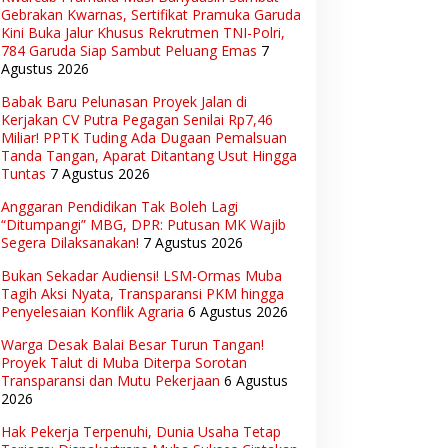
Gebrakan Kwarnas, Sertifikat Pramuka Garuda
Kini Buka Jalur Khusus Rekrutmen TNI-Polri,
784 Garuda Siap Sambut Peluang Emas
7
Agustus 2026
Babak Baru Pelunasan Proyek Jalan di
Kerjakan CV Putra Pegagan Senilai Rp7,46
Miliar! PPTK Tuding Ada Dugaan Pemalsuan
Tanda Tangan, Aparat Ditantang Usut Hingga
Tuntas
7 Agustus 2026
Anggaran Pendidikan Tak Boleh Lagi
“Ditumpangi” MBG, DPR: Putusan MK Wajib
Segera Dilaksanakan!
7 Agustus 2026
Bukan Sekadar Audiensi! LSM-Ormas Muba
Tagih Aksi Nyata, Transparansi PKM hingga
Penyelesaian Konflik Agraria
6 Agustus 2026
Warga Desak Balai Besar Turun Tangan!
Proyek Talut di Muba Diterpa Sorotan
Transparansi dan Mutu Pekerjaan
6 Agustus
2026
Hak Pekerja Terpenuhi, Dunia Usaha Tetap