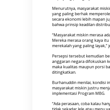
m
e
Menurutnya, masyarakat mis
r
yang paling berhak memperoleh
i
secara ekonomi lebih mapan ju
n
t
bahwa prinsip keadilan distribut
a
h
“Masyarakat miskin merasa ada k
Mereka merasa orang kaya itu 
merekalah yang paling layak,” 
Persepsi tersebut kemudian b
anggaran negara difokuskan 
maka kualitas maupun porsi ba
ditingkatkan.
Burhanuddin menilai, kondisi 
masyarakat miskin justru menja
implementasi Program MBG.
“Ada perasaan, coba kalau han
tidak sekadar lele atau menu ya