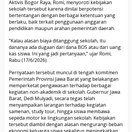
Aktivis Bogor Raya, Romi, menyoroti kebijakan
t
sekolah tersebut karena dinilai berpotensi
a
p
bertentangan dengan berbagai ketentuan yang
G
berlaku, baik terkait penggunaan anggaran
e
pendidikan maupun arahan pemerintah daerah.
l
a
“Kalau alasan biaya ditanggung sekolah, itu
r
S
dananya ada dugaan dari dana BOS atau dari uang
a
kas siswa. Ini yang jadi pertanyaan,” ujar Romi,
m
Rabu (17/6/2026).
e
n
Pernyataan tersebut muncul di tengah komitmen
a
n
Pemerintah Provinsi Jawa Barat yang belakangan
,
memperketat pengawasan terhadap berbagai
S
kegiatan non-akademik di sekolah. Gubernur Jawa
u
Barat, Dedi Mulyadi, secara tegas telah
m
menyampaikan larangan terhadap kegiatan
b
e
samenan, study tour, hingga siswa membawa
r
sepeda motor ke lingkungan sekolah. Kebijakan
D
tersebut diambil dengan alasan mengurangi beban
a
ekonomi keluarga siswa sekaligus meningkatkan
n