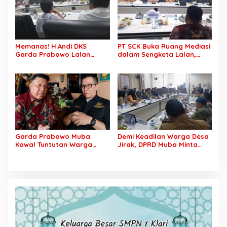
SCK Siap Tempuh
Dugaan Pengancaman
Penyelesaian Objektif,
Sesuai Kaidah Hukum
Memanas! H.Andi DKS
PT SCK Buka Ruang Mediasi
Garda Prabowo Lalan
dalam Sengketa Lalan,
Minta Konflik Agraria
DPRD Muba Desak
Dituntaskan, Operasional
Pembentukan Tim Khusus
PT SCK Diminta Dihentikan
Percepatan Penyelesaian
hingga Penuhi
Kewajibannya
Garda Prabowo Muba
Demi Keadilan Warga Desa
Kawal Tuntutan Warga
Jirak, DPRD Muba Minta
Lalan, Desak PT SCK Penuhi
Pertamina Jalankan
Kewajiban Plasma dan
Rekomendasi DLH dan
Tuntaskan Sengketa Lahan
Tuntaskan Ganti Kerugian