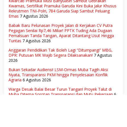
Kwarcab Pramuka Musi Banyuasin Sambut Gebrakan
Kwarnas, Sertifikat Pramuka Garuda Kini Buka Jalur Khusus
Rekrutmen TNI-Polri, 784 Garuda Siap Sambut Peluang
Emas
7 Agustus 2026
Babak Baru Pelunasan Proyek Jalan di Kerjakan CV Putra
Pegagan Senilai Rp7,46 Miliar! PPTK Tuding Ada Dugaan
Pemalsuan Tanda Tangan, Aparat Ditantang Usut Hingga
Tuntas
7 Agustus 2026
Anggaran Pendidikan Tak Boleh Lagi “Ditumpangi” MBG,
DPR: Putusan MK Wajib Segera Dilaksanakan!
7 Agustus
2026
Bukan Sekadar Audiensi! LSM-Ormas Muba Tagih Aksi
Nyata, Transparansi PKM hingga Penyelesaian Konflik
Agraria
6 Agustus 2026
Warga Desak Balai Besar Turun Tangan! Proyek Talut di
Muba Diterpa Sorotan Transparansi dan Mutu Pekerjaan
6
Agustus 2026
Hak Pekerja Terpenuhi, Dunia Usaha Tetap Terjaga:
Disnakertrans Muba Sukses Ciptakan Harmoni Hubungan
Industrial
6 Agustus 2026