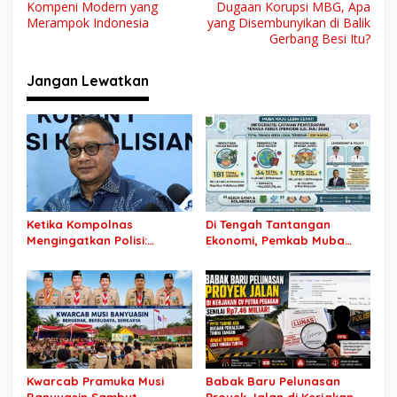
v
Kompeni Modern yang
Dugaan Korupsi MBG, Apa
Merampok Indonesia
yang Disembunyikan di Balik
i
Gerbang Besi Itu?
g
Jangan Lewatkan
a
s
i
p
o
s
Ketika Kompolnas
Di Tengah Tantangan
Mengingatkan Polisi:
Ekonomi, Pemkab Muba
Jangan Jadikan
Buka 1.930 Peluang Kerja
“Kegaduhan Siber” Alasan
bagi Warga Lokal
Menjerat Warga
Kwarcab Pramuka Musi
Babak Baru Pelunasan