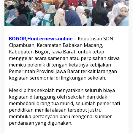
r
D
i
a
b
a
i
BOGOR
,
Hunternews.online
– Keputusan SDN
k
Cipambuan, Kecamatan Babakan Madang,
a
Kabupaten Bogor, Jawa Barat, untuk tetap
n
?
menggelar acara samenan atau perpisahan siswa
S
memicu polemik di tengah ketatnya kebijakan
D
Pemerintah Provinsi Jawa Barat terkait larangan
N
kegiatan seremonial di lingkungan sekolah.
C
i
p
Meski pihak sekolah menyatakan seluruh biaya
a
kegiatan ditanggung oleh sekolah dan tidak
m
membebani orang tua murid, sejumlah pemerhati
b
pendidikan menilai alasan tersebut justru
u
a
membuka pertanyaan baru mengenai sumber
n
pendanaan yang digunakan.
T
e