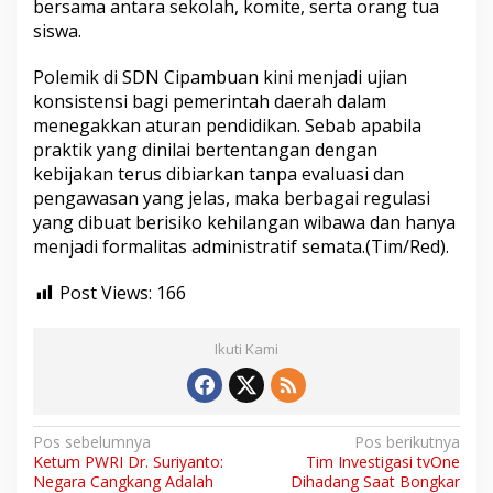
bersama antara sekolah, komite, serta orang tua
siswa.
Polemik di SDN Cipambuan kini menjadi ujian
konsistensi bagi pemerintah daerah dalam
menegakkan aturan pendidikan. Sebab apabila
praktik yang dinilai bertentangan dengan
kebijakan terus dibiarkan tanpa evaluasi dan
pengawasan yang jelas, maka berbagai regulasi
yang dibuat berisiko kehilangan wibawa dan hanya
menjadi formalitas administratif semata.(Tim/Red).
Post Views:
166
Ikuti Kami
N
Pos sebelumnya
Pos berikutnya
Ketum PWRI Dr. Suriyanto:
Tim Investigasi tvOne
a
Negara Cangkang Adalah
Dihadang Saat Bongkar