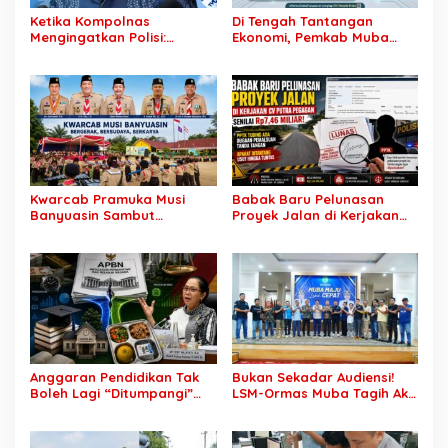
Ketika Kompolnas
Di Tengah Tantangan
Mengingatkan Polisi:
Ekonomi, Pemkab Muba
Jangan Jadikan
Buka 1.930 Peluang Kerja
“Kegaduhan Siber” Alasan
bagi Warga Lokal
Menjerat Warga
Kwarcab Pramuka Musi
Babak Baru Pelunasan
Banyuasin Sambut
Proyek Jalan di Kerjakan
Gebrakan Kwarnas,
CV Putra Pegagan Senilai
Sertifikat Pramuka Garuda
Rp7,46 Miliar! PPTK Tuding
Kini Buka Jalur Khusus
Ada Dugaan Pemalsuan
Rekrutmen TNI-Polri, 784
Tanda Tangan, Aparat
Garuda Siap Sambut
Ditantang Usut Hingga
Peluang Emas
Tuntas
Anggaran Pendidikan Tak
Bukan Sekadar Audiensi!
Boleh Lagi “Ditumpangi”
LSM-Ormas Muba Tagih Aksi
MBG, DPR: Putusan MK
Nyata, Transparansi PKM
Wajib Segera Dilaksanakan!
hingga Penyelesaian
Konflik Agraria