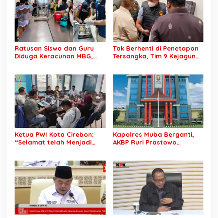
Ratusan Siswa dan Guru
Tak Berhenti di Penetapan
Diduga Keracunan MBG,
Tersangka, Tim 9 Kejagung
Publik Desak Investigasi
Geledah Rumah Eks
Total: Siapa Bertanggung
Jampidsus Febrie
Jawab?
Adriansyah
Ketua PWI Kota Cirebon:
Kapolres Muba Berganti,
“Selamat telah Menjadi
AKBP Ruri Prastowo
Wartawan Kompeten, Terus
Dimutasi ke Polda Sumsel,
Berkarya dan Jaga
AKBP Adik Listiyono Ditunjuk
Kepercayaan Masyarakat”
Pimpin Polres Muba