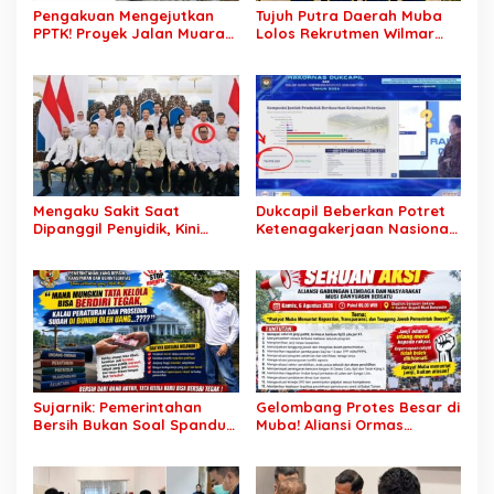
Pengakuan Mengejutkan
Tujuh Putra Daerah Muba
PPTK! Proyek Jalan Muara
Lolos Rekrutmen Wilmar
Dua-Simpang Sender
Group, Disnakertrans: Bukti
Rp7,46 Miliar Diduga
SDM Lokal Mampu Bersaing
Dibayar Tanpa Libatkan
di Dunia Kerja
Pejabat Teknis
Mengaku Sakit Saat
Dukcapil Beberkan Potret
Dipanggil Penyidik, Kini
Ketenagakerjaan Nasional:
Muncul di Istana Bersama
Hampir 75 Juta Penduduk
Presiden? Publik Minta
Tercatat Belum Bekerja,
Penjelasan
Wiraswasta Jadi Penopang
Ekonomi
Sujarnik: Pemerintahan
Gelombang Protes Besar di
Bersih Bukan Soal Spanduk,
Muba! Aliansi Ormas
Tapi Keberanian Menindak
Siapkan Aksi, Tagih Janji
Tanpa Pandang Bulu
Kampanye hingga Evaluasi
OPD