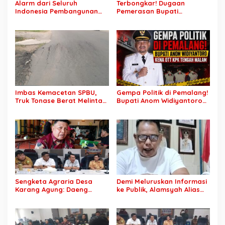
Alarm dari Seluruh
Terbongkar! Dugaan
Indonesia Pembangunan
Pemerasan Bupati
Daerah Terhambat: Tegas
Pemalang Berujung OTT,
Ketua APKASI Bursa Zarnubi
Oknum Staf KPK Ikut Dijerat
Stop Pemotongan
Anggaran 2027
Imbas Kemacetan SPBU,
Gempa Politik di Pemalang!
Truk Tonase Berat Melintas
Bupati Anom Widiyantoro
Hingga Jalan Lettu H
Kena OTT KPK Tengah
Nawawi Ghaffar
Malam
Bergelombang Sepanjang
Jalan
Sengketa Agraria Desa
Demi Meluruskan Informasi
Karang Agung: Daeng
ke Publik, Alamsyah Alias
Supriyanto, S.H. Tuntut
Ustadz Coy Sampaikan
Perusahaan Realisasi 1.500
Klarifikasi atas Tuduhan
H Plasma Masyarakat dan
Mantan Istri Siri Lakukan
Ganti Rugi Rp 1,2 Triliun, PT
Tipu Gelap Rp500 Juta dan