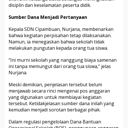
a
disiplin dan keselamatan peserta didik.
n
y
Sumber Dana Menjadi Pertanyaan
a
D
Kepala SDN Cipambuan, Nurjana, membenarkan
i
bahwa kegiatan perpisahan tetap dilaksanakan.
p
e
Namun, ia menegaskan bahwa sekolah tidak
r
melakukan pungutan kepada orang tua siswa.
t
a
“Ini murni sekolah yang nanggung biaya samenan
n
ini tanpa memungut dari orang tua siswa,” jelas
y
a
Nurjana.
k
a
Meski demikian, penjelasan tersebut belum
n
menjawab secara rinci mengenai pos anggaran
yang digunakan untuk membiayai kegiatan
tersebut. Ketidakjelasan sumber dana inilah yang
kemudian menjadi sorotan berbagai pihak.
Dalam regulasi pengelolaan Dana Bantuan