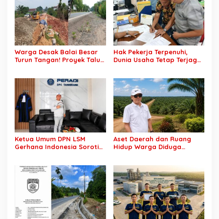
Warga Desak Balai Besar
Hak Pekerja Terpenuhi,
Turun Tangan! Proyek Talut
Dunia Usaha Tetap Terjaga:
di Muba Diterpa Sorotan
Disnakertrans Muba Sukses
Transparansi dan Mutu
Ciptakan Harmoni
Pekerjaan
Hubungan Industrial
Ketua Umum DPN LSM
Aset Daerah dan Ruang
Gerhana Indonesia Soroti
Hidup Warga Diduga
Pengosongan Kios
Dicaplok Korporasi, Koalisi
Pedagang di Stasiun
Masyarakat Sipil Bongkar
Tigaraksa, Pertanyakan
Carut-Marut Tata Kelola
Legal Standing Lahan
Lahan di Muba