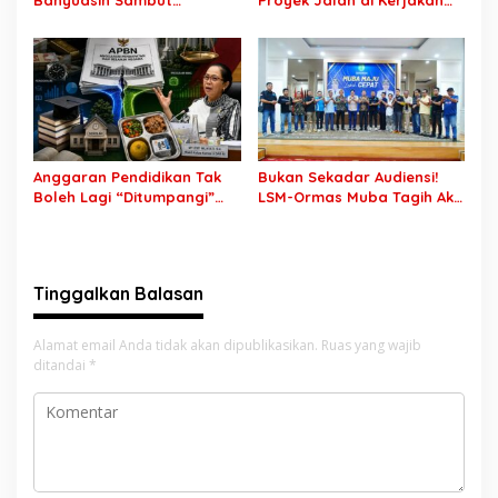
Banyuasin Sambut
Proyek Jalan di Kerjakan
Gebrakan Kwarnas,
CV Putra Pegagan Senilai
Sertifikat Pramuka Garuda
Rp7,46 Miliar! PPTK Tuding
Kini Buka Jalur Khusus
Ada Dugaan Pemalsuan
Rekrutmen TNI-Polri, 784
Tanda Tangan, Aparat
Garuda Siap Sambut
Ditantang Usut Hingga
Peluang Emas
Tuntas
Anggaran Pendidikan Tak
Bukan Sekadar Audiensi!
Boleh Lagi “Ditumpangi”
LSM-Ormas Muba Tagih Aksi
MBG, DPR: Putusan MK
Nyata, Transparansi PKM
Wajib Segera Dilaksanakan!
hingga Penyelesaian
Konflik Agraria
Tinggalkan Balasan
Alamat email Anda tidak akan dipublikasikan.
Ruas yang wajib
ditandai
*