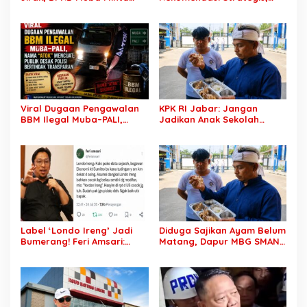
Pertamina Jalankan
Sengketa PT SCK dan
Rekomendasi DLH dan
Warga Lalan Ditarget
Tuntaskan Ganti Kerugian
Masuk Tahap Penyelesaian
Konkret
Viral Dugaan Pengawalan
KPK RI Jabar: Jangan
BBM Ilegal Muba–PALI,
Jadikan Anak Sekolah
Nama “Atok” Mencuat;
Korban Kelalaian! Dapur
Publik Desak Aparat
MBG Bermasalah Harus
Bertindak Transparan
Ditutup
Label ‘Londo Ireng’ Jadi
Diduga Sajikan Ayam Belum
Bumerang! Feri Amsari:
Matang, Dapur MBG SMAN 1
Jangan Asal Tuduh,
Rawamerta Diminta Segera
Logikanya Bisa
Dihentikan Operasinya
Menghantam Prabowo
Sendiri