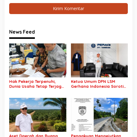
News Feed
Hak Pekerja Terpenuhi,
Ketua Umum DPN LSM
Dunia Usaha Tetap Terjaga:
Gerhana Indonesia Soroti
Disnakertrans Muba Sukses
Pengosongan Kios
Ciptakan Harmoni
Pedagang di Stasiun
Hubungan Industrial
Tigaraksa, Pertanyakan
Legal Standing Lahan
Aset Daerah dan Ruang
Pengakuan Mengejutkan