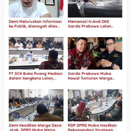
Penyelesaian Objektif,
Sesuai Kaidah Hukum
Demi Meluruskan Informasi
Memanas! H.Andi DKS
ke Publik, Alamsyah Alias
Garda Prabowo Lalan
Ustadz Coy Sampaikan
Minta Konflik Agraria
Klarifikasi atas Tuduhan
Dituntaskan, Operasional
Mantan Istri Siri Lakukan
PT SCK Diminta Dihentikan
Tipu Gelap Rp500 Juta dan
hingga Penuhi
Dugaan Pengancaman
Kewajibannya
PT SCK Buka Ruang Mediasi
Garda Prabowo Muba
dalam Sengketa Lalan,
Kawal Tuntutan Warga
DPRD Muba Desak
Lalan, Desak PT SCK Penuhi
Pembentukan Tim Khusus
Kewajiban Plasma dan
Percepatan Penyelesaian
Tuntaskan Sengketa Lahan
Demi Keadilan Warga Desa
RDP DPRD Muba Hasilkan
Jirak, DPRD Muba Minta
Rekomendasi Strategis,