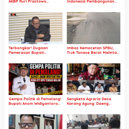
AKBP Ruri Prastowo
Indonesia Pembangunan
Dimutasi ke Polda Sumsel,
Daerah Terhambat: Tegas
AKBP Adik Listiyono Ditunjuk
Ketua APKASI Bursa Zarnubi
Pimpin Polres Muba
Stop Pemotongan
Anggaran 2027
Terbongkar! Dugaan
Imbas Kemacetan SPBU,
Pemerasan Bupati
Truk Tonase Berat Melintas
Pemalang Berujung OTT,
Hingga Jalan Lettu H
Oknum Staf KPK Ikut Dijerat
Nawawi Ghaffar
Bergelombang Sepanjang
Jalan
Gempa Politik di Pemalang!
Sengketa Agraria Desa
Bupati Anom Widiyantoro
Karang Agung: Daeng
Kena OTT KPK Tengah
Supriyanto, S.H. Tuntut
Malam
Perusahaan Realisasi 1.500
H Plasma Masyarakat dan
Ganti Rugi Rp 1,2 Triliun, PT
SCK Siap Tempuh