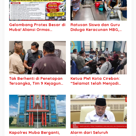
Gelombang Protes Besar di
Ratusan Siswa dan Guru
Muba! Aliansi Ormas
Diduga Keracunan MBG,
Siapkan Aksi, Tagih Janji
Publik Desak Investigasi
Kampanye hingga Evaluasi
Total: Siapa Bertanggung
OPD
Jawab?
Tak Berhenti di Penetapan
Ketua PWI Kota Cirebon:
Tersangka, Tim 9 Kejagung
“Selamat telah Menjadi
Geledah Rumah Eks
Wartawan Kompeten, Terus
Jampidsus Febrie
Berkarya dan Jaga
Adriansyah
Kepercayaan Masyarakat”
Kapolres Muba Berganti,
Alarm dari Seluruh