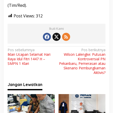
(Tim/Red).
Post Views:
312
Ikuti Kami
N
Pos sebelumnya
Pos berikutnya
Iklan Ucapan Selamat Hari
Wilson Lalengke: Putusan
a
Raya Idul Fitri 1447 H –
Kontroversial PN
v
SMPN 1 Klari
Pekanbaru, Pemerasan atau
Skenario Pembungkaman
i
Aktivis?
g
Jangan Lewatkan
a
s
i
p