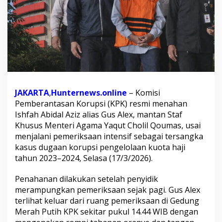
s
u
s
E
k
s
M
e
n
a
JAKARTA
,
Hunternews.online
– Komisi
g
Pemberantasan Korupsi (KPK) resmi menahan
Y
a
Ishfah Abidal Aziz alias Gus Alex, mantan Staf
q
Khusus Menteri Agama Yaqut Cholil Qoumas, usai
u
menjalani pemeriksaan intensif sebagai tersangka
t
kasus dugaan korupsi pengelolaan kuota haji
,
tahun 2023–2024, Selasa (17/3/2026).
K
a
s
Penahanan dilakukan setelah penyidik
u
merampungkan pemeriksaan sejak pagi. Gus Alex
s
terlihat keluar dari ruang pemeriksaan di Gedung
K
Merah Putih KPK sekitar pukul 14.44 WIB dengan
o
r