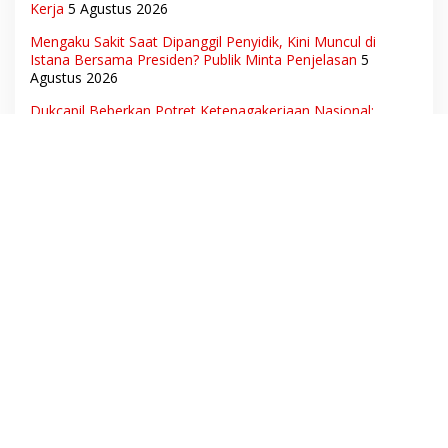
Kerja
5 Agustus 2026
Mengaku Sakit Saat Dipanggil Penyidik, Kini Muncul di
Istana Bersama Presiden? Publik Minta Penjelasan
5
Agustus 2026
Dukcapil Beberkan Potret Ketenagakerjaan Nasional:
Hampir 75 Juta Penduduk Tercatat Belum Bekerja,
Wiraswasta Jadi Penopang Ekonomi
4 Agustus 2026
Sujarnik: Pemerintahan Bersih Bukan Soal Spanduk, Tapi
Keberanian Menindak Tanpa Pandang Bulu
3 Agustus 2026
Gelombang Protes Besar di Muba! Aliansi Ormas Siapkan
Aksi, Tagih Janji Kampanye hingga Evaluasi OPD
2 Agustus
2026
Ratusan Siswa dan Guru Diduga Keracunan MBG, Publik
Desak Investigasi Total: Siapa Bertanggung Jawab?
2
Agustus 2026