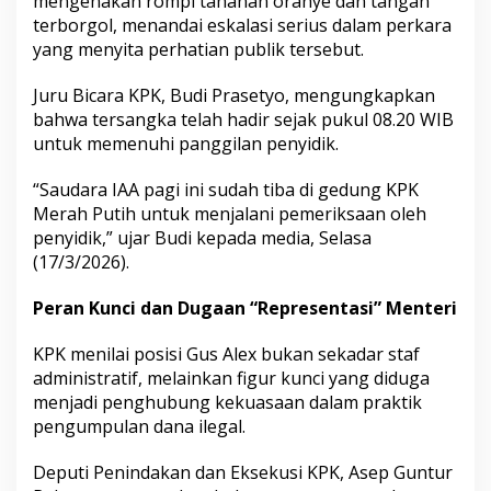
mengenakan rompi tahanan oranye dan tangan
u
terborgol, menandai eskalasi serius dalam perkara
p
yang menyita perhatian publik tersebut.
s
i
Juru Bicara KPK, Budi Prasetyo, mengungkapkan
K
u
bahwa tersangka telah hadir sejak pukul 08.20 WIB
o
untuk memenuhi panggilan penyidik.
t
a
“Saudara IAA pagi ini sudah tiba di gedung KPK
H
Merah Putih untuk menjalani pemeriksaan oleh
a
j
penyidik,” ujar Budi kepada media, Selasa
i
(17/3/2026).
M
e
Peran Kunci dan Dugaan “Representasi” Menteri
l
e
d
KPK menilai posisi Gus Alex bukan sekadar staf
a
administratif, melainkan figur kunci yang diduga
k
menjadi penghubung kekuasaan dalam praktik
!
pengumpulan dana ilegal.
Deputi Penindakan dan Eksekusi KPK, Asep Guntur