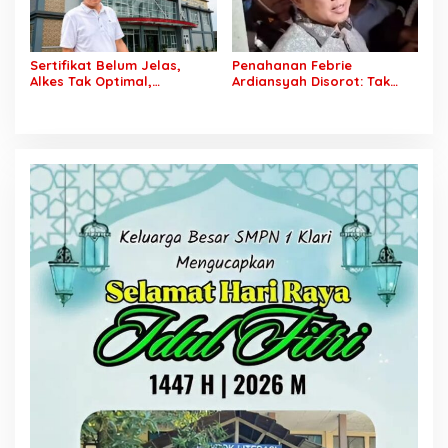
Sertifikat Belum Jelas,
Penahanan Febrie
Alkes Tak Optimal,
Ardiansyah Disorot: Tak
Ambulans Bermasalah!
Kenakan Rompi Tahanan,
Ketua ABS Minta Audit Total
Kejaksaan Akhirnya Minta
Aset RSUD Bayung Lencir
Maaf