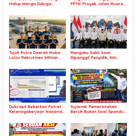
Hidup Warga Diduga
PPTK! Proyek Jalan Muara
Dicaplok Korporasi, Koalisi
Dua-Simpang Sender
Masyarakat Sipil Bongkar
Rp7,46 Miliar Diduga
Carut-Marut Tata Kelola
Dibayar Tanpa Libatkan
Lahan di Muba
Pejabat Teknis
Tujuh Putra Daerah Muba
Mengaku Sakit Saat
Lolos Rekrutmen Wilmar
Dipanggil Penyidik, Kini
Group, Disnakertrans: Bukti
Muncul di Istana Bersama
SDM Lokal Mampu Bersaing
Presiden? Publik Minta
di Dunia Kerja
Penjelasan
Dukcapil Beberkan Potret
Sujarnik: Pemerintahan
Ketenagakerjaan Nasional:
Bersih Bukan Soal Spanduk,
Hampir 75 Juta Penduduk
Tapi Keberanian Menindak
Tercatat Belum Bekerja,
Tanpa Pandang Bulu
Wiraswasta Jadi Penopang
Ekonomi