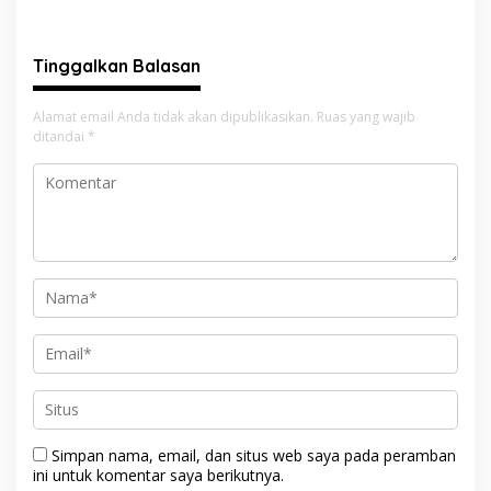
SDM Lokal Mampu Bersaing
Presiden? Publik Minta
di Dunia Kerja
Penjelasan
Tinggalkan Balasan
Alamat email Anda tidak akan dipublikasikan.
Ruas yang wajib
ditandai
*
Simpan nama, email, dan situs web saya pada peramban
ini untuk komentar saya berikutnya.