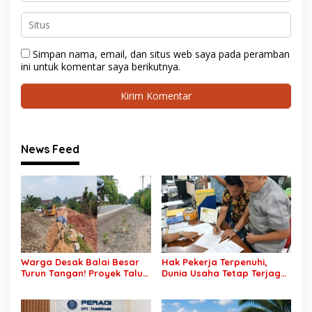
Simpan nama, email, dan situs web saya pada peramban
ini untuk komentar saya berikutnya.
News Feed
Warga Desak Balai Besar
Hak Pekerja Terpenuhi,
Turun Tangan! Proyek Talut
Dunia Usaha Tetap Terjaga:
di Muba Diterpa Sorotan
Disnakertrans Muba Sukses
Transparansi dan Mutu
Ciptakan Harmoni
Pekerjaan
Hubungan Industrial