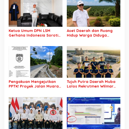
Ketua Umum DPN LSM
Aset Daerah dan Ruang
Gerhana Indonesia Soroti
Hidup Warga Diduga
Pengosongan Kios
Dicaplok Korporasi, Koalisi
Pedagang di Stasiun
Masyarakat Sipil Bongkar
Tigaraksa, Pertanyakan
Carut-Marut Tata Kelola
Legal Standing Lahan
Lahan di Muba
Pengakuan Mengejutkan
Tujuh Putra Daerah Muba
PPTK! Proyek Jalan Muara
Lolos Rekrutmen Wilmar
Dua-Simpang Sender
Group, Disnakertrans: Bukti
Rp7,46 Miliar Diduga
SDM Lokal Mampu Bersaing
Dibayar Tanpa Libatkan
di Dunia Kerja
Pejabat Teknis