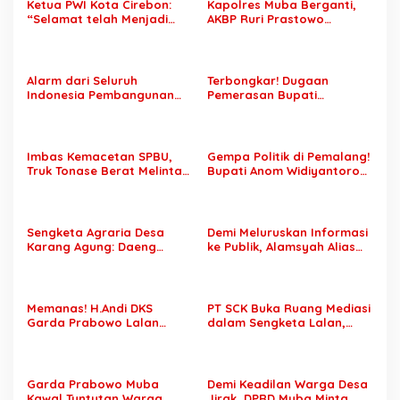
Ketua PWI Kota Cirebon:
Kapolres Muba Berganti,
“Selamat telah Menjadi
AKBP Ruri Prastowo
Wartawan Kompeten, Terus
Dimutasi ke Polda Sumsel,
Berkarya dan Jaga
AKBP Adik Listiyono Ditunjuk
Kepercayaan Masyarakat”
Pimpin Polres Muba
Alarm dari Seluruh
Terbongkar! Dugaan
Indonesia Pembangunan
Pemerasan Bupati
Daerah Terhambat: Tegas
Pemalang Berujung OTT,
Ketua APKASI Bursa Zarnubi
Oknum Staf KPK Ikut Dijerat
Stop Pemotongan
Anggaran 2027
Imbas Kemacetan SPBU,
Gempa Politik di Pemalang!
Truk Tonase Berat Melintas
Bupati Anom Widiyantoro
Hingga Jalan Lettu H
Kena OTT KPK Tengah
Nawawi Ghaffar
Malam
Bergelombang Sepanjang
Jalan
Sengketa Agraria Desa
Demi Meluruskan Informasi
Karang Agung: Daeng
ke Publik, Alamsyah Alias
Supriyanto, S.H. Tuntut
Ustadz Coy Sampaikan
Perusahaan Realisasi 1.500
Klarifikasi atas Tuduhan
H Plasma Masyarakat dan
Mantan Istri Siri Lakukan
Ganti Rugi Rp 1,2 Triliun, PT
Tipu Gelap Rp500 Juta dan
Memanas! H.Andi DKS
PT SCK Buka Ruang Mediasi
SCK Siap Tempuh
Dugaan Pengancaman
Garda Prabowo Lalan
dalam Sengketa Lalan,
Penyelesaian Objektif,
Minta Konflik Agraria
DPRD Muba Desak
Sesuai Kaidah Hukum
Dituntaskan, Operasional
Pembentukan Tim Khusus
PT SCK Diminta Dihentikan
Percepatan Penyelesaian
hingga Penuhi
Garda Prabowo Muba
Demi Keadilan Warga Desa
Kewajibannya
Kawal Tuntutan Warga
Jirak, DPRD Muba Minta