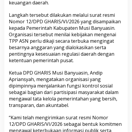
keuangan daerah.
A
S
Langkah tersebut dilakukan melalui surat resmi
N
,
Nomor 12/DPD GHARIS/VI/2026 yang disampaikan
S
kepada Pemerintah Kabupaten Musi Banyuasin.
e
Organisasi tersebut menilai kebijakan mengenai
k
TPP ASN perlu dikaji secara terbuka mengingat
d
a
besarnya anggaran yang dialokasikan serta
:
pentingnya kesesuaian regulasi daerah dengan
P
ketentuan pemerintah pusat.
e
r
Ketua DPD GHARIS Musi Banyuasin, Andip
b
u
Apriansyah, mengatakan organisasi yang
p
dipimpinnya menjalankan fungsi kontrol sosial
N
sebagai bagian dari partisipasi masyarakat dalam
o
mengawal tata kelola pemerintahan yang bersih,
m
transparan, dan akuntabel.
o
r
2
“Kami telah mengirimkan surat resmi Nomor
5
12/DPD GHARIS/VI/2026 sebagai bentuk komitmen
T
mengawal keterbukaan informasi publik serta
a