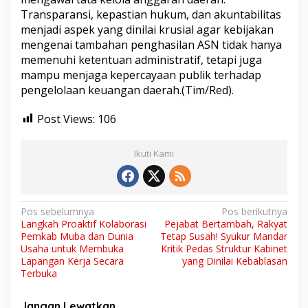
Transparansi, kepastian hukum, dan akuntabilitas
menjadi aspek yang dinilai krusial agar kebijakan
mengenai tambahan penghasilan ASN tidak hanya
memenuhi ketentuan administratif, tetapi juga
mampu menjaga kepercayaan publik terhadap
pengelolaan keuangan daerah.(Tim/Red).
Post Views:
106
Ikuti Kami
N
Pos sebelumnya
Pos berikutnya
Langkah Proaktif Kolaborasi
Pejabat Bertambah, Rakyat
a
Pemkab Muba dan Dunia
Tetap Susah! Syukur Mandar
v
Usaha untuk Membuka
Kritik Pedas Struktur Kabinet
Lapangan Kerja Secara
yang Dinilai Kebablasan
i
Terbuka
g
Jangan Lewatkan