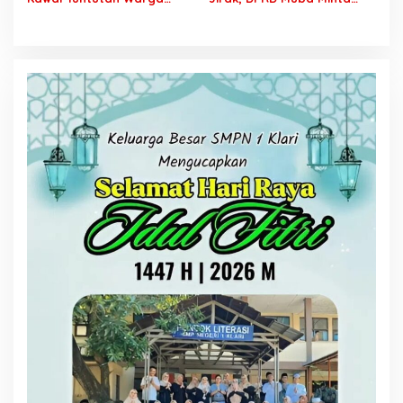
Lalan, Desak PT SCK Penuhi
Pertamina Jalankan
Kewajiban Plasma dan
Rekomendasi DLH dan
Tuntaskan Sengketa Lahan
Tuntaskan Ganti Kerugian