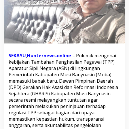
s
a
k
P
e
n
i
n
j
a
SEKAYU
,
Hunternews.online
– Polemik mengenai
u
a
kebijakan Tambahan Penghasilan Pegawai (TPP)
n
Aparatur Sipil Negara (ASN) di lingkungan
K
Pemerintah Kabupaten Musi Banyuasin (Muba)
e
memasuki babak baru. Dewan Pimpinan Daerah
b
i
(DPD) Gerakan Hak Asasi dan Reformasi Indonesia
j
Sejahtera (GHARIS) Kabupaten Musi Banyuasin
a
secara resmi melayangkan tuntutan agar
k
pemerintah melakukan peninjauan terhadap
a
regulasi TPP sebagai bagian dari upaya
n
T
memastikan kepastian hukum, transparansi
P
anggaran, serta akuntabilitas pengelolaan
P