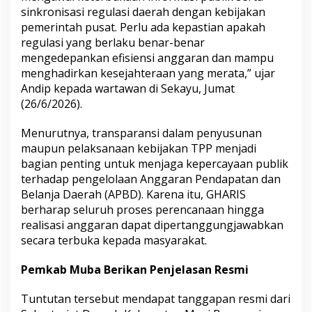
sinkronisasi regulasi daerah dengan kebijakan
h
u
pemerintah pusat. Perlu ada kepastian apakah
n
regulasi yang berlaku benar-benar
2
mengedepankan efisiensi anggaran dan mampu
0
menghadirkan kesejahteraan yang merata,” ujar
2
2
Andip kepada wartawan di Sekayu, Jumat
S
(26/6/2026).
u
d
Menurutnya, transparansi dalam penyusunan
a
maupun pelaksanaan kebijakan TPP menjadi
h
D
bagian penting untuk menjaga kepercayaan publik
i
terhadap pengelolaan Anggaran Pendapatan dan
c
Belanja Daerah (APBD). Karena itu, GHARIS
a
berharap seluruh proses perencanaan hingga
b
realisasi anggaran dapat dipertanggungjawabkan
u
t
secara terbuka kepada masyarakat.
Pemkab Muba Berikan Penjelasan Resmi
Tuntutan tersebut mendapat tanggapan resmi dari