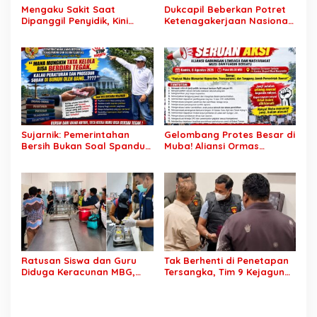
Mengaku Sakit Saat
Dukcapil Beberkan Potret
Dipanggil Penyidik, Kini
Ketenagakerjaan Nasional:
Muncul di Istana Bersama
Hampir 75 Juta Penduduk
Presiden? Publik Minta
Tercatat Belum Bekerja,
Penjelasan
Wiraswasta Jadi Penopang
Ekonomi
Sujarnik: Pemerintahan
Gelombang Protes Besar di
Bersih Bukan Soal Spanduk,
Muba! Aliansi Ormas
Tapi Keberanian Menindak
Siapkan Aksi, Tagih Janji
Tanpa Pandang Bulu
Kampanye hingga Evaluasi
OPD
Ratusan Siswa dan Guru
Tak Berhenti di Penetapan
Diduga Keracunan MBG,
Tersangka, Tim 9 Kejagung
Publik Desak Investigasi
Geledah Rumah Eks
Total: Siapa Bertanggung
Jampidsus Febrie
Jawab?
Adriansyah