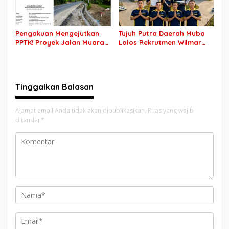
Pengakuan Mengejutkan
Tujuh Putra Daerah Muba
PPTK! Proyek Jalan Muara
Lolos Rekrutmen Wilmar
Dua-Simpang Sender
Group, Disnakertrans: Bukti
Rp7,46 Miliar Diduga
SDM Lokal Mampu Bersaing
Dibayar Tanpa Libatkan
di Dunia Kerja
Pejabat Teknis
Tinggalkan Balasan
Alamat email Anda tidak akan dipublikasikan.
Ruas yang wajib
ditandai
*