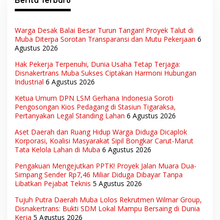
Berita Terbaru
Warga Desak Balai Besar Turun Tangan! Proyek Talut di
Muba Diterpa Sorotan Transparansi dan Mutu Pekerjaan
6
Agustus 2026
Hak Pekerja Terpenuhi, Dunia Usaha Tetap Terjaga:
Disnakertrans Muba Sukses Ciptakan Harmoni Hubungan
Industrial
6 Agustus 2026
Ketua Umum DPN LSM Gerhana Indonesia Soroti
Pengosongan Kios Pedagang di Stasiun Tigaraksa,
Pertanyakan Legal Standing Lahan
6 Agustus 2026
Aset Daerah dan Ruang Hidup Warga Diduga Dicaplok
Korporasi, Koalisi Masyarakat Sipil Bongkar Carut-Marut
Tata Kelola Lahan di Muba
6 Agustus 2026
Pengakuan Mengejutkan PPTK! Proyek Jalan Muara Dua-
Simpang Sender Rp7,46 Miliar Diduga Dibayar Tanpa
Libatkan Pejabat Teknis
5 Agustus 2026
Tujuh Putra Daerah Muba Lolos Rekrutmen Wilmar Group,
Disnakertrans: Bukti SDM Lokal Mampu Bersaing di Dunia
Kerja
5 Agustus 2026