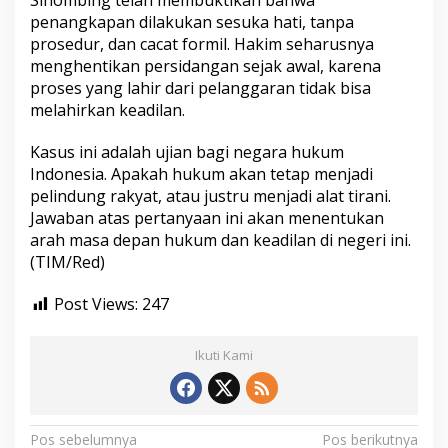
Sihombing telah membuktikan bahwa
penangkapan dilakukan sesuka hati, tanpa
prosedur, dan cacat formil. Hakim seharusnya
menghentikan persidangan sejak awal, karena
proses yang lahir dari pelanggaran tidak bisa
melahirkan keadilan.
Kasus ini adalah ujian bagi negara hukum
Indonesia. Apakah hukum akan tetap menjadi
pelindung rakyat, atau justru menjadi alat tirani.
Jawaban atas pertanyaan ini akan menentukan
arah masa depan hukum dan keadilan di negeri ini.
(TIM/Red)
Post Views:
247
Ikuti Kami
N
Pos sebelumnya
Pos berikutnya