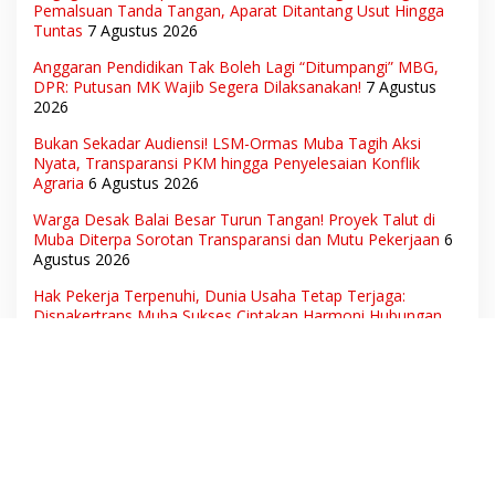
Pemalsuan Tanda Tangan, Aparat Ditantang Usut Hingga
Tuntas
7 Agustus 2026
Anggaran Pendidikan Tak Boleh Lagi “Ditumpangi” MBG,
DPR: Putusan MK Wajib Segera Dilaksanakan!
7 Agustus
2026
Bukan Sekadar Audiensi! LSM-Ormas Muba Tagih Aksi
Nyata, Transparansi PKM hingga Penyelesaian Konflik
Agraria
6 Agustus 2026
Warga Desak Balai Besar Turun Tangan! Proyek Talut di
Muba Diterpa Sorotan Transparansi dan Mutu Pekerjaan
6
Agustus 2026
Hak Pekerja Terpenuhi, Dunia Usaha Tetap Terjaga:
Disnakertrans Muba Sukses Ciptakan Harmoni Hubungan
Industrial
6 Agustus 2026
Ketua Umum DPN LSM Gerhana Indonesia Soroti
Pengosongan Kios Pedagang di Stasiun Tigaraksa,
Pertanyakan Legal Standing Lahan
6 Agustus 2026
Aset Daerah dan Ruang Hidup Warga Diduga Dicaplok
Korporasi, Koalisi Masyarakat Sipil Bongkar Carut-Marut
Tata Kelola Lahan di Muba
6 Agustus 2026