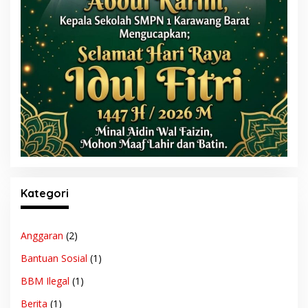
Kategori
Anggaran
(2)
Bantuan Sosial
(1)
BBM Ilegal
(1)
Berita
(1)