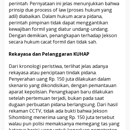
perintah. Pernyataan ini jelas menunjukkan bahwa
r
prinsip due process of law (proses hukum yang
u
s
adil) diabaikan. Dalam hukum acara pidana,
D
perintah pimpinan tidak dapat menggantikan
i
kewajiban formil yang diatur undang-undang.
h
Dengan demikian, penangkapan terhadap Jekson
e
n
secara hukum cacat formil dan tidak sah.
t
i
Rekayasa dan Pelanggaran KUHAP
k
a
Dari kronologi peristiwa, terlihat jelas adanya
n
rekayasa atau penciptaan tindak pidana.
Penyerahan uang Rp. 150 juta dilakukan dalam
skenario yang dikondisikan, dengan pemantauan
aparat kepolisian. Penangkapan baru dilakukan
setelah pertemuan terjadi, bukan pada saat
dugaan perbuatan pidana berlangsung. Dari hasil
rekaman CCTV, tidak ada bukti bahwa Jekson
Sihombing menerima uang Rp. 150 juta tersebut
walau pun polisi memaksanya memegang tas yang