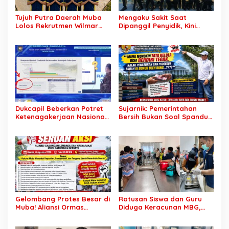
Tujuh Putra Daerah Muba
Mengaku Sakit Saat
Lolos Rekrutmen Wilmar
Dipanggil Penyidik, Kini
Group, Disnakertrans: Bukti
Muncul di Istana Bersama
SDM Lokal Mampu Bersaing
Presiden? Publik Minta
di Dunia Kerja
Penjelasan
Dukcapil Beberkan Potret
Sujarnik: Pemerintahan
Ketenagakerjaan Nasional:
Bersih Bukan Soal Spanduk,
Hampir 75 Juta Penduduk
Tapi Keberanian Menindak
Tercatat Belum Bekerja,
Tanpa Pandang Bulu
Wiraswasta Jadi Penopang
Ekonomi
Gelombang Protes Besar di
Ratusan Siswa dan Guru
Muba! Aliansi Ormas
Diduga Keracunan MBG,
Siapkan Aksi, Tagih Janji
Publik Desak Investigasi
Kampanye hingga Evaluasi
Total: Siapa Bertanggung