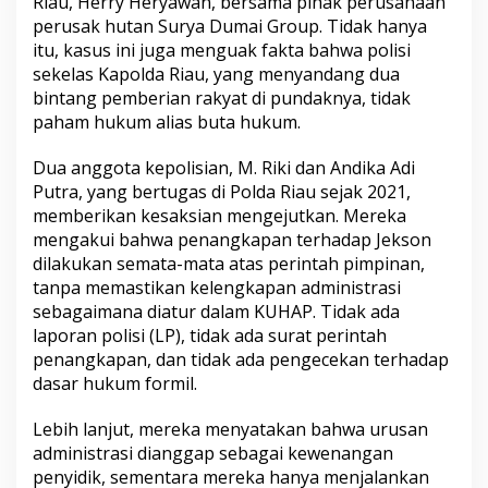
Riau, Herry Heryawan, bersama pihak perusahaan
s
perusak hutan Surya Dumai Group. Tidak hanya
i
itu, kasus ini juga menguak fakta bahwa polisi
d
sekelas Kapolda Riau, yang menyandang dua
a
n
bintang pemberian rakyat di pundaknya, tidak
g
paham hukum alias buta hukum.
a
n
Dua anggota kepolisian, M. Riki dan Andika Adi
J
Putra, yang bertugas di Polda Riau sejak 2021,
e
k
memberikan kesaksian mengejutkan. Mereka
s
mengakui bahwa penangkapan terhadap Jekson
o
dilakukan semata-mata atas perintah pimpinan,
n
tanpa memastikan kelengkapan administrasi
S
i
sebagaimana diatur dalam KUHAP. Tidak ada
h
laporan polisi (LP), tidak ada surat perintah
o
penangkapan, dan tidak ada pengecekan terhadap
m
dasar hukum formil.
b
i
n
Lebih lanjut, mereka menyatakan bahwa urusan
g
administrasi dianggap sebagai kewenangan
H
penyidik, sementara mereka hanya menjalankan
a