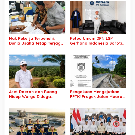
Konflik Agraria
Pekerjaan
Hak Pekerja Terpenuhi,
Ketua Umum DPN LSM
Dunia Usaha Tetap Terjaga:
Gerhana Indonesia Soroti
Disnakertrans Muba Sukses
Pengosongan Kios
Ciptakan Harmoni
Pedagang di Stasiun
Hubungan Industrial
Tigaraksa, Pertanyakan
Legal Standing Lahan
Aset Daerah dan Ruang
Pengakuan Mengejutkan
Hidup Warga Diduga
PPTK! Proyek Jalan Muara
Dicaplok Korporasi, Koalisi
Dua-Simpang Sender
Masyarakat Sipil Bongkar
Rp7,46 Miliar Diduga
Carut-Marut Tata Kelola
Dibayar Tanpa Libatkan
Lahan di Muba
Pejabat Teknis