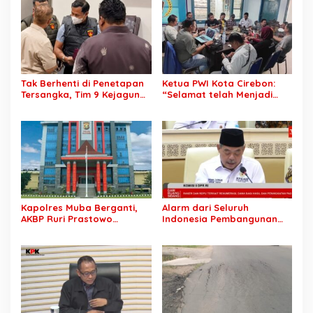
OPD
Jawab?
Tak Berhenti di Penetapan
Ketua PWI Kota Cirebon:
Tersangka, Tim 9 Kejagung
“Selamat telah Menjadi
Geledah Rumah Eks
Wartawan Kompeten, Terus
Jampidsus Febrie
Berkarya dan Jaga
Adriansyah
Kepercayaan Masyarakat”
Kapolres Muba Berganti,
Alarm dari Seluruh
AKBP Ruri Prastowo
Indonesia Pembangunan
Dimutasi ke Polda Sumsel,
Daerah Terhambat: Tegas
AKBP Adik Listiyono Ditunjuk
Ketua APKASI Bursa Zarnubi
Pimpin Polres Muba
Stop Pemotongan
Anggaran 2027