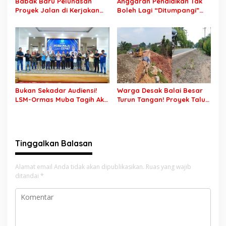
Babak Baru Pelunasan
Anggaran Pendidikan Tak
Proyek Jalan di Kerjakan
Boleh Lagi “Ditumpangi”
CV Putra Pegagan Senilai
MBG, DPR: Putusan MK
Rp7,46 Miliar! PPTK Tuding
Wajib Segera Dilaksanakan!
Ada Dugaan Pemalsuan
Tanda Tangan, Aparat
Ditantang Usut Hingga
Tuntas
Bukan Sekadar Audiensi!
Warga Desak Balai Besar
LSM-Ormas Muba Tagih Aksi
Turun Tangan! Proyek Talut
Nyata, Transparansi PKM
di Muba Diterpa Sorotan
hingga Penyelesaian
Transparansi dan Mutu
Konflik Agraria
Pekerjaan
Tinggalkan Balasan
Alamat email Anda tidak akan dipublikasikan.
Ruas yang wajib
ditandai
*