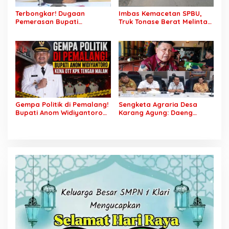
Terbongkar! Dugaan
Imbas Kemacetan SPBU,
Pemerasan Bupati
Truk Tonase Berat Melintas
Pemalang Berujung OTT,
Hingga Jalan Lettu H
Oknum Staf KPK Ikut Dijerat
Nawawi Ghaffar
Bergelombang Sepanjang
Jalan
Gempa Politik di Pemalang!
Sengketa Agraria Desa
Bupati Anom Widiyantoro
Karang Agung: Daeng
Kena OTT KPK Tengah
Supriyanto, S.H. Tuntut
Malam
Perusahaan Realisasi 1.500
H Plasma Masyarakat dan
Ganti Rugi Rp 1,2 Triliun, PT
SCK Siap Tempuh
Penyelesaian Objektif,
Sesuai Kaidah Hukum