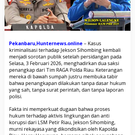
a
w
a
n
T
e
r
b
Pekanbaru
,
Hunternews.online
– Kasus
u
kriminalisasi terhadap Jekson Sihombing kembali
k
menjadi sorotan publik setelah persidangan pada
t
Selasa, 3 Februari 2026, menghadirkan dua saksi
i
B
penangkap dari Tim RAGA Polda Riau. Keterangan
u
mereka di bawah sumpah justru membuka tabir
t
bahwa penangkapan dilakukan tanpa dasar hukum
a
yang sah, tanpa surat perintah, dan tanpa laporan
H
u
polisi.
k
u
Fakta ini memperkuat dugaan bahwa proses
m
hukum terhadap aktivis lingkungan dan anti
,
korupsi dari LSM Petir Riau, Jekson Sihombing,
P
e
murni rekayasa yang dikondisikan oleh Kapolda
r