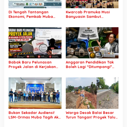
Di Tengah Tantangan
Kwarcab Pramuka Musi
Ekonomi, Pemkab Muba
Banyuasin Sambut
Buka 1.930 Peluang Kerja
Gebrakan Kwarnas,
bagi Warga Lokal
Sertifikat Pramuka Garuda
Kini Buka Jalur Khusus
Rekrutmen TNI-Polri, 784
Garuda Siap Sambut
Peluang Emas
Babak Baru Pelunasan
Anggaran Pendidikan Tak
Proyek Jalan di Kerjakan
Boleh Lagi “Ditumpangi”
CV Putra Pegagan Senilai
MBG, DPR: Putusan MK
Rp7,46 Miliar! PPTK Tuding
Wajib Segera Dilaksanakan!
Ada Dugaan Pemalsuan
Tanda Tangan, Aparat
Ditantang Usut Hingga
Tuntas
Bukan Sekadar Audiensi!
Warga Desak Balai Besar
LSM-Ormas Muba Tagih Aksi
Turun Tangan! Proyek Talut
Nyata, Transparansi PKM
di Muba Diterpa Sorotan
hingga Penyelesaian
Transparansi dan Mutu